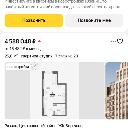
Инвестируйте в квартиры в новостройках Рязани! Это
надёжный актив: низкий порог входа, высокий спрос на аренду
и перепродажу, выгодное расположение рядом с Москвой.
Жилой квартал «Бережно» это проект класса Бизнес,
Позвонить
Позвоните мне
созданный с уважением к городу и
4 588 048
₽
от 16 482 ₽ в месяц
25,6 м²
квартира-студия
7 этаж из 23
новостройка
Рязань
,
Центральный район
,
ЖК Бережно