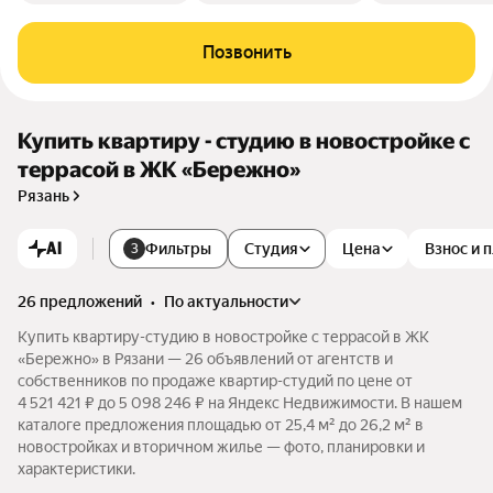
Позвонить
Купить квартиру - студию в новостройке с
террасой в ЖК «Бережно»
Рязань
AI
Фильтры
Студия
Цена
Взнос и 
3
26 предложений
•
по актуальности
Купить квартиру-студию в новостройке с террасой в ЖК
«Бережно» в Рязани — 26 объявлений от агентств и
собственников по продаже квартир-студий по цене от
4 521 421 ₽ до 5 098 246 ₽ на Яндекс Недвижимости. В нашем
каталоге предложения площадью от 25,4 м² до 26,2 м² в
новостройках и вторичном жилье — фото, планировки и
характеристики.