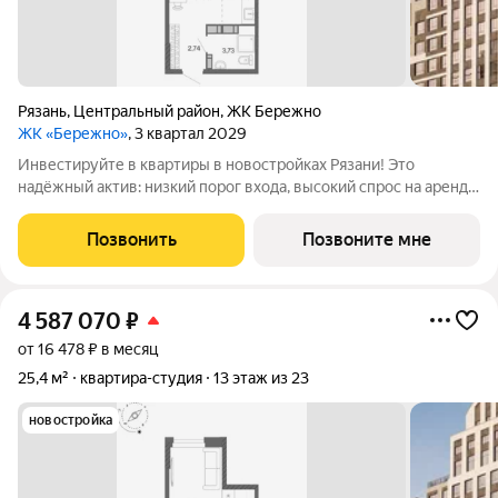
Рязань
,
Центральный район
,
ЖК Бережно
ЖК «Бережно»
, 3 квартал 2029
Инвестируйте в квартиры в новостройках Рязани! Это
надёжный актив: низкий порог входа, высокий спрос на аренду
и перепродажу, выгодное расположение рядом с Москвой.
Жилой квартал «Бережно» это проект класса Бизнес,
Позвонить
Позвоните мне
созданный с уважением к городу и
4 587 070
₽
от 16 478 ₽ в месяц
25,4 м²
квартира-студия
13 этаж из 23
новостройка