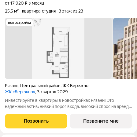
от 17 920 ₽ в месяц
25,5 м²
квартира-студия
3 этаж из 23
новостройка
Рязань
,
Центральный район
,
ЖК Бережно
ЖК «Бережно»
, 3 квартал 2029
Инвестируйте в квартиры в новостройках Рязани! Это
надёжный актив: низкий порог входа, высокий спрос на аренду
и перепродажу, выгодное расположение рядом с Москвой.
Жилой квартал «Бережно» это проект класса Бизнес,
Позвонить
Позвоните мне
созданный с уважением к городу и