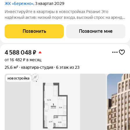
ЖК «Бережно»
, 3 квартал 2029
Инвестируйте в квартиры в новостройках Рязани! Это
надёжный актив: низкий порог входа, высокий спрос на аренду
и перепродажу, выгодное расположение рядом с Москвой.
Жилой квартал «Бережно» это проект класса Бизнес,
Позвонить
Позвоните мне
созданный с уважением к городу и
4 588 048
₽
от 16 482 ₽ в месяц
25,6 м²
квартира-студия
6 этаж из 23
новостройка