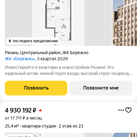
последнее предложение
Рязань
,
Центральный район
,
ЖК Бережно
ЖК «Бережно»
, 3 квартал 2029
Инвестируйте в квартиры в новостройках Рязани! Это
надёжный актив: низкий порог входа, высокий спрос на аренду
и перепродажу, выгодное расположение рядом с Москвой.
Жилой квартал «Бережно» это проект класса Бизнес,
Позвонить
Позвоните мне
созданный с уважением к городу и
4 930 192
₽
от 17 711 ₽ в месяц
25,4 м²
квартира-студия
2 этаж из 23