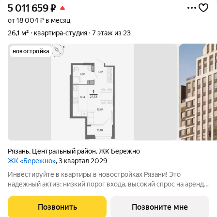
5 011 659
₽
от 18 004 ₽ в месяц
26,1 м²
квартира-студия
7 этаж из 23
новостройка
Рязань
,
Центральный район
,
ЖК Бережно
ЖК «Бережно»
, 3 квартал 2029
Инвестируйте в квартиры в новостройках Рязани! Это
надёжный актив: низкий порог входа, высокий спрос на аренду
и перепродажу, выгодное расположение рядом с Москвой.
Жилой квартал «Бережно» это проект класса Бизнес,
Позвонить
Позвоните мне
созданный с уважением к городу и