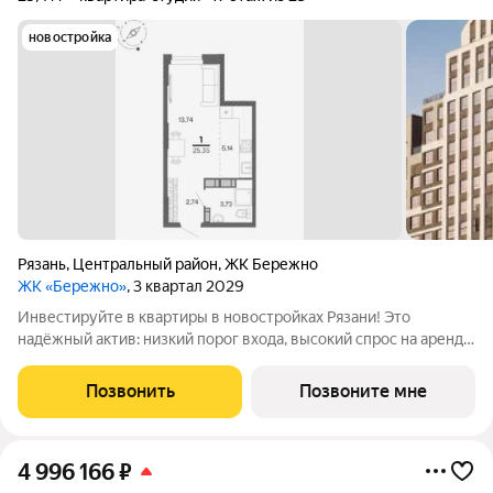
новостройка
Рязань
,
Центральный район
,
ЖК Бережно
ЖК «Бережно»
, 3 квартал 2029
Инвестируйте в квартиры в новостройках Рязани! Это
надёжный актив: низкий порог входа, высокий спрос на аренду
и перепродажу, выгодное расположение рядом с Москвой.
Жилой квартал «Бережно» это проект класса Бизнес,
Позвонить
Позвоните мне
созданный с уважением к городу и
4 996 166
₽