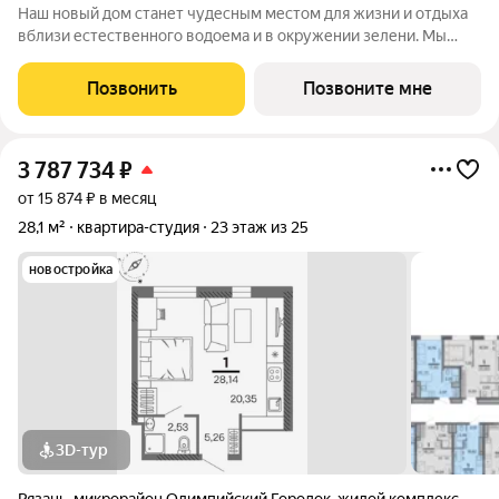
Наш новый дом станет чудесным местом для жизни и отдыха
вблизи естественного водоема и в окружении зелени. Мы
предлагаем разнообразие планировочных решений от
небольших студий, в которых можно начать свою
Позвонить
Позвоните мне
студенческую самостоятельную жизнь до
3 787 734
₽
от 15 874 ₽ в месяц
28,1 м²
квартира-студия
23 этаж из 25
новостройка
3D-тур