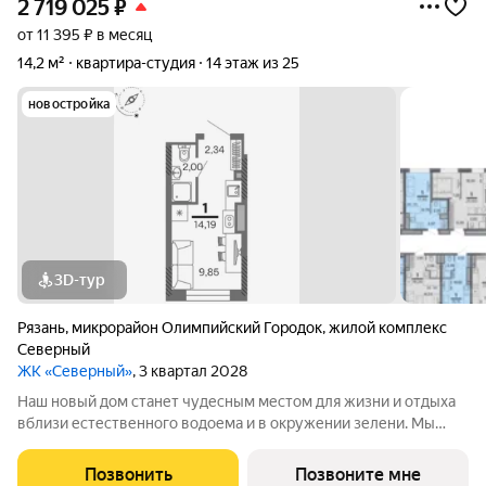
2 719 025
₽
от 11 395 ₽ в месяц
14,2 м²
квартира-студия
14 этаж из 25
новостройка
3D-тур
Рязань
,
микрорайон Олимпийский Городок
,
жилой комплекс
Северный
ЖК «Северный»
, 3 квартал 2028
Наш новый дом станет чудесным местом для жизни и отдыха
вблизи естественного водоема и в окружении зелени. Мы
предлагаем разнообразие планировочных решений от
небольших студий, в которых можно начать свою
Позвонить
Позвоните мне