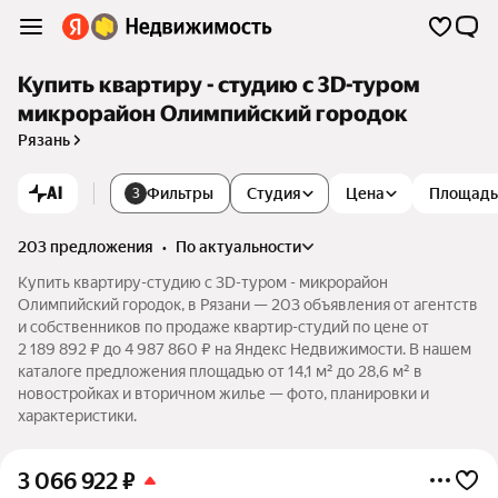
Купить квартиру - студию c 3D-туром
микрорайон Олимпийский городок
Рязань
AI
Фильтры
Студия
Цена
Площадь
3
203 предложения
•
по актуальности
Купить квартиру-студию c 3D-туром - микрорайон
Олимпийский городок, в Рязани — 203 объявления от агентств
и собственников по продаже квартир-студий по цене от
2 189 892 ₽ до 4 987 860 ₽ на Яндекс Недвижимости. В нашем
каталоге предложения площадью от 14,1 м² до 28,6 м² в
новостройках и вторичном жилье — фото, планировки и
характеристики.
3 066 922
₽