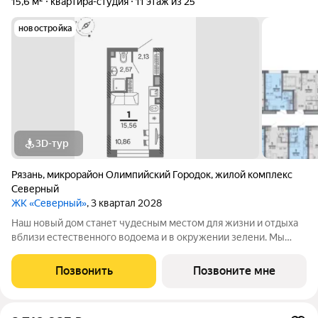
15,6 м²
квартира-студия
11 этаж из 25
новостройка
3D-тур
Рязань
,
микрорайон Олимпийский Городок
,
жилой комплекс
Северный
ЖК «Северный»
, 3 квартал 2028
Наш новый дом станет чудесным местом для жизни и отдыха
вблизи естественного водоема и в окружении зелени. Мы
предлагаем разнообразие планировочных решений от
небольших студий, в которых можно начать свою
Позвонить
Позвоните мне
студенческую самостоятельную жизнь до