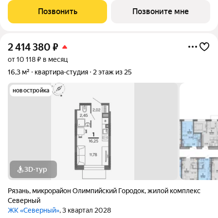
небольших студий, в которых можно начать свою
Позвонить
Позвоните мне
студенческую самостоятельную жизнь до
2 414 380
₽
от 10 118 ₽ в месяц
16,3 м²
квартира-студия
2 этаж из 25
новостройка
3D-тур
Рязань
,
микрорайон Олимпийский Городок
,
жилой комплекс
Северный
ЖК «Северный»
, 3 квартал 2028