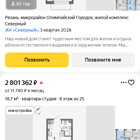
3D-тур
Рязань
,
микрорайон Олимпийский Городок
,
жилой комплекс
Северный
ЖК «Северный»
, 3 квартал 2028
Наш новый дом станет чудесным местом для жизни и отдыха
вблизи естественного водоема и в окружении зелени. Мы
предлагаем разнообразие планировочных решений от
небольших студий, в которых можно начать свою
Позвонить
Позвоните мне
студенческую самостоятельную жизнь до
2 801 362
₽
от 11 740 ₽ в месяц
18,7 м²
квартира-студия
8 этаж из 25
новостройка