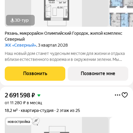
3D-тур
Рязань
,
микрорайон Олимпийский Городок
,
жилой комплекс
Северный
ЖК «Северный»
, 3 квартал 2028
Наш новый дом станет чудесным местом для жизни и отдыха
вблизи естественного водоема и в окружении зелени. Мы
предлагаем разнообразие планировочных решений от
небольших студий, в которых можно начать свою
Позвонить
Позвоните мне
студенческую самостоятельную жизнь до
2 691 598
₽
от 11 280 ₽ в месяц
18,2 м²
квартира-студия
2 этаж из 25
новостройка