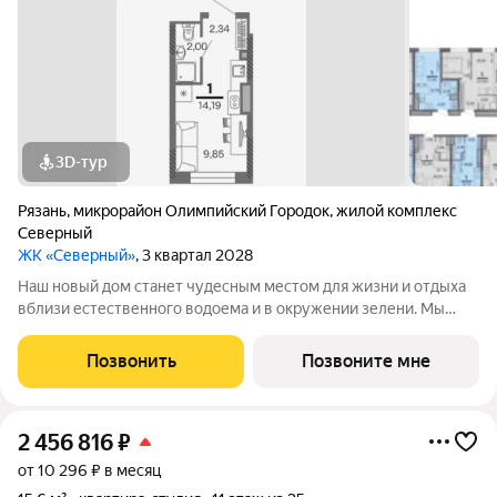
3D-тур
Рязань
,
микрорайон Олимпийский Городок
,
жилой комплекс
Северный
ЖК «Северный»
, 3 квартал 2028
Наш новый дом станет чудесным местом для жизни и отдыха
вблизи естественного водоема и в окружении зелени. Мы
предлагаем разнообразие планировочных решений от
небольших студий, в которых можно начать свою
Позвонить
Позвоните мне
студенческую самостоятельную жизнь до
2 456 816
₽
от 10 296 ₽ в месяц