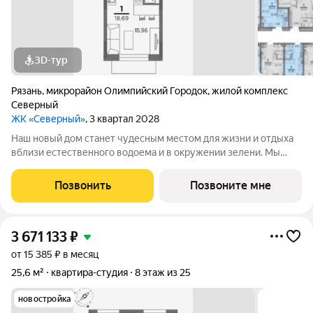
3D-тур
Рязань
,
микрорайон Олимпийский Городок
,
жилой комплекс
Северный
ЖК «Северный»
, 3 квартал 2028
Наш новый дом станет чудесным местом для жизни и отдыха
вблизи естественного водоема и в окружении зелени. Мы
предлагаем разнообразие планировочных решений от
небольших студий, в которых можно начать свою
Позвонить
Позвоните мне
студенческую самостоятельную жизнь до
3 671 133
₽
от 15 385 ₽ в месяц
25,6 м²
квартира-студия
8 этаж из 25
новостройка