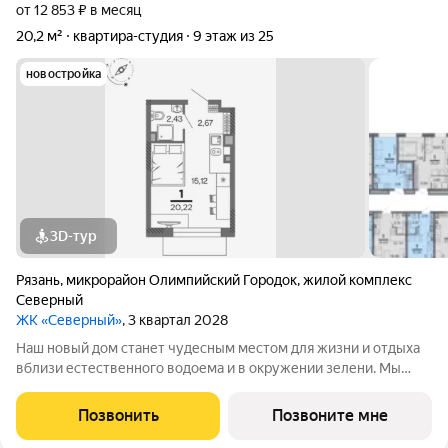
от 12 853 ₽ в месяц
20,2 м²
квартира-студия
9 этаж из 25
новостройка
3D-тур
Рязань
,
микрорайон Олимпийский Городок
,
жилой комплекс
Северный
ЖК «Северный»
, 3 квартал 2028
Наш новый дом станет чудесным местом для жизни и отдыха
вблизи естественного водоема и в окружении зелени. Мы
предлагаем разнообразие планировочных решений от
небольших студий, в которых можно начать свою
Позвонить
Позвоните мне
студенческую самостоятельную жизнь до