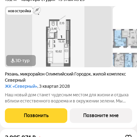
новостройка
3D-тур
Рязань
,
микрорайон Олимпийский Городок
,
жилой комплекс
Северный
ЖК «Северный»
, 3 квартал 2028
Наш новый дом станет чудесным местом для жизни и отдыха
вблизи естественного водоема и в окружении зелени. Мы
предлагаем разнообразие планировочных решений от
небольших студий, в которых можно начать свою
Позвонить
Позвоните мне
студенческую самостоятельную жизнь до