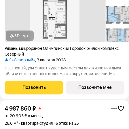
3D-тур
Рязань
,
микрорайон Олимпийский Городок
,
жилой комплекс
Северный
ЖК «Северный»
, 3 квартал 2028
Наш новый дом станет чудесным местом для жизни и отдыха
вблизи естественного водоема и в окружении зелени. Мы
предлагаем разнообразие планировочных решений от
небольших студий, в которых можно начать свою
Позвонить
Позвоните мне
студенческую самостоятельную жизнь до
4 987 860
₽
от 20 903 ₽ в месяц
28,6 м²
квартира-студия
6 этаж из 25