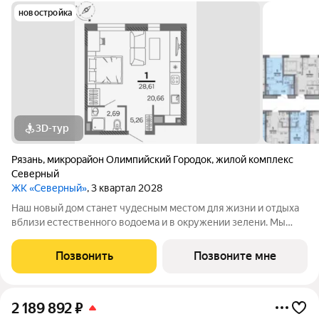
новостройка
3D-тур
Рязань
,
микрорайон Олимпийский Городок
,
жилой комплекс
Северный
ЖК «Северный»
, 3 квартал 2028
Наш новый дом станет чудесным местом для жизни и отдыха
вблизи естественного водоема и в окружении зелени. Мы
предлагаем разнообразие планировочных решений от
небольших студий, в которых можно начать свою
Позвонить
Позвоните мне
студенческую самостоятельную жизнь до
2 189 892
₽