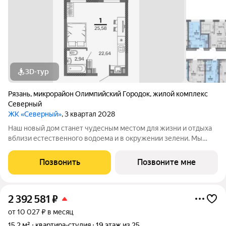
3D-тур
Рязань
,
микрорайон Олимпийский Городок
,
жилой комплекс
Северный
ЖК «Северный»
, 3 квартал 2028
Наш новый дом станет чудесным местом для жизни и отдыха
вблизи естественного водоема и в окружении зелени. Мы
предлагаем разнообразие планировочных решений от
небольших студий, в которых можно начать свою
Позвонить
Позвоните мне
студенческую самостоятельную жизнь до
2 392 581
₽
от 10 027 ₽ в месяц
15,2 м²
квартира-студия
19 этаж из 25