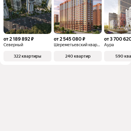
от 2 189 892 ₽
от 2 545 080 ₽
от 3 700 620
Северный
Шереметьевский квартал
Аура
322 квартиры
240 квартир
590 кв