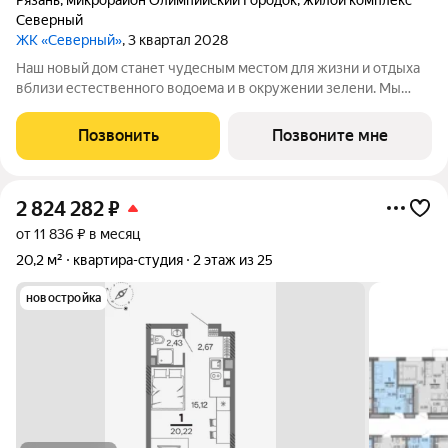
Рязань
,
микрорайон Олимпийский Городок
,
жилой комплекс
Северный
ЖК «Северный»
, 3 квартал 2028
Наш новый дом станет чудесным местом для жизни и отдыха
вблизи естественного водоема и в окружении зелени. Мы
предлагаем разнообразие планировочных решений от
небольших студий, в которых можно начать свою
Позвонить
Позвоните мне
студенческую самостоятельную жизнь до
2 824 282
₽
от 11 836 ₽ в месяц
20,2 м²
квартира-студия
2 этаж из 25
новостройка