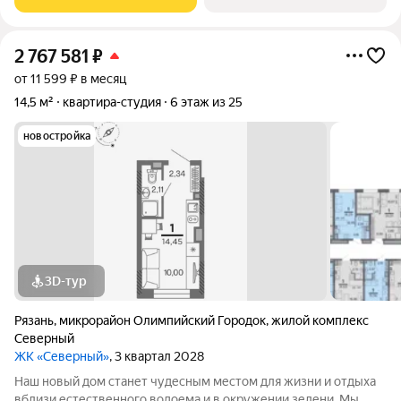
студенческую самостоятельную жизнь до
2 767 581
₽
от 11 599 ₽ в месяц
14,5 м²
квартира-студия
6 этаж из 25
новостройка
3D-тур
Рязань
,
микрорайон Олимпийский Городок
,
жилой комплекс
Северный
ЖК «Северный»
, 3 квартал 2028
Наш новый дом станет чудесным местом для жизни и отдыха
вблизи естественного водоема и в окружении зелени. Мы