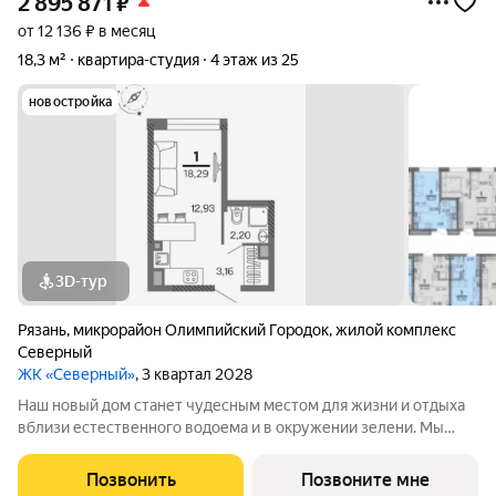
2 895 871
₽
от 12 136 ₽ в месяц
18,3 м²
квартира-студия
4 этаж из 25
новостройка
3D-тур
Рязань
,
микрорайон Олимпийский Городок
,
жилой комплекс
Северный
ЖК «Северный»
, 3 квартал 2028
Наш новый дом станет чудесным местом для жизни и отдыха
вблизи естественного водоема и в окружении зелени. Мы
предлагаем разнообразие планировочных решений от
небольших студий, в которых можно начать свою
Позвонить
Позвоните мне
студенческую самостоятельную жизнь до