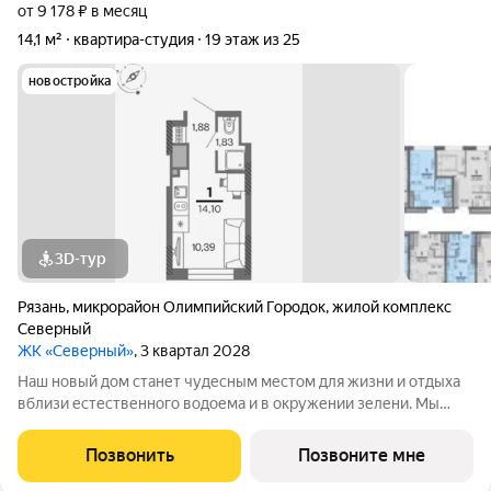
от 9 178 ₽ в месяц
14,1 м²
квартира-студия
19 этаж из 25
новостройка
3D-тур
Рязань
,
микрорайон Олимпийский Городок
,
жилой комплекс
Северный
ЖК «Северный»
, 3 квартал 2028
Наш новый дом станет чудесным местом для жизни и отдыха
вблизи естественного водоема и в окружении зелени. Мы
предлагаем разнообразие планировочных решений от
небольших студий, в которых можно начать свою
Позвонить
Позвоните мне
студенческую самостоятельную жизнь до