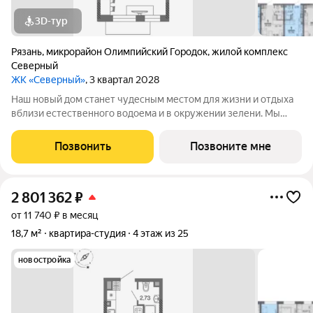
3D-тур
Рязань
,
микрорайон Олимпийский Городок
,
жилой комплекс
Северный
ЖК «Северный»
, 3 квартал 2028
Наш новый дом станет чудесным местом для жизни и отдыха
вблизи естественного водоема и в окружении зелени. Мы
предлагаем разнообразие планировочных решений от
небольших студий, в которых можно начать свою
Позвонить
Позвоните мне
студенческую самостоятельную жизнь до
2 801 362
₽
от 11 740 ₽ в месяц
18,7 м²
квартира-студия
4 этаж из 25
новостройка