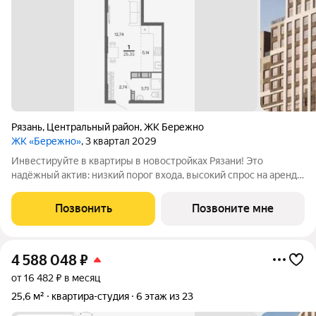
Рязань
,
Центральный район
,
ЖК Бережно
ЖК «Бережно»
, 3 квартал 2029
Инвестируйте в квартиры в новостройках Рязани! Это
надёжный актив: низкий порог входа, высокий спрос на аренду
и перепродажу, выгодное расположение рядом с Москвой.
Жилой квартал «Бережно» это проект класса Бизнес,
Позвонить
Позвоните мне
созданный с уважением к городу и
4 588 048
₽
от 16 482 ₽ в месяц
25,6 м²
квартира-студия
6 этаж из 23