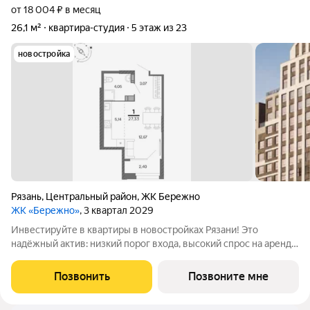
от 18 004 ₽ в месяц
26,1 м²
квартира-студия
5 этаж из 23
новостройка
Рязань
,
Центральный район
,
ЖК Бережно
ЖК «Бережно»
, 3 квартал 2029
Инвестируйте в квартиры в новостройках Рязани! Это
надёжный актив: низкий порог входа, высокий спрос на аренду
и перепродажу, выгодное расположение рядом с Москвой.
Жилой квартал «Бережно» это проект класса Бизнес,
Позвонить
Позвоните мне
созданный с уважением к городу и