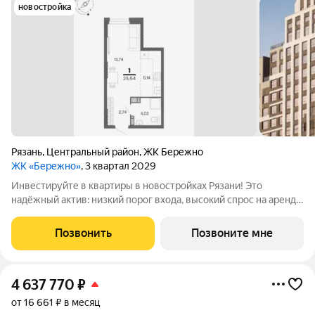
новостройка
Рязань
,
Центральный район
,
ЖК Бережно
ЖК «Бережно»
, 3 квартал 2029
Инвестируйте в квартиры в новостройках Рязани! Это
надёжный актив: низкий порог входа, высокий спрос на аренду
и перепродажу, выгодное расположение рядом с Москвой.
Жилой квартал «Бережно» это проект класса Бизнес,
Позвонить
Позвоните мне
созданный с уважением к городу и
4 637 770
₽
от 16 661 ₽ в месяц