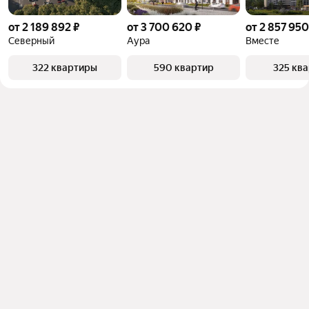
от 2 189 892 ₽
от 3 700 620 ₽
от 2 857 950
Северный
Аура
Вместе
322 квартиры
590 квартир
325 кв