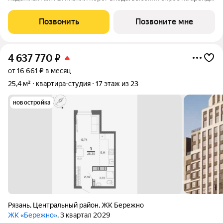
и перепродажу, выгодное расположение рядом с Москвой.
Жилой квартал «Бережно» это проект класса Бизнес,
Позвонить
Позвоните мне
созданный с уважением к городу и
4 637 770
₽
от 16 661 ₽ в месяц
25,4 м²
квартира-студия
17 этаж из 23
новостройка
Рязань
,
Центральный район
,
ЖК Бережно
ЖК «Бережно»
, 3 квартал 2029