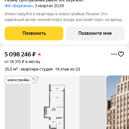
Рязань
,
Центральный район
,
ЖК Бережно
ЖК «Бережно»
, 3 квартал 2029
Инвестируйте в квартиры в новостройках Рязани! Это
надёжный актив: низкий порог входа, высокий спрос на аренду
и перепродажу, выгодное расположение рядом с Москвой.
Жилой квартал «Бережно» это проект класса Бизнес,
Позвонить
Позвоните мне
созданный с уважением к городу и
5 098 246
₽
от 18 315 ₽ в месяц
25,5 м²
квартира-студия
14 этаж из 23
новостройка