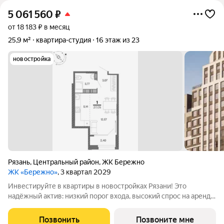
5 061 560
₽
от 18 183 ₽ в месяц
25,9 м²
квартира-студия
16 этаж из 23
новостройка
Рязань
,
Центральный район
,
ЖК Бережно
ЖК «Бережно»
, 3 квартал 2029
Инвестируйте в квартиры в новостройках Рязани! Это
надёжный актив: низкий порог входа, высокий спрос на аренду
и перепродажу, выгодное расположение рядом с Москвой.
Жилой квартал «Бережно» это проект класса Бизнес,
Позвонить
Позвоните мне