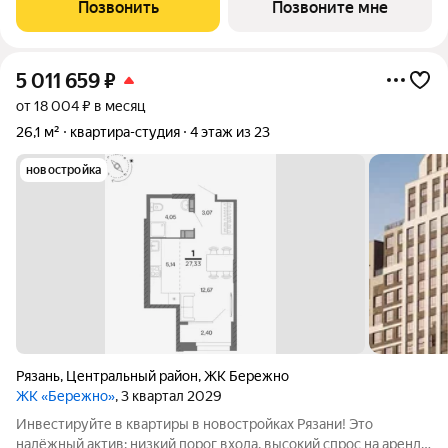
Жилой квартал «Бережно» это проект класса Бизнес,
Позвонить
Позвоните мне
созданный с уважением к городу и
5 011 659
₽
от 18 004 ₽ в месяц
26,1 м²
квартира-студия
4 этаж из 23
новостройка
Рязань
,
Центральный район
,
ЖК Бережно
ЖК «Бережно»
, 3 квартал 2029
Инвестируйте в квартиры в новостройках Рязани! Это
надёжный актив: низкий порог входа, высокий спрос на аренду