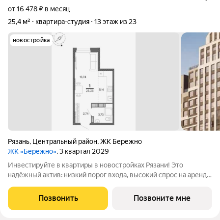
от 16 478 ₽ в месяц
25,4 м²
квартира-студия
13 этаж из 23
новостройка
Рязань
,
Центральный район
,
ЖК Бережно
ЖК «Бережно»
, 3 квартал 2029
Инвестируйте в квартиры в новостройках Рязани! Это
надёжный актив: низкий порог входа, высокий спрос на аренду
и перепродажу, выгодное расположение рядом с Москвой.
Жилой квартал «Бережно» это проект класса Бизнес,
Позвонить
Позвоните мне
созданный с уважением к городу и