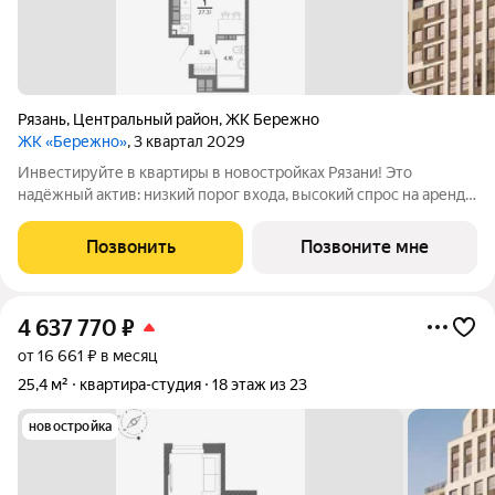
Рязань
,
Центральный район
,
ЖК Бережно
ЖК «Бережно»
, 3 квартал 2029
Инвестируйте в квартиры в новостройках Рязани! Это
надёжный актив: низкий порог входа, высокий спрос на аренду
и перепродажу, выгодное расположение рядом с Москвой.
Жилой квартал «Бережно» это проект класса Бизнес,
Позвонить
Позвоните мне
созданный с уважением к городу и
4 637 770
₽
от 16 661 ₽ в месяц
25,4 м²
квартира-студия
18 этаж из 23
новостройка