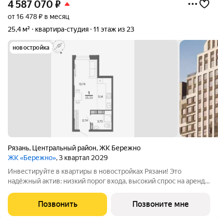
4 587 070
₽
от 16 478 ₽ в месяц
25,4 м²
квартира-студия
11 этаж из 23
новостройка
Рязань
,
Центральный район
,
ЖК Бережно
ЖК «Бережно»
, 3 квартал 2029
Инвестируйте в квартиры в новостройках Рязани! Это
надёжный актив: низкий порог входа, высокий спрос на аренду
и перепродажу, выгодное расположение рядом с Москвой.
Жилой квартал «Бережно» это проект класса Бизнес,
Позвонить
Позвоните мне
созданный с уважением к городу и