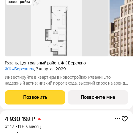
новостройка
Рязань
,
Центральный район
,
ЖК Бережно
ЖК «Бережно»
, 3 квартал 2029
Инвестируйте в квартиры в новостройках Рязани! Это
надёжный актив: низкий порог входа, высокий спрос на аренду
и перепродажу, выгодное расположение рядом с Москвой.
Жилой квартал «Бережно» это проект класса Бизнес,
Позвонить
Позвоните мне
созданный с уважением к городу и
4 930 192
₽
от 17 711 ₽ в месяц