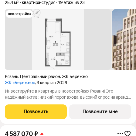
25,4 м²
квартира-студия
19 этаж из 23
новостройка
Рязань
,
Центральный район
,
ЖК Бережно
ЖК «Бережно»
, 3 квартал 2029
Инвестируйте в квартиры в новостройках Рязани! Это
надёжный актив: низкий порог входа, высокий спрос на аренду
и перепродажу, выгодное расположение рядом с Москвой.
Жилой квартал «Бережно» это проект класса Бизнес,
Позвонить
Позвоните мне
созданный с уважением к городу и
4 587 070
₽