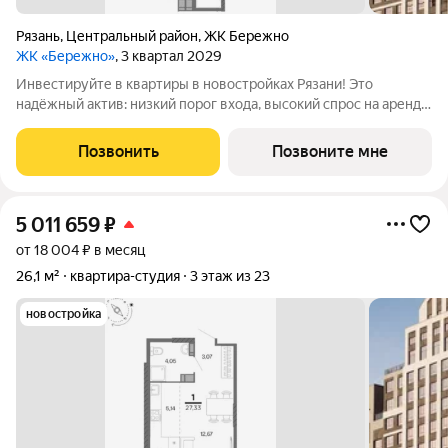
Рязань
,
Центральный район
,
ЖК Бережно
ЖК «Бережно»
, 3 квартал 2029
Инвестируйте в квартиры в новостройках Рязани! Это
надёжный актив: низкий порог входа, высокий спрос на аренду
и перепродажу, выгодное расположение рядом с Москвой.
Жилой квартал «Бережно» это проект класса Бизнес,
Позвонить
Позвоните мне
созданный с уважением к городу и
5 011 659
₽
от 18 004 ₽ в месяц
26,1 м²
квартира-студия
3 этаж из 23
новостройка