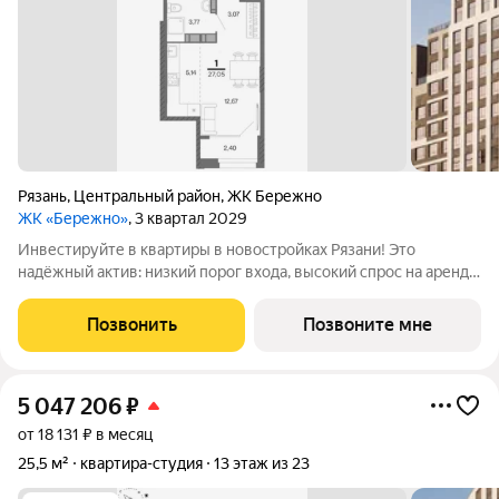
Рязань
,
Центральный район
,
ЖК Бережно
ЖК «Бережно»
, 3 квартал 2029
Инвестируйте в квартиры в новостройках Рязани! Это
надёжный актив: низкий порог входа, высокий спрос на аренду
и перепродажу, выгодное расположение рядом с Москвой.
Жилой квартал «Бережно» это проект класса Бизнес,
Позвонить
Позвоните мне
созданный с уважением к городу и
5 047 206
₽
от 18 131 ₽ в месяц
25,5 м²
квартира-студия
13 этаж из 23