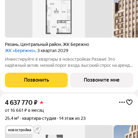
Рязань
,
Центральный район
,
ЖК Бережно
ЖК «Бережно»
, 3 квартал 2029
Инвестируйте в квартиры в новостройках Рязани! Это
надёжный актив: низкий порог входа, высокий спрос на аренду
и перепродажу, выгодное расположение рядом с Москвой.
Жилой квартал «Бережно» это проект класса Бизнес,
Позвонить
Позвоните мне
созданный с уважением к городу и
4 637 770
₽
от 16 661 ₽ в месяц
25,4 м²
квартира-студия
14 этаж из 23
новостройка