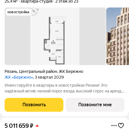
25,4 м²
квартира-студия
2 этаж из 23
новостройка
Рязань
,
Центральный район
,
ЖК Бережно
ЖК «Бережно»
, 3 квартал 2029
Инвестируйте в квартиры в новостройках Рязани! Это
надёжный актив: низкий порог входа, высокий спрос на аренду
и перепродажу, выгодное расположение рядом с Москвой.
Жилой квартал «Бережно» это проект класса Бизнес,
Позвонить
Позвоните мне
созданный с уважением к городу и
5 011 659
₽