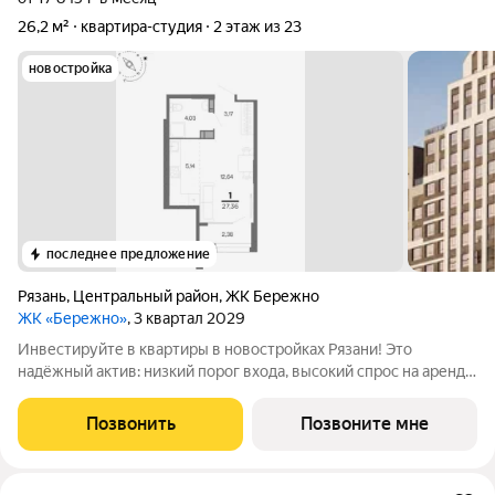
26,2 м²
квартира-студия
2 этаж из 23
новостройка
последнее предложение
Рязань
,
Центральный район
,
ЖК Бережно
ЖК «Бережно»
, 3 квартал 2029
Инвестируйте в квартиры в новостройках Рязани! Это
надёжный актив: низкий порог входа, высокий спрос на аренду
и перепродажу, выгодное расположение рядом с Москвой.
Жилой квартал «Бережно» это проект класса Бизнес,
Позвонить
Позвоните мне
созданный с уважением к городу и