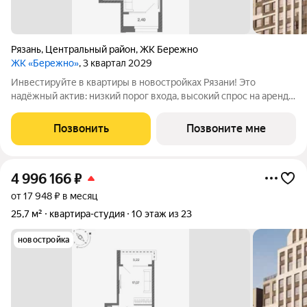
Рязань
,
Центральный район
,
ЖК Бережно
ЖК «Бережно»
, 3 квартал 2029
Инвестируйте в квартиры в новостройках Рязани! Это
надёжный актив: низкий порог входа, высокий спрос на аренду
и перепродажу, выгодное расположение рядом с Москвой.
Жилой квартал «Бережно» это проект класса Бизнес,
Позвонить
Позвоните мне
созданный с уважением к городу и
4 996 166
₽
от 17 948 ₽ в месяц
25,7 м²
квартира-студия
10 этаж из 23
новостройка