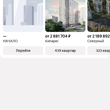
—
от 2 881 704 ₽
от 2 189 892
НАЧАЛО
Кипарис
Северный
Перейти
439 квартир
323 ква