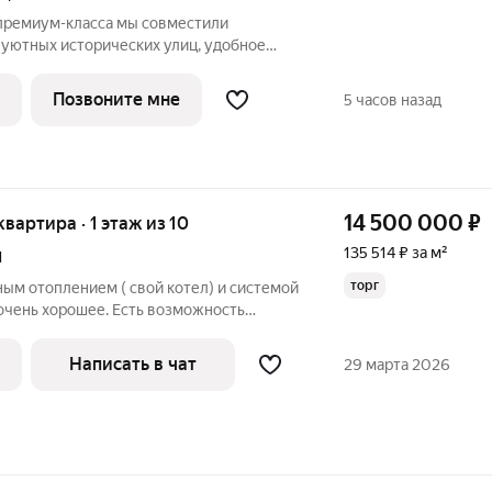
премиум-класса мы совместили
 уютных исторических улиц, удобное
щее все преимущества близости центра
Позвоните мне
5 часов назад
ры
14 500 000
₽
квартира · 1 этаж из 10
135 514 ₽ за м²
1
торг
ым отоплением ( свой котел) и системой
очень хорошее. Есть возможность
 Прямая продажа.
Написать в чат
29 марта 2026