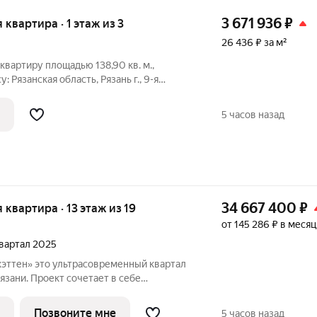
3 671 936
₽
я квартира · 1 этаж из 3
26 436 ₽ за м²
вартиру площадью 138,90 кв. м.,
 Рязанская область, Рязань г., 9-я
б объекте: Один собственник
дастровый номер объекта недвижимости:
5 часов назад
34 667 400
₽
я квартира · 13 этаж из 19
от 145 286 ₽ в месяц
 квартал 2025
менный квартал
язани. Проект сочетает в себе
города архитектурные решения и
 среды. Авторские планировки
Позвоните мне
5 часов назад