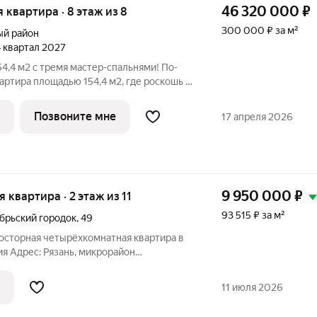
46 320 000
₽
я квартира · 8 этаж из 8
300 000 ₽ за м²
й район
 4 квартал 2027
4,4 м2 с тремя мастер-спальнями! По-
ртира площадью 154,4 м2, где роскошь и
летаются в единое гармоничное целое.
женная на обе стороны дома, предлагает
Позвоните мне
17 апреля 2026
9 950 000
₽
я квартира · 2 этаж из 11
93 515 ₽ за м²
брьский городок
,
49
росторная четырёхкомнатная квартира в
я Адрес: Рязань, микрорайон
 49 Площадь: 106,4 кв. м Этаж: 2 из 11
11 г. постройки) Особенности квартиры -
11 июля 2026