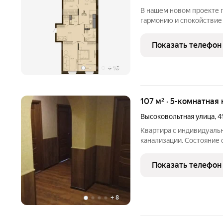
В нашем новом проекте 
гармонию и спокойствие
расположение, открываю
города. ЛОКАЦИЯ «Татлин» соседствует с уникальными
Показать телефон
памятниками архитекту
+
16
107 м² · 5-комнатная 
Высоковольтная улица
,
4
Квартира с индивидуальн
канализации. Состояние 
сделать отдельный взод.
Показать телефон
+
8