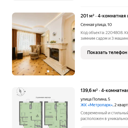
201 м² · 4-комнатная
Сенная улица
,
10
Код объекта: 2204808. К
зимним садом и 3 машин
историческом и деловом ц
большую площадь, приват
Показать телефон
который редко
+
17
139,6 м² · 4-комнатна
улица Полина
,
5
ЖК «Метропарк»
, 2 квар
Современный и стильный
расположен в уникально
Московском районе город