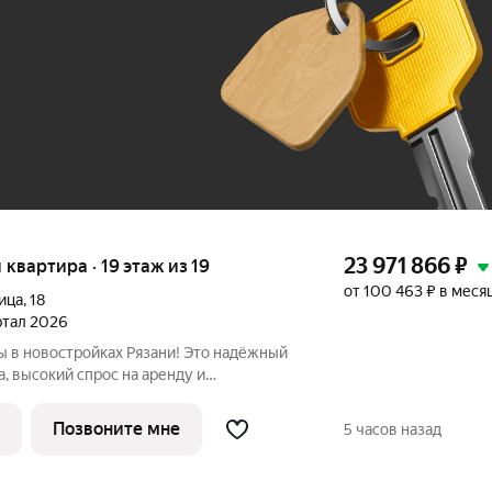
До 100 тыс. ₽
23 971 866
₽
я квартира · 19 этаж из 19
от 100 463 ₽ в меся
ица
,
18
артал 2026
ы в новостройках Рязани! Это надёжный
а, высокий спрос на аренду и
расположение рядом с Москвой. Жилой
Позвоните мне
5 часов назад