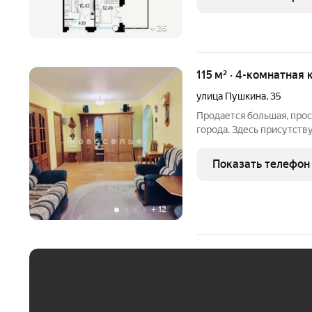
максимально продуманы,
+
26
115 м² · 4-комнатная 
улица Пушкина
,
35
Продается большая, про
города. Здесь присутств
транспортная доступность
комнаты изолированные,
Показать телефон
просторная
+
12
ЕЖЕМЕСЯЧНЫЙ ПЛАТЁ