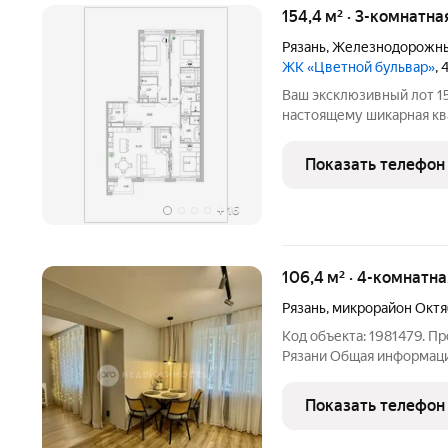
154,4 м² · 3-комнатна
Рязань
,
Железнодорожны
ЖК «Цветной бульвар»
,
Ваш эксклюзивный лот 15
настоящему шикарная ква
функциональность переп
Эта резиденция, располо
Показать телефон
+
16
106,4 м² · 4-комнатна
Рязань
,
микрорайон Октя
Код объекта: 1981479. П
Рязани Общая информаци
Октябрьский городок, дом
Тип дома: кирпичный (20
Показать телефон
Качественный