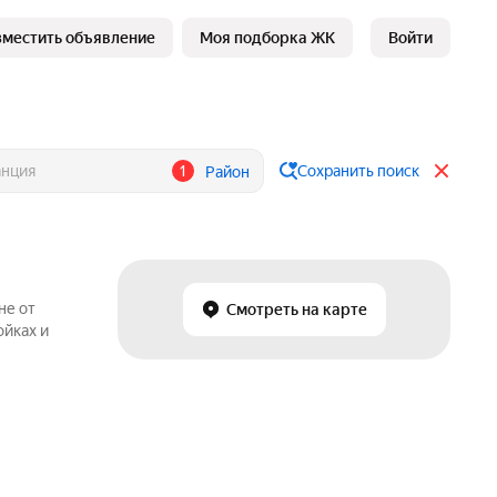
зместить объявление
Моя подборка ЖК
Войти
1
Сохранить поиск
Район
не от
Смотреть на карте
ойках и