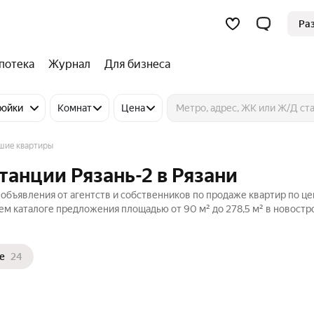
Ра
потека
Журнал
Для бизнеса
ройки
Комнат
Цена
шие квартиры
танции Рязань-2 в Рязани
 объявления от агентств и собственников по продаже квартир по це
ем каталоге предложения площадью от 90 м² до 278,5 м² в новостр
е
24