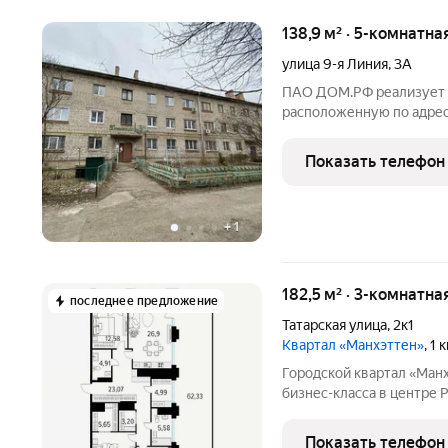
138,9 м² · 5-комнатна
улица 9-я Линия
,
3А
ПАО ДОМ.РФ реализует к
расположенную по адресу:
линия,3А. Информация о
(юридическое лицо). Ка
Показать телефон
62:29:0070008:576
+
1
182,5 м² · 3-комнатна
последнее предложение
Татарская улица
,
2к1
Квартал «Манхэттен»
, 1
Городской квартал «Манхэттен» это ультрасовре
бизнес-класса в центре Р
кардинально новые для 
интегрированный дизайн
Показать телефон