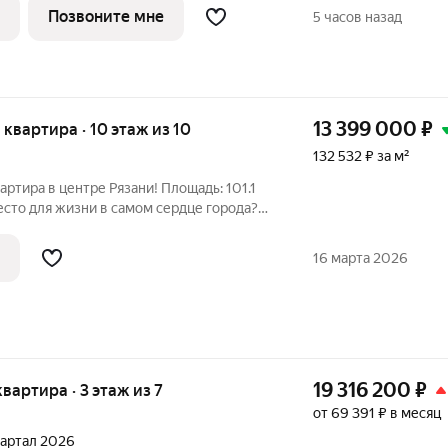
тропарк» являются собственный парк
Позвоните мне
5 часов назад
тая
13 399 000
₽
я квартира · 10 этаж из 10
132 532 ₽ за м²
артира в центре Рязани! Площадь: 101.1
сто для жизни в самом сердце города?
ниманию просторную квартиру в
альный вариант для тех, кто хочет
16 марта 2026
19 316 200
₽
квартира · 3 этаж из 7
от 69 391 ₽ в месяц
квартал 2026