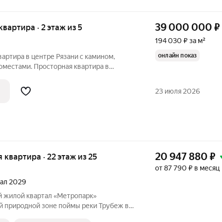
39 000 000
₽
 квартира · 2 этаж из 5
194 030 ₽ за м²
онлайн показ
вартира в центре Рязани с камином,
оместами. Просторная квартира в
ентре Рязани - для тех, кто ценит
ность, тишину и уровень отделки,
23 июля 2026
20 947 880
₽
я квартира · 22 этаж из 25
от 87 790 ₽ в месяц
тал 2029
 жилой квартал «Метропарк»
й природной зоне поймы реки Трубеж в
а Рязани. Он занимает площадь 40га.