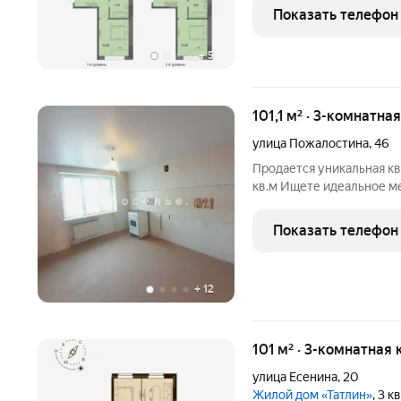
Преимуществами ЖК «Ме
Показать телефон
20га, набережная, разви
+
5
101,1 м² · 3-комнатна
улица Пожалостина
,
46
Продается уникальная кв
кв.м Ищете идеальное ме
Представляем вашему в
кирпичном доме. Это иде
Показать телефон
создать своё
+
12
101 м² · 3-комнатная 
улица Есенина
,
20
Жилой дом «Татлин»
, 3 