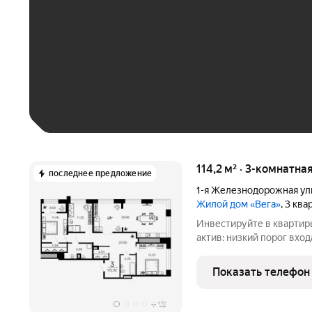
До 30 тыс. ₽
До 50 тыс. ₽
До 70 тыс. ₽
Больше 100 тыс. ₽
114,2 м² · 3-комнатна
последнее предложение
1-я Железнодорожная ул
Жилой дом «Вега»
, 3 кв
Инвестируйте в квартир
актив: низкий порог вход
перепродажу, выгодное 
дом «Вега» это сочетание всех необходимых деталей.
Показать телефон
Пространство с
+
13