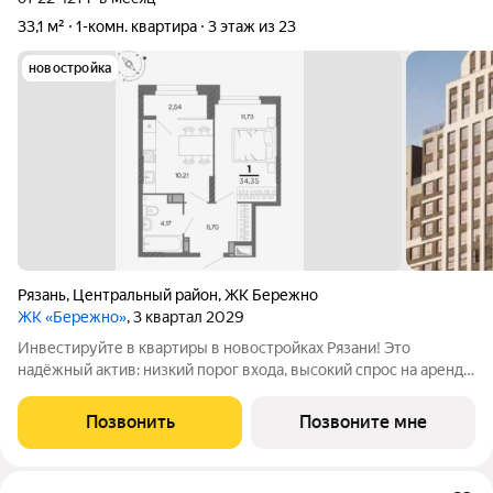
33,1 м²
1-комн. квартира
3 этаж из 23
новостройка
Рязань
,
Центральный район
,
ЖК Бережно
ЖК «Бережно»
, 3 квартал 2029
Инвестируйте в квартиры в новостройках Рязани! Это
надёжный актив: низкий порог входа, высокий спрос на аренду
и перепродажу, выгодное расположение рядом с Москвой.
Жилой квартал «Бережно» это проект класса Бизнес,
Позвонить
Позвоните мне
созданный с уважением к городу и