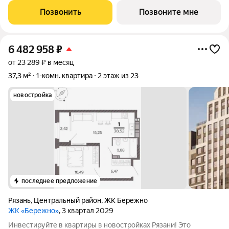
Жилой квартал «Бережно» это проект класса Бизнес,
Позвонить
Позвоните мне
созданный с уважением к городу и
6 482 958
₽
от 23 289 ₽ в месяц
37,3 м²
1-комн. квартира
2 этаж из 23
новостройка
последнее предложение
Рязань
,
Центральный район
,
ЖК Бережно
ЖК «Бережно»
, 3 квартал 2029
Инвестируйте в квартиры в новостройках Рязани! Это