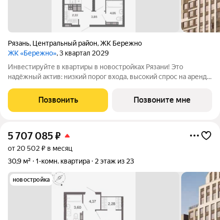
Рязань
,
Центральный район
,
ЖК Бережно
ЖК «Бережно»
, 3 квартал 2029
Инвестируйте в квартиры в новостройках Рязани! Это
надёжный актив: низкий порог входа, высокий спрос на аренду
и перепродажу, выгодное расположение рядом с Москвой.
Жилой квартал «Бережно» это проект класса Бизнес,
Позвонить
Позвоните мне
созданный с уважением к городу и
5 707 085
₽
от 20 502 ₽ в месяц
30,9 м²
1-комн. квартира
2 этаж из 23
новостройка