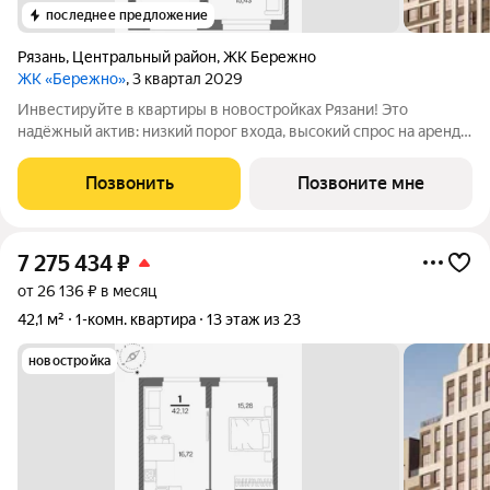
последнее предложение
Рязань
,
Центральный район
,
ЖК Бережно
ЖК «Бережно»
, 3 квартал 2029
Инвестируйте в квартиры в новостройках Рязани! Это
надёжный актив: низкий порог входа, высокий спрос на аренду
и перепродажу, выгодное расположение рядом с Москвой.
Жилой квартал «Бережно» это проект класса Бизнес,
Позвонить
Позвоните мне
созданный с уважением к городу и
7 275 434
₽
от 26 136 ₽ в месяц
42,1 м²
1-комн. квартира
13 этаж из 23
новостройка