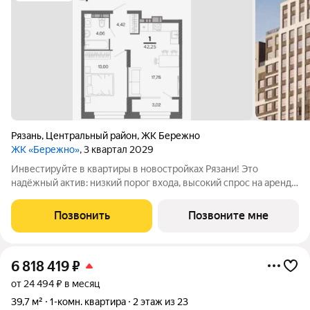
Рязань
,
Центральный район
,
ЖК Бережно
ЖК «Бережно»
, 3 квартал 2029
Инвестируйте в квартиры в новостройках Рязани! Это
надёжный актив: низкий порог входа, высокий спрос на аренду
и перепродажу, выгодное расположение рядом с Москвой.
Жилой квартал «Бережно» это проект класса Бизнес,
Позвонить
Позвоните мне
созданный с уважением к городу и
6 818 419
₽
от 24 494 ₽ в месяц
39,7 м²
1-комн. квартира
2 этаж из 23