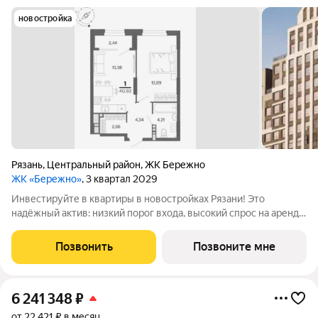
новостройка
Рязань
,
Центральный район
,
ЖК Бережно
ЖК «Бережно»
, 3 квартал 2029
Инвестируйте в квартиры в новостройках Рязани! Это
надёжный актив: низкий порог входа, высокий спрос на аренду
и перепродажу, выгодное расположение рядом с Москвой.
Жилой квартал «Бережно» это проект класса Бизнес,
Позвонить
Позвоните мне
созданный с уважением к городу и
6 241 348
₽
от 22 421 ₽ в месяц