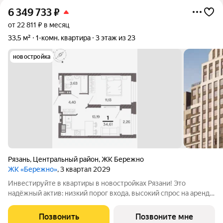
6 349 733
₽
от 22 811 ₽ в месяц
33,5 м²
1-комн. квартира
3 этаж из 23
новостройка
Рязань
,
Центральный район
,
ЖК Бережно
ЖК «Бережно»
, 3 квартал 2029
Инвестируйте в квартиры в новостройках Рязани! Это
надёжный актив: низкий порог входа, высокий спрос на аренду
и перепродажу, выгодное расположение рядом с Москвой.
Жилой квартал «Бережно» это проект класса Бизнес,
Позвонить
Позвоните мне