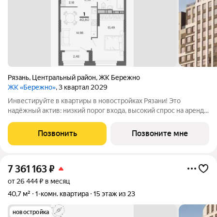
Рязань
,
Центральный район
,
ЖК Бережно
ЖК «Бережно»
, 3 квартал 2029
Инвестируйте в квартиры в новостройках Рязани! Это
надёжный актив: низкий порог входа, высокий спрос на аренду
и перепродажу, выгодное расположение рядом с Москвой.
Жилой квартал «Бережно» это проект класса Бизнес,
Позвонить
Позвоните мне
созданный с уважением к городу и
7 361 163
₽
от 26 444 ₽ в месяц
40,7 м²
1-комн. квартира
15 этаж из 23
новостройка