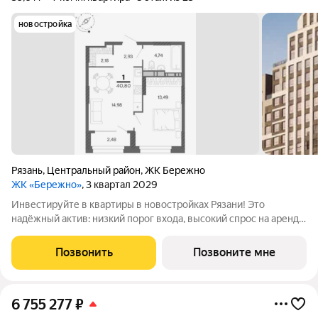
новостройка
Рязань
,
Центральный район
,
ЖК Бережно
ЖК «Бережно»
, 3 квартал 2029
Инвестируйте в квартиры в новостройках Рязани! Это
надёжный актив: низкий порог входа, высокий спрос на аренду
и перепродажу, выгодное расположение рядом с Москвой.
Жилой квартал «Бережно» это проект класса Бизнес,
Позвонить
Позвоните мне
созданный с уважением к городу и
6 755 277
₽