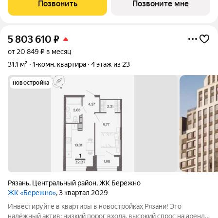
Жилой квартал «Бережно» это проект класса Бизнес,
Позвонить
Позвоните мне
созданный с уважением к городу и
5 803 610
₽
от 20 849 ₽ в месяц
31,1 м²
1-комн. квартира
4 этаж из 23
новостройка
Рязань
,
Центральный район
,
ЖК Бережно
ЖК «Бережно»
, 3 квартал 2029
Инвестируйте в квартиры в новостройках Рязани! Это
надёжный актив: низкий порог входа, высокий спрос на аренду