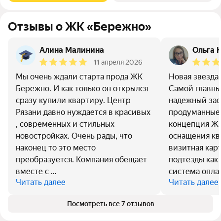
Отзывы о ЖК «Бережно»
Алина Малинина
Ольга 
11 апреля 2026
Мы очень ждали старта прода ЖК
Новая звезда 
Бережно. И как только он открылся
Самой главный
сразу купили квартиру. Центр
надежный за
Рязани давно нуждается в красивых
продуманные 
, современных и стильных
концепция ЖК
новостройках. Очень рады, что
оснащения кв
наконец то это место
визитная кар
преобразуется. Компания обещает
подтезды как 
вместе с …
система опла
Читать далее
Читать далее
Посмотреть все 7 отзывов