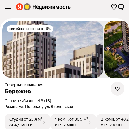
семейная ипотека от 6%
Северная компания
Бережно
Строится
•
бизнес
•
4.3 (16)
Рязань
,
ул. Полевая / ул. Введенская
Студии
от 25,4 м²
1-комн.
от 30,9 м²
2-комн.
от 48,2
от 4,5 млн ₽
от 5,7 млн ₽
от 9,2 млн ₽