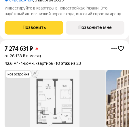
ЖК «Бережно»
, 3 квартал 2029
Инвестируйте в квартиры в новостройках Рязани! Это
надёжный актив: низкий порог входа, высокий спрос на аренду
и перепродажу, выгодное расположение рядом с Москвой.
Жилой квартал «Бережно» это проект класса Бизнес,
Позвонить
Позвоните мне
созданный с уважением к городу и
7 274 631
₽
от 26 133 ₽ в месяц
42,6 м²
1-комн. квартира
10 этаж из 23
новостройка