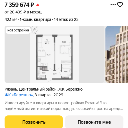
7 359 674
₽
от 26 439 ₽ в месяц
42,1 м²
1-комн. квартира
14 этаж из 23
новостройка
Рязань
,
Центральный район
,
ЖК Бережно
ЖК «Бережно»
, 3 квартал 2029
Инвестируйте в квартиры в новостройках Рязани! Это
надёжный актив: низкий порог входа, высокий спрос на аренду
и перепродажу, выгодное расположение рядом с Москвой.
Жилой квартал «Бережно» это проект класса Бизнес,
Позвонить
Позвоните мне
созданный с уважением к городу и