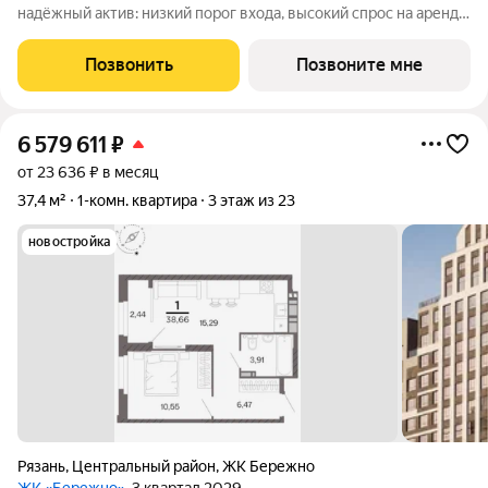
надёжный актив: низкий порог входа, высокий спрос на аренду
и перепродажу, выгодное расположение рядом с Москвой.
Жилой квартал «Бережно» это проект класса Бизнес,
Позвонить
Позвоните мне
созданный с уважением к городу и
6 579 611
₽
от 23 636 ₽ в месяц
37,4 м²
1-комн. квартира
3 этаж из 23
новостройка
Рязань
,
Центральный район
,
ЖК Бережно