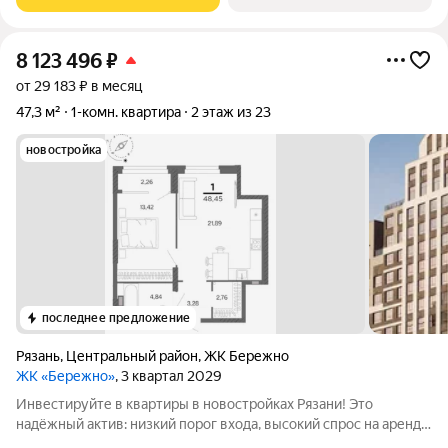
созданный с уважением к городу и
8 123 496
₽
от 29 183 ₽ в месяц
47,3 м²
1-комн. квартира
2 этаж из 23
новостройка
последнее предложение
Рязань
,
Центральный район
,
ЖК Бережно
ЖК «Бережно»
, 3 квартал 2029
Инвестируйте в квартиры в новостройках Рязани! Это
надёжный актив: низкий порог входа, высокий спрос на аренду
и перепродажу, выгодное расположение рядом с Москвой.