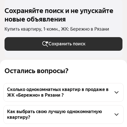
Сохраняйте поиск и не упускайте
новые объявления
Купить квартиру, 1-комн., ЖК: Бережно в Рязани
Сохранить поиск
Остались вопросы?
Сколько однокомнатных квартир в продаже в
ЖК «Бережно» в Рязани ?
На Яндекс Недвижимости в продаже в ЖК 
«Бережно» в Рязани 173 однокомнатных квартиры 
Как выбрать свою лучшую однокомнатную
квартиру?
173 объявления от застройщиков
Чтобы купить 1-комнатную квартиру с террасой в 