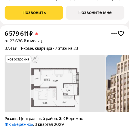
и перепродажу, выгодное расположение рядом с Москвой.
Жилой квартал «Бережно» это проект класса Бизнес,
Позвонить
Позвоните мне
созданный с уважением к городу и
6 579 611
₽
от 23 636 ₽ в месяц
37,4 м²
1-комн. квартира
7 этаж из 23
новостройка
Рязань
,
Центральный район
,
ЖК Бережно
ЖК «Бережно»
, 3 квартал 2029