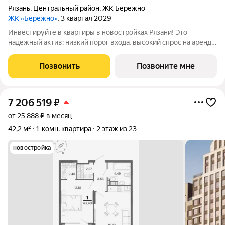
Рязань
,
Центральный район
,
ЖК Бережно
ЖК «Бережно»
, 3 квартал 2029
Инвестируйте в квартиры в новостройках Рязани! Это
надёжный актив: низкий порог входа, высокий спрос на аренду
и перепродажу, выгодное расположение рядом с Москвой.
Жилой квартал «Бережно» это проект класса Бизнес,
Позвонить
Позвоните мне
созданный с уважением к городу и
7 206 519
₽
от 25 888 ₽ в месяц
42,2 м²
1-комн. квартира
2 этаж из 23
новостройка