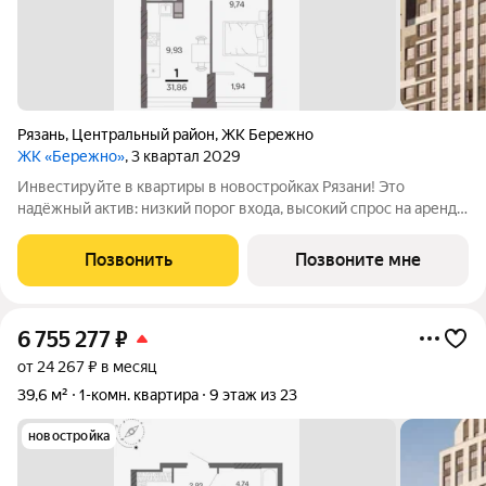
Рязань
,
Центральный район
,
ЖК Бережно
ЖК «Бережно»
, 3 квартал 2029
Инвестируйте в квартиры в новостройках Рязани! Это
надёжный актив: низкий порог входа, высокий спрос на аренду
и перепродажу, выгодное расположение рядом с Москвой.
Жилой квартал «Бережно» это проект класса Бизнес,
Позвонить
Позвоните мне
созданный с уважением к городу и
6 755 277
₽
от 24 267 ₽ в месяц
39,6 м²
1-комн. квартира
9 этаж из 23
новостройка