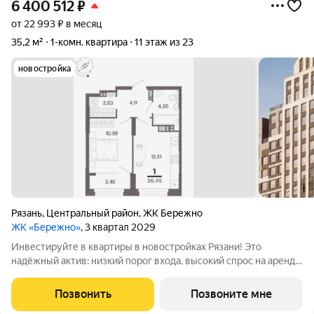
6 400 512
₽
от 22 993 ₽ в месяц
35,2 м²
1-комн. квартира
11 этаж из 23
новостройка
Рязань
,
Центральный район
,
ЖК Бережно
ЖК «Бережно»
, 3 квартал 2029
Инвестируйте в квартиры в новостройках Рязани! Это
надёжный актив: низкий порог входа, высокий спрос на аренду
и перепродажу, выгодное расположение рядом с Москвой.
Жилой квартал «Бережно» это проект класса Бизнес,
Позвонить
Позвоните мне
созданный с уважением к городу и