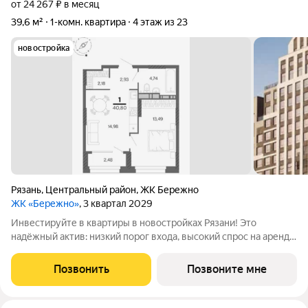
от 24 267 ₽ в месяц
39,6 м²
1-комн. квартира
4 этаж из 23
новостройка
Рязань
,
Центральный район
,
ЖК Бережно
ЖК «Бережно»
, 3 квартал 2029
Инвестируйте в квартиры в новостройках Рязани! Это
надёжный актив: низкий порог входа, высокий спрос на аренду
и перепродажу, выгодное расположение рядом с Москвой.
Жилой квартал «Бережно» это проект класса Бизнес,
Позвонить
Позвоните мне
созданный с уважением к городу и