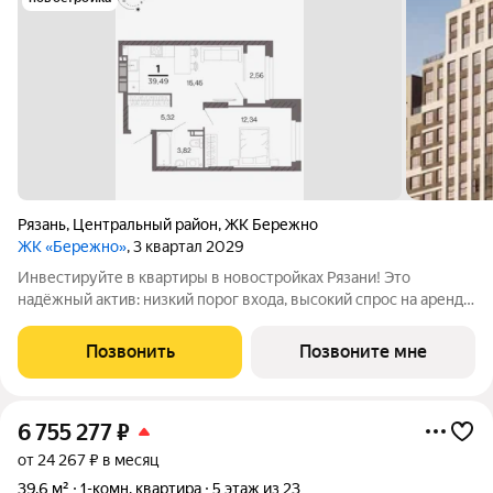
Рязань
,
Центральный район
,
ЖК Бережно
ЖК «Бережно»
, 3 квартал 2029
Инвестируйте в квартиры в новостройках Рязани! Это
надёжный актив: низкий порог входа, высокий спрос на аренду
и перепродажу, выгодное расположение рядом с Москвой.
Жилой квартал «Бережно» это проект класса Бизнес,
Позвонить
Позвоните мне
созданный с уважением к городу и
6 755 277
₽
от 24 267 ₽ в месяц
39,6 м²
1-комн. квартира
5 этаж из 23