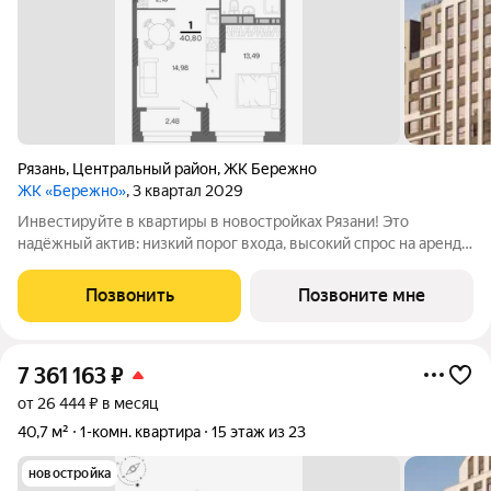
Рязань
,
Центральный район
,
ЖК Бережно
ЖК «Бережно»
, 3 квартал 2029
Инвестируйте в квартиры в новостройках Рязани! Это
надёжный актив: низкий порог входа, высокий спрос на аренду
и перепродажу, выгодное расположение рядом с Москвой.
Жилой квартал «Бережно» это проект класса Бизнес,
Позвонить
Позвоните мне
созданный с уважением к городу и
7 361 163
₽
от 26 444 ₽ в месяц
40,7 м²
1-комн. квартира
15 этаж из 23
новостройка