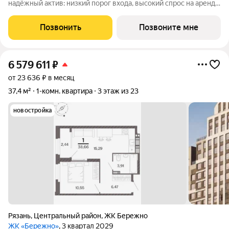
надёжный актив: низкий порог входа, высокий спрос на аренду
и перепродажу, выгодное расположение рядом с Москвой.
Жилой квартал «Бережно» это проект класса Бизнес,
Позвонить
Позвоните мне
созданный с уважением к городу и
6 579 611
₽
от 23 636 ₽ в месяц
37,4 м²
1-комн. квартира
3 этаж из 23
новостройка
Рязань
,
Центральный район
,
ЖК Бережно
ЖК «Бережно»
, 3 квартал 2029