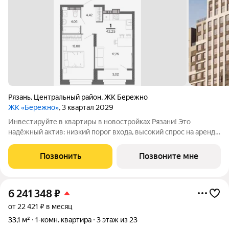
Рязань
,
Центральный район
,
ЖК Бережно
ЖК «Бережно»
, 3 квартал 2029
Инвестируйте в квартиры в новостройках Рязани! Это
надёжный актив: низкий порог входа, высокий спрос на аренду
и перепродажу, выгодное расположение рядом с Москвой.
Жилой квартал «Бережно» это проект класса Бизнес,
Позвонить
Позвоните мне
созданный с уважением к городу и
6 241 348
₽
от 22 421 ₽ в месяц
33,1 м²
1-комн. квартира
3 этаж из 23