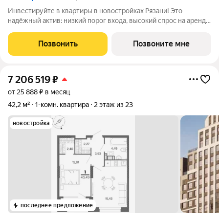
Инвестируйте в квартиры в новостройках Рязани! Это
надёжный актив: низкий порог входа, высокий спрос на аренду
и перепродажу, выгодное расположение рядом с Москвой.
Жилой квартал «Бережно» это проект класса Бизнес,
Позвонить
Позвоните мне
созданный с уважением к городу и
7 206 519
₽
от 25 888 ₽ в месяц
42,2 м²
1-комн. квартира
2 этаж из 23
новостройка
последнее предложение