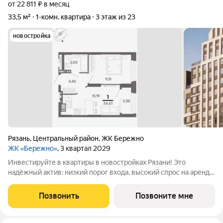
от 22 811 ₽ в месяц
33,5 м²
1-комн. квартира
3 этаж из 23
новостройка
Рязань
,
Центральный район
,
ЖК Бережно
ЖК «Бережно»
, 3 квартал 2029
Инвестируйте в квартиры в новостройках Рязани! Это
надёжный актив: низкий порог входа, высокий спрос на аренду
и перепродажу, выгодное расположение рядом с Москвой.
Жилой квартал «Бережно» это проект класса Бизнес,
Позвонить
Позвоните мне
созданный с уважением к городу и