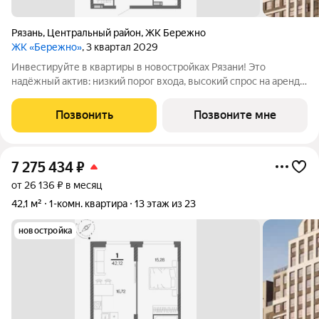
Рязань
,
Центральный район
,
ЖК Бережно
ЖК «Бережно»
, 3 квартал 2029
Инвестируйте в квартиры в новостройках Рязани! Это
надёжный актив: низкий порог входа, высокий спрос на аренду
и перепродажу, выгодное расположение рядом с Москвой.
Жилой квартал «Бережно» это проект класса Бизнес,
Позвонить
Позвоните мне
созданный с уважением к городу и
7 275 434
₽
от 26 136 ₽ в месяц
42,1 м²
1-комн. квартира
13 этаж из 23
новостройка