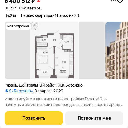
6 400 512
₽
от 22 993 ₽ в месяц
35,2 м²
1-комн. квартира
11 этаж из 23
новостройка
Рязань
,
Центральный район
,
ЖК Бережно
ЖК «Бережно»
, 3 квартал 2029
Инвестируйте в квартиры в новостройках Рязани! Это
надёжный актив: низкий порог входа, высокий спрос на аренду
и перепродажу, выгодное расположение рядом с Москвой.
Жилой квартал «Бережно» это проект класса Бизнес,
Позвонить
Позвоните мне
созданный с уважением к городу и