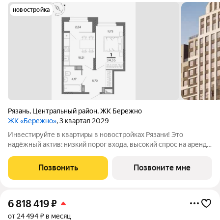
новостройка
Рязань
,
Центральный район
,
ЖК Бережно
ЖК «Бережно»
, 3 квартал 2029
Инвестируйте в квартиры в новостройках Рязани! Это
надёжный актив: низкий порог входа, высокий спрос на аренду
и перепродажу, выгодное расположение рядом с Москвой.
Жилой квартал «Бережно» это проект класса Бизнес,
Позвонить
Позвоните мне
созданный с уважением к городу и
6 818 419
₽
от 24 494 ₽ в месяц