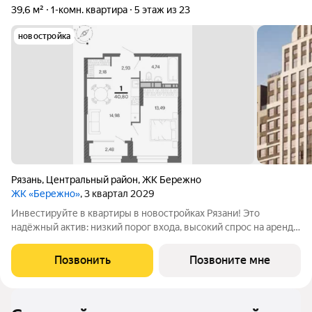
39,6 м²
1-комн. квартира
5 этаж из 23
новостройка
Рязань
,
Центральный район
,
ЖК Бережно
ЖК «Бережно»
, 3 квартал 2029
Инвестируйте в квартиры в новостройках Рязани! Это
надёжный актив: низкий порог входа, высокий спрос на аренду
и перепродажу, выгодное расположение рядом с Москвой.
Жилой квартал «Бережно» это проект класса Бизнес,
Позвонить
Позвоните мне
созданный с уважением к городу и