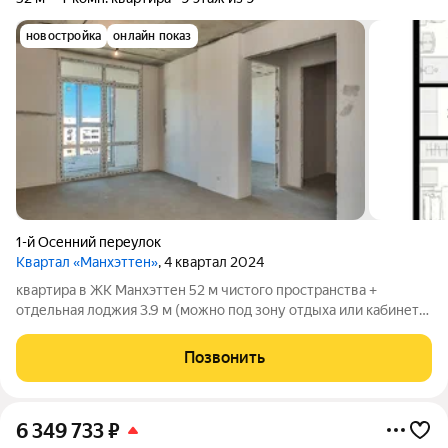
новостройка
онлайн показ
1-й Осенний переулок
Квартал «Манхэттен»
, 4 квартал 2024
квартира в ЖК Манхэттен 52 м чистого пространства +
отдельная лоджия 3.9 м (можно под зону отдыха или кабинет).
9 этаж из 9 вид из окна во двор - это топ, нет шума от лифта и
соседей сверху, быстрый эвакуационный выход. - Всё готово к
Позвонить
ремонту. Дом
6 349 733
₽