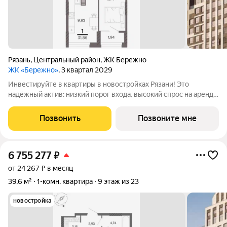
Рязань
,
Центральный район
,
ЖК Бережно
ЖК «Бережно»
, 3 квартал 2029
Инвестируйте в квартиры в новостройках Рязани! Это
надёжный актив: низкий порог входа, высокий спрос на аренду
и перепродажу, выгодное расположение рядом с Москвой.
Жилой квартал «Бережно» это проект класса Бизнес,
Позвонить
Позвоните мне
созданный с уважением к городу и
6 755 277
₽
от 24 267 ₽ в месяц
39,6 м²
1-комн. квартира
9 этаж из 23
новостройка