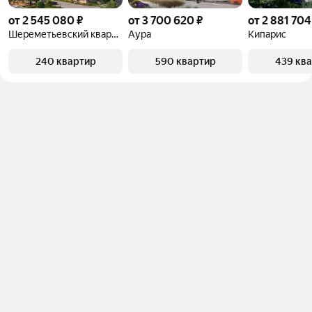
от 2 545 080 ₽
от 3 700 620 ₽
от 2 881 704
Шереметьевский квартал
Аура
Кипарис
240 квартир
590 квартир
439 кв