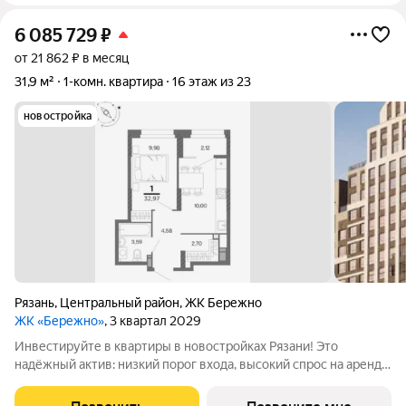
6 085 729
₽
от 21 862 ₽ в месяц
31,9 м²
1-комн. квартира
16 этаж из 23
новостройка
Рязань
,
Центральный район
,
ЖК Бережно
ЖК «Бережно»
, 3 квартал 2029
Инвестируйте в квартиры в новостройках Рязани! Это
надёжный актив: низкий порог входа, высокий спрос на аренду
и перепродажу, выгодное расположение рядом с Москвой.
Жилой квартал «Бережно» это проект класса Бизнес,