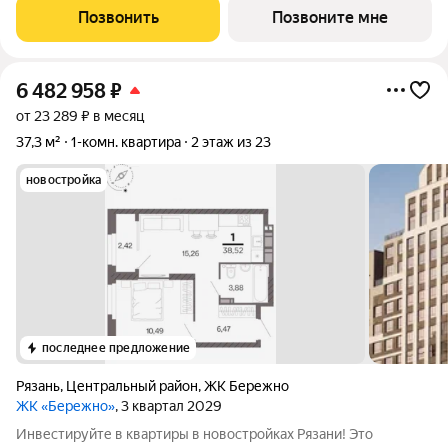
Жилой квартал «Бережно» это проект класса Бизнес,
Позвонить
Позвоните мне
созданный с уважением к городу и
6 482 958
₽
от 23 289 ₽ в месяц
37,3 м²
1-комн. квартира
2 этаж из 23
новостройка
последнее предложение
Рязань
,
Центральный район
,
ЖК Бережно
ЖК «Бережно»
, 3 квартал 2029
Инвестируйте в квартиры в новостройках Рязани! Это