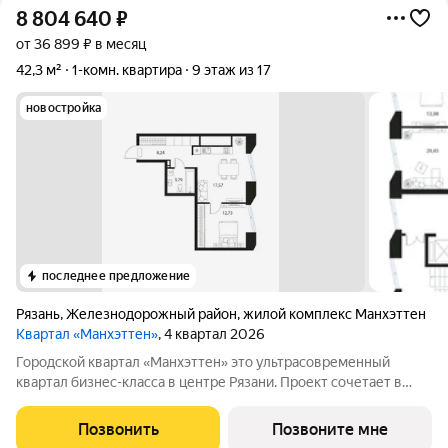
8 804 640
₽
от 36 899 ₽ в месяц
42,3 м²
1-комн. квартира
9 этаж из 17
новостройка
последнее предложение
Рязань
,
Железнодорожный район
,
жилой комплекс Манхэттен
Квартал «Манхэттен»
, 4 квартал 2026
Городской квартал «Манхэттен» это ультрасовременный
квартал бизнес-класса в центре Рязани. Проект сочетает в
себе кардинально новые для города архитектурные решения и
интегрированный дизайн среды. Авторские планировки
Позвонить
Позвоните мне
максимально продуманы, а