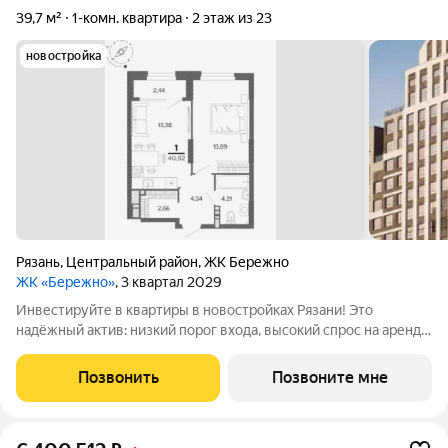
39,7 м²
1-комн. квартира
2 этаж из 23
новостройка
Рязань
,
Центральный район
,
ЖК Бережно
ЖК «Бережно»
, 3 квартал 2029
Инвестируйте в квартиры в новостройках Рязани! Это
надёжный актив: низкий порог входа, высокий спрос на аренду
и перепродажу, выгодное расположение рядом с Москвой.
Жилой квартал «Бережно» это проект класса Бизнес,
Позвонить
Позвоните мне
созданный с уважением к городу и