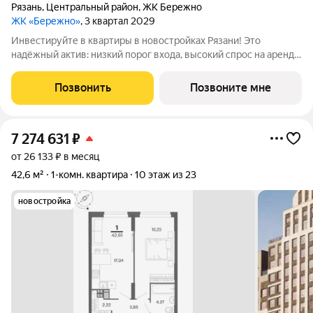
Рязань
,
Центральный район
,
ЖК Бережно
ЖК «Бережно»
, 3 квартал 2029
Инвестируйте в квартиры в новостройках Рязани! Это
надёжный актив: низкий порог входа, высокий спрос на аренду
и перепродажу, выгодное расположение рядом с Москвой.
Жилой квартал «Бережно» это проект класса Бизнес,
Позвонить
Позвоните мне
созданный с уважением к городу и
7 274 631
₽
от 26 133 ₽ в месяц
42,6 м²
1-комн. квартира
10 этаж из 23
новостройка