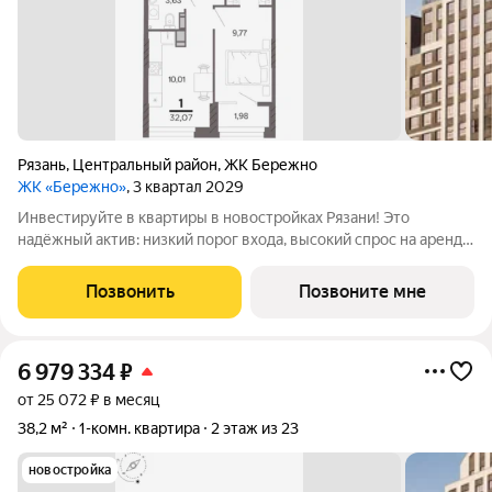
Рязань
,
Центральный район
,
ЖК Бережно
ЖК «Бережно»
, 3 квартал 2029
Инвестируйте в квартиры в новостройках Рязани! Это
надёжный актив: низкий порог входа, высокий спрос на аренду
и перепродажу, выгодное расположение рядом с Москвой.
Жилой квартал «Бережно» это проект класса Бизнес,
Позвонить
Позвоните мне
созданный с уважением к городу и
6 979 334
₽
от 25 072 ₽ в месяц
38,2 м²
1-комн. квартира
2 этаж из 23
новостройка