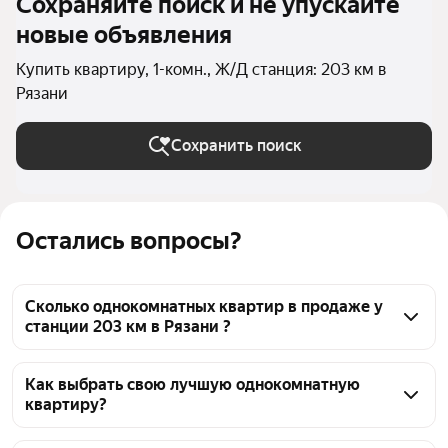
Сохраняйте поиск и не упускайте
новые объявления
Купить квартиру, 1-комн., Ж/Д станция: 203 км в
Рязани
Сохранить поиск
Остались вопросы?
Сколько однокомнатных квартир в продаже у
станции 203 км в Рязани ?
На Яндекс Недвижимости в продаже у станции 203 
км в Рязани 195 однокомнатных квартир, из них 1 
Как выбрать свою лучшую однокомнатную
квартиру?
объявление от агентств, 194 объявления от 
застройщиков
Чтобы купить 1-комнатную квартиру с террасой у 