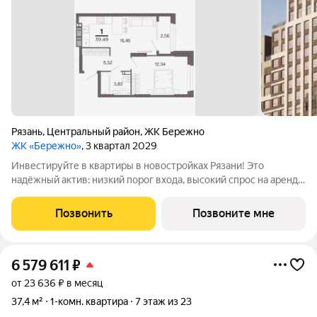
Рязань
,
Центральный район
,
ЖК Бережно
ЖК «Бережно»
, 3 квартал 2029
Инвестируйте в квартиры в новостройках Рязани! Это
надёжный актив: низкий порог входа, высокий спрос на аренду
и перепродажу, выгодное расположение рядом с Москвой.
Жилой квартал «Бережно» это проект класса Бизнес,
Позвонить
Позвоните мне
созданный с уважением к городу и
6 579 611
₽
от 23 636 ₽ в месяц
37,4 м²
1-комн. квартира
7 этаж из 23