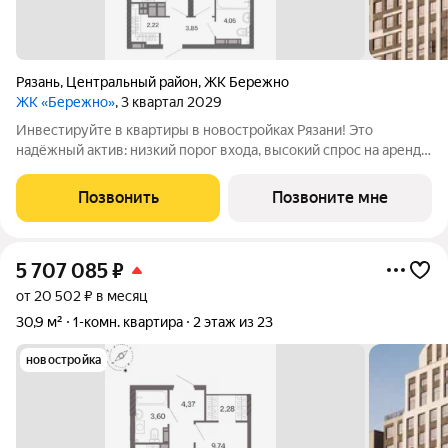
Рязань
,
Центральный район
,
ЖК Бережно
ЖК «Бережно»
, 3 квартал 2029
Инвестируйте в квартиры в новостройках Рязани! Это
надёжный актив: низкий порог входа, высокий спрос на аренду
и перепродажу, выгодное расположение рядом с Москвой.
Жилой квартал «Бережно» это проект класса Бизнес,
Позвонить
Позвоните мне
созданный с уважением к городу и
5 707 085
₽
от 20 502 ₽ в месяц
30,9 м²
1-комн. квартира
2 этаж из 23
новостройка