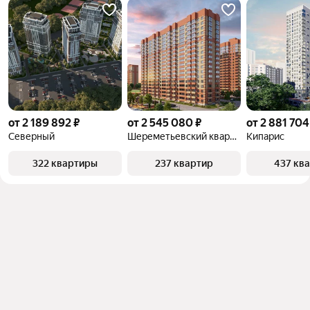
от 2 189 892 ₽
от 2 545 080 ₽
от 2 881 704
Северный
Шереметьевский квартал
Кипарис
322 квартиры
237 квартир
437 кв