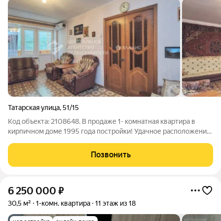
Татарская улица
,
51/15
Код объекта: 2108648. В продаже 1- комнатная квартира в
кирпичном доме 1995 года постройки! Удачное расположение
дома позволит Вам жить в самом сердце микрорайона
Городской рощи! Квартира расположена на 1- м этаже, цоколь
Позвонить
очень высокий. В квартире: -
6 250 000
₽
30,5 м²
1-комн. квартира
11 этаж из 18