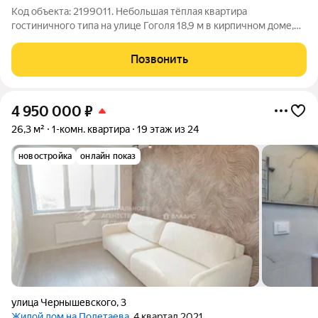
Код объекта: 2199011. Небольшая тёплая квартира
гостиничного типа на улице Гоголя 18,9 м в кирпичном доме,
где каждый квадратный метр ощущается практично и уютно.
Ремонт косметический состояние позволяет въехать сразу
Позвонить
или довести до желаемого
4 950 000
₽
26,3 м²
1-комн. квартира
19 этаж из 24
новостройка
онлайн показ
улица Чернышевского
,
3
Жилой дом на Полетаева
, 4 квартал 2021