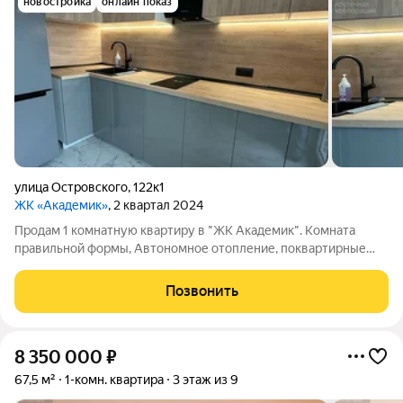
новостройка
онлайн показ
улица Островского
,
122к1
ЖК «Академик»
, 2 квартал 2024
Продам 1 комнатную квартиру в "ЖК Академик". Комната
правильной формы, Автономное отопление, поквартирные
счетчики, низкие коммунальные платежи. В подъезде два
скоростных лифта. Выделена зона для колясок. Дом комфорт
Позвонить
класса, возведён с применением
8 350 000
₽
67,5 м²
1-комн. квартира
3 этаж из 9