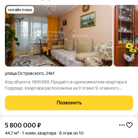
онлайн показ
улица Островского
,
24к1
Код объекта: 1895989. Продаётся однокомнатная квартира в
Горроще. Квартира расположена на 9 этаже 9-этажного
кирпичного дома 1970 года постройки. Общая площадь 30 кв.
м, жилая 24 кв. м, кухня 6 кв. м. В квартире сделан
Позвонить
косметический ремонт, что
5 800 000
₽
44,7 м²
1-комн. квартира
8 этаж из 10