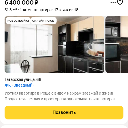
6 400 000
₽
51,3 м²
1-комн. квартира
17 этаж из 18
новостройка
онлайн показ
Татарская улица
,
68
ЖК «Звездный»
Уютная квартира в Роще с видом на храм заезжай и живи!
Продается светлая и просторная однокомнатная квартира в
одном из самых востребованных районов города в Роще.
Почему стоит выбрать именно этот вариант:Состояние: В
Позвонить
квартире выполнен качественный