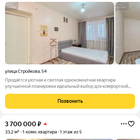
улица Стройкова
,
54
Продаётся уютная и светлая однокомнатная квартира
улучшенной планировки идеальный выбор для комфортной
жизни!Надёжный кирпичный дом 2002 года с отличной тепло-
и звукоизоляцией забудьте о сквозняках и шуме. Просторная
Позвонить
кухня-гостиная 20 м сердце
3 700 000
₽
33,2 м²
1-комн. квартира
1 этаж из 5