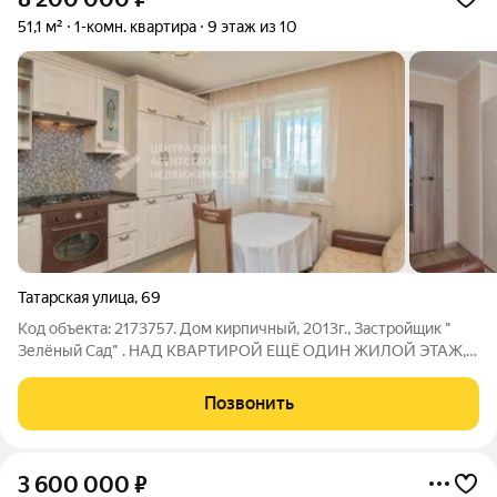
51,1 м²
1-комн. квартира
9 этаж из 10
Татарская улица
,
69
Код объекта: 2173757. Дом кирпичный, 2013г., Застройщик "
Зелёный Сад" . НАД КВАРТИРОЙ ЕЩЁ ОДИН ЖИЛОЙ ЭТАЖ, и
дальше еще технический. Площадь 51,1 метр по ЕГРН+ лоджия
3, 7 кв.м.( с окном ПВХ и обшита деревом). Кухня 11м., Комната
Позвонить
20м., Санузел
3 600 000
₽