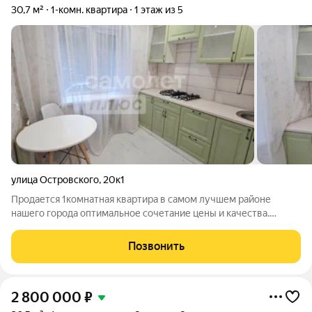
30,7 м²
1-комн. квартира
1 этаж из 5
улица Островского
,
20к1
Продается 1комнатная квартира в самом лучшем районе
нашего города оптимальное сочетание цены и качества.
Квартира продаётся с новым качественным ремонтом,
частичной мебелью и техникой. Можно сразу заехать и жить
Позвонить
Дом расположен в районе с высокой
2 800 000
₽