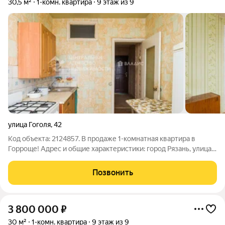
30,5 м²
1-комн. квартира
9 этаж из 9
улица Гоголя
,
42
Код объекта: 2124857. В продаже 1-комнатная квартира в
Горроще! Адрес и общие характеристики: город Рязань, улица
Гоголя, дом 42. Квартира расположена в кирпичном доме.
Девятый этаж из девяти, крыша отремонтирована, дом после
Позвонить
капитального ремонта,
3 800 000
₽
30 м²
1-комн. квартира
9 этаж из 9