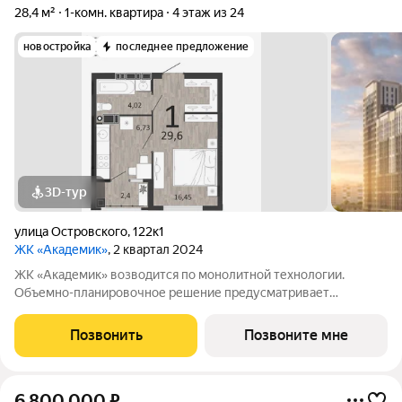
28,4 м²
1-комн. квартира
4 этаж из 24
новостройка
последнее предложение
3D-тур
улица Островского
,
122к1
ЖК «Академик»
, 2 квартал 2024
ЖК «Академик» возводится по монолитной технологии.
Объемно-планировочное решение предусматривает
размещение секций переменной этажности замкнутым
периметром, перетекающих друг в друга в архитектурном
Позвонить
Позвоните мне
ансамбле. Используемый в отделке фасадов
6 800 000
₽