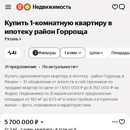
Купить 1-комнатную квартиру в
ипотеку район Горроща
Рязань
AI
Фильтры
1 комн.
Цена
Площадь
3
31 предложение
•
по актуальности
Купить однокомнатную квартиру в ипотеку - район Горроща, в
Рязани — 31 объявление от агентств и собственников по
продаже квартир по цене от 1 650 000 ₽ до 8 350 000 ₽ на
Яндекс Недвижимости. В нашем каталоге предложения
площадью от 18,1 м² до 67,5 м² в новостройках и вторичном
жилье — фото, планировки и характеристики.
5 700 000
₽
51,3 м²
1-комн. квартира
4 этаж из 9