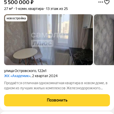
5 500 000
₽
27 м²
1-комн. квартира
13 этаж из 25
новостройка
улица Островского
,
122к1
ЖК «Академик»
, 2 квартал 2024
Продаётся отличная однокомнатная квартира в новом доме, в
одном из лучших жилых комплексов Железнодорожного
района, в самом развитом районе нашего города, в
непосредственной близости от медицинского университета и
Позвонить
технологического колледжа. В