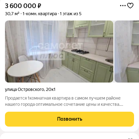
3 600 000
₽
30,7 м²
1-комн. квартира
1 этаж из 5
улица Островского
,
20к1
Продается 1комнатная квартира в самом лучшем районе
нашего города оптимальное сочетание цены и качества.
Квартира продаётся с новым качественным ремонтом,
частичной мебелью и техникой. Можно сразу заехать и жить
Позвонить
Дом расположен в районе с высокой