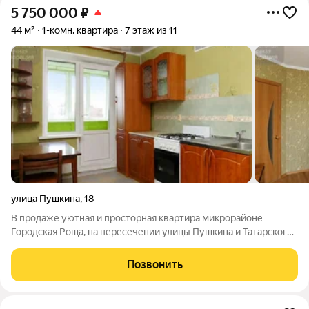
5 750 000
₽
44 м²
1-комн. квартира
7 этаж из 11
улица Пушкина
,
18
В продаже уютная и просторная квартира микрорайоне
Городская Роща, на пересечении улицы Пушкина и Татарского
переулка. Дом расположен в непосредственной близости к
основным развязкам города, что обеспечивает удобную
Позвонить
транспортную доступность. Закрытая