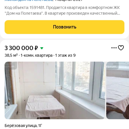
Код объекта: 1591481. Продается квартира в комфортном ЖК
"Дом на Полетаева". В квартире произведен качественный
ремонт, проведен кабель под ТВ и Интернет, выделена
газоблоками прихожая. Установлена модульная кухня и
Позвонить
техника: холодильник, варочная
3 300 000
₽
38,5 м²
1-комн. квартира
1 этаж из 9
Берёзовая улица
,
1Г