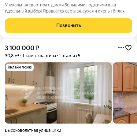
Уникальная квартира с двумя большими лоджиями ваш
идеальный выбор! Продаётся светлая, сухая и очень тёплая
квартира, которая удивляет своей нестандартной планировкой
и продуманностью. Метраж 35,8 указан без учёта лоджий!
Позвонить
Ключевые преимущества: - Две
3 100 000
₽
30,8 м²
1-комн. квартира
1 этаж из 5
онлайн показ
Высоковольтная улица
,
31к2