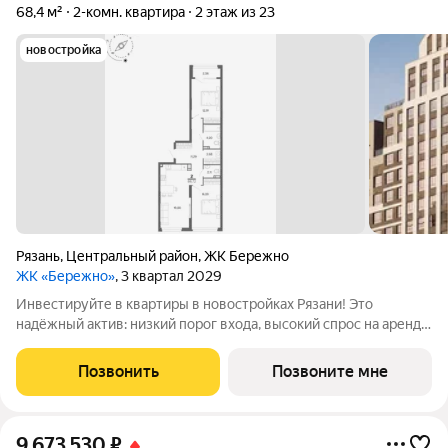
68,4 м²
2-комн. квартира
2 этаж из 23
новостройка
Рязань
,
Центральный район
,
ЖК Бережно
ЖК «Бережно»
, 3 квартал 2029
Инвестируйте в квартиры в новостройках Рязани! Это
надёжный актив: низкий порог входа, высокий спрос на аренду
и перепродажу, выгодное расположение рядом с Москвой.
Жилой квартал «Бережно» это проект класса Бизнес,
Позвонить
Позвоните мне
созданный с уважением к городу и
9 673 530
₽