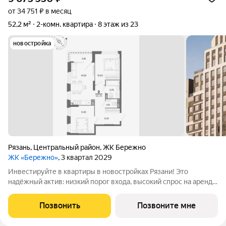
от 34 751 ₽ в месяц
52,2 м²
2-комн. квартира
8 этаж из 23
новостройка
Рязань
,
Центральный район
,
ЖК Бережно
ЖК «Бережно»
, 3 квартал 2029
Инвестируйте в квартиры в новостройках Рязани! Это
надёжный актив: низкий порог входа, высокий спрос на аренду
и перепродажу, выгодное расположение рядом с Москвой.
Жилой квартал «Бережно» это проект класса Бизнес,
Позвонить
Позвоните мне
созданный с уважением к городу и