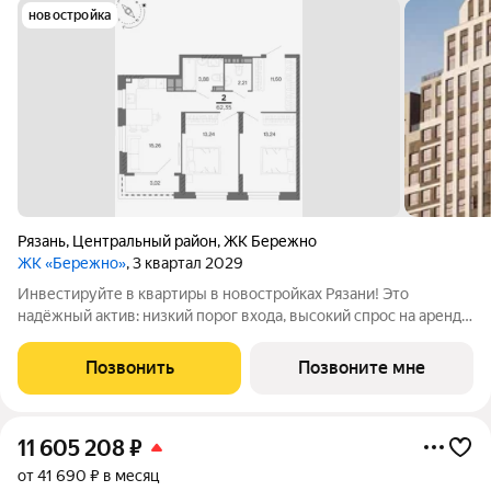
новостройка
Рязань
,
Центральный район
,
ЖК Бережно
ЖК «Бережно»
, 3 квартал 2029
Инвестируйте в квартиры в новостройках Рязани! Это
надёжный актив: низкий порог входа, высокий спрос на аренду
и перепродажу, выгодное расположение рядом с Москвой.
Жилой квартал «Бережно» это проект класса Бизнес,
Позвонить
Позвоните мне
созданный с уважением к городу и
11 605 208
₽
от 41 690 ₽ в месяц