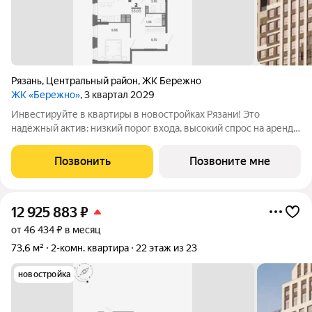
Рязань
,
Центральный район
,
ЖК Бережно
ЖК «Бережно»
, 3 квартал 2029
Инвестируйте в квартиры в новостройках Рязани! Это
надёжный актив: низкий порог входа, высокий спрос на аренду
и перепродажу, выгодное расположение рядом с Москвой.
Жилой квартал «Бережно» это проект класса Бизнес,
Позвонить
Позвоните мне
созданный с уважением к городу и
12 925 883
₽
от 46 434 ₽ в месяц
73,6 м²
2-комн. квартира
22 этаж из 23
новостройка