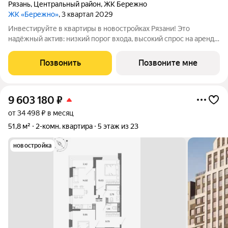
Рязань
,
Центральный район
,
ЖК Бережно
ЖК «Бережно»
, 3 квартал 2029
Инвестируйте в квартиры в новостройках Рязани! Это
надёжный актив: низкий порог входа, высокий спрос на аренду
и перепродажу, выгодное расположение рядом с Москвой.
Жилой квартал «Бережно» это проект класса Бизнес,
Позвонить
Позвоните мне
созданный с уважением к городу и
9 603 180
₽
от 34 498 ₽ в месяц
51,8 м²
2-комн. квартира
5 этаж из 23
новостройка