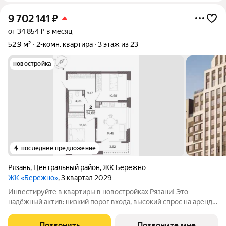
9 702 141
₽
от 34 854 ₽ в месяц
52,9 м²
2-комн. квартира
3 этаж из 23
новостройка
последнее предложение
Рязань
,
Центральный район
,
ЖК Бережно
ЖК «Бережно»
, 3 квартал 2029
Инвестируйте в квартиры в новостройках Рязани! Это
надёжный актив: низкий порог входа, высокий спрос на аренду
и перепродажу, выгодное расположение рядом с Москвой.
Жилой квартал «Бережно» это проект класса Бизнес,
Позвонить
Позвоните мне