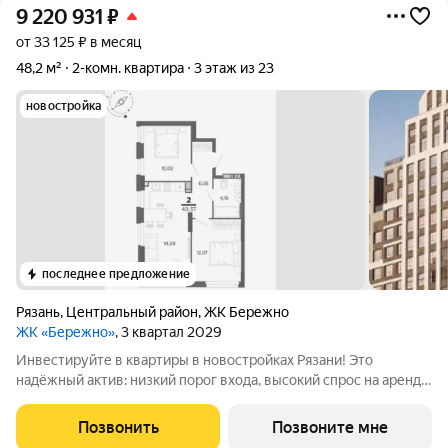
9 220 931
₽
от 33 125 ₽ в месяц
48,2 м²
2-комн. квартира
3 этаж из 23
новостройка
последнее предложение
Рязань
,
Центральный район
,
ЖК Бережно
ЖК «Бережно»
, 3 квартал 2029
Инвестируйте в квартиры в новостройках Рязани! Это
надёжный актив: низкий порог входа, высокий спрос на аренду
и перепродажу, выгодное расположение рядом с Москвой.
Жилой квартал «Бережно» это проект класса Бизнес,
Позвонить
Позвоните мне
созданный с уважением к городу и