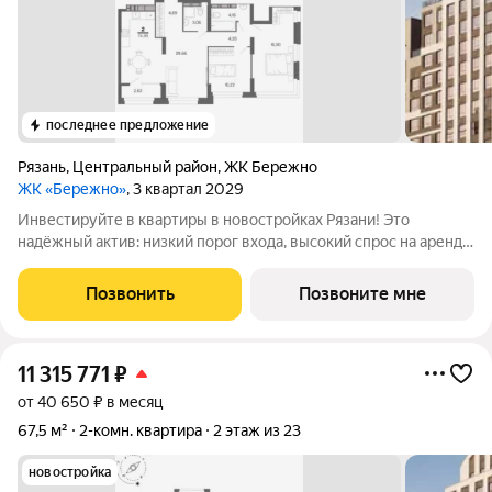
последнее предложение
Рязань
,
Центральный район
,
ЖК Бережно
ЖК «Бережно»
, 3 квартал 2029
Инвестируйте в квартиры в новостройках Рязани! Это
надёжный актив: низкий порог входа, высокий спрос на аренду
и перепродажу, выгодное расположение рядом с Москвой.
Жилой квартал «Бережно» это проект класса Бизнес,
Позвонить
Позвоните мне
созданный с уважением к городу и
11 315 771
₽
от 40 650 ₽ в месяц
67,5 м²
2-комн. квартира
2 этаж из 23
новостройка