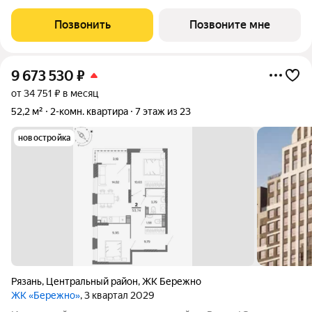
и перепродажу, выгодное расположение рядом с Москвой.
Жилой квартал «Бережно» это проект класса Бизнес,
Позвонить
Позвоните мне
созданный с уважением к городу и
9 673 530
₽
от 34 751 ₽ в месяц
52,2 м²
2-комн. квартира
7 этаж из 23
новостройка
Рязань
,
Центральный район
,
ЖК Бережно
ЖК «Бережно»
, 3 квартал 2029