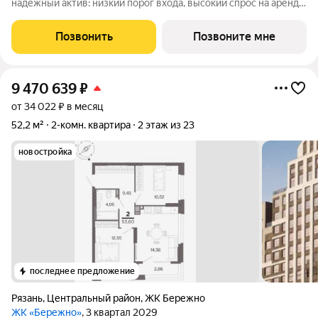
надёжный актив: низкий порог входа, высокий спрос на аренду
и перепродажу, выгодное расположение рядом с Москвой.
Жилой квартал «Бережно» это проект класса Бизнес,
Позвонить
Позвоните мне
созданный с уважением к городу и
9 470 639
₽
от 34 022 ₽ в месяц
52,2 м²
2-комн. квартира
2 этаж из 23
новостройка
последнее предложение
Рязань
,
Центральный район
,
ЖК Бережно
ЖК «Бережно»
, 3 квартал 2029