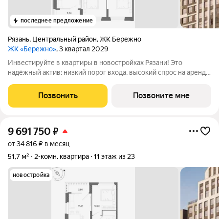
последнее предложение
Рязань
,
Центральный район
,
ЖК Бережно
ЖК «Бережно»
, 3 квартал 2029
Инвестируйте в квартиры в новостройках Рязани! Это
надёжный актив: низкий порог входа, высокий спрос на аренду
и перепродажу, выгодное расположение рядом с Москвой.
Жилой квартал «Бережно» это проект класса Бизнес,
Позвонить
Позвоните мне
созданный с уважением к городу и
9 691 750
₽
от 34 816 ₽ в месяц
51,7 м²
2-комн. квартира
11 этаж из 23
новостройка