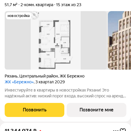
51,7 м²
2-комн. квартира
15 этаж из 23
новостройка
Рязань
,
Центральный район
,
ЖК Бережно
ЖК «Бережно»
, 3 квартал 2029
Инвестируйте в квартиры в новостройках Рязани! Это
надёжный актив: низкий порог входа, высокий спрос на аренду
и перепродажу, выгодное расположение рядом с Москвой.
Жилой квартал «Бережно» это проект класса Бизнес,
Позвонить
Позвоните мне
созданный с уважением к городу и