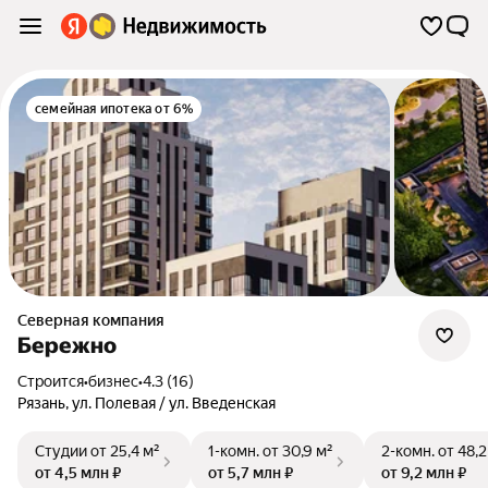
семейная ипотека от 6%
Северная компания
Бережно
Строится
•
бизнес
•
4.3 (16)
Рязань
,
ул. Полевая / ул. Введенская
Студии
от 25,4 м²
1-комн.
от 30,9 м²
2-комн.
от 48,2
от 4,5 млн ₽
от 5,7 млн ₽
от 9,2 млн ₽