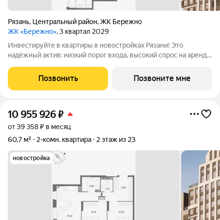
Рязань
,
Центральный район
,
ЖК Бережно
ЖК «Бережно»
, 3 квартал 2029
Инвестируйте в квартиры в новостройках Рязани! Это
надёжный актив: низкий порог входа, высокий спрос на аренду
и перепродажу, выгодное расположение рядом с Москвой.
Жилой квартал «Бережно» это проект класса Бизнес,
Позвонить
Позвоните мне
созданный с уважением к городу и
10 955 926
₽
от 39 358 ₽ в месяц
60,7 м²
2-комн. квартира
2 этаж из 23
новостройка