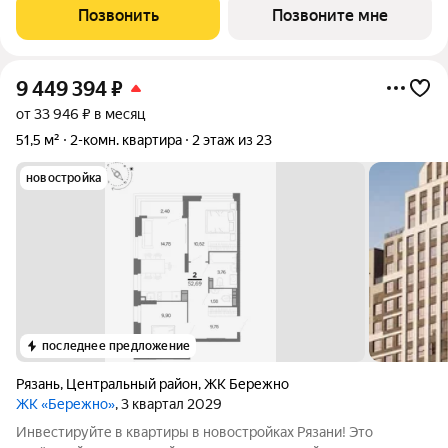
Жилой квартал «Бережно» это проект класса Бизнес,
Позвонить
Позвоните мне
созданный с уважением к городу и
9 449 394
₽
от 33 946 ₽ в месяц
51,5 м²
2-комн. квартира
2 этаж из 23
новостройка
последнее предложение
Рязань
,
Центральный район
,
ЖК Бережно
ЖК «Бережно»
, 3 квартал 2029
Инвестируйте в квартиры в новостройках Рязани! Это