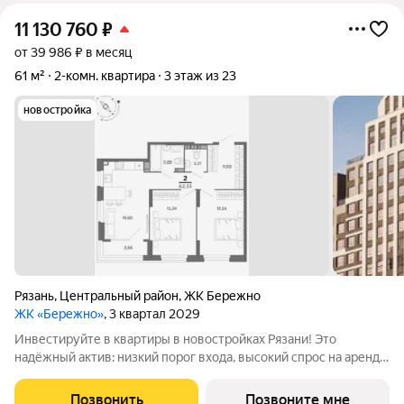
11 130 760
₽
от 39 986 ₽ в месяц
61 м²
2-комн. квартира
3 этаж из 23
новостройка
Рязань
,
Центральный район
,
ЖК Бережно
ЖК «Бережно»
, 3 квартал 2029
Инвестируйте в квартиры в новостройках Рязани! Это
надёжный актив: низкий порог входа, высокий спрос на аренду
и перепродажу, выгодное расположение рядом с Москвой.
Жилой квартал «Бережно» это проект класса Бизнес,
Позвонить
Позвоните мне