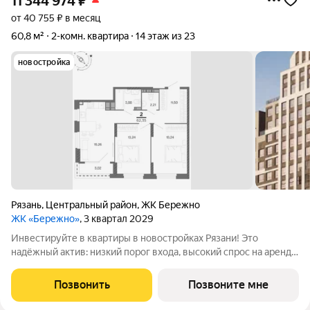
11 344 974
₽
от 40 755 ₽ в месяц
60,8 м²
2-комн. квартира
14 этаж из 23
новостройка
Рязань
,
Центральный район
,
ЖК Бережно
ЖК «Бережно»
, 3 квартал 2029
Инвестируйте в квартиры в новостройках Рязани! Это
надёжный актив: низкий порог входа, высокий спрос на аренду
и перепродажу, выгодное расположение рядом с Москвой.
Жилой квартал «Бережно» это проект класса Бизнес,
Позвонить
Позвоните мне
созданный с уважением к городу и