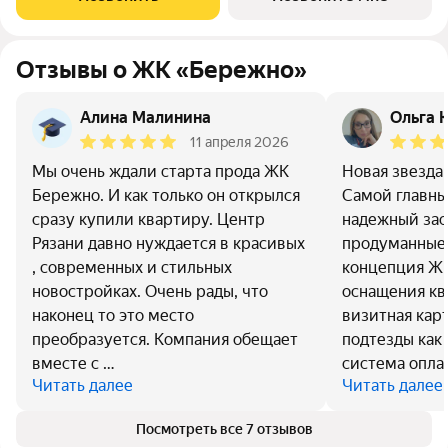
созданный с уважением к городу и
Отзывы о ЖК «Бережно»
Алина Малинина
Ольга 
11 апреля 2026
Мы очень ждали старта прода ЖК
Новая звезда 
Бережно. И как только он открылся
Самой главный
сразу купили квартиру. Центр
надежный за
Рязани давно нуждается в красивых
продуманные 
, современных и стильных
концепция ЖК
новостройках. Очень рады, что
оснащения кв
наконец то это место
визитная кар
преобразуется. Компания обещает
подтезды как 
вместе с …
система опла
Читать далее
Читать далее
Посмотреть все 7 отзывов