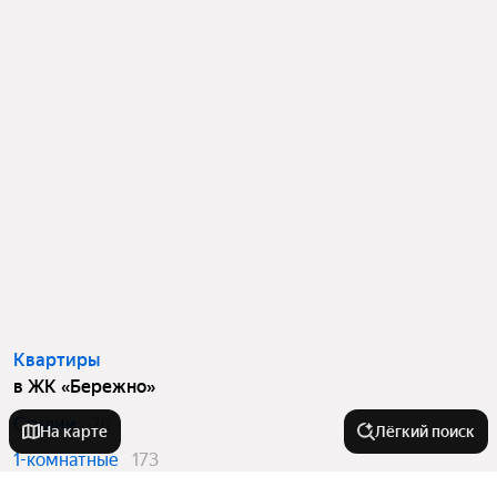
Квартиры
в ЖК «Бережно»
Студии
26
На карте
Лёгкий поиск
1-комнатные
173
2-комнатные
76