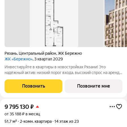
Рязань
,
Центральный район
,
ЖК Бережно
ЖК «Бережно»
, 3 квартал 2029
Инвестируйте в квартиры в новостройках Рязани! Это
надёжный актив: низкий порог входа, высокий спрос на аренду
и перепродажу, выгодное расположение рядом с Москвой.
Жилой квартал «Бережно» это проект класса Бизнес,
Позвонить
Позвоните мне
созданный с уважением к городу и
9 795 130
₽
от 35 188 ₽ в месяц
51,7 м²
2-комн. квартира
14 этаж из 23