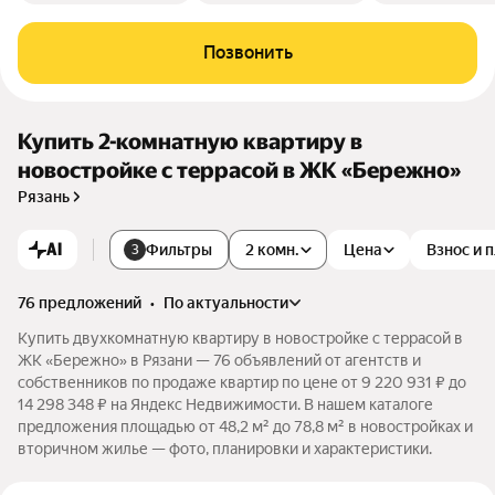
Позвонить
Купить 2-комнатную квартиру в
новостройке с террасой в ЖК «Бережно»
Рязань
AI
Фильтры
2 комн.
Цена
Взнос и 
3
76 предложений
•
по актуальности
Купить двухкомнатную квартиру в новостройке с террасой в
ЖК «Бережно» в Рязани — 76 объявлений от агентств и
собственников по продаже квартир по цене от 9 220 931 ₽ до
14 298 348 ₽ на Яндекс Недвижимости. В нашем каталоге
предложения площадью от 48,2 м² до 78,8 м² в новостройках и
вторичном жилье — фото, планировки и характеристики.