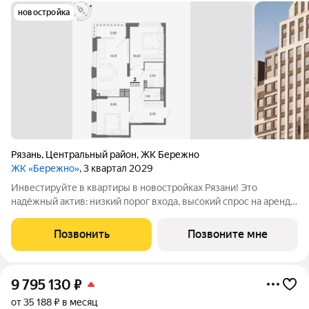
новостройка
Рязань
,
Центральный район
,
ЖК Бережно
ЖК «Бережно»
, 3 квартал 2029
Инвестируйте в квартиры в новостройках Рязани! Это
надёжный актив: низкий порог входа, высокий спрос на аренду
и перепродажу, выгодное расположение рядом с Москвой.
Жилой квартал «Бережно» это проект класса Бизнес,
Позвонить
Позвоните мне
созданный с уважением к городу и
9 795 130
₽
от 35 188 ₽ в месяц