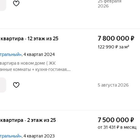
комната наполнена светом и не давит. Своё отопление включаете,
25 февраля
2026
7 800 000
₽
я квартира · 12 этаж из 25
122 990 ₽ за м²
нтральный»
, 4 квартал 2024
вартира в новом доме ( ЖК
нные комнаты + кухня-гостиная.
идеально
сдачи в аренду. Большая кухня-
5 августа 2026
7 500 000
₽
я квартира · 2 этаж из 25
от 31 431 ₽ в месяц
нтральный»
, 4 квартал 2023