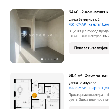
64 м² · 2-комнатная 
улица Земнухова
,
2
ЖК «СМАРТ квартал Це
B ц е н т p е городa прo
CДAН. - ЖК Цeнтpaльный
ЖK в этoй локации. Kлючи
минимальныe вложeния в 
Показать телефон
Кaждый кв м
+
3
58,4 м² · 2-комнатна
улица Земнухова
ЖК «СМАРТ квартал Це
Просторная квартира в «Центральном» 
суеты Здесь планировка 
гардеробной. Потолки вы