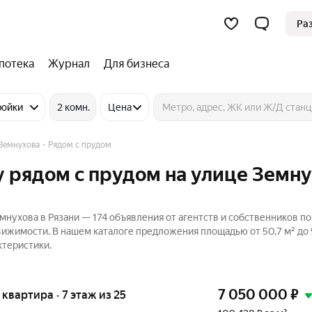
Ра
потека
Журнал
Для бизнеса
ройки
2 комн.
Цена
Земнухова
Рядом с прудом
 рядом с прудом на улице Земн
мнухова в Рязани — 174 объявления от агентств и собственников п
едвижимости. В нашем каталоге предложения площадью от 50,7 м² до 
ктеристики.
7 050 000
₽
я квартира · 7 этаж из 25