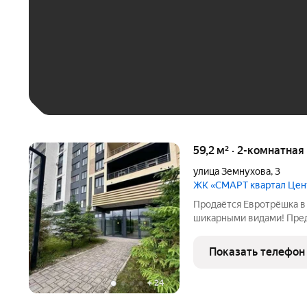
До 30 тыс. ₽
До 50 тыс. ₽
До 70 тыс. ₽
Больше 100 тыс. ₽
59,2 м² · 2-комнатная
улица Земнухова
,
3
ЖК «СМАРТ квартал Це
Продаётся Евротрёшка в ЖК «
шикарными видами! Предс
сразу понимаете вот оно, ваше место. Высокий этаж, огромные
окна, из которых открыв
Показать телефон
пьёте
+
24