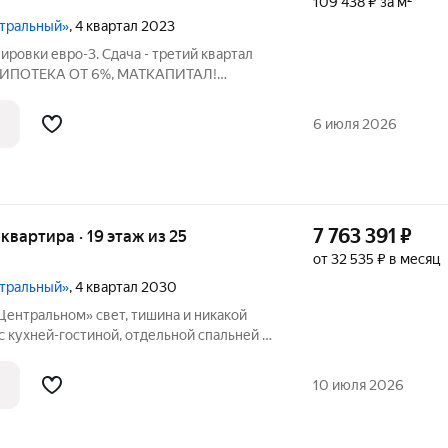
109 438 ₽ за м²
нтральный»
, 4 квартал 2023
ировки евро-3. Сдача - третий квартал
 ИПОТЕКА ОТ 6%, МАТКАПИТАЛ!
НАЧАЛЬНОГО ВЗНОСА! РАССРОЧКИ
РТФИКАТ! РЕМОНТ ОТ ЗАСТРОЙЩИКА!
6 июля 2026
стороны дома, на
7 763 391
₽
я квартира · 19 этаж из 25
от 32 535 ₽ в месяц
нтральный»
, 4 квартал 2030
свет, тишина и никакой
с кухней-гостиной, отдельной спальней и
ше, чем обычно, окна почти во всю стену
комната наполнена светом и не давит. Своё отопление включаете,
10 июля 2026