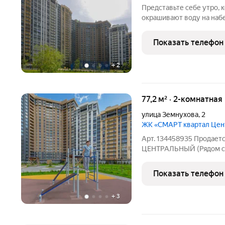
Представьте себе утро, 
окрашивают воду на наб
теплые оттенки. Выход 
виды на спокойные воды 
Показать телефон
прогулок,
+
2
77,2 м² · 2-комнатная
улица Земнухова
,
2
ЖК «СМАРТ квартал Це
Арт. 134458935 Продаетс
ЦЕНТРАЛЬНЫЙ (Рядом 
отопление. Без отделки.
дверь и окна ПВХ не тре
Показать телефон
огромная
+
3