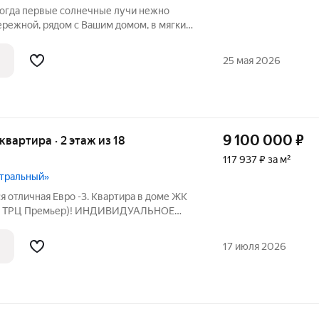
когда первые солнечные лучи нежно
ережной, рядом с Вашим домом, в мягкие
на набережную открывает невероятные
и вечерние огни города. Это место для
25 мая 2026
9 100 000
₽
 квартира · 2 этаж из 18
117 937 ₽ за м²
нтральный»
я отличная Евро -3. Квартира в доме ЖК
с ТРЦ Премьер)! ИНДИВИДУАЛЬНОЕ
 Качественная металлическая входная
буют замены. Отличная планировка:
17 июля 2026