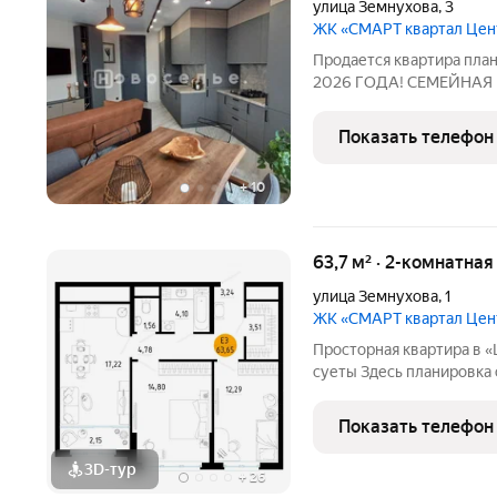
улица Земнухова
,
3
ЖК «СМАРТ квартал Це
Продается квартира план
2026 ГОДА! СЕМЕЙНАЯ
КВАРТИРА БЕЗ ПЕРВО
ПЛАТЕЖА! ВОЕННЫЙ СЕ
Показать телефон
Окна выходят на разные 
+
10
63,7 м² · 2-комнатна
улица Земнухова
,
1
ЖК «СМАРТ квартал Це
Просторная квартира в «Центральном» 
суеты Здесь планировка 
гардеробной. Потолки вы
Показать телефон
3D-тур
+
26