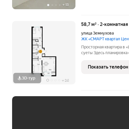
+
13
58,7 м² · 2-комнатна
улица Земнухова
ЖК «СМАРТ квартал Це
Просторная квартира в «Центральном» 
суеты Здесь планировка 
гардеробной. Потолки вы
Показать телефон
3D-тур
+
26
ЕЖЕМЕСЯЧНЫЙ ПЛАТЁ