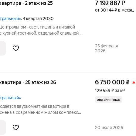
7 192 887
₽
 квартира · 2 этаж из 25
от 30 144 ₽ в месяц
нтральный»
, 4 квартал 2030
свет, тишина и никакой
с кухней-гостиной, отдельной спальней и
ше, чем обычно, окна почти во всю стену
комната наполнена светом и не давит. Своё отопление включаете,
25 февраля
2026
6 750 000
₽
 квартира · 25 этаж из 26
129 559 ₽ за м²
нтральный»
онлайн показ
родаётся двухкомнатная квартира в
ложена в современном жилом комплексе
25 этаже, в районе с развитой
сть к основным транспортным
20 июля 2026
ет