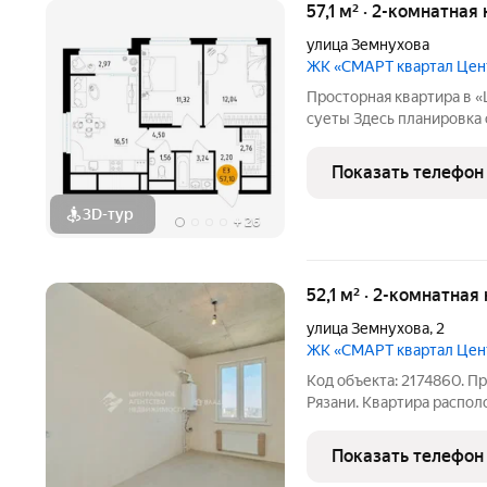
57,1 м² · 2-комнатная
улица Земнухова
ЖК «СМАРТ квартал Це
Просторная квартира в «Центральном» 
суеты Здесь планировка 
гардеробной. Потолки вы
Показать телефон
3D-тур
+
26
52,1 м² · 2-комнатная
улица Земнухова
,
2
ЖК «СМАРТ квартал Це
Код объекта: 2174860. П
Рязани. Квартира распо
2023 года постройки, на 
инфраструктурой. Близо
Показать телефон
магистралям обеспечива