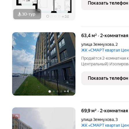
Показать телефон
3D-тур
+
26
63,4 м² · 2-комнатна
улица Земнухова
,
2
ЖК «СМАРТ квартал Це
Продаётся 2-комнатная к
Центральный) Изолирова
Индивидуальное отопление. Комнаты изолированные 
для родителей с детьми или для 
Показать телефон
гостиная -можно
+
4
69,9 м² · 2-комнатна
улица Земнухова
,
3
ЖК «СМАРТ квартал Це