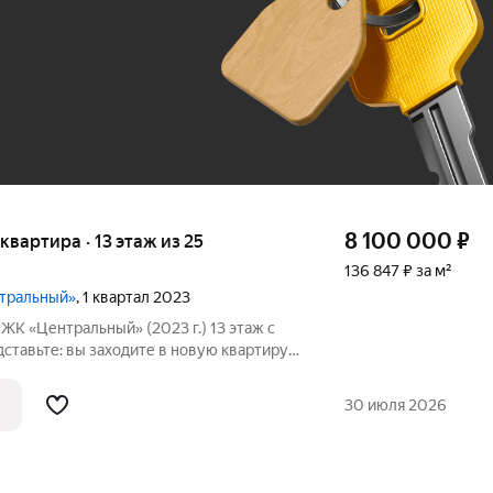
До 100 тыс. ₽
8 100 000
₽
 квартира · 13 этаж из 25
136 847 ₽ за м²
нтральный»
, 1 квартал 2023
Центральный» (2023 г.) 13 этаж с
тавьте: вы заходите в новую квартиру и
ается потрясающий вид на город. Утром
30 июля 2026