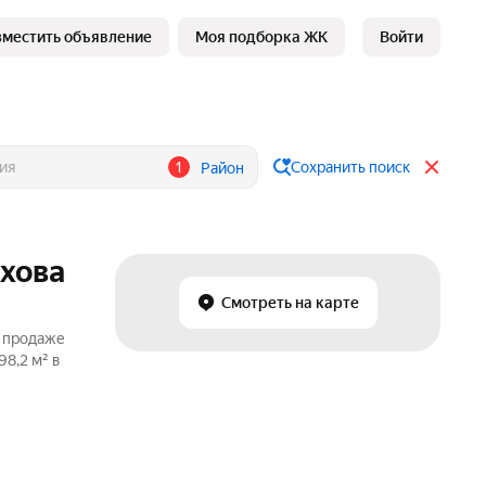
зместить объявление
Моя подборка ЖК
Войти
1
Сохранить поиск
Район
ухова
Смотреть на карте
о продаже
98,2 м² в