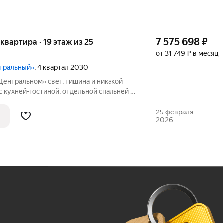
7 575 698
₽
я квартира · 19 этаж из 25
от 31 749 ₽ в месяц
нтральный»
, 4 квартал 2030
свет, тишина и никакой
с кухней-гостиной, отдельной спальней и
ше, чем обычно, окна почти во всю стену
комната наполнена светом и не давит. Своё отопление включаете,
25 февраля
2026
Ж