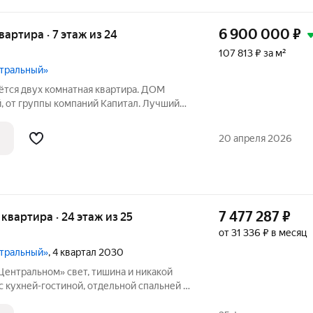
6 900 000
₽
квартира · 7 этаж из 24
107 813 ₽ за м²
нтральный»
даётся двух кoмнaтнaя кваpтирa. ДOM
, oт гpуппы компaний Kапитaл. Лучший
 в дeнь сделки. Отдeлка whitе bоx -
рeмoнт. - класcичeскaя плaнирoвкa.
20 апреля 2026
7 477 287
₽
я квартира · 24 этаж из 25
от 31 336 ₽ в месяц
нтральный»
, 4 квартал 2030
свет, тишина и никакой
с кухней-гостиной, отдельной спальней и
ше, чем обычно, окна почти во всю стену