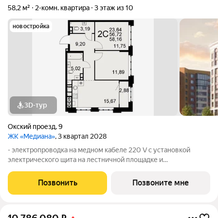
58,2 м²
2-комн. квартира
3 этаж из 10
новостройка
3D-тур
Окский проезд
,
9
ЖК «Медиана»
, 3 квартал 2028
- электропроводка на медном кабеле 220 V с установкой
электрического щита на лестничной площадке и
распределительного щита в квартире; - штукатурка кирпичных
стен, кроме стен лоджий, откосов дверных и оконных
Позвонить
Позвоните мне
проемов, ниш прохождения стояков