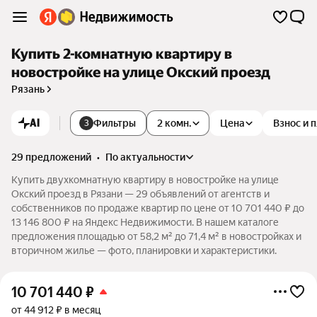
Купить 2-комнатную квартиру в
новостройке на улице Окский проезд
Рязань
AI
Фильтры
2 комн.
Цена
Взнос и 
3
29 предложений
•
по актуальности
Купить двухкомнатную квартиру в новостройке на улице
Окский проезд в Рязани — 29 объявлений от агентств и
собственников по продаже квартир по цене от 10 701 440 ₽ до
13 146 800 ₽ на Яндекс Недвижимости. В нашем каталоге
предложения площадью от 58,2 м² до 71,4 м² в новостройках и
вторичном жилье — фото, планировки и характеристики.
10 701 440
₽
от 44 912 ₽ в месяц