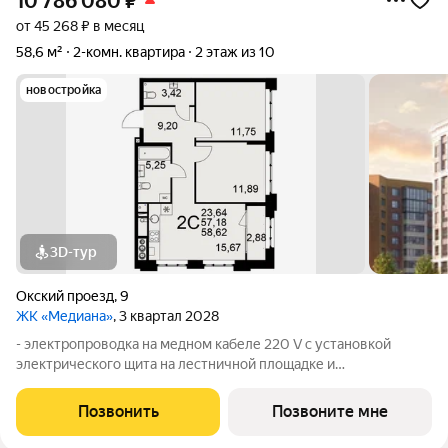
10 786 080
₽
от 45 268 ₽ в месяц
58,6 м²
2-комн. квартира
2 этаж из 10
новостройка
3D-тур
Окский проезд
,
9
ЖК «Медиана»
, 3 квартал 2028
- электропроводка на медном кабеле 220 V с установкой
электрического щита на лестничной площадке и
распределительного щита в квартире; - штукатурка кирпичных
стен, кроме стен лоджий, откосов дверных и оконных
Позвонить
Позвоните мне
проемов, ниш прохождения стояков