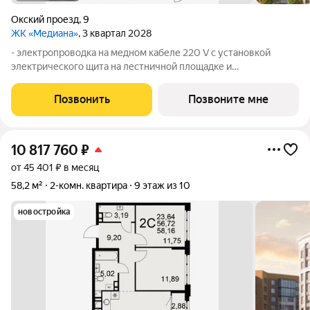
Окский проезд
,
9
ЖК «Медиана»
, 3 квартал 2028
- электропроводка на медном кабеле 220 V с установкой
электрического щита на лестничной площадке и
распределительного щита в квартире; - штукатурка кирпичных
стен, кроме стен лоджий, откосов дверных и оконных
Позвонить
Позвоните мне
проемов, ниш прохождения стояков
10 817 760
₽
от 45 401 ₽ в месяц
58,2 м²
2-комн. квартира
9 этаж из 10
новостройка