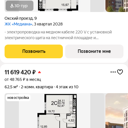
3D-тур
Окский проезд
,
9
ЖК «Медиана»
, 3 квартал 2028
- электропроводка на медном кабеле 220 V с установкой
электрического щита на лестничной площадке и
распределительного щита в квартире; - штукатурка кирпичных
стен, кроме стен лоджий, откосов дверных и оконных
Позвонить
Позвоните мне
проемов, ниш прохождения стояков
11 619 420
₽
от 48 765 ₽ в месяц
62,5 м²
2-комн. квартира
4 этаж из 10
новостройка