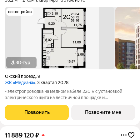
58,2 м²
2-комн. квартира
8 этаж из 10
новостройка
3D-тур
Окский проезд
,
9
ЖК «Медиана»
, 3 квартал 2028
- электропроводка на медном кабеле 220 V с установкой
электрического щита на лестничной площадке и
распределительного щита в квартире; - штукатурка кирпичных
стен, кроме стен лоджий, откосов дверных и оконных
Позвонить
Позвоните мне
проемов, ниш прохождения стояков
11 889 120
₽