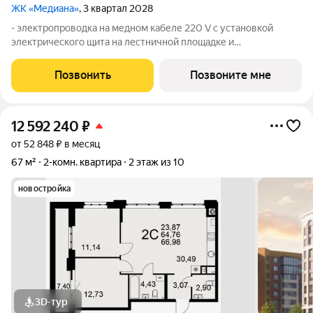
ЖК «Медиана»
, 3 квартал 2028
- электропроводка на медном кабеле 220 V с установкой
электрического щита на лестничной площадке и
распределительного щита в квартире; - штукатурка кирпичных
стен, кроме стен лоджий, откосов дверных и оконных
Позвонить
Позвоните мне
проемов, ниш прохождения стояков
12 592 240
₽
от 52 848 ₽ в месяц
67 м²
2-комн. квартира
2 этаж из 10
новостройка
3D-тур