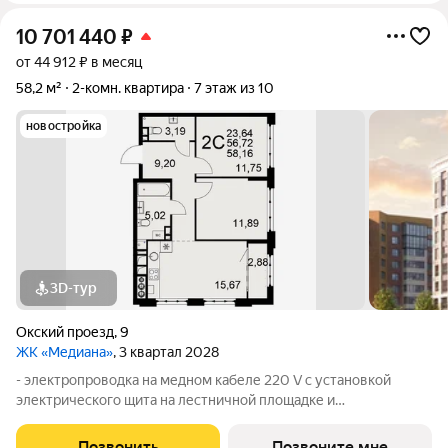
10 701 440
₽
от 44 912 ₽ в месяц
58,2 м²
2-комн. квартира
7 этаж из 10
новостройка
3D-тур
Окский проезд
,
9
ЖК «Медиана»
, 3 квартал 2028
- электропроводка на медном кабеле 220 V с установкой
электрического щита на лестничной площадке и
распределительного щита в квартире; - штукатурка кирпичных
стен, кроме стен лоджий, откосов дверных и оконных
Позвонить
Позвоните мне