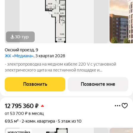
3D-тур
Окский проезд
,
9
ЖК «Медиана»
, 3 квартал 2028
- электропроводка на медном кабеле 220 V с установкой
электрического щита на лестничной площадке и
распределительного щита в квартире; - штукатурка кирпичных
стен, кроме стен лоджий, откосов дверных и оконных
Позвонить
Позвоните мне
проемов, ниш прохождения стояков
12 795 360
₽
от 53 700 ₽ в месяц
69,5 м²
2-комн. квартира
5 этаж из 10
новостройка