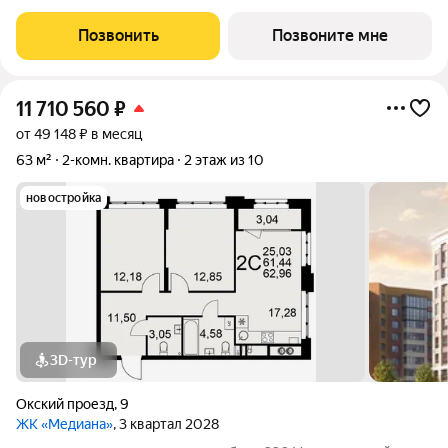
распределительного щита в квартире; - штукатурка кирпичных
стен, кроме стен лоджий, откосов дверных и оконных
Позвонить
Позвоните мне
проемов, ниш прохождения стояков
11 710 560
₽
от 49 148 ₽ в месяц
63 м²
2-комн. квартира
2 этаж из 10
новостройка
3D-тур
Окский проезд
,
9
ЖК «Медиана»
, 3 квартал 2028