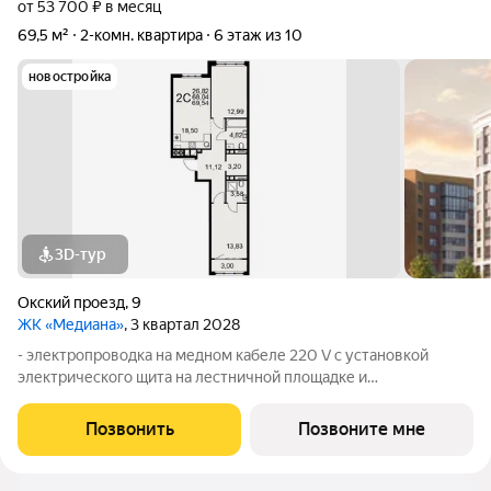
от 53 700 ₽ в месяц
69,5 м²
2-комн. квартира
6 этаж из 10
новостройка
3D-тур
Окский проезд
,
9
ЖК «Медиана»
, 3 квартал 2028
- электропроводка на медном кабеле 220 V с установкой
электрического щита на лестничной площадке и
распределительного щита в квартире; - штукатурка кирпичных
стен, кроме стен лоджий, откосов дверных и оконных
Позвонить
Позвоните мне
проемов, ниш прохождения стояков