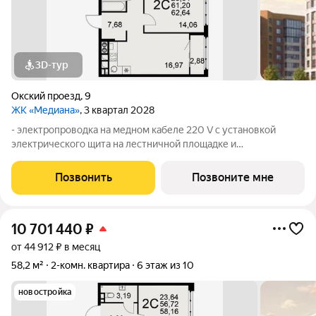
3D-тур
Окский проезд
,
9
ЖК «Медиана»
, 3 квартал 2028
- электропроводка на медном кабеле 220 V с установкой
электрического щита на лестничной площадке и
распределительного щита в квартире; - штукатурка кирпичных
стен, кроме стен лоджий, откосов дверных и оконных
Позвонить
Позвоните мне
проемов, ниш прохождения стояков
10 701 440
₽
от 44 912 ₽ в месяц
58,2 м²
2-комн. квартира
6 этаж из 10
новостройка