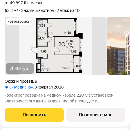
от 49 897 ₽ в месяц
63,2 м²
2-комн. квартира
2 этаж из 10
новостройка
3D-тур
Окский проезд
,
9
ЖК «Медиана»
, 3 квартал 2028
- электропроводка на медном кабеле 220 V с установкой
электрического щита на лестничной площадке и
распределительного щита в квартире; - штукатурка кирпичных
стен, кроме стен лоджий, откосов дверных и оконных
Позвонить
Позвоните мне
проемов, ниш прохождения стояков