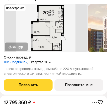
новостройка
3D-тур
Окский проезд
,
9
ЖК «Медиана»
, 3 квартал 2028
- электропроводка на медном кабеле 220 V с установкой
электрического щита на лестничной площадке и
распределительного щита в квартире; - штукатурка кирпичных
стен, кроме стен лоджий, откосов дверных и оконных
Позвонить
Позвоните мне
проемов, ниш прохождения стояков
12 795 360
₽