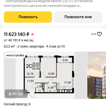
- электропроводка на медном кабеле 220 V с установкой
электрического щита на лестничной площадке и
распределительного щита в квартире; - штукатурка кирпичных
стен, кроме стен лоджий, откосов дверных и оконных
Позвонить
Позвоните мне
проемов, ниш прохождения стояков
11 623 140
₽
от 48 781 ₽ в месяц
62,5 м²
2-комн. квартира
4 этаж из 10
новостройка
3D-тур
Окский проезд
,
9