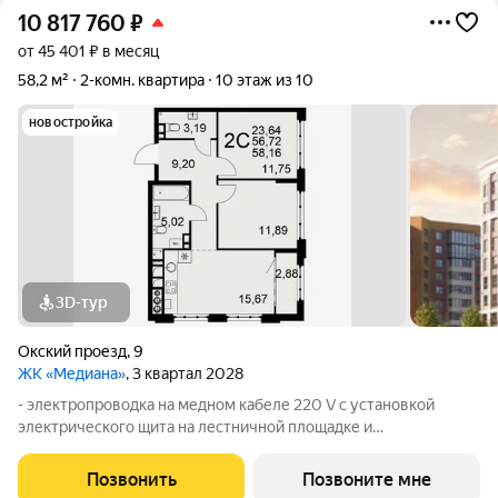
10 817 760
₽
от 45 401 ₽ в месяц
58,2 м²
2-комн. квартира
10 этаж из 10
новостройка
3D-тур
Окский проезд
,
9
ЖК «Медиана»
, 3 квартал 2028
- электропроводка на медном кабеле 220 V с установкой
электрического щита на лестничной площадке и
распределительного щита в квартире; - штукатурка кирпичных
стен, кроме стен лоджий, откосов дверных и оконных
Позвонить
Позвоните мне
проемов, ниш прохождения стояков