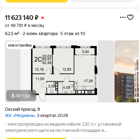
11 623 140
₽
от 48 781 ₽ в месяц
62,5 м²
2-комн. квартира
5 этаж из 10
новостройка
3D-тур
Окский проезд
,
9
ЖК «Медиана»
, 3 квартал 2028
- электропроводка на медном кабеле 220 V с установкой
электрического щита на лестничной площадке и
распределительного щита в квартире; - штукатурка кирпичных