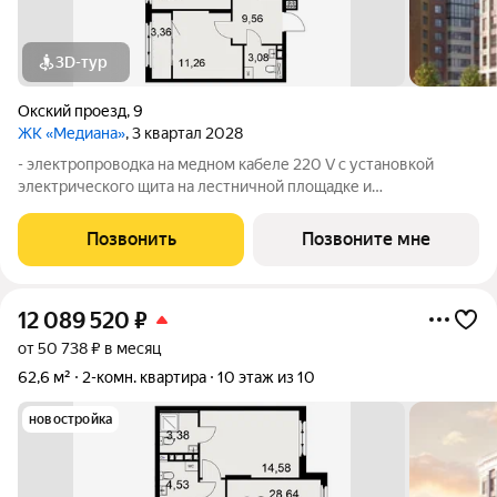
3D-тур
Окский проезд
,
9
ЖК «Медиана»
, 3 квартал 2028
- электропроводка на медном кабеле 220 V с установкой
электрического щита на лестничной площадке и
распределительного щита в квартире; - штукатурка кирпичных
стен, кроме стен лоджий, откосов дверных и оконных
Позвонить
Позвоните мне
проемов, ниш прохождения стояков
12 089 520
₽
от 50 738 ₽ в месяц
62,6 м²
2-комн. квартира
10 этаж из 10
новостройка