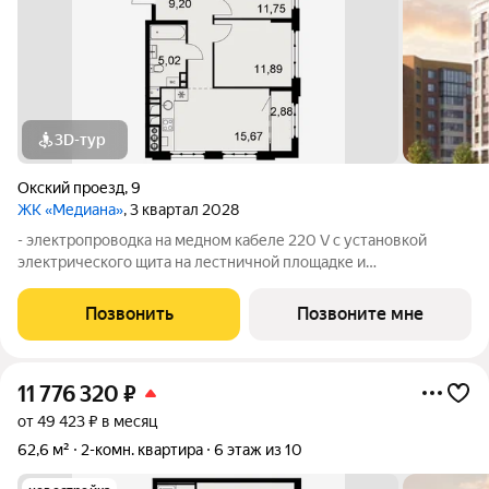
3D-тур
Окский проезд
,
9
ЖК «Медиана»
, 3 квартал 2028
- электропроводка на медном кабеле 220 V с установкой
электрического щита на лестничной площадке и
распределительного щита в квартире; - штукатурка кирпичных
стен, кроме стен лоджий, откосов дверных и оконных
Позвонить
Позвоните мне
проемов, ниш прохождения стояков
11 776 320
₽
от 49 423 ₽ в месяц
62,6 м²
2-комн. квартира
6 этаж из 10