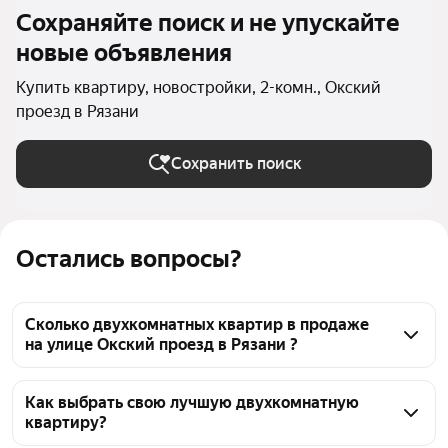
Сохраняйте поиск и не упускайте
новые объявления
Купить квартиру, новостройки, 2-комн., Окский
проезд в Рязани
Сохранить поиск
Остались вопросы?
Сколько двухкомнатных квартир в продаже
на улице Окский проезд в Рязани ?
На Яндекс Недвижимости в продаже на улице 
Окский проезд в Рязани 29 двухкомнатных квартир 
Как выбрать свою лучшую двухкомнатную
квартиру?
29 объявлений от застройщиков