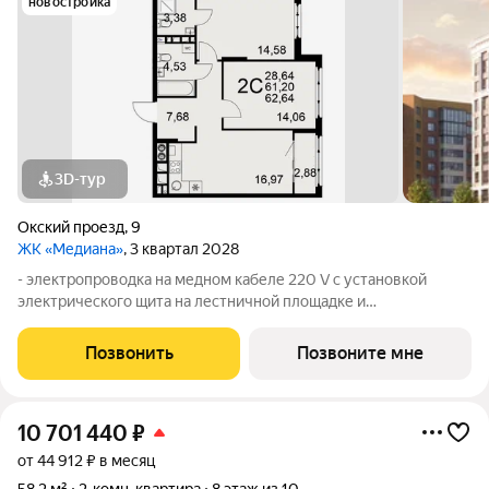
новостройка
3D-тур
Окский проезд
,
9
ЖК «Медиана»
, 3 квартал 2028
- электропроводка на медном кабеле 220 V с установкой
электрического щита на лестничной площадке и
распределительного щита в квартире; - штукатурка кирпичных
стен, кроме стен лоджий, откосов дверных и оконных
Позвонить
Позвоните мне
проемов, ниш прохождения стояков
10 701 440
₽
от 44 912 ₽ в месяц