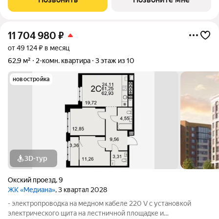
проемов, ниш прохождения стояков
11 704 980
₽
от 49 124 ₽ в месяц
62,9 м²
2-комн. квартира
3 этаж из 10
новостройка
3D-тур
Окский проезд
,
9
ЖК «Медиана»
, 3 квартал 2028
- электропроводка на медном кабеле 220 V с установкой
электрического щита на лестничной площадке и