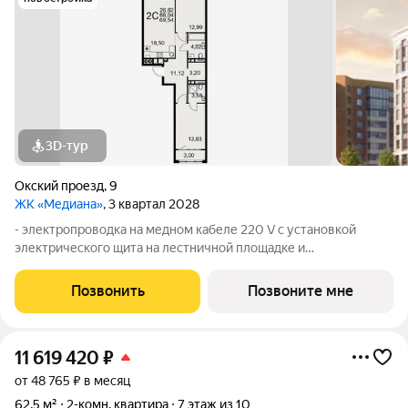
3D-тур
Окский проезд
,
9
ЖК «Медиана»
, 3 квартал 2028
- электропроводка на медном кабеле 220 V с установкой
электрического щита на лестничной площадке и
распределительного щита в квартире; - штукатурка кирпичных
стен, кроме стен лоджий, откосов дверных и оконных
Позвонить
Позвоните мне
проемов, ниш прохождения стояков
11 619 420
₽
от 48 765 ₽ в месяц
62,5 м²
2-комн. квартира
7 этаж из 10