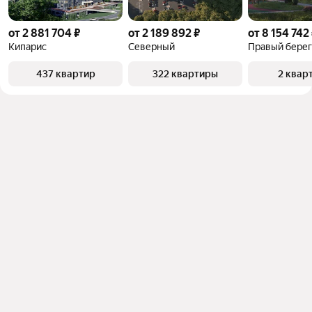
от 2 881 704 ₽
от 2 189 892 ₽
от 8 154 742
Кипарис
Северный
Правый берег
437 квартир
322 квартиры
2 квар