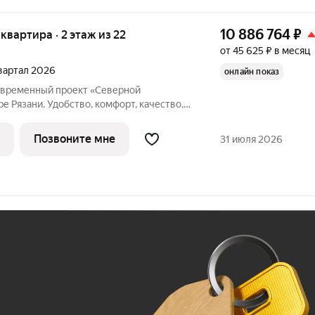
10 886 764
₽
я квартира · 2 этаж из 22
от 45 625 ₽ в месяц
 квартал 2026
онлайн показ
овременный проект «Северной
е Рязани. Удобство, комфорт, качество,
. Всё кипит и движется. Место где ты
Позвоните мне
31 июля 2026
Ж