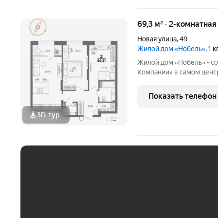
69,3 м² · 2-комнатна
Новая улица
,
49
Жилой дом «Нобель»
, 1
Жилой дом «Нобель» - с
Компании» в самом центр
стиль это всё о нём. Центр место, где всё происходит, и ты
можешь быть всегда и везде
Показать телефон
можешь всё,
3D-тур
+
12
ЕЖЕМЕСЯЧНЫЙ ПЛАТЁ