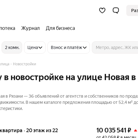
Ра
потека
Журнал
Для бизнеса
2 комн.
Цена
Взнос и платёж
улица
Новостройки
 в новостройке на улице Новая в
ая в Рязани — 36 объявлений от агентств и собственников по прод
едвижимости. В нашем каталоге предложения площадью от 52,4 м² до
ктеристики.
10 035 541
₽
я квартира · 20 этаж из 22
от 42 058 ₽ в месяц