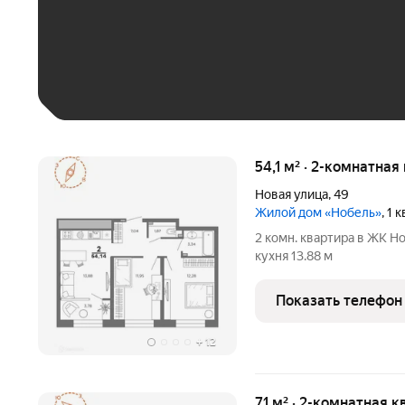
До 30 тыс. ₽
До 50 тыс. ₽
До 70 тыс. ₽
Больше 100 тыс. ₽
54,1 м² · 2-комнатная
Новая улица
,
49
Жилой дом «Нобель»
, 1
2 комн. квартира в ЖК Но
кухня 13.88 м
Показать телефон
+
12
71 м² · 2-комнатная к