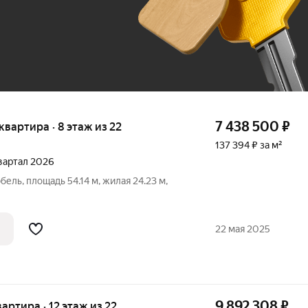
До 100 тыс. ₽
7 438 500
₽
 квартира · 8 этаж из 22
137 394 ₽ за м²
 квартал 2026
бель, площадь 54.14 м, жилая 24.23 м,
22 мая 2025
9 892 308
₽
вартира · 12 этаж из 22