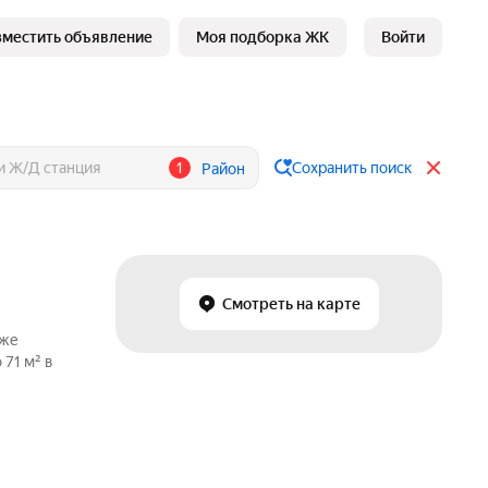
зместить объявление
Моя подборка ЖК
Войти
1
Сохранить поиск
Район
Смотреть на карте
аже
 71 м² в