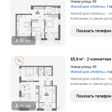
Новая улица
,
49
Жилой дом «Нобель»
, 1
Жилой дом «Нобель» - с
Компании» в самом центр
стиль это всё о нём. Центр место, где всё происходит, и ты
можешь быть всегда и везде
Показать телефон
можешь всё,
3D-тур
+
12
65,9 м² · 2-комнатна
Новая улица
,
49
Жилой дом «Нобель»
, 1
Жилой дом «Нобель» - с
Компании» в самом центр
стиль это всё о нём. Центр место, где всё происходит, и ты
можешь быть всегда и везде
Показать телефон
можешь всё,
3D-тур
+
12