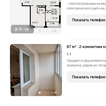
- электропроводка на ме
электрического щита на
распределительного щита
стен кроме экрана ограж
Показать телефон
оконных проемов, ниш 
3D-тур
+
15
67 м² · 2-комнатная 
1
,
1
Продается двухкомнатная
переулок, рядом ул: Тат
косметическим ремонтом
правильной формы, втор
Показать телефон
исполнением, комнать
+
16