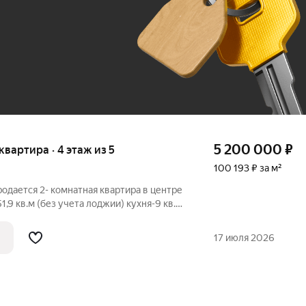
До 100 тыс. ₽
5 200 000
₽
 квартира · 4 этаж из 5
100 193 ₽ за м²
родается 2- комнатная квартира в центре
,9 кв.м (без учета лоджии) кухня-9 кв.м;
 - 12 кв.м; просторный коридор;
жия. В квартире косметический ремонт,
17 июля 2026