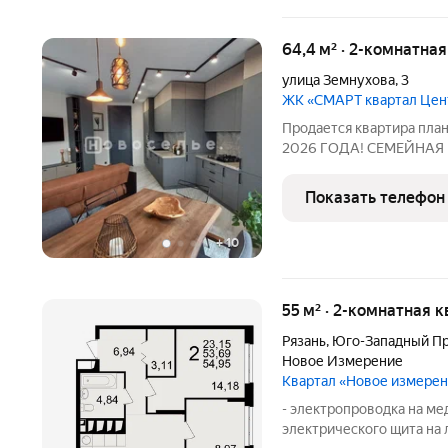
64,4 м² · 2-комнатна
улица Земнухова
,
3
ЖК «СМАРТ квартал Це
Продается квартира план
2026 ГОДА! СЕМЕЙНАЯ
КВАРТИРА БЕЗ ПЕРВО
ПЛАТЕЖА! ВОЕННЫЙ СЕ
Показать телефон
Окна выходят на разные 
+
10
55 м² · 2-комнатная 
Рязань
,
Юго-Западный П
Новое Измерение
Квартал «Новое измере
- электропроводка на ме
электрического щита на