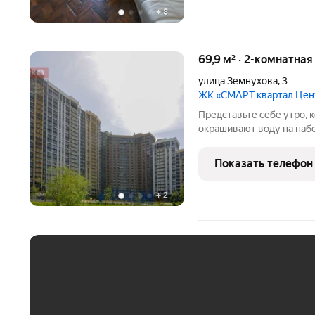
+
8
69,9 м² · 2-комнатна
улица Земнухова
,
3
ЖК «СМАРТ квартал Це
Представьте себе утро, 
окрашивают воду на наб
теплые оттенки. Выход 
виды на спокойные воды 
Показать телефон
прогулок,
+
2
ЕЖЕМЕСЯЧНЫЙ ПЛАТЁ