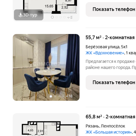
распределительного щита
стен, кроме стен лоджий
Показать телефон
ниш прохождения стояк
3D-тур
+
5
55,7 м² · 2-комнатная
Берёзовая улица
,
5к1
ЖК «Вдохновение»
, 1 кв
Предлагается к продаже 
районе нашего города. Пр
жить без дополнительных
ремонт. В квартире вып
Показать телефон
ремонт,
+
18
65,8 м² · 2-комнатна
Рязань
,
Ленпосёлок
ЖК «Большая история»
, 