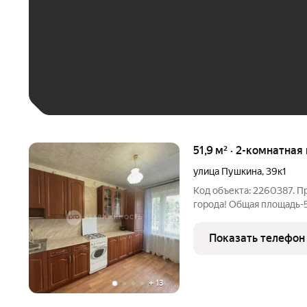
До 30 тыс. ₽
До 50 тыс. ₽
До 70 тыс. ₽
Больше 100 тыс. ₽
51,9 м² · 2-комнатная
улица Пушкина
,
39к1
Код объекта: 2260387. П
города! Общая площадь-51
спальня -16 кв.м; спальня
раздельный санузел; лод
Показать телефон
+
13