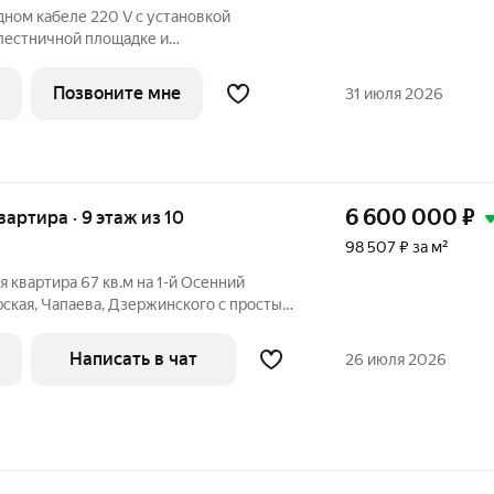
дном кабеле 220 V с установкой
 лестничной площадке и
 в квартире; - штукатурка кирпичных
дений лоджий, откосов дверных и
Позвоните мне
31 июля 2026
прохождения
6 600 000
₽
квартира · 9 этаж из 10
98 507 ₽ за м²
 квартира 67 кв.м на 1-й Осенний
арская, Чапаева, Дзержинского с простым
 Комнаты на разные стороны, одна
ая с фигурным сферическим
Написать в чат
26 июля 2026