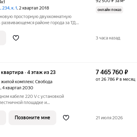
92 500 ₽ за м²
4к1
234, к. 1
, 2 квартал 2018
онлайн показ
 новую просторную двухкомнатную
 в развивающемся районе города за ТД
ВЕЛИКОЛЕПНАЯ ПЛАНИРОВКА ! квартиры
ужным утеплением! Возможна покупка в
3 часа назад
7 465 760
₽
я квартира · 4 этаж из 23
от 26 786 ₽ в месяц
,
жилой комплекс Свобода
»
, 4 квартал 2030
дном кабеле 220 V с установкой
 лестничной площадке и
 в квартире; - штукатурка кирпичных
, откосов дверных и оконных проемов,
Позвоните мне
21 июля 2026
ов