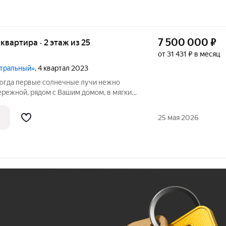
7 500 000
₽
я квартира · 2 этаж из 25
от 31 431 ₽ в месяц
нтральный»
, 4 квартал 2023
когда первые солнечные лучи нежно
ережной, рядом с Вашим домом, в мягкие
на набережную открывает невероятные
и вечерние огни города. Это место для
25 мая 2026
Ж