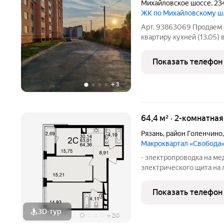
Михайловское шоссе
,
23
ЖК по Михайловскому ш., 
Арт. 93863069 Продаем
квартиру кухней (13,05)
"Барс" ! ДОМ СДАН!!! 
в кирпичном доме с нар
Показать телефон
ипотеку, в том числе
+
3
64,4 м² · 2-комнатна
Рязань
,
район Голенчино
Макроквартал «Свобода
- электропроводка на ме
электрического щита на
распределительного щита
стен, кроме стен лоджий
Показать телефон
ниш прохождения стояк
3D-тур
+
20