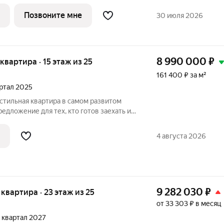
 в квартире; - штукатурка кирпичных
, откосов дверных и оконных проемов,
Позвоните мне
30 июля 2026
ов
8 990 000
₽
 квартира · 15 этаж из 25
161 400 ₽ за м²
артал 2025
стильная квартира в самом развитом
едложение для тех, кто готов заехать и
 вложений, не тратя силы и время на
олнен новый современный дизайнерский
4 августа 2026
9 282 030
₽
я квартира · 23 этаж из 25
от 33 303 ₽ в месяц
4 квартал 2027