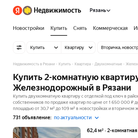
Рязань
Новостройки
Купить
Снять
Коммерческая
И
Купить
Квартиру
Вторичка, новост
Недвижимость в Рязани
Купить
Квартира
Двухкомнатные
Желез
Купить 2-комнатную квартиру
Железнодорожный в Рязани
Купить двухкомнатную квартиру с отделкой под ключ в райо
собственников по продаже квартир по цене от 1 650 000 ₽ 
площадью от 30,7 м² до 109 м² в новостройках и вторичном 
731 объявление:
по актуальности
62,4 м² · 2-комнатная