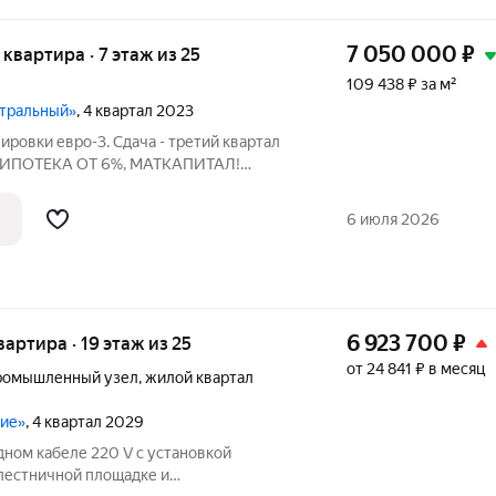
7 050 000
₽
я квартира · 7 этаж из 25
109 438 ₽ за м²
нтральный»
, 4 квартал 2023
ировки евро-3. Сдача - третий квартал
 ИПОТЕКА ОТ 6%, МАТКАПИТАЛ!
НАЧАЛЬНОГО ВЗНОСА! РАССРОЧКИ
РТФИКАТ! РЕМОНТ ОТ ЗАСТРОЙЩИКА!
6 июля 2026
стороны дома, на
6 923 700
₽
квартира · 19 этаж из 25
от 24 841 ₽ в месяц
ромышленный узел
,
жилой квартал
ние»
, 4 квартал 2029
дном кабеле 220 V с установкой
 лестничной площадке и