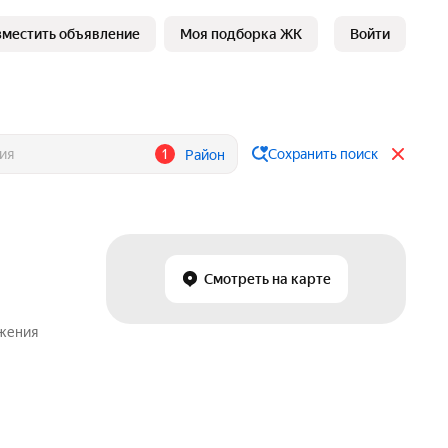
зместить объявление
Моя подборка ЖК
Войти
1
Сохранить поиск
Район
Смотреть на карте
ожения