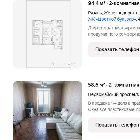
94,4 м² · 2-комнатна
Рязань
,
Железнодорожны
ЖК «Цветной бульвар»
,
Двухкомнатная квартира пло
продуманного комфорта: 
принять как семейную жи
человека. Общая идея п
Показать телефон
позволяют чётко раздел
+
12
58,6 м² · 2-комнатная
Первомайский проспект
,
В продаже 1/4 доля в пра
Окна все пластиковые, п
раздельный. На кухне хо
спальные места, шкафы.
Показать телефон
1121504