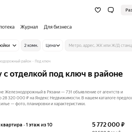
Ра
потека
Журнал
Для бизнеса
ройки
2 комн.
Цена
нодорожный район
Под ключ
 с отделкой под ключ в районе
не Железнодорожный в Рязани — 731 объявление от агентств и
до 28 320 000 ₽ на Яндекс Недвижимости. В нашем каталоге предл
жилье — фото, планировки и характеристики.
5 772 000
₽
 квартира · 1 этаж из 10