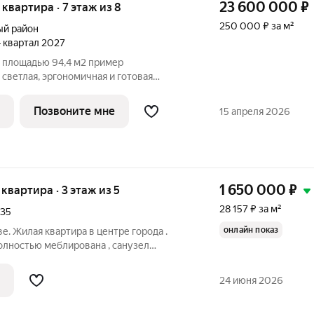
23 600 000
₽
я квартира · 7 этаж из 8
250 000 ₽ за м²
й район
 4 квартал 2027
щадью 94,4 м2 пример
светлая, эргономичная и готовая
знь, так и рабочие ритмы современного
ространства Пропорции квартиры
Позвоните мне
15 апреля 2026
ить
1 650 000
₽
 квартира · 3 этаж из 5
28 157 ₽ за м²
35
онлайн показ
ве. Жилая квартира в центре города .
олностью меблирована , санузел
лодильник СВЧ печь. В комнатах
 Сообщите специалисту номер объекта!
24 июня 2026