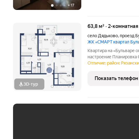
+
17
63,8 м² · 2-комнатна
село Дядьково
,
проезд Б
ЖК «СМАРТ квартал Бул
Квартира на «Бульваре оптимистов» с видом
настроение Планировка СМАРТ 2.0 просторн
спальня, гардероб. Потол
Отличие: район: Рязански
квартире светло, свобод
Показать телефон
3D-тур
+
17
ЕЖЕМЕСЯЧНЫЙ ПЛАТЁ