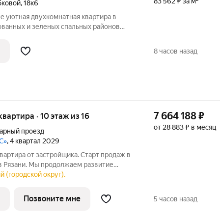
83 562 ₽ за м²
бковой
,
18к6
е уютная двухкомнатная квартира в
ованных и зеленых спальных районов
риант для тех, кто ценит тишину,
тен и развитую инфраструктуру в
8 часов назад
7 664 188
₽
 квартира · 10 этаж из 16
от 28 883 ₽ в месяц
варный проезд
С»
, 4 квартал 2029
вартира от застройщика. Старт продаж в
 Рязани. Мы продолжаем развитие
полняем её ВЕСЬМА НЕСКРОМНЫМИ
й (городской округ).
Позвоните мне
5 часов назад