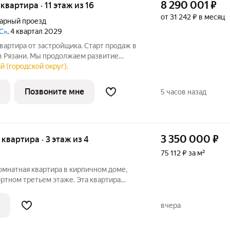
8 290 001
₽
 квартира · 11 этаж из 16
от 31 242 ₽ в месяц
варный проезд
С»
, 4 квартал 2029
вартира от застройщика. Старт продаж в
 Рязани. Мы продолжаем развитие
полняем её ВЕСЬМА НЕСКРОМНЫМИ
й (городской округ).
Позвоните мне
5 часов назад
3 350 000
₽
я квартира · 3 этаж из 4
75 112 ₽ за м²
омнатная квартира в кирпичном доме,
ртном третьем этаже. Эта квартира
м для семьи или молодых специалистов,
идеальное пространство. Внутри
вчера