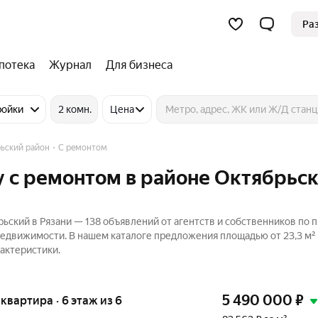
Ра
потека
Журнал
Для бизнеса
ройки
2 комн.
Цена
ьский район
С ремонтом
 с ремонтом в районе Октябрьск
ьский в Рязани — 138 объявлений от агентств и собственников по 
Недвижимости. В нашем каталоге предложения площадью от 23,3 м² 
актеристики.
5 490 000
₽
я квартира · 6 этаж из 6