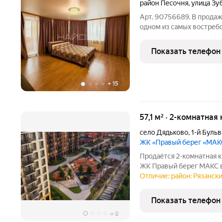
район Песочня
,
улица Зу
Арт. 90756689. В продаж
одном из самых востреб
Рязани. Это идеальный ва
надежность кирпичных с
Показать телефон
шаговой доступности.
+
15
57,1 м² · 2-комнатная
село Дядьково
,
1-й Буль
ЖК «Правый берег «МАК
Продаётся 2-комнатная к
ЖК Правый берег МАКС в
топовой локации и на
Отличие: район: Рязански
функциями. Для вас: Большой выбор планировочных решений под
любой сценарий жизни.
Показать телефон
+
8