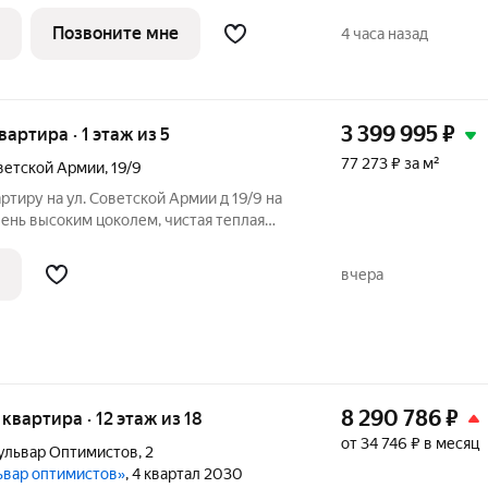
рокоформатные окна
нишному
Позвоните мне
4 часа назад
3 399 995
₽
вартира · 1 этаж из 5
77 273 ₽ за м²
ветской Армии
,
19/9
тиру на ул. Советской Армии д 19/9 на
очень высоким цоколем, чистая теплая
аздельным санузлом, комнаты
оны ( распашонка), с частичной
вчера
8 290 786
₽
я квартира · 12 этаж из 18
от 34 746 ₽ в месяц
ульвар Оптимистов
,
2
ьвар оптимистов»
, 4 квартал 2030