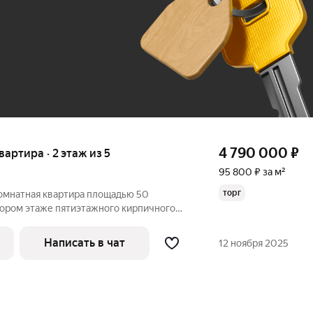
До 100 тыс. ₽
4 790 000
₽
квартира · 2 этаж из 5
95 800 ₽ за м²
торг
омнатная квартира площадью 50
тором этаже пятиэтажного кирпичного
районе Песочня, по адресу город Рязань,
Жилая площадь составляет 30.5
Написать в чат
12 ноября 2025