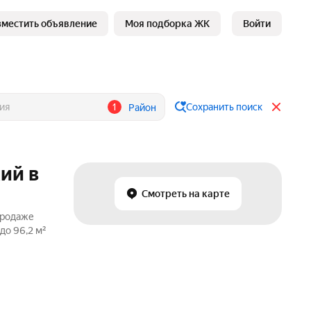
зместить объявление
Моя подборка ЖК
Войти
1
Сохранить поиск
Район
ий в
Смотреть на карте
продаже
до 96,2 м²