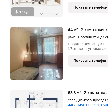
комплексной застройки территории. Ши
Квартира, готовая к фи
Показать телефон
3D-тур
+
8
44 м² · 2-комнатная к
район Песочня
,
улица Со
Продаю 2-комнатную квар
1/5 этаже не угловая, с 
уютная. 44/30/6 м2, с р
расположены на две стор
Показать телефон
мебелью! Вся развитая
+
9
63,8 м² · 2-комнатна
село Дядьково
,
проезд Б
ЖК «СМАРТ квартал Бул