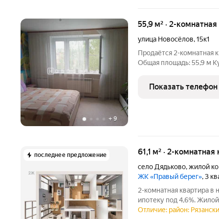
55,9 м² · 2-комнатная
улица Новосёлов
,
15к1
Продаётся 2-комнатная квартира 55,9 м, 3 э
Общая площадь: 55,9 м Кух
угловая, утеплённый фас
детскую площадку Ремон
Показать телефон
возможен
+
9
61,1 м² · 2-комнатная
последнее предложение
село Дядьково
,
жилой ко
ЖК «Правый берег»
, 3 к
2-комнатная квартира в
ипотеку под 4,6%. Жилой
расположенный по улице
Отличие: район: Рязански