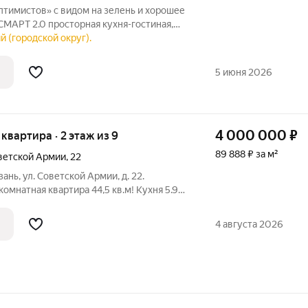
 на зелень и хорошее
ая кухня-гостиная,
ки выше, чем обычно, окна почти в пол в
й (городской округ).
но и дышится легко. Индивидуальное
5 июня 2026
4 000 000
₽
я квартира · 2 этаж из 9
89 888 ₽ за м²
ветской Армии
,
22
ань, ул. Советской Армии, д. 22.
омнатная квартира 44,5 кв.м! Кухня 5.9
2 кв.м. Раздельный санузел. Встроенный
ебель и техника в наличии, останется по
4 августа 2026