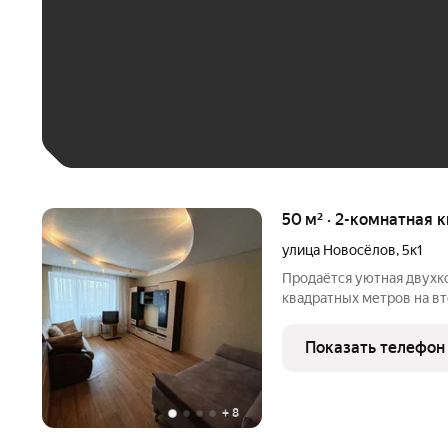
До 30 тыс. ₽
До 50 тыс. ₽
До 70 тыс. ₽
Больше 100 тыс. ₽
50 м² · 2-комнатная 
улица Новосёлов
,
5к1
Продаётся уютная двухк
квадратных метров на в
дома, расположенного в 
улица Новосёлов, 5 к1. 
Показать телефон
квадратных метров (
+
8