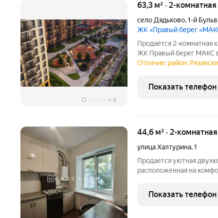
63,3 м² · 2-комнатная
село Дядьково
,
1-й Буль
ЖК «Правый берег «МАК
Продаётся 2-комнатная к
ЖК Правый берег МАКС в
топовой локации и на
Отличие: район: Рязански
функциями. Для вас: Большой выбор планировочных решений под
любой сценарий жизни.
Показать телефон
+
8
44,6 м² · 2-комнатна
улица Халтурина
,
1
Продается уютная двухк
расположенная на комфо
станет отличным выборо
желающих создать свое 
Показать телефон
квартиры вы найдете