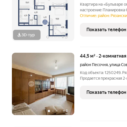
Квартира на «Бульваре оптимистов» с видом
настроение Планировка СМАРТ 2.0 просторн
спальня, гардероб. Потол
Отличие: район: Рязански
квартире светло, свобод
Показать телефон
3D-тур
+
17
44,5 м² · 2-комнатна
район Песочня
,
улица Со
Код объекта: 1250249. Ряз
Продается прекрасная 2-к
кв.м. Комнаты 18.1 и 10.
шкаф. Вся необходимая м
Показать телефон
+
8