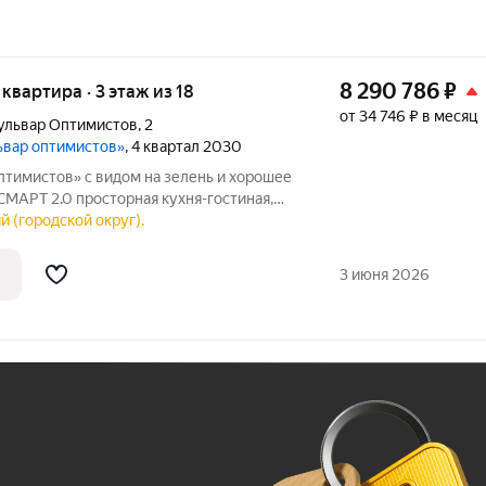
8 290 786
₽
я квартира · 3 этаж из 18
от 34 746 ₽ в месяц
ульвар Оптимистов
,
2
ьвар оптимистов»
, 4 квартал 2030
 на зелень и хорошее
ая кухня-гостиная,
ки выше, чем обычно, окна почти в пол в
й (городской округ).
но и дышится легко. Индивидуальное
3 июня 2026
Ж