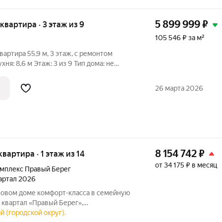
5 899 999
₽
 квартира · 3 этаж из 9
105 546 ₽ за м²
таж, с ремонтом
ня: 8,6 м Этаж: 3 из 9 Тип дома: не
ад Окна: ПВХ, с видом на школу и
т: сделан, изолированные комнаты Торг:
26 марта 2026
8 154 742
₽
 квартира · 1 этаж из 14
от 34 175 ₽ в месяц
мплекс Правый Берег
вартал 2026
 новом доме комфорт-класса в семейную
 квартал «Правый Берег»,
 Большая, это пример настоящей
й (городской округ).