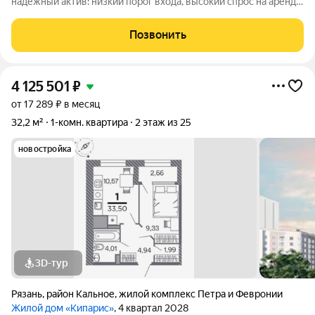
надёжный актив: низкий порог входа, высокий спрос на аренду
и перепродажу, выгодное расположение рядом с Москвой.
«Кипарис» дом про умный комфорт. Здесь всё продумано,
Позвонить
чтобы жизнь была удобной,
4 125 501
₽
от 17 289 ₽ в месяц
32,2 м²
1-комн. квартира
2 этаж из 25
новостройка
3D-тур
Рязань
,
район Кальное
,
жилой комплекс Петра и Февронии
Жилой дом «Кипарис»
, 4 квартал 2028