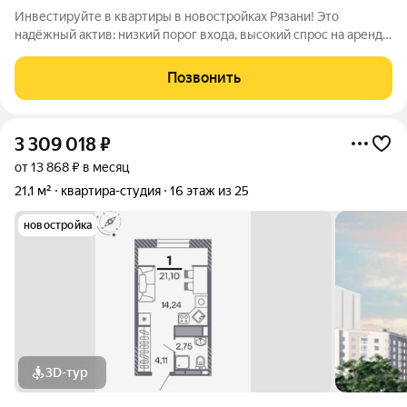
Инвестируйте в квартиры в новостройках Рязани! Это
надёжный актив: низкий порог входа, высокий спрос на аренду
и перепродажу, выгодное расположение рядом с Москвой.
«Кипарис» дом про умный комфорт. Здесь всё продумано,
Позвонить
чтобы жизнь была удобной,
3 309 018
₽
от 13 868 ₽ в месяц
21,1 м²
квартира-студия
16 этаж из 25
новостройка
3D-тур