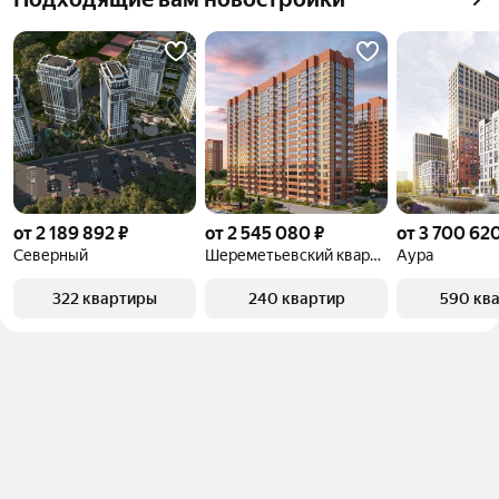
квадратного метра или площади
от 2 189 892 ₽
от 2 545 080 ₽
от 3 700 620
Северный
Шереметьевский квартал
Аура
322 квартиры
240 квартир
590 кв