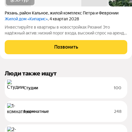
3D-тур
Рязань
,
район Кальное
,
жилой комплекс Петра и Февронии
Жилой дом «Кипарис»
, 4 квартал 2028
Инвестируйте в квартиры в новостройках Рязани! Это
надёжный актив: низкий порог входа, высокий спрос на аренду
и перепродажу, выгодное расположение рядом с Москвой.
«Кипарис» дом про умный комфорт. Здесь всё продумано,
Позвонить
чтобы жизнь была удобной,
Люди также ищут
Студии
100
1-комнатные
248