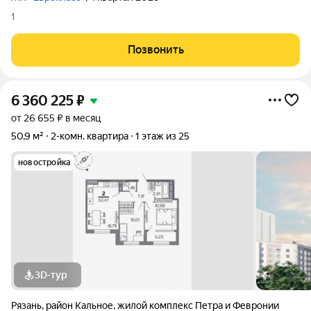
1
Позвонить
6 360 225
₽
от 26 655 ₽ в месяц
50,9 м²
2-комн. квартира
1 этаж из 25
новостройка
3D-тур
Рязань
,
район Кальное
,
жилой комплекс Петра и Февронии