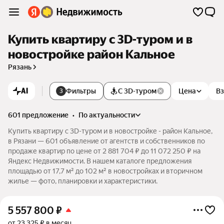
Купить квартиру c 3D-туром и в
новостройке район Кальное
Рязань
AI
Фильтры
С 3D-туром
Цена
Вз
3
601 предложение
•
по актуальности
Купить квартиру c 3D-туром и в новостройке - район Кальное,
в Рязани — 601 объявление от агентств и собственников по
продаже квартир по цене от 2 881 704 ₽ до 11 072 250 ₽ на
Яндекс Недвижимости. В нашем каталоге предложения
площадью от 17,7 м² до 102 м² в новостройках и вторичном
жилье — фото, планировки и характеристики.
5 557 800
₽
от 23 325 ₽ в месяц