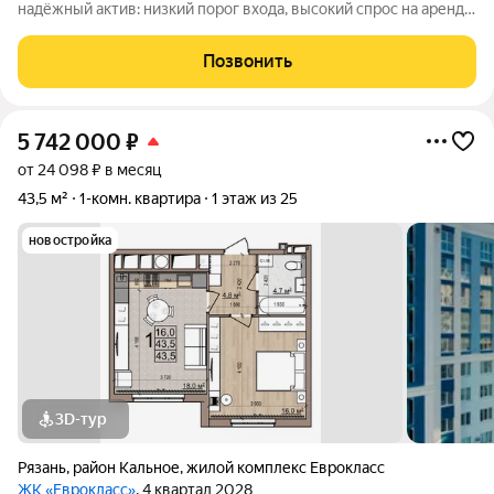
надёжный актив: низкий порог входа, высокий спрос на аренду
и перепродажу, выгодное расположение рядом с Москвой.
«Кипарис» дом про умный комфорт. Здесь всё продумано,
Позвонить
чтобы жизнь была удобной,
5 742 000
₽
от 24 098 ₽ в месяц
43,5 м²
1-комн. квартира
1 этаж из 25
новостройка
3D-тур
Рязань
,
район Кальное
,
жилой комплекс Еврокласс
ЖК «Еврокласс»
, 4 квартал 2028