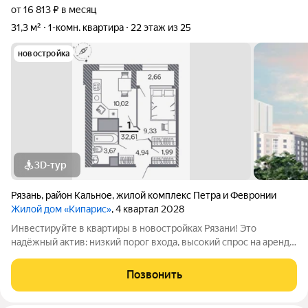
от 16 813 ₽ в месяц
31,3 м²
1-комн. квартира
22 этаж из 25
новостройка
3D-тур
Рязань
,
район Кальное
,
жилой комплекс Петра и Февронии
Жилой дом «Кипарис»
, 4 квартал 2028
Инвестируйте в квартиры в новостройках Рязани! Это
надёжный актив: низкий порог входа, высокий спрос на аренду
и перепродажу, выгодное расположение рядом с Москвой.
«Кипарис» дом про умный комфорт. Здесь всё продумано,
Позвонить
чтобы жизнь была удобной,