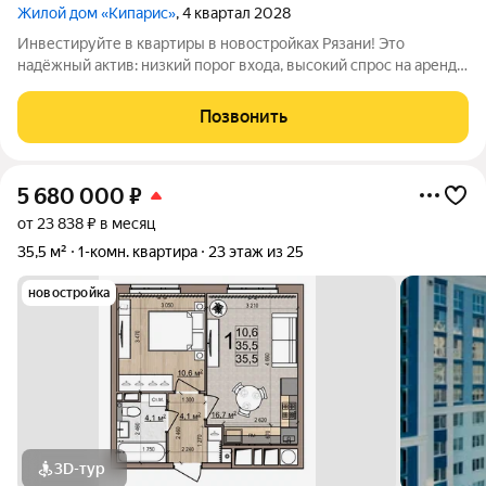
Жилой дом «Кипарис»
, 4 квартал 2028
Инвестируйте в квартиры в новостройках Рязани! Это
надёжный актив: низкий порог входа, высокий спрос на аренду
и перепродажу, выгодное расположение рядом с Москвой.
«Кипарис» дом про умный комфорт. Здесь всё продумано,
Позвонить
чтобы жизнь была удобной,
5 680 000
₽
от 23 838 ₽ в месяц
35,5 м²
1-комн. квартира
23 этаж из 25
новостройка
3D-тур