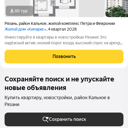
3D-тур
Рязань
,
район Кальное
,
жилой комплекс Петра и Февронии
Жилой дом «Кипарис»
, 4 квартал 2028
Инвестируйте в квартиры в новостройках Рязани! Это
надёжный актив: низкий порог входа, высокий спрос на аренду
и перепродажу, выгодное расположение рядом с Москвой.
«Кипарис» дом про умный комфорт. Здесь всё продумано,
Позвонить
чтобы жизнь была удобной,
Сохраняйте поиск и не упускайте
новые объявления
Купить квартиру, новостройки, район Кальное в
Рязани
Сохранить поиск