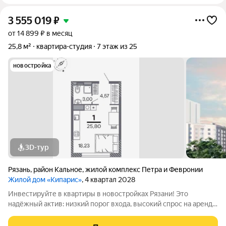
3 555 019
₽
от 14 899 ₽ в месяц
25,8 м²
квартира-студия
7 этаж из 25
новостройка
3D-тур
Рязань
,
район Кальное
,
жилой комплекс Петра и Февронии
Жилой дом «Кипарис»
, 4 квартал 2028
Инвестируйте в квартиры в новостройках Рязани! Это
надёжный актив: низкий порог входа, высокий спрос на аренду
и перепродажу, выгодное расположение рядом с Москвой.
«Кипарис» дом про умный комфорт. Здесь всё продумано,