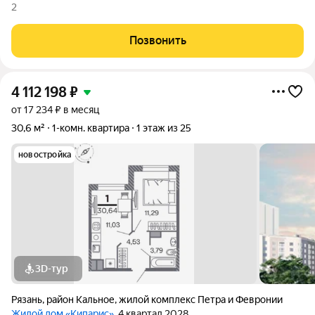
2
Позвонить
4 112 198
₽
от 17 234 ₽ в месяц
30,6 м²
1-комн. квартира
1 этаж из 25
новостройка
3D-тур
Рязань
,
район Кальное
,
жилой комплекс Петра и Февронии
Жилой дом «Кипарис»
, 4 квартал 2028