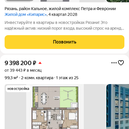
Рязань
,
район Кальное
,
жилой комплекс Петра и Февронии
Жилой дом «Кипарис»
, 4 квартал 2028
Инвестируйте в квартиры в новостройках Рязани! Это
надёжный актив: низкий порог входа, высокий спрос на аренду
и перепродажу, выгодное расположение рядом с Москвой.
«Кипарис» дом про умный комфорт. Здесь всё продумано,
Позвонить
чтобы жизнь была удобной,
9 398 200
₽
от 39 443 ₽ в месяц
99,3 м²
2-комн. квартира
1 этаж из 25
новостройка