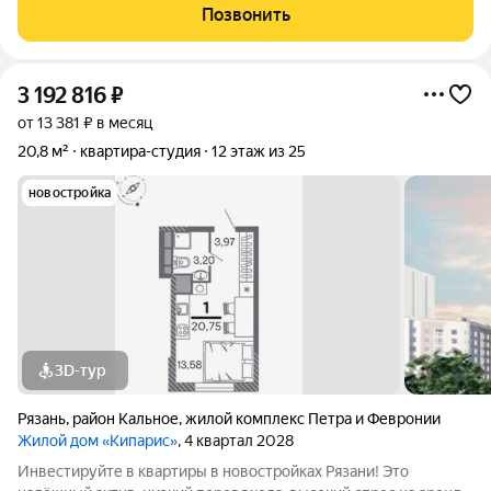
«Кипарис» дом про умный комфорт. Здесь всё продумано,
Позвонить
чтобы жизнь была удобной,
3 192 816
₽
от 13 381 ₽ в месяц
20,8 м²
квартира-студия
12 этаж из 25
новостройка
3D-тур
Рязань
,
район Кальное
,
жилой комплекс Петра и Февронии
Жилой дом «Кипарис»
, 4 квартал 2028
Инвестируйте в квартиры в новостройках Рязани! Это