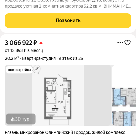
Код объекта: 2213633. Рязань, ул. Зубковой, д. 16, корпус 1. В
продаже уютная 2-комнатная квартира 52,2 кв.м! ВНИМАНИЕ!
Указана честная площадь квартиры (как в документах). По
факту ещё + балкон 3 кв.м, ИТОГО БОЛЕЕ 55 кв.м! НАЙДИТЕ
Позвонить
ПЛАНИРОВКУ СРЕДИ
3 066 922
₽
от 12 853 ₽ в месяц
20,2 м²
квартира-студия
9 этаж из 25
новостройка
3D-тур
Рязань
,
микрорайон Олимпийский Городок
,
жилой комплекс