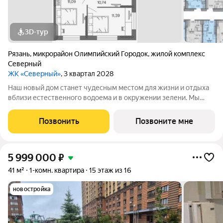
3D-тур
Рязань
,
микрорайон Олимпийский Городок
,
жилой комплекс
Северный
ЖК «Северный»
, 3 квартал 2028
Наш новый дом станет чудесным местом для жизни и отдыха
вблизи естественного водоема и в окружении зелени. Мы
предлагаем разнообразие планировочных решений от
небольших студий, в которых можно начать свою
Позвонить
Позвоните мне
студенческую самостоятельную жизнь до
5 999 000
₽
41 м²
1-комн. квартира
15 этаж из 16
новостройка