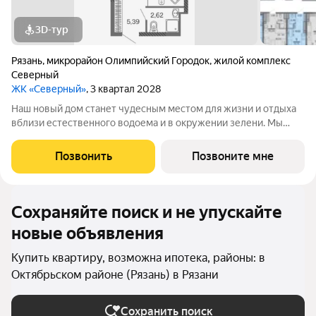
3D-тур
Рязань
,
микрорайон Олимпийский Городок
,
жилой комплекс
Северный
ЖК «Северный»
, 3 квартал 2028
Наш новый дом станет чудесным местом для жизни и отдыха
вблизи естественного водоема и в окружении зелени. Мы
предлагаем разнообразие планировочных решений от
небольших студий, в которых можно начать свою
Позвонить
Позвоните мне
студенческую самостоятельную жизнь до
Сохраняйте поиск и не упускайте
новые объявления
Купить квартиру, возможна ипотека, районы: в
Октябрьском районе (Рязань) в Рязани
Сохранить поиск