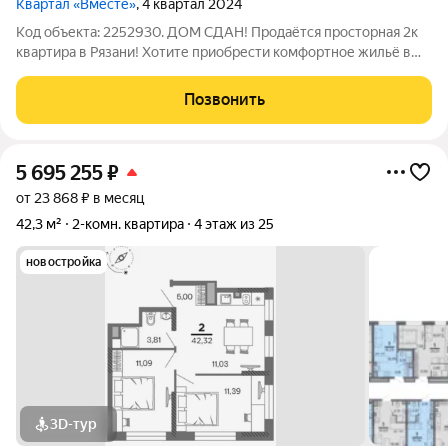
Квартал «Вместе»
, 4 квартал 2024
Код объекта: 2252930. ДОМ СДАН! Продаётся просторная 2к
квартира в Рязани! Хотите приобрести комфортное жильё в
перспективном районе? Тогда эта квартира идеальный выбор
для вас! Квартира от застройщика "Единство" расположена по
Позвонить
адресу: Рязань, улица
5 695 255
₽
от 23 868 ₽ в месяц
42,3 м²
2-комн. квартира
4 этаж из 25
новостройка
3D-тур