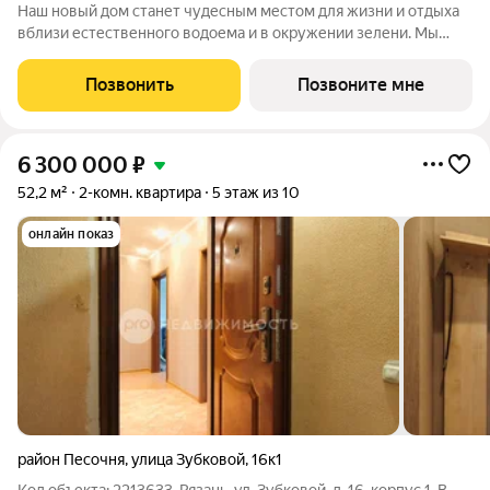
Наш новый дом станет чудесным местом для жизни и отдыха
вблизи естественного водоема и в окружении зелени. Мы
предлагаем разнообразие планировочных решений от
небольших студий, в которых можно начать свою
Позвонить
Позвоните мне
студенческую самостоятельную жизнь до
6 300 000
₽
52,2 м²
2-комн. квартира
5 этаж из 10
онлайн показ
район Песочня
,
улица Зубковой
,
16к1