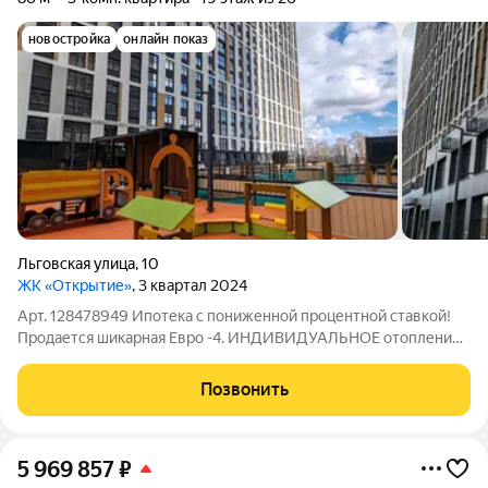
новостройка
онлайн показ
Льговская улица
,
10
ЖК «Открытие»
, 3 квартал 2024
Арт. 128478949 Ипотека с пониженной процентной ставкой!
Продается шикарная Евро -4. ИНДИВИДУАЛЬНОЕ отопление.
Предчистовая отделка квартиры WhiteBox- улучшенная
предчистовая штукатурка стен и стяжка пола. Потолок h - 2.6
Позвонить
м. Качественная металлическая
5 969 857
₽