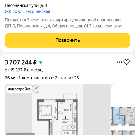
Песоченская улица
,
4
ЖК по ул. Песоченская
Продаётся 3-комнатная квартира улучшенной планировки
ДП-5, Песоченская, д.4, Общая площадь 81,7 кв.м., комнаты:
17,9+17,8+12,9кв.м., кухня 8,3 кв.м. Интересная и удобная
планировка, угловая, все комнаты изолированные, с/у
Позвонить
раздельный, индивидуальное
3 707 244
₽
от 15 537 ₽ в месяц
26 м²
1-комн. квартира
2 этаж из 25
новостройка