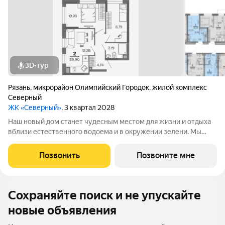
3D-тур
Рязань
,
микрорайон Олимпийский Городок
,
жилой комплекс
Северный
ЖК «Северный»
, 3 квартал 2028
Наш новый дом станет чудесным местом для жизни и отдыха
вблизи естественного водоема и в окружении зелени. Мы
предлагаем разнообразие планировочных решений от
небольших студий, в которых можно начать свою
Позвонить
Позвоните мне
студенческую самостоятельную жизнь до
Сохраняйте поиск и не упускайте
новые объявления