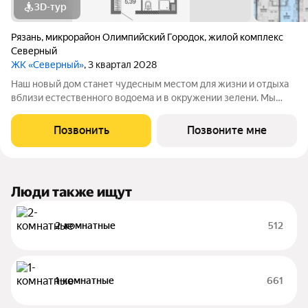
3D-тур
Рязань
,
микрорайон Олимпийский Городок
,
жилой комплекс
Северный
ЖК «Северный»
, 3 квартал 2028
Наш новый дом станет чудесным местом для жизни и отдыха
вблизи естественного водоема и в окружении зелени. Мы
предлагаем разнообразие планировочных решений от
небольших студий, в которых можно начать свою
Позвонить
Позвоните мне
студенческую самостоятельную жизнь до
Люди также ищут
2-комнатные
512
1-комнатные
661