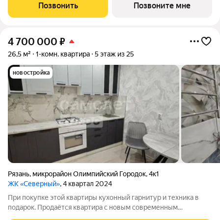
происходит, и ты можешь быть всегда и везде. Всё кипит и
Позвонить
Позвоните мне
движется. Место где ты можешь всё,
4 700 000
₽
26,5 м²
1-комн. квартира
5 этаж из 25
новостройка
Рязань
,
микрорайон Олимпийский Городок
,
4к1
ЖК «Северный»
, 4 квартал 2024
При покупке этой квартиры кухонный гарнитур и техника в
подарок. Продаётся квартира с новым современным
ремонтом, мебелью и техникой можно заехать и жить сразу