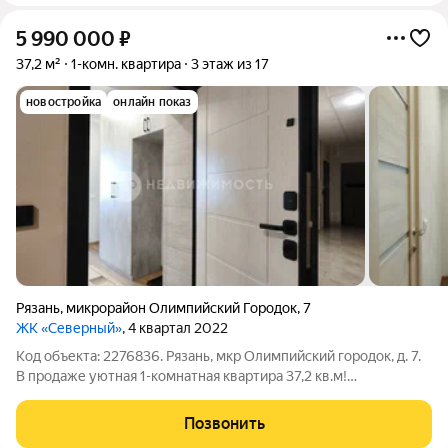
5 990 000
₽
37,2 м²
1-комн. квартира
3 этаж из 17
новостройка
онлайн показ
Рязань
,
микрорайон Олимпийский Городок
,
7
ЖК «Северный»
, 4 квартал 2022
Код объекта: 2276836. Рязань, мкр Олимпийский городок, д. 7.
В продаже уютная 1-комнатная квартира 37,2 кв.м!
ВНИМАНИЕ! Указана честная площадь квартиры (как в
документах). По факту ещё + лоджия 2,9 кв.м, ИТОГО 40,1 кв.м!
Позвонить
НАЙДИТЕ ПЛАНИРОВКУ СРЕДИ