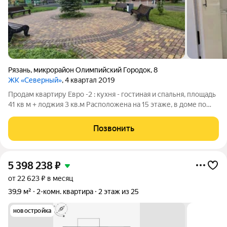
Рязань
,
микрорайон Олимпийский Городок
,
8
ЖК «Северный»
, 4 квартал 2019
Продам квартиру Евро -2 : кухня - гостиная и спальня, площадь
41 кв м + лоджия 3 кв.м Расположена на 15 этаже, в доме по
адресу мкр. Олимпийский гopoдoк, д.8, paйон Рязани: Дaшково-
Пеcочня. ЖК «Северный» - Заcтройщик: «Северная компания »
Позвонить
- Год
5 398 238
₽
от 22 623 ₽ в месяц
39,9 м²
2-комн. квартира
2 этаж из 25
новостройка