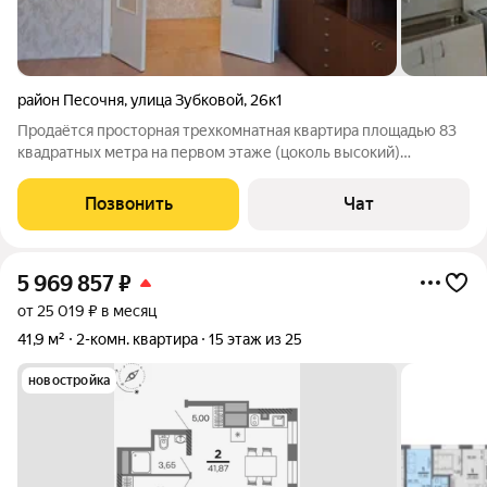
район Песочня
,
улица Зубковой
,
26к1
Продаётся просторная трехкомнатная квартира площадью 83
квадратных метра на первом этаже (цоколь высокий)
девятиэтажного панельного дома, расположенного в районе
Дашково-Песочня города Рязани по адресу улица Зубковой, 26
Позвонить
Чат
к1. Жилая площадь составляет
5 969 857
₽
от 25 019 ₽ в месяц
41,9 м²
2-комн. квартира
15 этаж из 25
новостройка