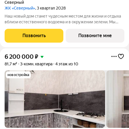
Северный
ЖК «Северный»
, 3 квартал 2028
Наш новый дом станет чудесным местом для жизни и отдыха
вблизи естественного водоема и в окружении зелени. Мы
предлагаем разнообразие планировочных решений от
небольших студий, в которых можно начать свою
Позвонить
Позвоните мне
студенческую самостоятельную жизнь до
6 200 000
₽
81,7 м²
3-комн. квартира
4 этаж из 10
новостройка