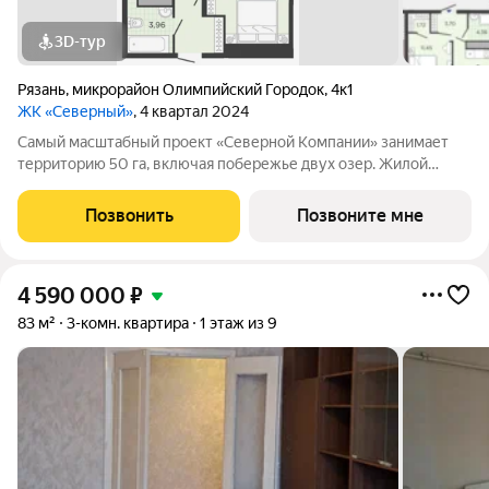
3D-тур
Рязань
,
микрорайон Олимпийский Городок
,
4к1
ЖК «Северный»
, 4 квартал 2024
Самый масштабный проект «Северной Компании» занимает
территорию 50 га, включая побережье двух озер. Жилой
комплекс «Северный» расположен в районе Ледового дворца
рядом с Академией тенниса, и представляет собой городской
Позвонить
Позвоните мне
квартал. Инновационный подход
4 590 000
₽
83 м²
3-комн. квартира
1 этаж из 9