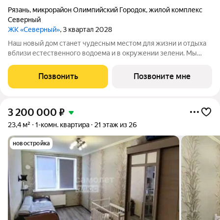
Рязань
,
микрорайон Олимпийский Городок
,
жилой комплекс
Северный
ЖК «Северный»
, 3 квартал 2028
Наш новый дом станет чудесным местом для жизни и отдыха
вблизи естественного водоема и в окружении зелени. Мы
предлагаем разнообразие планировочных решений от
небольших студий, в которых можно начать свою
Позвонить
Позвоните мне
студенческую самостоятельную жизнь до
3 200 000
₽
23,4 м²
1-комн. квартира
21 этаж из 26
новостройка