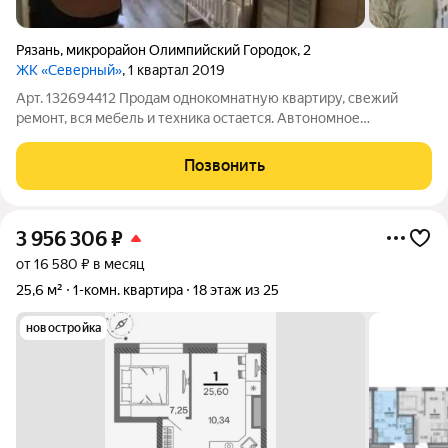
Рязань
,
микрорайон Олимпийский Городок
,
2
ЖК «Северный»
, 1 квартал 2019
Арт. 132694412 Продам однокомнатную квартиру, свежий
ремонт, вся мебель и техника остается. Автономное
отопление,развитый район ,во дворе современная детская
площадка,новый детский сад,новая школа,детский
Позвонить
развивающий центр Любознайка. Магазины,пункты
3 956 306
₽
от 16 580 ₽ в месяц
25,6 м²
1-комн. квартира
18 этаж из 25
новостройка