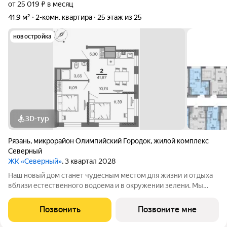
от 25 019 ₽ в месяц
41,9 м²
2-комн. квартира
25 этаж из 25
новостройка
3D-тур
Рязань
,
микрорайон Олимпийский Городок
,
жилой комплекс
Северный
ЖК «Северный»
, 3 квартал 2028
Наш новый дом станет чудесным местом для жизни и отдыха
вблизи естественного водоема и в окружении зелени. Мы
предлагаем разнообразие планировочных решений от
небольших студий, в которых можно начать свою
Позвонить
Позвоните мне
студенческую самостоятельную жизнь до