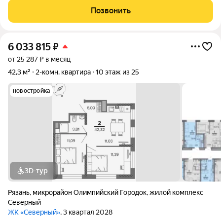
после покупки. Современный жилой комплекс, своя школа и
Позвонить
детский садик, запланировано
6 033 815
₽
от 25 287 ₽ в месяц
42,3 м²
2-комн. квартира
10 этаж из 25
новостройка
3D-тур
Рязань
,
микрорайон Олимпийский Городок
,
жилой комплекс
Северный
ЖК «Северный»
, 3 квартал 2028