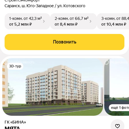
Строится
•
комфорт
Саранск, ш. Юго-Западное / ул. Котовского
1-комн.
от 42,3 м²
2-комн.
от 66,7 м²
3-комн.
от 88,
от 5,2 млн ₽
от 8,4 млн ₽
от 10,4 млн ₽
Позвонить
3D-тур
ещё 1 фот
ГК «БИНА»
МЯТА