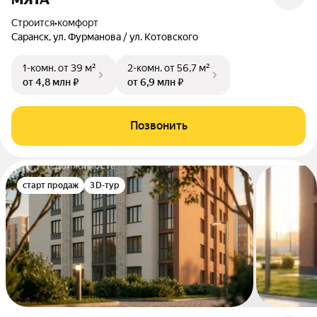
Строится
•
комфорт
Саранск, ул. Фурманова / ул. Котовского
1-комн.
от 39 м²
2-комн.
от 56,7 м²
от 4,8 млн ₽
от 6,9 млн ₽
Позвонить
старт продаж
3D-тур