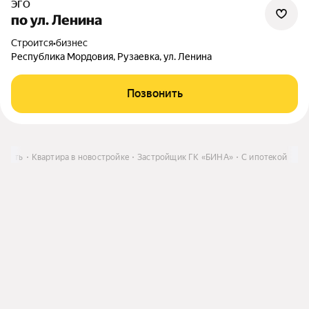
ЭГО
по ул. Ленина
Строится
•
бизнес
Республика Мордовия, Рузаевка, ул. Ленина
Позвонить
упить
Квартира в новостройке
Застройщик ГК «БИНА»
С ипотекой