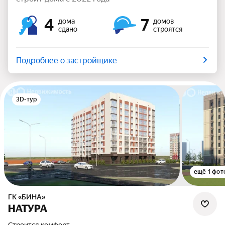
4
7
дома
домов
сдано
строятся
Подробнее о застройщике
3D-тур
ещё 1 фот
ГК «БИНА»
НАТУРА