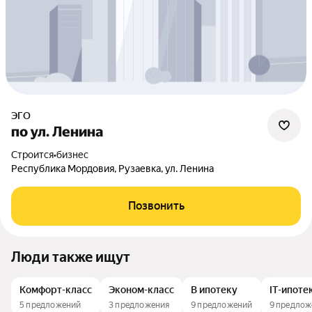
ЭГО
по ул. Ленина
Строится
•
бизнес
Республика Мордовия, Рузаевка, ул. Ленина
Позвонить
Люди также ищут
Комфорт-класс
Эконом-класс
В ипотеку
IT-ипоте
5 предложений
3 предложения
9 предложений
9 предлож