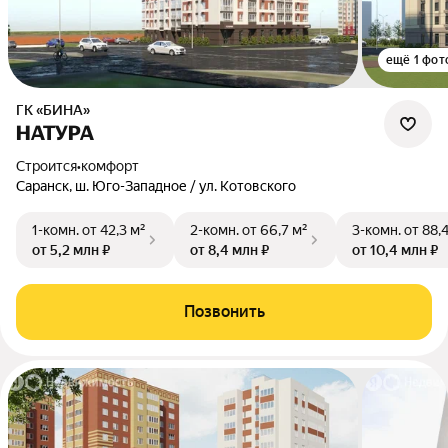
ещё 1 фот
ГК «БИНА»
НАТУРА
Строится
•
комфорт
Саранск, ш. Юго-Западное / ул. Котовского
1-комн.
от 42,3 м²
2-комн.
от 66,7 м²
3-комн.
от 88,
от 5,2 млн ₽
от 8,4 млн ₽
от 10,4 млн ₽
Позвонить