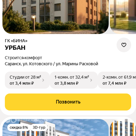
ГК «БИНА»
УРБАН
Строится
•
комфорт
Саранск, ул. Котовского / ул. Марины Расковой
Студии
от 28 м²
1-комн.
от 32,4 м²
2-комн.
от 61,9 м
от 3,4 млн ₽
от 3,8 млн ₽
от 7,4 млн ₽
Позвонить
скидка 8%
3D-тур