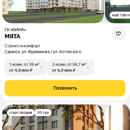
ещё 1 фот
ГК «БИНА»
МЯТА
Строится
•
комфорт
Саранск, ул. Фурманова / ул. Котовского
1-комн.
от 39 м²
2-комн.
от 56,7 м²
от 4,8 млн ₽
от 6,9 млн ₽
Позвонить
старт продаж
3D-тур