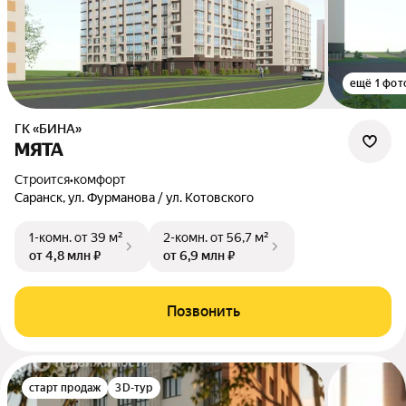
ещё 1 фот
ГК «БИНА»
МЯТА
Строится
•
комфорт
Саранск, ул. Фурманова / ул. Котовского
1-комн.
от 39 м²
2-комн.
от 56,7 м²
от 4,8 млн ₽
от 6,9 млн ₽
Позвонить
старт продаж
3D-тур