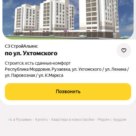
СЗ СтройАльянс
по ул. Ухтомского
Строится, есть сданные
•
комфорт
Республика Мордовия, Рузаевка, ул. Ухтомского / ул. Ленина /
ул. Паровозная / ул. К.Маркса
Позвонить
мость в Рузаевке
Купить
Квартира в новостройке
Рядом с прудом