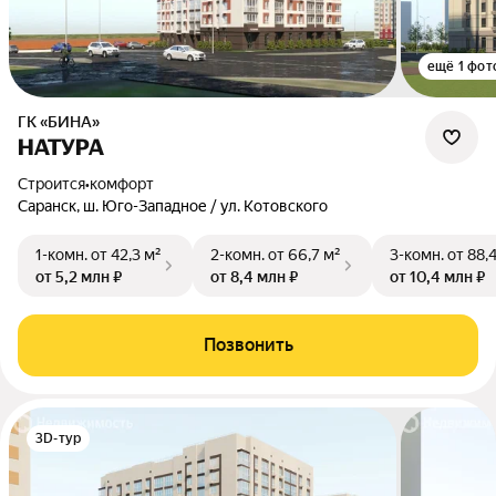
ещё 1 фот
ГК «БИНА»
НАТУРА
Строится
•
комфорт
Саранск, ш. Юго-Западное / ул. Котовского
1-комн.
от 42,3 м²
2-комн.
от 66,7 м²
3-комн.
от 88,
от 5,2 млн ₽
от 8,4 млн ₽
от 10,4 млн ₽
Позвонить
3D-тур