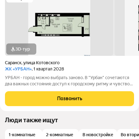
3D-тур
Саранск
,
улица Котовского
ЖК «УРБАН»
, 1 квартал 2028
УРБАН - город можно выбрать заново. В "Урбан" сочетаются
два важных состояния: доступ к городскому ритму и чувство
защищённого собственного пространства.В течение дня - это
удобная городская база: понятные маршруты, близость
Позвонить
инфраструктуры,
Люди также ищут
1-комнатные
2-комнатные
В новостройке
Во втор