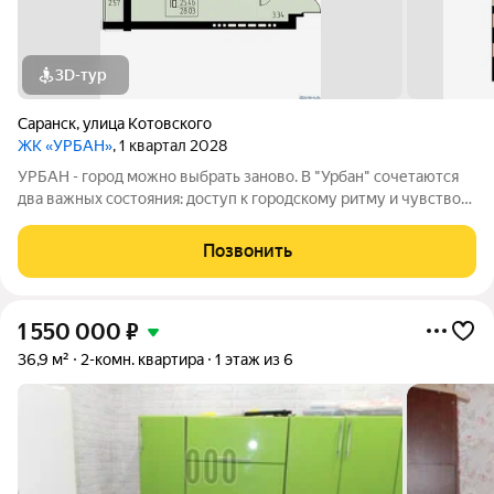
3D-тур
Саранск
,
улица Котовского
ЖК «УРБАН»
, 1 квартал 2028
УРБАН - город можно выбрать заново. В "Урбан" сочетаются
два важных состояния: доступ к городскому ритму и чувство
защищённого собственного пространства.В течение дня - это
удобная городская база: понятные маршруты, близость
Позвонить
инфраструктуры,
1 550 000
₽
36,9 м²
2-комн. квартира
1 этаж из 6