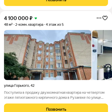
инфраструктуры,
4 100 000
₽
48 м²
2-комн. квартира
4 этаж из 5
улица Горького
,
42
Поступила в продажу двухкомнатная квартира на четвертом
этаже пятиэтажного кирпичного дома в Рузаевке по улице
Горького. Дом теплый, тихий, надежная звукоизоляция. Жилые
комнаты площадью 18,7 м.кв. и 9 м.кв. Кухня 7,7 м.кв. В
Позвонить