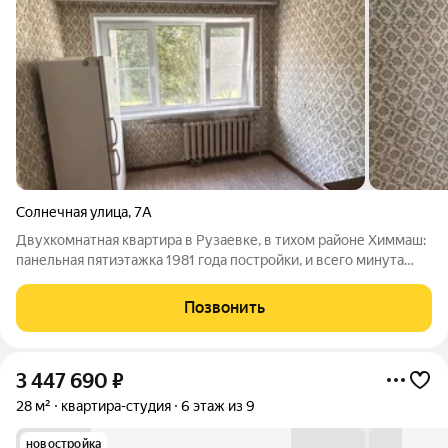
Солнечная улица
,
7А
Двухкомнатная квартира в Рузаевке, в тихом районе Химмаш:
панельная пятиэтажка 1981 года постройки, и всего минута
пешком до Аллеи Машиностроителей. Квартира на втором
этаже, общая площадь 47,8 кв. м, жилая 31,6 кв. м, кухня 6,4 кв.
Позвонить
м. Комнаты
3 447 690
₽
28 м²
квартира-студия
6 этаж из 9
новостройка