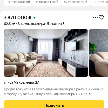
35 предложений
15 предложений
57 предложений
30 предл
3 870 000
₽
62,6 м²
3-комн. квартира
5 этаж из 5
улица Менделеева
,
2А
Продается уютная трехкомнатная квартира в районе Химмаша
в городе Рузаевка. Общая площадь квартиры 62,6 кв. м,
комнаты просторные, а самое главное изолированные: 14,4,
14,3, 17,5 кв. м, кухня 6,6 кв. м, санузел раздельный, есть 2
Позвонить