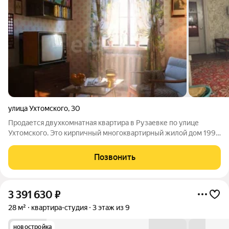
улица Ухтомского
,
30
Продается двухкомнатная квартира в Рузаевке по улице
Ухтомского. Это кирпичный многоквартирный жилой дом 1995
года постройки, расположенный всего в 57 минутах ходьбы от
городского железнодорожного вокзала. Квартира
Позвонить
расположена на 3 этаже, общая
3 391 630
₽
28 м²
квартира-студия
3 этаж из 9
новостройка