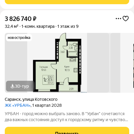
квартире был сделан
3 826 740
₽
32,4 м²
1-комн. квартира
1 этаж из 9
новостройка
3D-тур
Саранск
,
улица Котовского
ЖК «УРБАН»
, 1 квартал 2028
УРБАН - город можно выбрать заново. В "Урбан" сочетаются
два важных состояния: доступ к городскому ритму и чувство
защищённого собственного пространства.В течение дня - это
удобная городская база: понятные маршруты, близость
Позвонить