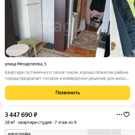
улица Менделеева
,
3
Квартира гостиничного типа в тихом, хорошо обжитом районе
города предлагает готовое и комфортное решение для жизни.
Объект находится не на последнем этаже, окна выходят в
спокойный двор, что гарантирует отсутствие уличного шума и
Позвонить
излишней суеты. В
3 447 690
₽
28 м²
квартира-студия
7 этаж из 9
новостройка