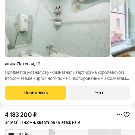
улица Петрова
,
16
Продаётся уютная двухкомнатная квартира на королевском
втором этаже кирпичного дома с изолированными комнатами.
Высокие потолки 3 метра создают настоящий простор. Из окон
открывается вид на улицу в квартире всегда светло и
Позвонить
Чат
воздушно. Летом не жарко,
4 183 200
₽
34,9 м²
1-комн. квартира
9 этаж из 9
новостройка