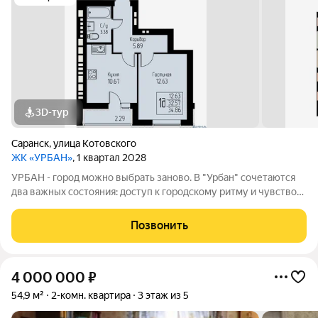
3D-тур
Саранск
,
улица Котовского
ЖК «УРБАН»
, 1 квартал 2028
УРБАН - город можно выбрать заново. В "Урбан" сочетаются
два важных состояния: доступ к городскому ритму и чувство
защищённого собственного пространства.В течение дня - это
удобная городская база: понятные маршруты, близость
Позвонить
инфраструктуры,
4 000 000
₽
54,9 м²
2-комн. квартира
3 этаж из 5