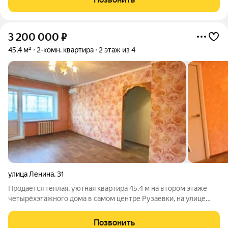
инфраструктуры,
3 200 000
₽
45,4 м²
2-комн. квартира
2 этаж из 4
улица Ленина
,
31
Продаётся тёплая, уютная квартира 45.4 м на втором этаже
четырёхэтажного дома в самом центре Рузаевки, на улице
Ленина. В квартире выполнен косметический ремонт, полы
выровнены, окна ПВХ, санузел отделан плиткой,
Позвонить