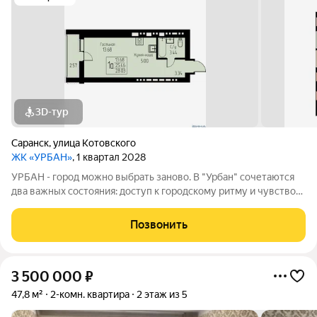
3D-тур
Саранск
,
улица Котовского
ЖК «УРБАН»
, 1 квартал 2028
УРБАН - город можно выбрать заново. В "Урбан" сочетаются
два важных состояния: доступ к городскому ритму и чувство
защищённого собственного пространства.В течение дня - это
удобная городская база: понятные маршруты, близость
Позвонить
инфраструктуры,
3 500 000
₽
47,8 м²
2-комн. квартира
2 этаж из 5