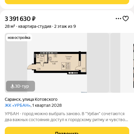
совмещённый. Дверь входная
3 391 630
₽
28 м²
квартира-студия
2 этаж из 9
новостройка
3D-тур
Саранск
,
улица Котовского
ЖК «УРБАН»
, 1 квартал 2028
УРБАН - город можно выбрать заново. В "Урбан" сочетаются
два важных состояния: доступ к городскому ритму и чувство
защищённого собственного пространства.В течение дня - это
удобная городская база: понятные маршруты, близость
Позвонить