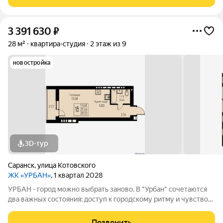
балкона. В квартире
3 391 630
₽
28 м²
квартира-студия
2 этаж из 9
новостройка
3D-тур
Саранск
,
улица Котовского
ЖК «УРБАН»
, 1 квартал 2028
УРБАН - город можно выбрать заново. В "Урбан" сочетаются
два важных состояния: доступ к городскому ритму и чувство
защищённого собственного пространства.В течение дня - это
удобная городская база: понятные маршруты, близость
Позвонить