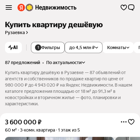
Купить квартиру дешёвую
Рузаевка
AI
Фильтры
до 4,5 млн ₽
Комнаты
1
87 предложений
•
по актуальности
Купить квартиру дешёвую в Рузаевке — 87 объявлений от
агентств и собственников по продаже квартир по цене от
980 000 ₽ до 4 943 020 ₽ на Яндекс Недвижимости. В нашем
каталоге предложения площадью от 18 м² до 91,3 м² в
новостройках и вторичном жилье — фото, планировки и
характеристики.
3 600 000
₽
60 м²
3-комн. квартира
1 этаж из 5