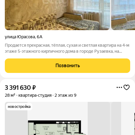
улица Юрасова
,
6А
Продается прекрасная, тёплая, сухая и светлая квартира на 4-м
этаже 5-этажного кирпичного дома в городе Рузаевка, на
улице Юрасова. Внутри выполнены качественные улучшения:
установлены окна ПВХ, заменены трубы и электропроводка.
Позвонить
Во всех комнатах,
3 391 630
₽
28 м²
квартира-студия
2 этаж из 9
новостройка