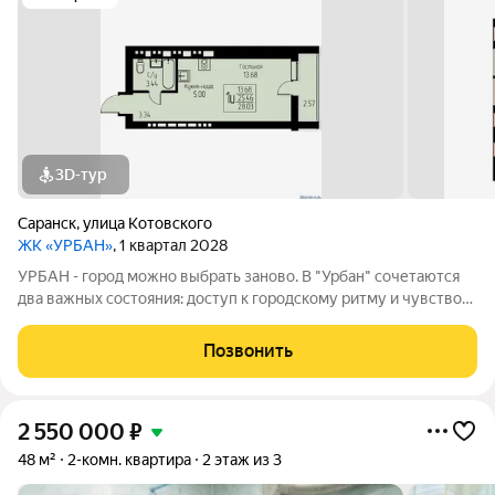
3D-тур
Саранск
,
улица Котовского
ЖК «УРБАН»
, 1 квартал 2028
УРБАН - город можно выбрать заново. В "Урбан" сочетаются
два важных состояния: доступ к городскому ритму и чувство
защищённого собственного пространства.В течение дня - это
удобная городская база: понятные маршруты, близость
Позвонить
инфраструктуры,
2 550 000
₽
48 м²
2-комн. квартира
2 этаж из 3