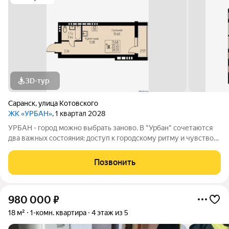
3D-тур
Саранск
,
улица Котовского
ЖК «УРБАН»
, 1 квартал 2028
УРБАН - город можно выбрать заново. В "Урбан" сочетаются
два важных состояния: доступ к городскому ритму и чувство
защищённого собственного пространства.В течение дня - это
удобная городская база: понятные маршруты, близость
Позвонить
инфраструктуры,
980 000
₽
18 м²
1-комн. квартира
4 этаж из 5