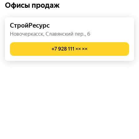
Офисы продаж
СтройРесурс
Новочеркасск, Славянский пер., 6
+7 928 111 ×× ××