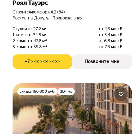
Роял Тауэрс
Строится
•
комфорт
•
4.2 (84)
Ростов-на-Дону, ул. Привокзальная
Студии от 27,2 м²
от 4,3 млн ₽
1-комн. от 34,8 м²
от 5,4 млн ₽
2-комн. от 47,8 м²
от 6,8 млн ₽
3-комн. от 59,8 м²
от 7,3 млн ₽
+7 ××× ××× ×× ××
Позвоните мне
скидка 150 000 руб.
3D-тур