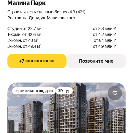
Малина Парк
Строится, есть сданные
•
бизнес
•
4.3 (421)
Ростов-на-Дону, ул. Малиновского
Студии от 23,7 м²
от 3,3 млн ₽
1-комн. от 32,6 м²
от 4,2 млн ₽
2-комн. от 43 м²
от 5,1 млн ₽
3-комн. от 49,4 м²
от 4,9 млн ₽
+7 ××× ××× ×× ××
Позвоните мне
сертификат в подарок
3D-тур