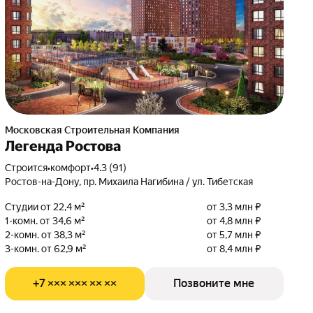
Московская Строительная Компания
Легенда Ростова
Строится
•
комфорт
•
4.3 (91)
Ростов-на-Дону, пр. Михаила Нагибина / ул. Тибетская
Студии от 22,4 м²
от 3,3 млн ₽
1-комн. от 34,6 м²
от 4,8 млн ₽
2-комн. от 38,3 м²
от 5,7 млн ₽
3-комн. от 62,9 м²
от 8,4 млн ₽
+7 ××× ××× ×× ××
Позвоните мне