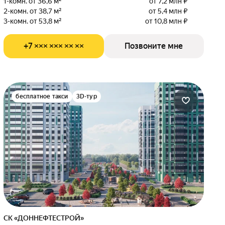
1-комн. от 36,6 м²
от 7,2 млн ₽
2-комн. от 38,7 м²
от 5,4 млн ₽
3-комн. от 53,8 м²
от 10,8 млн ₽
+7 ××× ××× ×× ××
Позвоните мне
бесплатное такси
3D-тур
СК «ДОННЕФТЕСТРОЙ»