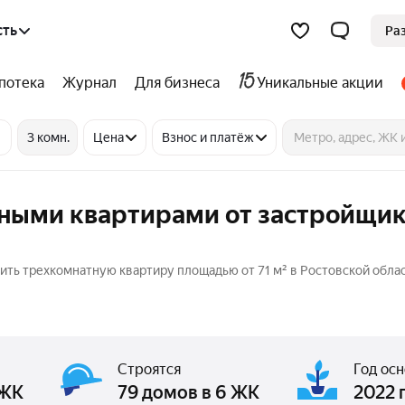
сть
Ра
потека
Журнал
Для бизнеса
Уникальные акции
3 комн.
Цена
Взнос и платёж
тными квартирами от застройщик
ить трехкомнатную квартиру площадью от 71 м² в Ростовской облас
Строятся
Год ос
 ЖК
79 домов в 6 ЖК
2022 г