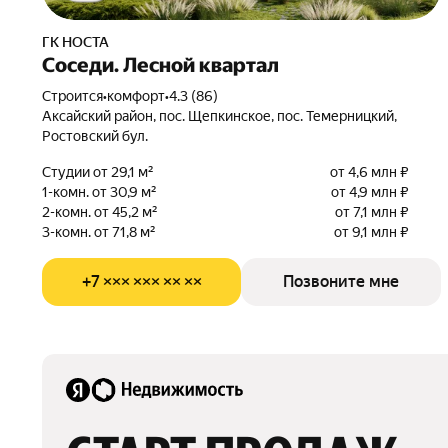
ГК НОСТА
Соседи. Лесной квартал
Строится
•
комфорт
•
4.3 (86)
Аксайский район, пос. Щепкинское, пос. Темерницкий,
Ростовский бул.
Студии от 29,1 м²
от 4,6 млн ₽
1-комн. от 30,9 м²
от 4,9 млн ₽
2-комн. от 45,2 м²
от 7,1 млн ₽
3-комн. от 71,8 м²
от 9,1 млн ₽
+7 ××× ××× ×× ××
Позвоните мне