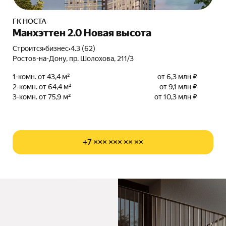
ГК НОСТА
Манхэттен 2.0 Новая высота
Строится
•
бизнес
•
4.3 (62)
Ростов-на-Дону, пр. Шолохова, 211/3
1-комн. от 43,4 м²
от 6,3 млн ₽
2-комн. от 64,4 м²
от 9,1 млн ₽
3-комн. от 75,9 м²
от 10,3 млн ₽
+7 ××× ××× ×× ××