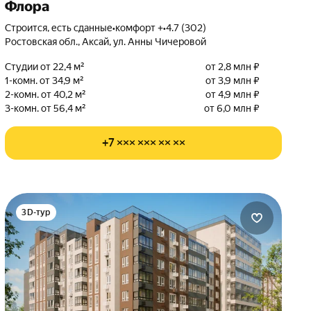
Флора
Строится, есть сданные
•
комфорт +
•
4.7 (302)
Ростовская обл., Аксай, ул. Анны Чичеровой
Студии от 22,4 м²
от 2,8 млн ₽
1-комн. от 34,9 м²
от 3,9 млн ₽
2-комн. от 40,2 м²
от 4,9 млн ₽
3-комн. от 56,4 м²
от 6,0 млн ₽
+7 ××× ××× ×× ××
3D-тур