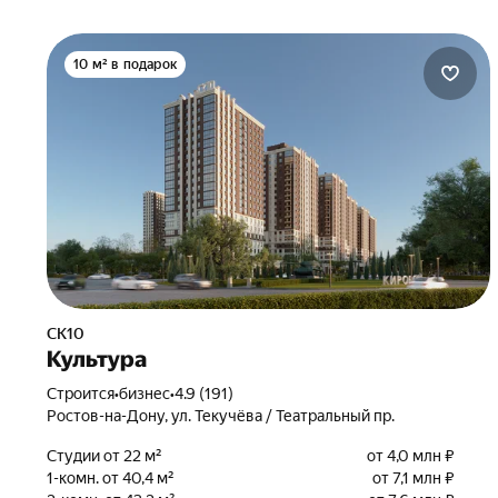
10 м² в подарок
СК10
Культура
Строится
•
бизнес
•
4.9 (191)
Ростов-на-Дону, ул. Текучёва / Театральный пр.
Студии от 22 м²
от 4,0 млн ₽
1-комн. от 40,4 м²
от 7,1 млн ₽