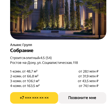
Альянс Групп
Собрание
Строится
•
элитный
•
4.5 (54)
Ростов-на-Дону, ул. Социалистическая, 118
1-комн. от 48,7 м²
от 28,1 млн ₽
2-комн. от 66,8 м²
от 31,9 млн ₽
3-комн. от 106,1 м²
от 43,5 млн ₽
4-комн. от 163,5 м²
от 74,1 млн ₽
+7 ××× ××× ×× ××
Позвоните мне