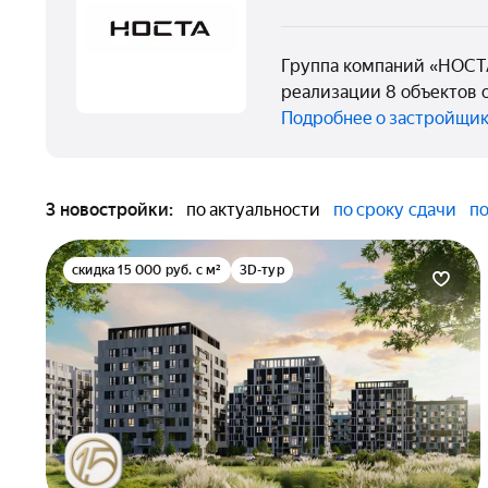
Группа компаний «НОСТА
реализации 8 объектов 
Подробнее о застройщи
3 новостройки:
по актуальности
по сроку сдачи
по
скидка 15 000 руб. с м²
3D-тур