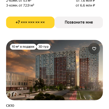
2-комн. от 53 м²
от 7,6 млн ₽
3-комн. от 72,9 м²
от 6,6 млн ₽
+7 ××× ××× ×× ××
Позвоните мне
10 м² в подарок
3D-тур
СК10