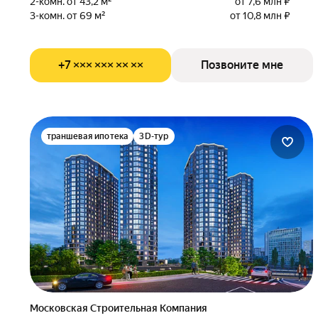
2-комн. от 43,2 м²
от 7,6 млн ₽
3-комн. от 69 м²
от 10,8 млн ₽
+7 ××× ××× ×× ××
Позвоните мне
траншевая ипотека
3D-тур
Московская Строительная Компания