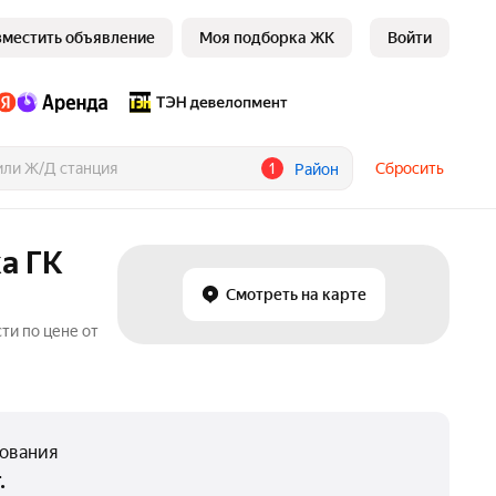
зместить объявление
Моя подборка ЖК
Войти
1
Сбросить
Район
а ГК
Смотреть на карте
ти по цене от
нования
.