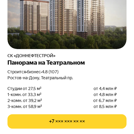
СК «ДОННЕФТЕСТРОЙ»
Панорама на Театральном
Строится
•
бизнес
•
4.8 (107)
Ростов-на-Дону, Театральный пр.
Студии от 27,5 м²
от 4,4 млн ₽
1-комн. от 33,3 м²
от 4,8 млн ₽
2-комн. от 39,2 м²
от 6,7 млн ₽
3-комн. от 58,9 м²
от 8,5 млн ₽
+7 ××× ××× ×× ××