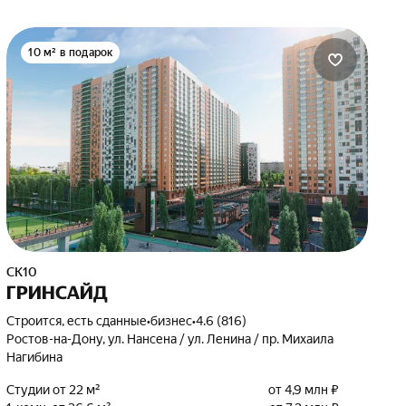
10 м² в подарок
СК10
ГРИНСАЙД
Строится, есть сданные
•
бизнес
•
4.6 (816)
Ростов-на-Дону, ул. Нансена / ул. Ленина / пр. Михаила
Нагибина
Студии от 22 м²
от 4,9 млн ₽