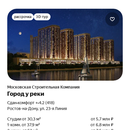
рассрочка
3D-тур
Московская Строительная Компания
Город у реки
Сдан
•
комфорт +
•
4.2 (418)
Ростов-на-Дону, ул. 23-я Линия
Студии от 30,3 м²
от 5,7 млн ₽
1-комн. от 37,9 м²
от 6,8 млн ₽