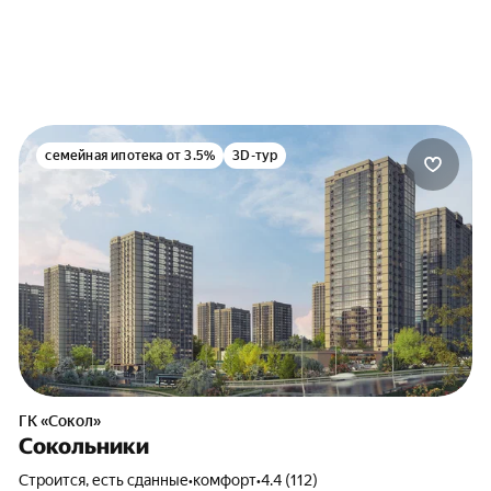
равка по форме банка
тверждение дохода:
ий стаж:
равка 2-НДФЛ
 месяцев
равка по форме банка
писка из ПФР
тверждение дохода:
равка 2-НДФЛ
равка по форме банка
семейная ипотека от 3.5%
3D-тур
ГК «Сокол»
Сокольники
Строится, есть сданные
•
комфорт
•
4.4 (112)