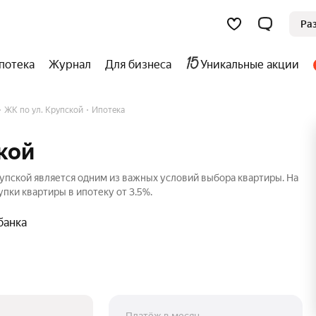
Ра
потека
Журнал
Для бизнеса
Уникальные акции
ЖК по ул. Крупской
Ипотека
кой
упской является одним из важных условий выбора квартиры. На
пки квартиры в ипотеку от 3.5%.
банка