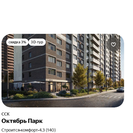
скидка 3%
3D-тур
ССК
Октябрь Парк
Строится
•
комфорт
•
4.3 (140)