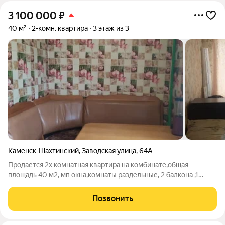
3 100 000
₽
40 м²
2-комн. квартира
3 этаж из 3
Каменск-Шахтинский
,
Заводская улица
,
64А
Продается 2х комнатная квартира на комбинате,общая
площадь 40 м2, мп окна,комнаты раздельные, 2 балкона ,1
остеклен евро,2 не остеклен,су раздельный,мп окна,квартира
в хорошем жилом состоянии.
Позвонить