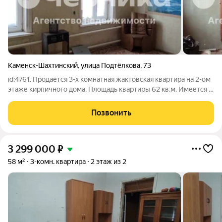
Каменск-Шахтинский
,
улица Подтёлкова
,
73
id:4761. Продаётся 3-х комнатная жактовская квартира на 2-ом
этаже кирпичного дома. Площадь квартиры 62 кв.м. Имеется 3
комнаты и кухня. В зале есть действующий камин. Для горячей
воды и отопления установлен двухконтурный котёл. Вода и
Позвонить
канализация
3 299 000
₽
58 м²
3-комн. квартира
2 этаж из 2