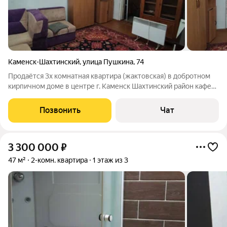
Каменск-Шахтинский
,
улица Пушкина
,
74
Продаётся 3х комнатная квартира (жактовская) в добротном
кирпичном доме в центре г. Каменск Шахтинский район кафе
"Арабика" . Квартира с индивидуальным отоплением
(установлен напольный газовый котел). Коммунальные
Позвонить
Чат
платежи не высокие . Вода
3 300 000
₽
47 м²
2-комн. квартира
1 этаж из 3