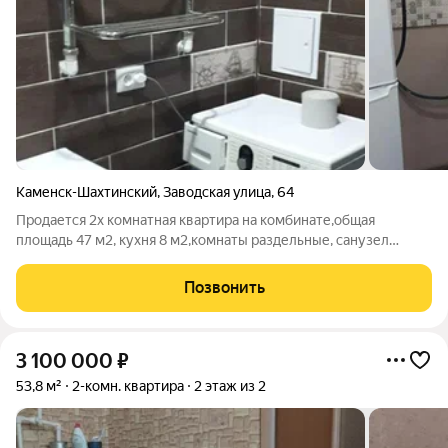
Каменск-Шахтинский
,
Заводская улица
,
64
Продается 2х комнатная квартира на комбинате,общая
площадь 47 м2, кухня 8 м2,комнаты раздельные, санузел
совмещен,новая эл.проводка,окна евро,квартира в хорошем
жилом состоянии,остается мебель и бытовая техника. номер в
Позвонить
базе 245
3 100 000
₽
53,8 м²
2-комн. квартира
2 этаж из 2