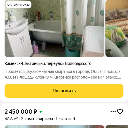
онлайн показ
Каменск-Шахтинский
,
переулок Володарского
Продаётся двухкомнатная квартира в городе. Общая площадь
43,8 м Площадь кухни 9 м Квартира расположена на 1 этаже.
Высокие потолки, просторная кухня. Хорошее состояние,
выполнен косметический ремонт. Автономное отопление.
Позвонить
Номер в базе 200,50
2 450 000
₽
40,8 м²
2-комн. квартира
1 этаж из 1