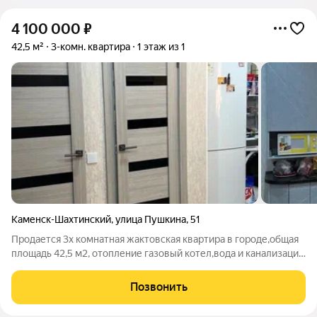
4 100 000
₽
42,5 м²
3-комн. квартира
1 этаж из 1
Каменск-Шахтинский
,
улица Пушкина
,
51
Продается 3х комнатная жактовская квартира в городе,общая
площадь 42,5 м2, отопление газовый котел,вода и канализация
централизованные, в квартире сделан косметический ремонт.
номер в базе 402,2
Позвонить