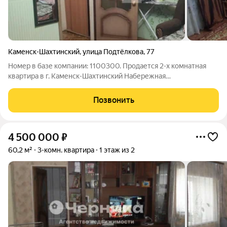
Каменск-Шахтинский
,
улица Подтёлкова
,
77
Номер в базе компании: 1100300. Продается 2-х комнатная
квартира в г. Каменск-Шахтинский Набережная
Характеристики Квартира в жактовсклм доме, по документам
выделена, как отдельная, свои счета, своё отопление, свои
Позвонить
счётчики. В квартире две комнаты,
4 500 000
₽
60,2 м²
3-комн. квартира
1 этаж из 2