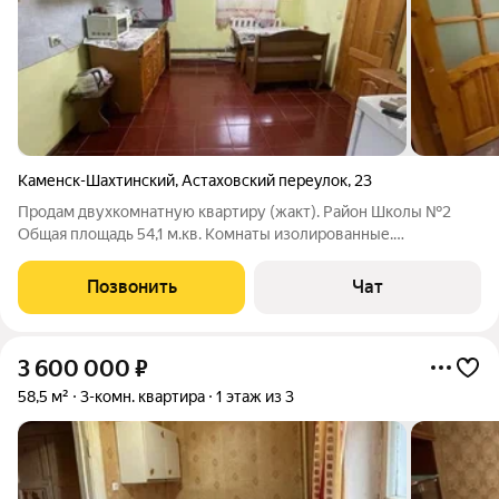
Каменск-Шахтинский
,
Астаховский переулок
,
23
Продам двухкомнатную квартиру (жакт). Район Школы №2
Общая площадь 54,1 м.кв. Комнаты изолированные.
Просторная кухня 12 м.кв. Совмещённый санузел (кафель).
Отдельный вход. Косметический ремонт.
Позвонить
Чат
3 600 000
₽
58,5 м²
3-комн. квартира
1 этаж из 3