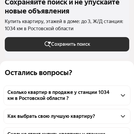
Сохраняйте поиск и не упускайте
новые объявления
Купить квартиру, этажей в доме: до 3, Ж/Д станция:
1034 км в Ростовской области
Сохранить поиск
Остались вопросы?
Сколько квартир в продаже у станции 1034
км в Ростовской области ?
На Яндекс Недвижимости в продаже у станции 
1034 км в Ростовской области 29 квартир, из них 1 
Как выбрать свою лучшую квартиру?
объявление от собственников, 28 объявлений от 
Чтобы купить квартиру в малоэтажных домах у 
агентств