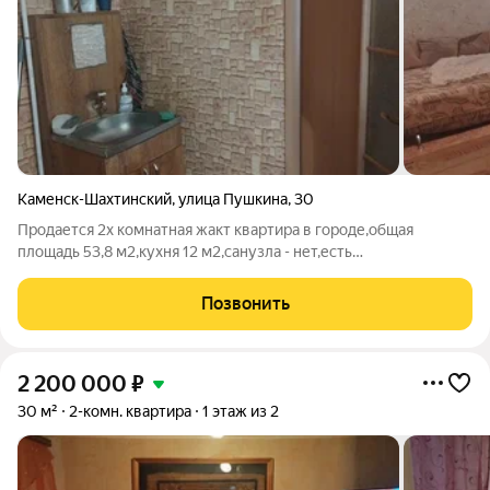
Каменск-Шахтинский
,
улица Пушкина
,
30
Продается 2х комнатная жакт квартира в городе,общая
площадь 53,8 м2,кухня 12 м2,санузла - нет,есть
вода,газ,канализация,22 этаж,есть хоз постройка. номер в базе
400,1
Позвонить
2 200 000
₽
30 м²
2-комн. квартира
1 этаж из 2