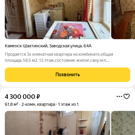
Каменск-Шахтинский
,
Заводская улица
,
64А
Продается 3х комнатная квартира на комбинате,общая
площадь 58,5 м2, 13 этаж,состояние жилое,санузел
совмещен,мебель остается по договоренности. номер в базе
343
Позвонить
4 300 000
₽
61,8 м²
2-комн. квартира
1 этаж из 1