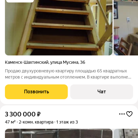
Каменск-Шахтинский
,
улица Мусина
,
36
Продаю двухуровневую квартиру площадью 65 квадратных
метров с индивидуальным отоплением. В квартире выполнен
качественный ремонт, санузел раздельный, отделан кафелем.
Кухня просторная, с высокими потолками 3 метра. Двор
Позвонить
Чат
благоустроен и ухожен.
3 300 000
₽
47 м²
2-комн. квартира
1 этаж из 3