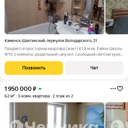
Каменск-Шахтинский
,
переулок Володарского
,
21
Продаётся просторная квартира (жакт) 61,8 м.кв. Район Школы
№15 2 комнаты, раздельный санузел. Свободная светлая кухня.
Выполнен качественный косметический ремонт. В коридоре и
санузле установлен тёплый пол. Подвал в доме, окна
Позвонить
Чат
металлопластиковые.
1 950 000
₽
62 м²
3-комн. квартира
2 этаж из 2