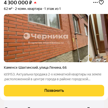
4 300 000
₽
62 м²
2-комн. квартира
1 этаж из 1
Каменск-Шахтинский
,
улица Ленина
,
66
id:9153. Актуальна продажа 2-х комнатной квартиры на земле
,расположенной в центре города в районе городской
администрации.Вся развитая инфраструктура в пешей
доступности. Общая площадь 62 м2 Прихожая ,просторная
Позвонить
кухня ,зал +спальня и раздельный