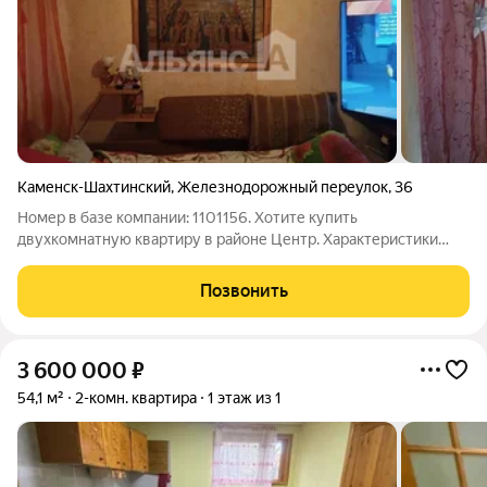
Каменск-Шахтинский
,
Железнодорожный переулок
,
36
Номер в базе компании: 1101156. Хотите купить
двухкомнатную квартиру в районе Центр. Характеристики
Квартира площадью 30 квадратных метров расположена на 1
этаже 2 этажного кирпичного дома. Квартира на земельном
Позвонить
участке, есть хозяйственная постройка.
3 600 000
₽
54,1 м²
2-комн. квартира
1 этаж из 1