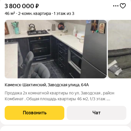
3 800 000
₽
46 м²
2-комн. квартира
1 этаж из 3
Каменск-Шахтинский
,
Заводская улица
,
64А
Продажа 2х комнатной квартиры по ул. Заводская , район
Комбинат . Общая площадь квартиры 46 м2, 1/3 этаж .
Косметический ремонт . Мебель и техника остается по
договоренности. А 241,3
Позвонить
Чат