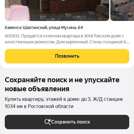
Каменск-Шахтинский
,
улица Мусина
,
64
id:5905. Продаётся отличная квартира в ЖАКТовском доме с
качественным ремонтом. Дом кирпичный. Стены толщиной 60
сантиметров, поэтому зимой тепло, летом прохладно. Общая
площадь 60,2 кв.м. Кухня 8 кв.м. Отопление квартиры
Позвонить
происходит от газового
Сохраняйте поиск и не упускайте
новые объявления
Купить квартиру, этажей в доме: до 3, Ж/Д станция:
1034 км в Ростовской области
Сохранить поиск