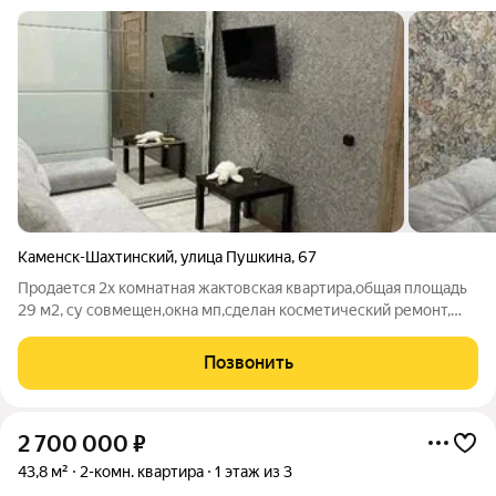
Каменск-Шахтинский
,
улица Пушкина
,
67
Продается 2х комнатная жактовская квартира,общая площадь
29 м2, су совмещен,окна мп,сделан косметический ремонт,
возможна продажа с мебелью. номер в базе 400,4
Позвонить
2 700 000
₽
43,8 м²
2-комн. квартира
1 этаж из 3