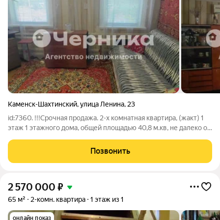
Каменск-Шахтинский
,
улица Ленина
,
23
id:7360. !!!Срочная продажа. 2-х комнатная квартира, (жакт) 1
этаж 1 этажного дома, общей площадью 40,8 м.кв, не далеко от
центра города. Санузел совмещён . Ремонт косметический .
Все коммуникации, отопление газ (котел), вода в доме,
Позвонить
центральная
2 570 000
₽
65 м²
2-комн. квартира
1 этаж из 1
онлайн показ