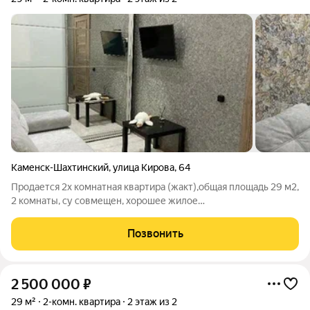
Каменск-Шахтинский
,
улица Кирова
,
64
Продается 2х комнатная квартира (жакт),общая площадь 29 м2,
2 комнаты, су совмещен, хорошее жилое
состояние,косметический ремонт,окна евро, мебель по
договоренности. номер в базе 400,4
Позвонить
2 500 000
₽
29 м²
2-комн. квартира
2 этаж из 2