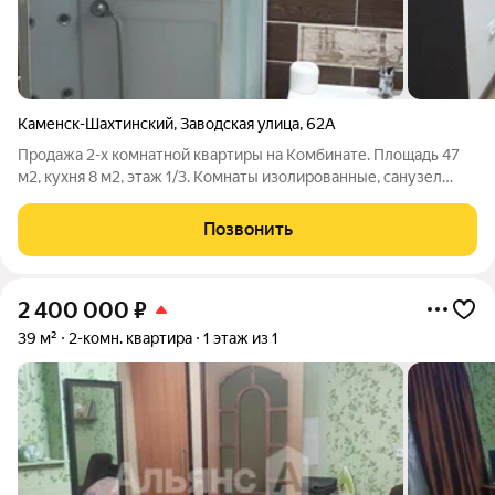
Каменск-Шахтинский
,
Заводская улица
,
62А
Продажа 2-х комнатной квартиры на Комбинате. Площадь 47
м2, кухня 8 м2, этаж 1/3. Комнаты изолированные, санузел
совмещённый. Новая проводка, коммуникации заменены. Окна
м/п. В квартире выполнен ремонт. Высокие потолки, высокий
Позвонить
цоколь. Капитальный
2 400 000
₽
39 м²
2-комн. квартира
1 этаж из 1