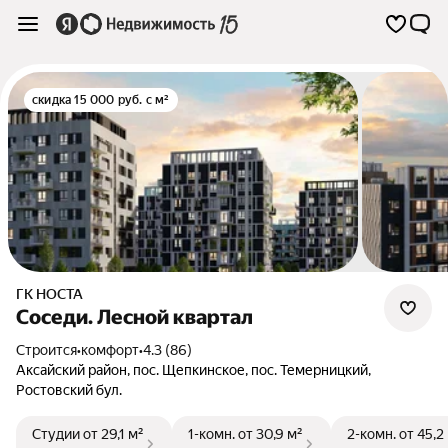
скидка 15 000 руб. с м²
ГК НОСТА
Соседи. Лесной квартал
Строится
•
комфорт
•
4.3 (86)
Аксайский район
,
пос. Щепкинское
,
пос. Темерницкий
,
Ростовский бул.
Студии
от 29,1 м²
1-комн.
от 30,9 м²
2-комн.
от 45,2