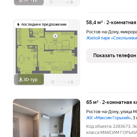
+
13
58,4 м² · 2-комнатна
последнее предложение
Ростов-на-Дону
,
микрор
Жилой парк «Сокольник
Показать телефон
3D-тур
+
2
65 м² · 2-комнатная 
Ростов-на-Дону
,
улица М
ЖК «Максим Горький»
, 
Код объекта: 2283673. 
класса МАКСИМ ГОРЬКИЙ!