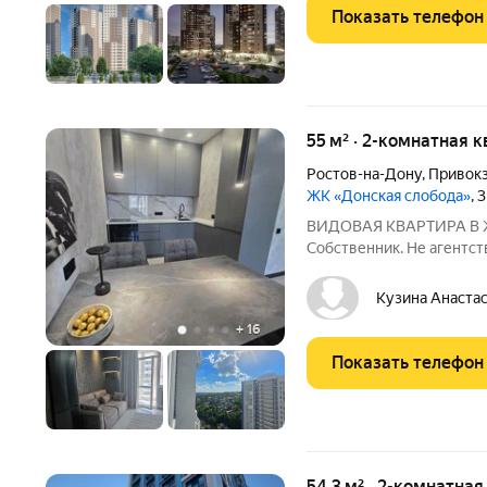
Показать телефон
55 м² · 2-комнатная 
Ростов-на-Дону
,
Привокз
ЖК «Донская слобода»
, 
ВИДОВАЯ КВАРТИРА В ЖК 
Собственник. Не агентст
без обременений. Никто не проживал
владельцами. Всё, что п
Кузина Анаста
хозяевам. Возможна
+
16
Показать телефон
54,3 м² · 2-комнатна