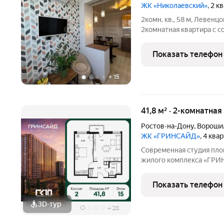
ЖК «Николаевский»
, 2 к
2комн. кв., 58 м, Левенцо
2комнатная квартира с 
доме (2017 г. п.). Плюс
санузел, лоджия; остаётс
Показать телефон
шкафы,
+
15
41,8 м² · 2-комнатная
Ростов-на-Дону
,
Вороши
ЖК «ГРИНСАЙД»
, 4 ква
Современная студия пл
жилого комплекса «ГРИ
специалистов и студенто
инструментом для инвес
Показать телефон
позволяет создать уютн
3D-тур
+
23