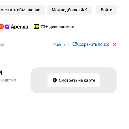
зместить объявление
Моя подборка ЖК
Войти
Сохранить поиск
Район
и
 квартир
Смотреть на карте
в