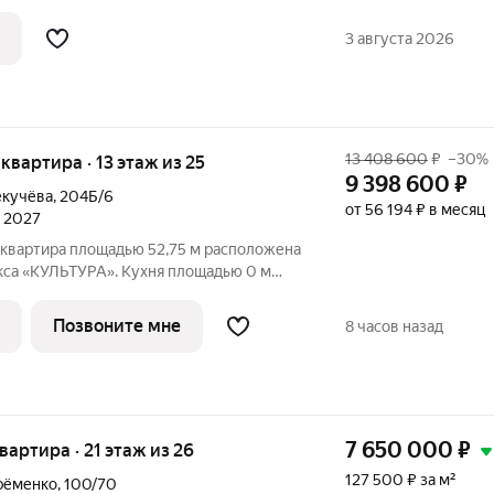
ьни. На полу итальянская плитка , везде
догрева пола. Квартира очень светлая -
3 августа 2026
13 408 600
₽
–30%
 квартира · 13 этаж из 25
9 398 600
₽
екучёва
,
204Б/6
от 56 194 ₽ в месяц
л 2027
 квартира площадью 52,75 м расположена
кса «КУЛЬТУРА». Кухня площадью 0 м
ля семейных обедов и ужинов. Светлые
ощадью 13,45/14,03 м обеспечивают
Позвоните мне
8 часов назад
7 650 000
₽
квартира · 21 этаж из 26
127 500 ₽ за м²
рёменко
,
100/70