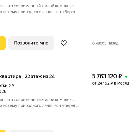
» - это современный жилой комплекс,
осистему природного ландшафта берега
айск на улице 1-й Пятилетки. Находясь в
ентра одного из крупнейших мегаполисов
Позвоните мне
8 часов назад
5 763 120
₽
 квартира · 22 этаж из 24
от 24 152 ₽ в месяц
етки
,
2А
2026
» - это современный жилой комплекс,
осистему природного ландшафта берега
айск на улице 1-й Пятилетки. Находясь в
ентра одного из крупнейших мегаполисов