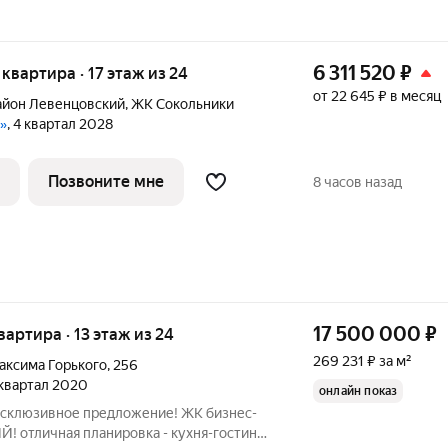
6 311 520
₽
я квартира · 17 этаж из 24
от 22 645 ₽ в месяц
айон Левенцовский
,
ЖК Сокольники
и»
, 4 квартал 2028
Позвоните мне
8 часов назад
17 500 000
₽
квартира · 13 этаж из 24
269 231 ₽ за м²
аксима Горького
,
256
3 квартал 2020
онлайн показ
Эксклюзивное предложение! ЖК бизнес-
 отличная планировка - кухня-гостиная