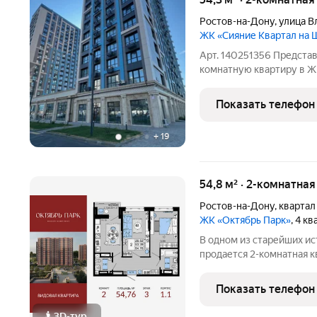
Ростов-на-Дону
,
улица В
ЖК «Сияние Квартал на
Арт. 140251356 Предст
комнатную квартиру в Ж
Комнаты изолированы, р
штукатурка, разводка эл
Показать телефон
системы и добавлены то
+
19
54,8 м² · 2-комнатна
Ростов-на-Дону
,
квартал
ЖК «Октябрь Парк»
, 4 к
В одном из старейших и
продается 2-комнатная 
54.76 кв. м, на 3 этаже 
в новом жилом комплекс
Показать телефон
девелопера
3D-тур