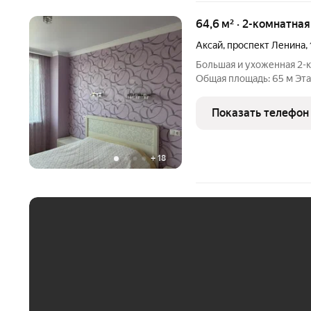
64,6 м² · 2-комнатна
Аксай
,
проспект Ленина
,
Большая и ухоженная 2-
Общая площадь: 65 м Эта
современном, комфортно
подземным паркингом. В
Показать телефон
Локация где любая
+
18
ЕЖЕМЕСЯЧНЫЙ ПЛАТЁ