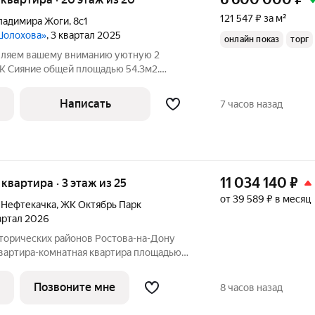
121 547 ₽ за м²
ладимира Жоги
,
8с1
 Шолохова»
, 3 квартал 2025
онлайн показ
торг
авляем вашему вниманию уютную 2
К Сияние общей площадью 54.3м2.
аздельный санузел, выполнена стяжка,
ектрики, проложены трассы под сплит
Написать
7 часов назад
чки
11 034 140
₽
я квартира · 3 этаж из 25
от 39 589 ₽ в месяц
 Нефтекачка
,
ЖК Октябрь Парк
вартал 2026
сторических районов Ростова-на-Дону
квартира-комнатная квартира площадью
25-этажного дома №1.1. Квартира находится
е комфорт-класса «Октябрь Парк» от
Позвоните мне
8 часов назад