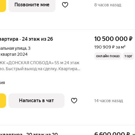
Позвоните мне
8 часов назад
10 500 000
₽
квартира · 24 этаж из 26
190 909 ₽ за м²
альная улица
,
3
3 квартал 2024
онлайн показ
торг
«ДОНСКАЯ СЛОБОДА» 55 м 24 этаж
во. Быстрый выход на сделку. Квартира
 вы будете первыми
редставлено на фото, остаётся новым
сия
Написать в чат
14 часов назад
6 600 000
₽
я квартира · 20 этаж из 20