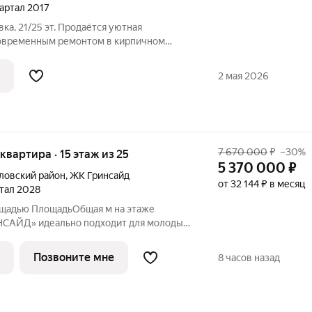
вартал 2017
вка, 21/25 эт. Продаётся уютная
современным ремонтом в кирпичном
ы: изолированные комнаты, раздельный
я встроенная кухня с техникой, мебель,
2 мая 2026
7 670 000
₽
–30%
 квартира · 15 этаж из 25
5 370 000
₽
ловский район
,
ЖК Гринсайд
от 32 144 ₽ в месяц
ртал 2028
ощадью ПлощадьОбщая м на этаже
НСАЙД» идеально подходит для молодых
в. А также может стать идеальным
тиций. Общая жилая площадь 14,87 м
Позвоните мне
8 часов назад
ое