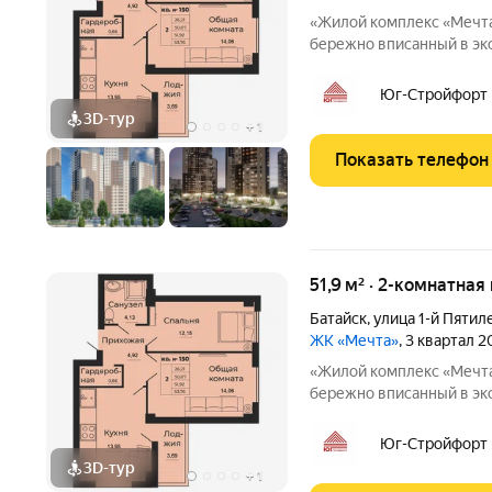
«Жилой комплекс «Мечта
бережно вписанный в эк
реки Койсуг в городе Бат
10-ти минутах езды от ц
Юг-Стройфорт
юга
3D-тур
+
1
Показать телефон
51,9 м² · 2-комнатная
Батайск
,
улица 1-й Пятил
ЖК «Мечта»
, 3 квартал 
«Жилой комплекс «Мечта
бережно вписанный в эк
реки Койсуг в городе Бат
10-ти минутах езды от ц
Юг-Стройфорт
юга
3D-тур
+
1