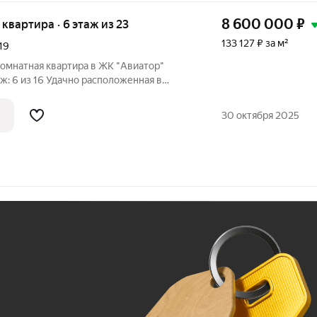
8 600 000
₽
я квартира · 6 этаж из 23
133 127 ₽ за м²
19
комнатная квартира в ЖК "Авиатор"
ж: 6 из 16 Удачно расположенная в
м доме с закрытой территорией и
ся инфраструктура в пешей доступности.
30 октября 2025
Ж