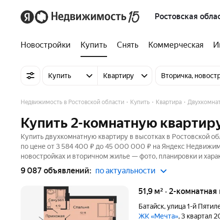
Ростовская обла
Новостройки
Купить
Снять
Коммерческая
И
Купить
Квартиру
Вторичка, новост
Недвижимость в Ростовской области
Купить
Квартира
Двухкомна
Купить 2-комнатную квартиру
Купить двухкомнатную квартиру в высотках в Ростовской об
по цене от 3 584 400 ₽ до 45 000 000 ₽ на Яндекс Недвижим
новостройках и вторичном жилье — фото, планировки и хара
9 087 объявлений:
по актуальности
51,9 м² · 2-комнатна
Батайск
,
улица 1-й Пятил
ЖК «Мечта»
, 3 квартал 