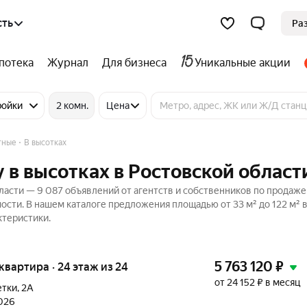
сть
Ра
потека
Журнал
Для бизнеса
Уникальные акции
ройки
2 комн.
Цена
тные
В высотках
 в высотках в Ростовской област
ласти — 9 087 объявлений от агентств и собственников по продаже
ости. В нашем каталоге предложения площадью от 33 м² до 122 м² 
ктеристики.
5 763 120
₽
я квартира · 24 этаж из 24
от 24 152 ₽ в месяц
етки
,
2А
2026