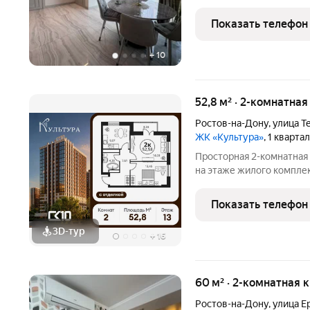
и две изолированных спал
смонтирована система по
Показать телефон
три
+
10
52,8 м² · 2-комнатная
Ростов-на-Дону
,
улица Т
ЖК «Культура»
, 1 кварта
Просторная 2-комнатная
на этаже жилого компле
станет уютным местом д
жилые комнаты общей пл
Показать телефон
комфортное
3D-тур
+
16
60 м² · 2-комнатная 
Ростов-на-Дону
,
улица Е