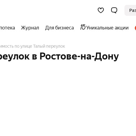
Ра
потека
Журнал
Для бизнеса
Уникальные акции
имость по улице Талый переулок
еулок в Ростове-на-Дону