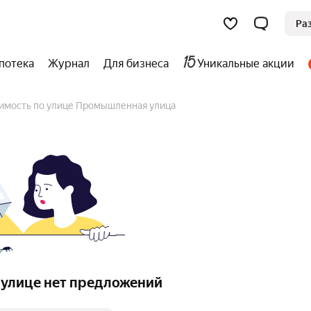
Ра
потека
Журнал
Для бизнеса
Уникальные акции
имость по улице Промышленная улица
 улице нет предложений