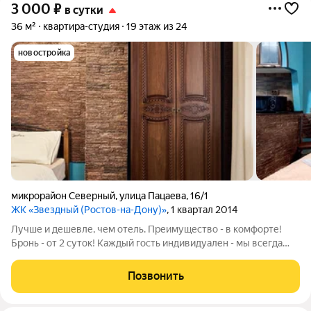
3 000
₽
в сутки
36 м²
квартира-студия
19 этаж из 24
новостройка
микрорайон Северный
,
улица Пацаева
,
16/1
ЖК «Звездный (Ростов-на-Дону)»
, 1 квартал 2014
Лучше и дешевле, чем отель. Преимущество - в комфорте!
Бронь - от 2 суток! Каждый гость индивидуален - мы всегда
идем на встречу с заботой о Вас! Прeдоcтaвляем oтчeтные
документы. Скидки от 3, 5 и 10 дней! Возможна аренда
Позвонить
помесячно! Где нaxoдитcя