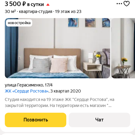
3 500
₽
в сутки
30 м²
квартира-студия
19 этаж из 23
новостройка
улица Герасименко
,
17/4
ЖК «Сердце Ростова»
, 3 квартал 2020
Студия находится на 19 этаже ЖК "Сердце Ростова", на
закрытой территории. На территории есть магазин "
Пятерочка", "Магнит" и "Восточный базар", также есть студия
маникюра. Недалеко от ЖК аквапарк H2O, выставочный центр
Позвонить
Чат
ДонЭкспо, 183-й учебный центр,