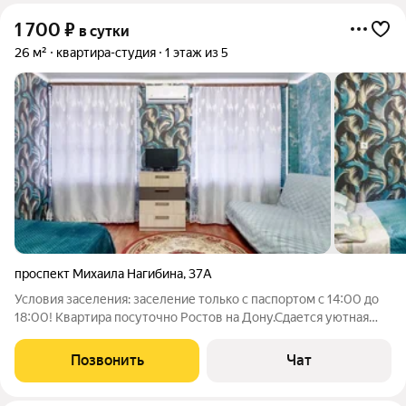
1 700
₽
в сутки
26 м²
квартира-студия
1 этаж из 5
проспект Михаила Нагибина
,
37А
Условия заселения: заселение только с паспортом с 14:00 до
18:00! Квартира посуточно Ростов на Дону.Сдается уютная
квартира в районе «Горизонт», аквапарка «Н2О», выставочного
комплекса «Донэкспоцентр», ТЦ «Рио», 15 минут до центра
Позвонить
Чат
города, остановка