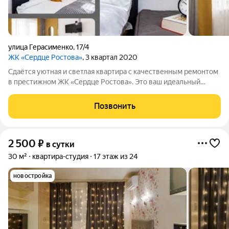
улица Герасименко
,
17/4
ЖК «Сердце Ростова»
, 3 квартал 2020
Сдаётся уютная и светлая квартира с качественным ремонтом
в престижном ЖК «Сердце Ростова». Это ваш идеальный
уголок спокойствия в самом центре шумного города. Здесь
есть всё, чтобы почувствовать себя как дома. О квартире:
Позвонить
Простор и свет,
2 500
₽
в сутки
30 м²
квартира-студия
17 этаж из 24
новостройка