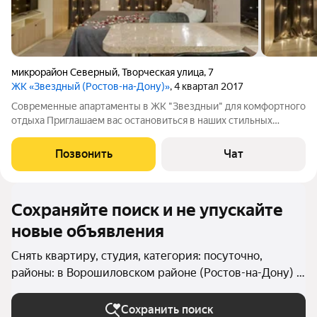
микрорайон Северный
,
Творческая улица
,
7
ЖК «Звездный (Ростов-на-Дону)»
, 4 квартал 2017
Современные апартаменты в ЖК "Звездныи" для комфортного
отдыха Приглашаем вас остановиться в наших стильных
апартаментах, идеально подходящих для отдыха и
восстановления сил. Уютная студия Вместимость: до 2
Позвонить
Чат
человек Спальня, совмещенная с
Сохраняйте поиск и не упускайте
новые объявления
Снять квартиру, студия, категория: посуточно,
районы: в Ворошиловском районе (Ростов-на-Дону) в
Ростове-на-Дону
Сохранить поиск