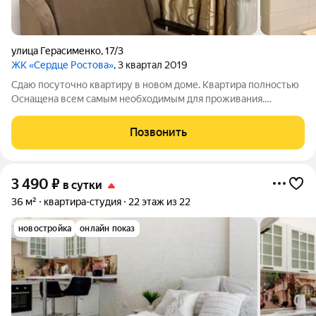
улица Герасименко
,
17/3
ЖК «Сердце Ростова»
, 3 квартал 2019
Сдаю посуточно квартиру в новом доме. Квартира полностью
Оснащена всем самым необходимым для проживания.
Залоговая сумма 1000 руб. возвращается при выезде.
Ориентировочно находится с торговым центром горизонт.
Позвонить
3 490
₽
в сутки
36 м²
квартира-студия
22 этаж из 22
новостройка
онлайн показ