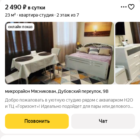
2 490
₽
в сутки
23 м²
квартира-студия
2 этаж из 7
онлайн показ
микрорайон Мясникован
,
Дубовский переулок
,
9В
Добро пожаловать в уютную студию рядом с аквапарком H2O
и ТЦ «Горизонт»! Идеально подойдет для пары или делового
гостя. Для вашего комфорта - двуспальная кровать.
Бесконтактное заселение 24/7. В квартире есть всё
Позвонить
Чат
необходимое для комфортного