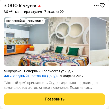
3 000
₽
в сутки
36 м²
квартира-студия
7 этаж из 22
новостройка
есть видео
микрорайон Северный
,
Творческая улица
,
7
ЖК «Звездный (Ростов-на-Дону)»
, 4 квартал 2017
"Уютный дом" приглашает... Студия идеально подходит для
командировок и отдыха «все включено». Позитивная,
аккуратная, теплая квартира с качественным евро-ремонтом в
новом доме с консьержем (ЖК Звездный Северного жилого
Позвонить
массива Ворошиловского