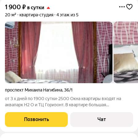
1 900
₽
в сутки
20 м²
квартира-студия
4 этаж из 5
проспект Михаила Нагибина
,
36/1
от 3 х дней по 1900 сутки-2500 Окна квартиры входят на
аквапарк H2 O и ТЦ Горизонт. В квартире большая
двухспальная кровать с ортопедическим матрасом, телевизор
с подпиской wink, кухонная зона, душ и все необходимое для
Позвонить
Чат
комфортного пребывания. Во