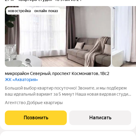
новостройка
онлайн показ
микрорайон Северный
,
проспект Космонавтов
,
1Вс2
ЖК «Акватория»
Большой выбор квартир посуточно! Звоните, и мы подберем
ваш идеальный вариант за 5 минут Наша новая видовая студия
в домe Бизнec-класca ЖК «Aкватория Идеально для двоих
Агентство Добрые квартиры
гостей Просторный двуспальный диван для комфортного сна.
Что вас ждет в
Позвонить
Написать