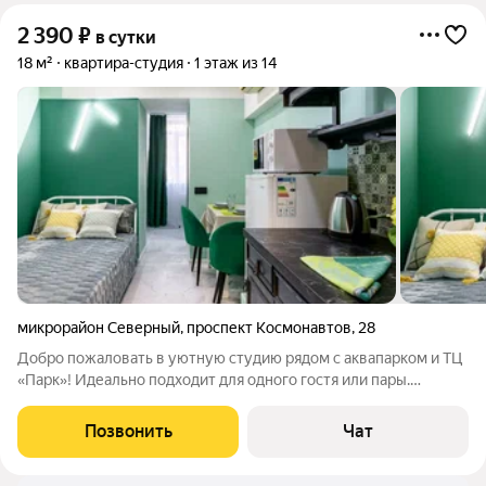
2 390
₽
в сутки
18 м²
квартира-студия
1 этаж из 14
микрорайон Северный
,
проспект Космонавтов
,
28
Добро пожаловать в уютную студию рядом с аквапарком и ТЦ
«Парк»! Идеально подходит для одного гостя или пары.
Спальные места для 2х человек двуспальная кровать.
Бесконтактное заселение 24/7. В квартире есть всё
Позвонить
Чат
необходимое для комфортного