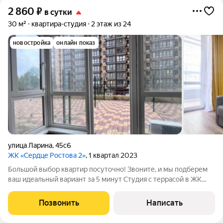
2 860
₽
в сутки
30 м²
квартира-студия
2 этаж из 24
новостройка
онлайн показ
улица Ларина
,
45с6
ЖК «Сердце Ростова 2»
, 1 квартал 2023
Большой выбор квартир посуточно! Звоните, и мы подберем
ваш идеальный вариант за 5 минут Студия с террасой в ЖК
Сердце Ростова Удобное расположение: В пешей доступности:
Вертол Экспоцентр, ТЦ Горизонт, Ашан, колледж ИУБиП,
Позвонить
Написать
Аметист, РГУПС, а также