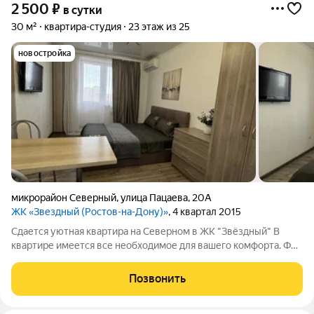
2 500
₽
в сутки
30 м²
квартира-студия
23 этаж из 25
новостройка
микрорайон Северный
,
улица Пацаева
,
20А
ЖК «Звездный (Ростов-на-Дону)»
, 4 квартал 2015
Сдается уютная квартира на Северном в ЖК "Звёздный" В
квартире имеется все необходимое для вашего комфорта. Фен
Полотенца Чистое постельное бельё Мыло, шампунь, гель для
душа Чай, кофе, посуда. Бесплатный Wi-Fi, SMART TV, вся
Позвонить
необходимая техника от