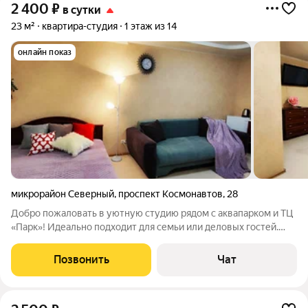
2 400
₽
в сутки
23 м²
квартира-студия
1 этаж из 14
онлайн показ
микрорайон Северный
,
проспект Космонавтов
,
28
Добро пожаловать в уютную студию рядом с аквапарком и ТЦ
«Парк»! Идеально подходит для семьи или деловых гостей.
Спальные места для 4х человек двуспальная кровать и
раскладной диван. Бесконтактное заселение 24/7. В квартире
Позвонить
Чат
есть всё необходимое для