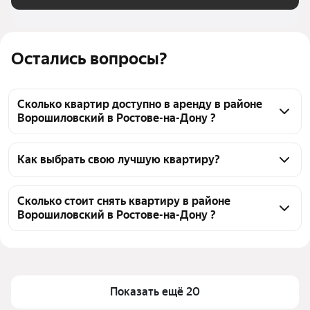
Остались вопросы?
Сколько квартир доступно в аренду в районе
Ворошиловский в Ростове-на-Дону ?
На Яндекс Недвижимости в районе 
Ворошиловский в Ростове-на-Дону доступно в 
Как выбрать свою лучшую квартиру?
аренду 40 квартир, из них 6 объявлений от 
Чтобы снять посуточно квартиру - студию в районе 
собственников, 38 объявлений от агентств
Ворошиловский, воспользуйтесь удобными 
Сколько стоит снять квартиру в районе
Ворошиловский в Ростове-на-Дону ?
фильтрами и сортировкой для выбора среди 
предложений в выбранном районе
Цена за квадратный метр
63 — 165 ₽
Помимо удобной сортировки по цене аренды вы 
Площадь
18 — 45 м²
можете отсортировать результаты по стоимости 
квадратного метра или площади
Показать ещё 20