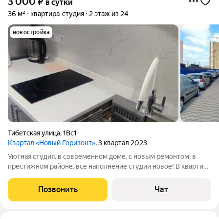
3 000
₽
в сутки
36 м²
квартира-студия
2 этаж из 24
новостройка
Тибетская улица
,
1Вс1
Квартал «Новый Горизонт»
, 3 квартал 2023
Уютная студия, в современном доме, с новым ремонтом, в
престижном районе, всё наполнение студии новое! В квартире
выполнен качественный евро ремонт с использованием
современных материалов. Меблировка и вся необходимая
Позвонить
Чат
бытовая техника (холодильник,