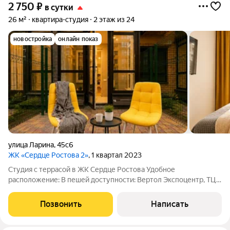
2 750
₽
в сутки
26 м²
квартира-студия
2 этаж из 24
новостройка
онлайн показ
улица Ларина
,
45с6
ЖК «Сердце Ростова 2»
, 1 квартал 2023
Студия с террасой в ЖК Сердце Ростова Удобное
расположение: В пешей доступности: Вертол Экспоцентр, ТЦ
Горизонт, Ашан, колледж ИУБиП, Аметист, РГУПС, а также
ключевые улицы и проспекты Шеболдаева, Ленина, Нагибина,
Позвонить
Написать
Новаторов. В 10-15 минутах: