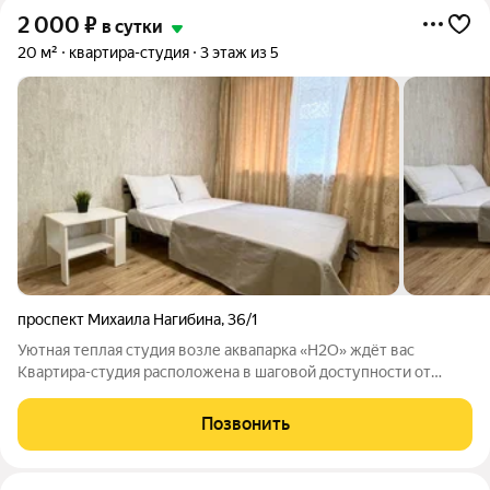
2 000
₽
в сутки
20 м²
квартира-студия
3 этаж из 5
проспект Михаила Нагибина
,
36/1
Уютная теплая студия возле аквапарка «Н2О» ждёт ваc
Квартира-студия расположена в шаговой доступности от
аквапарка и трк «Горизонт» и выставочного комплекса
«ДонЭкспоЦентр» В 15 мин кпп воинской части, институт
Позвонить
РИИЖТ, институт бизнеса и права,