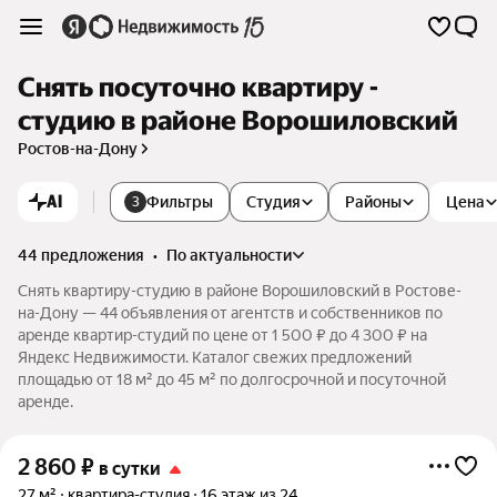
Снять посуточно квартиру -
студию в районе Ворошиловский
Ростов-на-Дону
AI
Фильтры
Студия
Районы
Цена
3
44 предложения
•
по актуальности
Снять квартиру-студию в районе Ворошиловский в Ростове-
на-Дону — 44 объявления от агентств и собственников по
аренде квартир-студий по цене от 1 500 ₽ до 4 300 ₽ на
Яндекс Недвижимости. Каталог свежих предложений
площадью от 18 м² до 45 м² по долгосрочной и посуточной
аренде.
2 860
₽
в сутки
27 м²
квартира-студия
16 этаж из 24