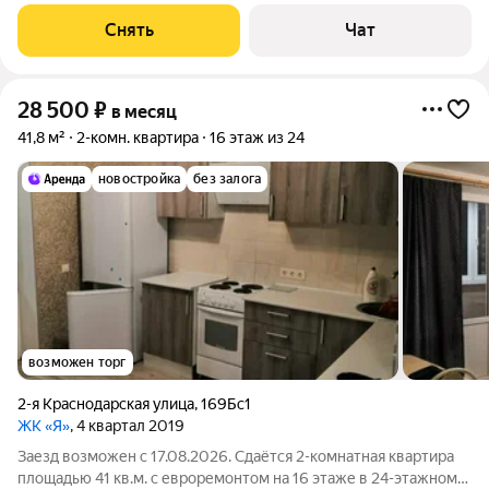
месяцев. Из техники есть: Телевизор Духовой шкаф
Стиральная машина Холодильник Кондиционер
Снять
Чат
Микроволновка Дом - кирпичный, окна выходят во
28 500
₽
в месяц
41,8 м²
2-комн. квартира
16 этаж из 24
новостройка
без залога
возможен торг
2-я Краснодарская улица
,
169Бс1
ЖК «Я»
, 4 квартал 2019
Заезд возможен с 17.08.2026. Сдаётся 2-комнатная квартира
площадью 41 кв.м. с евроремонтом на 16 этаже в 24-этажном