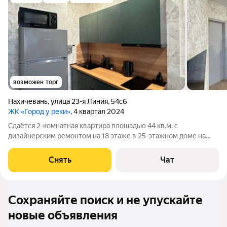
возможен торг
Нахичевань
,
улица 23-я Линия
,
54с6
ЖК «Город у реки»
, 4 квартал 2024
Сдаётся 2-комнатная квартира площадью 44 кв.м. с
дизайнерским ремонтом на 18 этаже в 25-этажном доме на
срок от 11 месяцев. Из техники есть: Телевизор Стиральная
машина Холодильник Кондиционер Микроволновка Пылесос
Снять
Чат
Дом - монолитный, окна
Сохраняйте поиск и не упускайте
новые объявления