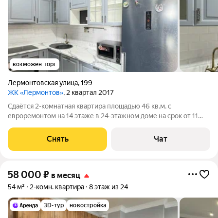
возможен торг
Лермонтовская улица
,
199
ЖК «Лермонтов»
, 2 квартал 2017
Сдаётся 2-комнатная квартира площадью 46 кв.м. с
евроремонтом на 14 этаже в 24-этажном доме на срок от 11
месяцев. Из техники есть: Телевизор Духовой шкаф
Стиральная машина Холодильник Посудомоечная машина
Снять
Чат
Кондиционер Бойлер Микроволновка
58 000
₽
в месяц
54 м²
2-комн. квартира
8 этаж из 24
3D-тур
новостройка