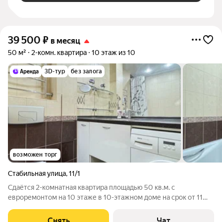
39 500
₽
в месяц
50 м²
2-комн. квартира
10 этаж из 10
3D-тур
без залога
возможен торг
Стабильная улица
,
11/1
Сдаётся 2-комнатная квартира площадью 50 кв.м. с
евроремонтом на 10 этаже в 10-этажном доме на срок от 11
месяцев. Из техники есть: Телевизор Стиральная машина
Холодильник Кондиционер Микроволновка Дом - панельный,
Снять
Чат