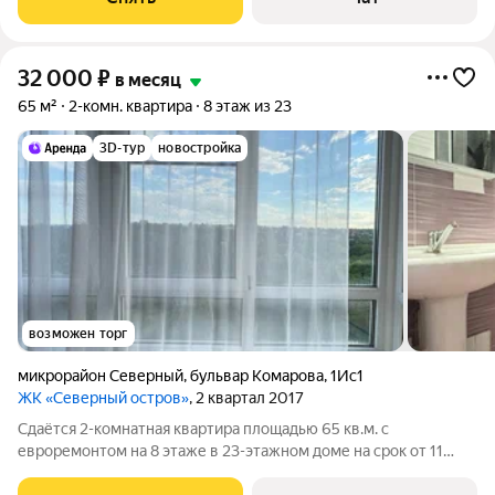
окна выходят во двор. В
32 000
₽
в месяц
65 м²
2-комн. квартира
8 этаж из 23
3D-тур
новостройка
возможен торг
микрорайон Северный
,
бульвар Комарова
,
1Ис1
ЖК «Северный остров»
, 2 квартал 2017
Сдаётся 2-комнатная квартира площадью 65 кв.м. с
евроремонтом на 8 этаже в 23-этажном доме на срок от 11
месяцев. Из техники есть: Телевизор Духовой шкаф