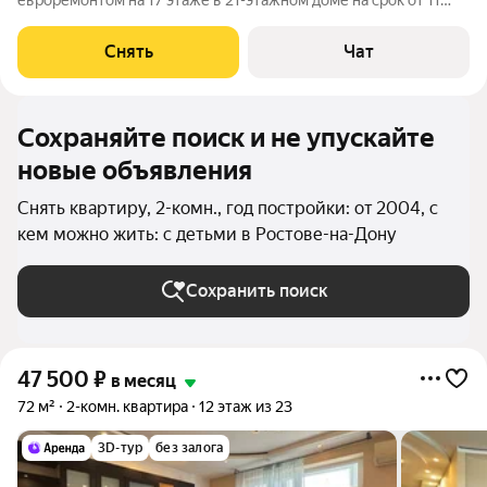
евроремонтом на 17 этаже в 21-этажном доме на срок от 11
месяцев. Из техники есть: Телевизор Духовой шкаф
Стиральная машина Холодильник Кондиционер Бойлер
Снять
Чат
Микроволновка Дом - монолитный, окна
Сохраняйте поиск и не упускайте
новые объявления
Снять квартиру, 2-комн., год постройки: от 2004, с
кем можно жить: с детьми в Ростове-на-Дону
Сохранить поиск
47 500
₽
в месяц
72 м²
2-комн. квартира
12 этаж из 23
3D-тур
без залога