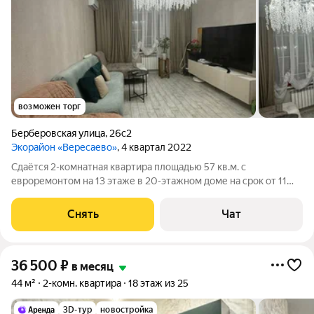
возможен торг
Берберовская улица
,
26с2
Экорайон «Вересаево»
, 4 квартал 2022
Сдаётся 2-комнатная квартира площадью 57 кв.м. с
евроремонтом на 13 этаже в 20-этажном доме на срок от 11
месяцев. Из техники есть: Телевизор Кондиционер Дом -
монолитный. В подъезде 2 лифта - 1 грузовой и 1
Снять
Чат
пассажирский. Есть подземная парковка.
36 500
₽
в месяц
44 м²
2-комн. квартира
18 этаж из 25
3D-тур
новостройка