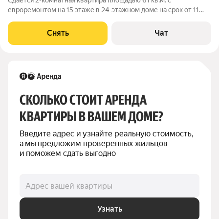
Сдаётся 2-комнатная квартира площадью 61 кв.м. с
евроремонтом на 15 этаже в 24-этажном доме на срок от 11
месяцев. Из техники есть: Телевизор Духовой шкаф
Стиральная машина Холодильник Кондиционер Бойлер
Снять
Чат
Микроволновка Дом - кирпичный, окна
СКОЛЬКО СТОИТ АРЕНДА 
КВАРТИРЫ В ВАШЕМ ДОМЕ?
Введите адрес и узнайте реальную стоимость, 
а мы предложим проверенных жильцов 
и поможем сдать выгодно
Адрес вашей квартиры
Узнать