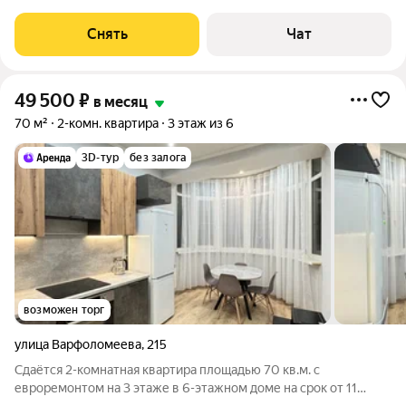
доме на срок от 11 месяцев. Из техники есть: Телевизор
Стиральная машина Холодильник Микроволновка Дом -
Снять
Чат
кирпичный, окна выходят
49 500
₽
в месяц
70 м²
2-комн. квартира
3 этаж из 6
3D-тур
без залога
возможен торг
улица Варфоломеева
,
215
Сдаётся 2-комнатная квартира площадью 70 кв.м. с
евроремонтом на 3 этаже в 6-этажном доме на срок от 11