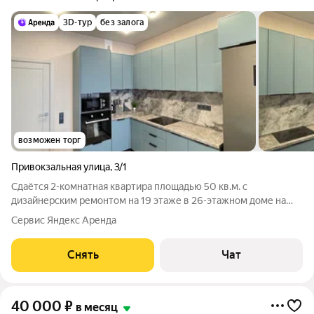
3D-тур
без залога
возможен торг
Привокзальная улица
,
3/1
Сдаётся 2-комнатная квартира площадью 50 кв.м. с
дизайнерским ремонтом на 19 этаже в 26-этажном доме на
срок от 11 месяцев. Из техники есть: Телевизор Стиральная
Сервис Яндекс Аренда
машина Холодильник Посудомоечная машина Кондиционер
Микроволновка Дом -
Снять
Чат
40 000
₽
в месяц