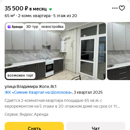
35 500
₽
в месяц
65 м²
2-комн. квартира
5 этаж из 20
3D-тур
новостройка
возможен торг
улица Владимира Жоги
,
8с1
ЖК «Сияние Квартал на Шолохова»
, 3 квартал 2025
Сдаётся 2-комнатная квартира площадью 65 кв.м. с
евроремонтом на 5 этаже в 20-этажном доме на срок от 11
месяцев. Из техники есть: Духовой шкаф Стиральная машина
Сервис Яндекс Аренда
Холодильник Бойлер Дом - кирпичный, окна выходят во двор и
на улицу. В подъезде 2
Снять
Чат