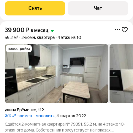
месяцев. Из техники есть: Телевизор Духовой шкаф
Стиральная машина Холодильник Кондиционер
Снять
Чат
Микроволновка Пылесос Дом - кирпичный, окна
39 900
₽
в месяц
55,2 м²
2-комн. квартира
4 этаж из 10
новостройка
улица Ерёменко
,
112
ЖК «5 элемент-монолит»
, 4 квартал 2022
Сдаётся 2-комнатная квартира № 79351, 55.2 м, на 4 этаже 10-
этажного дома. Собственник присутствует на показах.