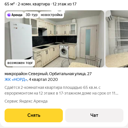
65 м²
2-комн. квартира
12 этаж из 17
3D-тур
новостройка
возможен торг
микрорайон Северный
,
Орбитальная улица
,
27
ЖК «НОРД»
, 4 квартал 2020
Сдаётся 2-комнатная квартира площадью 65 кв.м. с
евроремонтом на 12 этаже в 17-этажном доме на срок от 11
месяцев. Из техники есть: Телевизор Стиральная машина
Сервис Яндекс Аренда
Холодильник Кондиционер Пылесос Дом - монолитный, окна
выходят во двор. В подъезде 2
Снять
Чат