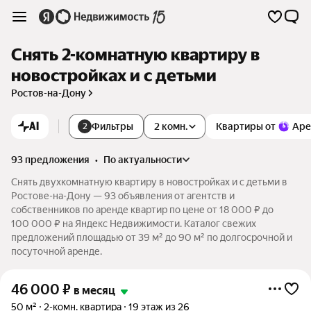
Снять 2-комнатную квартиру в
новостройках и с детьми
Ростов-на-Дону
AI
Фильтры
2 комн.
Квартиры от
Аре
2
93 предложения
•
по актуальности
Снять двухкомнатную квартиру в новостройках и с детьми в
Ростове-на-Дону — 93 объявления от агентств и
собственников по аренде квартир по цене от 18 000 ₽ до
100 000 ₽ на Яндекс Недвижимости. Каталог свежих
предложений площадью от 39 м² до 90 м² по долгосрочной и
посуточной аренде.
46 000
₽
в месяц
50 м²
2-комн. квартира
19 этаж из 26