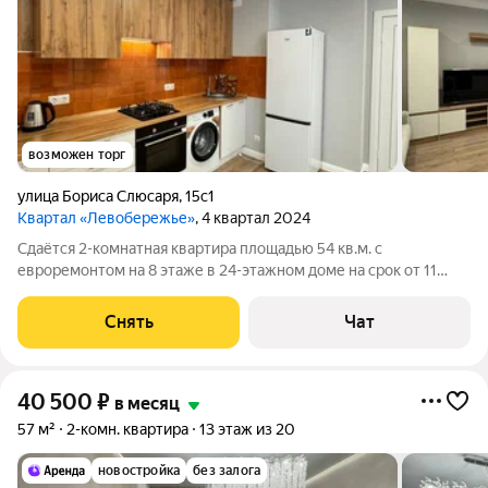
возможен торг
улица Бориса Слюсаря
,
15с1
Квартал «Левобережье»
, 4 квартал 2024
Сдаётся 2-комнатная квартира площадью 54 кв.м. с
евроремонтом на 8 этаже в 24-этажном доме на срок от 11
месяцев. Из техники есть: Телевизор Духовой шкаф
Стиральная машина Холодильник Кондиционер Бойлер
Снять
Чат
Микроволновка Пылесос Дом - кирпичный,
40 500
₽
в месяц
57 м²
2-комн. квартира
13 этаж из 20
новостройка
без залога