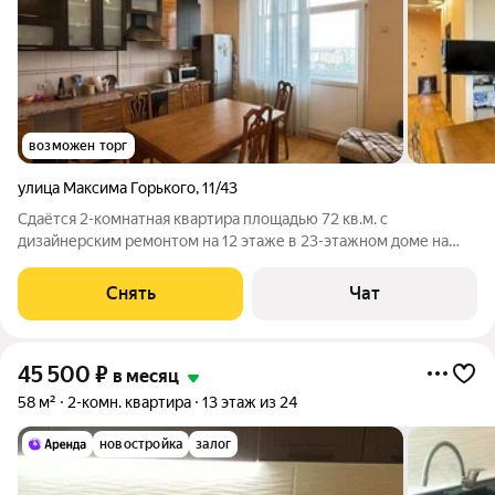
возможен торг
улица Максима Горького
,
11/43
Сдаётся 2-комнатная квартира площадью 72 кв.м. с
дизайнерским ремонтом на 12 этаже в 23-этажном доме на
срок от 11 месяцев. Из техники есть: Телевизор Духовой шкаф
Стиральная машина Холодильник Кондиционер
Снять
Чат
Микроволновка Пылесос Дом -
45 500
₽
в месяц
58 м²
2-комн. квартира
13 этаж из 24
новостройка
залог