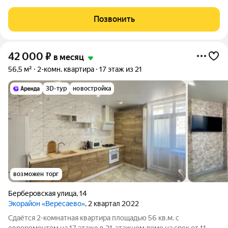
Коммунальные платежи оплачиваются отдельно. Счетчики
оплачиваются отдельно. По условиям проживания: можно с
Позвонить
детьми, без питомцев. Срок
42 000
₽
в месяц
56,5 м²
2-комн. квартира
17 этаж из 21
3D-тур
новостройка
возможен торг
Берберовская улица
,
14
Экорайон «Вересаево»
, 2 квартал 2022
Сдаётся 2-комнатная квартира площадью 56 кв.м. с