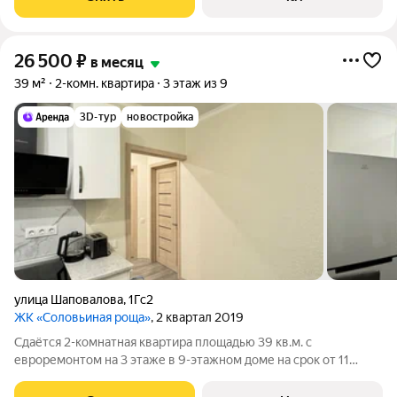
26 500
₽
в месяц
39 м²
2-комн. квартира
3 этаж из 9
3D-тур
новостройка
улица Шаповалова
,
1Гс2
ЖК «Соловьиная роща»
, 2 квартал 2019
Сдаётся 2-комнатная квартира площадью 39 кв.м. с
евроремонтом на 3 этаже в 9-этажном доме на срок от 11
месяцев. Из техники есть: Телевизор Духовой шкаф
Стиральная машина Холодильник Посудомоечная машина