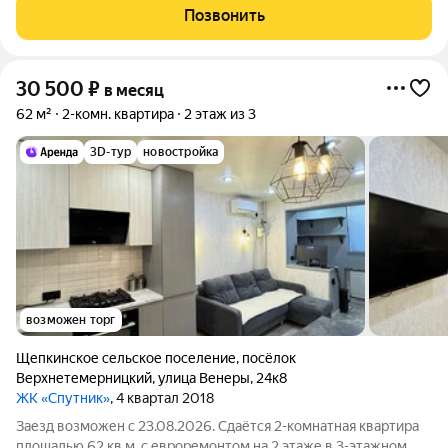
оплачиваются отдельно. По условиям проживания: можно с
Позвонить
детьми, можно с животными Из
30 500
₽
в месяц
62 м²
2-комн. квартира
2 этаж из 3
3D-тур
новостройка
возможен торг
Щепкинское сельское поселение
,
посёлок
Верхнетемерницкий
,
улица Венеры
,
24к8
ЖК «Спутник»
, 4 квартал 2018
Заезд возможен с 23.08.2026. Сдаётся 2-комнатная квартира
площадью 62 кв.м. с евроремонтом на 2 этаже в 3-этажном