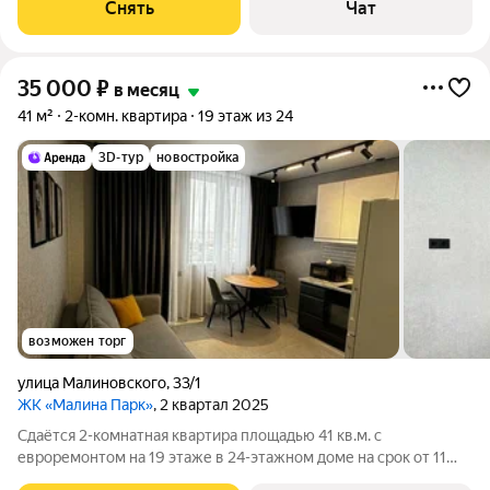
Стиральная машина Холодильник Кондиционер
Снять
Чат
Микроволновка Дом - кирпичный, окна выходят во
35 000
₽
в месяц
41 м²
2-комн. квартира
19 этаж из 24
3D-тур
новостройка
возможен торг
улица Малиновского
,
33/1
ЖК «Малина Парк»
, 2 квартал 2025
Сдаётся 2-комнатная квартира площадью 41 кв.м. с
евроремонтом на 19 этаже в 24-этажном доме на срок от 11
месяцев. Из техники есть: Духовой шкаф Стиральная машина