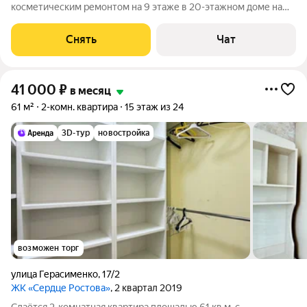
косметическим ремонтом на 9 этаже в 20-этажном доме на
срок от 11 месяцев. Из техники есть: Духовой шкаф Стиральная
машина Холодильник Кондиционер Дом - панельный. Есть
Снять
Чат
консьерж. Жилец оплачивает
41 000
₽
в месяц
61 м²
2-комн. квартира
15 этаж из 24
3D-тур
новостройка
возможен торг
улица Герасименко
,
17/2
ЖК «Сердце Ростова»
, 2 квартал 2019