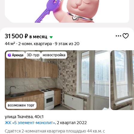
31 500
₽
в месяц
44 м²
2-комн. квартира
9 этаж из 20
3D-тур
новостройка
возможен торг
улица Ткачёва
,
40с1
ЖК «5 элемент-монолит»
, 2 квартал 2022
Сдаётся 2-комнатная квартира площадью 44 кв.м. с