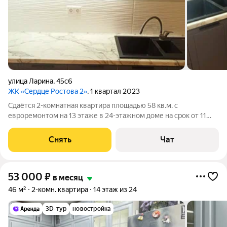
улица Ларина
,
45с6
ЖК «Сердце Ростова 2»
, 1 квартал 2023
Сдаётся 2-комнатная квартира площадью 58 кв.м. с
евроремонтом на 13 этаже в 24-этажном доме на срок от 11
месяцев. Из техники есть: Телевизор Духовой шкаф
Стиральная машина Холодильник Кондиционер
Снять
Чат
Микроволновка Пылесос Дом - монолитный, окна
53 000
₽
в месяц
46 м²
2-комн. квартира
14 этаж из 24
3D-тур
новостройка