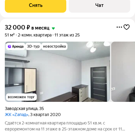
Холодильник Кондиционер Микроволновка Дом - монолитный,
Снять
Чат
окна выходят на улицу. В
32 000
₽
в месяц
51 м²
2-комн. квартира
11 этаж из 25
3D-тур
новостройка
возможен торг
Заводская улица
,
35
ЖК «Zапад»
, 3 квартал 2020
Сдаётся 2-комнатная квартира площадью 51 кв.м. с
евроремонтом на 11 этаже в 25-этажном доме на срок от 11