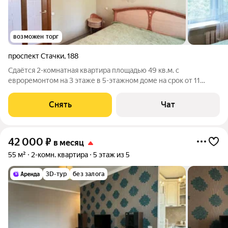
возможен торг
проспект Стачки
,
188
Сдаётся 2-комнатная квартира площадью 49 кв.м. с
евроремонтом на 3 этаже в 5-этажном доме на срок от 11
месяцев. Из техники есть: Телевизор Духовой шкаф
Стиральная машина Холодильник Кондиционер
Снять
Чат
Микроволновка Дом - панельный, окна выходят во
42 000
₽
в месяц
55 м²
2-комн. квартира
5 этаж из 5
3D-тур
без залога