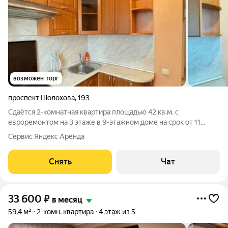
возможен торг
проспект Шолохова
,
193
Сдаётся 2-комнатная квартира площадью 42 кв.м. с
евроремонтом на 3 этаже в 9-этажном доме на срок от 11
месяцев. Из техники есть: Телевизор Духовой шкаф
Сервис Яндекс Аренда
Стиральная машина Холодильник Кондиционер Пылесос Дом -
кирпичный, окна выходят на улицу. В
Снять
Чат
33 600
₽
в месяц
59,4 м²
2-комн. квартира
4 этаж из 5