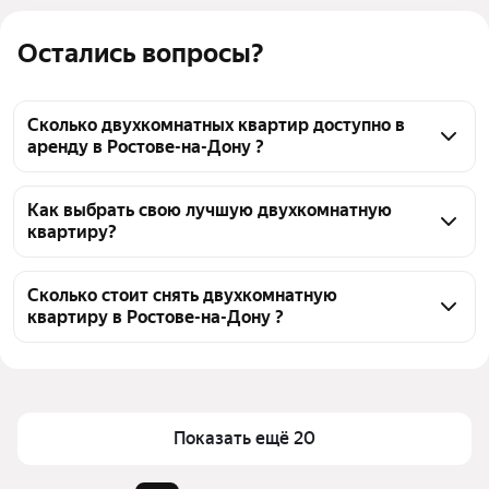
Остались вопросы?
Сколько двухкомнатных квартир доступно в
аренду в Ростове-на-Дону ?
На Яндекс Недвижимости в Ростове-на-Дону 
доступно в аренду 440 двухкомнатных квартир, из 
Как выбрать свою лучшую двухкомнатную
квартиру?
них 19 объявлений от собственников, 416 
объявлений от агентств
Чтобы снять 2-комнатную квартиру, 
воспользуйтесь удобными фильтрами и 
Сколько стоит снять двухкомнатную
квартиру в Ростове-на-Дону ?
сортировкой для выбора среди предложений в 
выбранном районе
Цена за квадратный метр
200 — 3 017 ₽
Помимо удобной сортировки по цене аренды вы 
Площадь
30 — 110 м²
можете отсортировать результаты по стоимости 
квадратного метра или площади
Показать ещё 20