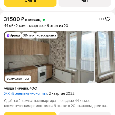
Снять
Чат
Пылесос Дом - кирпичный, окна
31 500
₽
в месяц
44 м²
2-комн. квартира
9 этаж из 20
3D-тур
новостройка
возможен торг
улица Ткачёва
,
40с1
ЖК «5 элемент-монолит»
, 2 квартал 2022
Сдаётся 2-комнатная квартира площадью 44 кв.м. с
косметическим ремонтом на 9 этаже в 20-этажном доме на
срок от 11 месяцев. Из техники есть: Духовой шкаф Стиральная