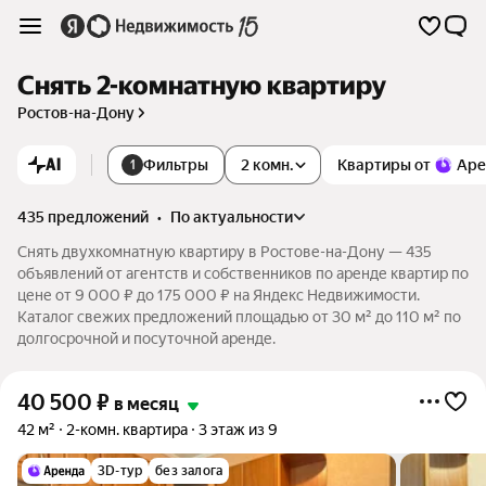
Снять 2-комнатную квартиру
Ростов-на-Дону
AI
Фильтры
2 комн.
Квартиры от
Аре
1
435 предложений
•
по актуальности
Снять двухкомнатную квартиру в Ростове-на-Дону — 435
объявлений от агентств и собственников по аренде квартир по
цене от 9 000 ₽ до 175 000 ₽ на Яндекс Недвижимости.
Каталог свежих предложений площадью от 30 м² до 110 м² по
долгосрочной и посуточной аренде.
40 500
₽
в месяц
42 м²
2-комн. квартира
3 этаж из 9
3D-тур
без залога