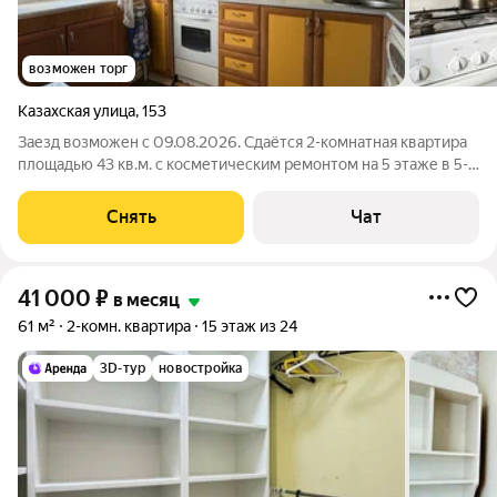
возможен торг
Казахская улица
,
153
Заезд возможен с 09.08.2026. Сдаётся 2-комнатная квартира
площадью 43 кв.м. с косметическим ремонтом на 5 этаже в 5-
этажном доме на срок от 11 месяцев. Из техники есть: Духовой
шкаф Стиральная машина Холодильник Кондиционер Дом -
Снять
Чат
кирпичный, окна
41 000
₽
в месяц
61 м²
2-комн. квартира
15 этаж из 24
3D-тур
новостройка