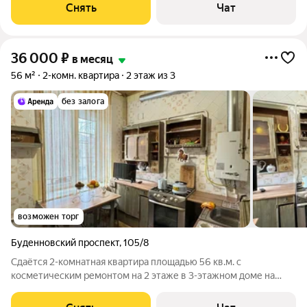
Стиральная машина Холодильник Кондиционер
Снять
Чат
Микроволновка Дом - монолитный, окна
36 000
₽
в месяц
56 м²
2-комн. квартира
2 этаж из 3
без залога
возможен торг
Буденновский проспект
,
105/8
Сдаётся 2-комнатная квартира площадью 56 кв.м. с
косметическим ремонтом на 2 этаже в 3-этажном доме на
срок от 11 месяцев. Из техники есть: Телевизор Духовой шкаф
Стиральная машина Холодильник Кондиционер Бойлер