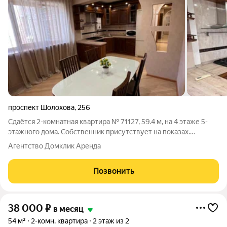
проспект Шолохова
,
256
Сдаётся 2-комнатная квартира № 71127, 59.4 м, на 4 этаже 5-
этажного дома. Собственник присутствует на показах.
Коммунальные платежи оплачиваются отдельно. Счетчики
Агентство Домклик Аренда
оплачиваются отдельно. По условиям проживания: можно с
детьми, можно с питомцами. Срок
Позвонить
38 000
₽
в месяц
54 м²
2-комн. квартира
2 этаж из 2