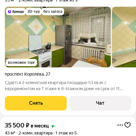
53 м²
2-комн. квартира
7 этаж из 9
3D-тур
без залога
возможен торг
проспект Королёва
,
27
Сдаётся 2-комнатная квартира площадью 53 кв.м. с
евроремонтом на 7 этаже в 9-этажном доме на срок от 11
месяцев. Из техники есть: Телевизор Духовой шкаф
Стиральная машина Холодильник Кондиционер
Снять
Чат
Микроволновка Пылесос Дом - панельный, окна
35 500
₽
в месяц
43 м²
2-комн. квартира
1 этаж из 5