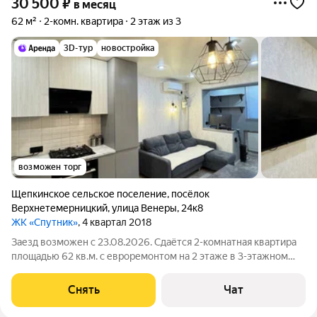
30 500
₽
в месяц
62 м²
2-комн. квартира
2 этаж из 3
3D-тур
новостройка
возможен торг
Щепкинское сельское поселение
,
посёлок
Верхнетемерницкий
,
улица Венеры
,
24к8
ЖК «Спутник»
, 4 квартал 2018
Заезд возможен с 23.08.2026. Сдаётся 2-комнатная квартира
площадью 62 кв.м. с евроремонтом на 2 этаже в 3-этажном
доме на срок от 11 месяцев. Из техники есть: Телевизор
Духовой шкаф Стиральная машина Холодильник Кондиционер
Снять
Чат
Бойлер