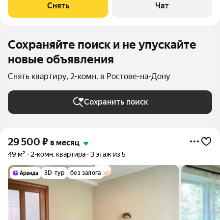
Стиральная машина Холодильник Кондиционер
Снять
Чат
Микроволновка Дом - панельный,
Сохраняйте поиск и не упускайте
новые объявления
Снять квартиру, 2-комн. в Ростове-на-Дону
Сохранить поиск
29 500
₽
в месяц
49 м²
2-комн. квартира
3 этаж из 5
3D-тур
без залога