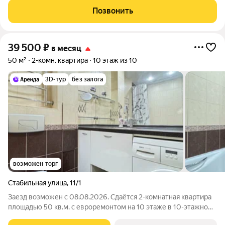
оплачиваются отдельно. По условиям проживания: можно с
Позвонить
детьми, можно с животными Из
39 500
₽
в месяц
50 м²
2-комн. квартира
10 этаж из 10
3D-тур
без залога
возможен торг
Стабильная улица
,
11/1
Заезд возможен с 08.08.2026. Сдаётся 2-комнатная квартира
площадью 50 кв.м. с евроремонтом на 10 этаже в 10-этажном
доме на срок от 11 месяцев. Из техники есть: Телевизор