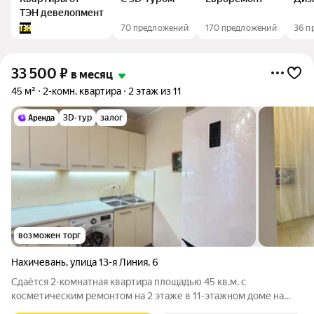
ТЭН девелопмент
70 предложений
170 предложений
36 п
33 500
₽
в месяц
45 м²
2-комн. квартира
2 этаж из 11
3D-тур
залог
возможен торг
Нахичевань
,
улица 13-я Линия
,
6
Сдаётся 2-комнатная квартира площадью 45 кв.м. с
косметическим ремонтом на 2 этаже в 11-этажном доме на
срок от 11 месяцев. Из техники есть: Телевизор Духовой шкаф