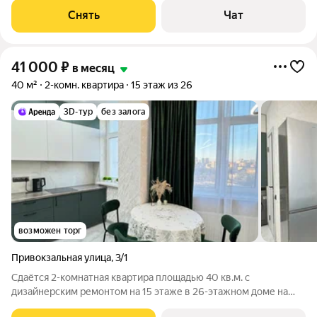
Стиральная машина Холодильник Кондиционер Пылесос Дом -
Снять
Чат
кирпичный, окна выходят
41 000
₽
в месяц
40 м²
2-комн. квартира
15 этаж из 26
3D-тур
без залога
возможен торг
Привокзальная улица
,
3/1
Сдаётся 2-комнатная квартира площадью 40 кв.м. с
дизайнерским ремонтом на 15 этаже в 26-этажном доме на
срок от 11 месяцев. Из техники есть: Телевизор Духовой шкаф