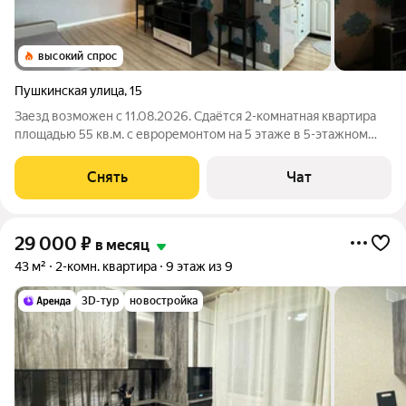
высокий спрос
Пушкинская улица
,
15
Заезд возможен с 11.08.2026. Сдаётся 2-комнатная квартира
площадью 55 кв.м. с евроремонтом на 5 этаже в 5-этажном
доме на срок от 11 месяцев. Из техники есть: Телевизор
Стиральная машина Холодильник Кондиционер Дом -
Снять
Чат
кирпичный, окна выходят во
29 000
₽
в месяц
43 м²
2-комн. квартира
9 этаж из 9
3D-тур
новостройка