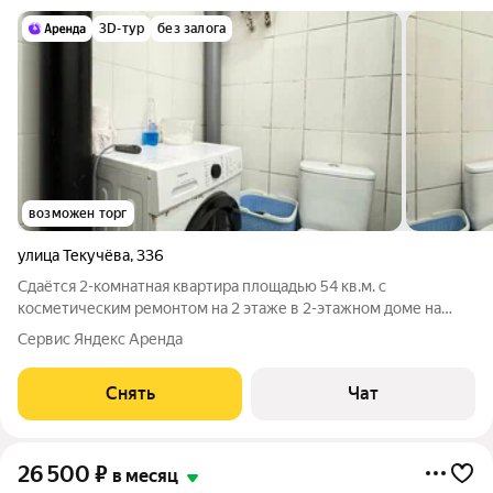
3D-тур
без залога
возможен торг
улица Текучёва
,
336
Сдаётся 2-комнатная квартира площадью 54 кв.м. с
косметическим ремонтом на 2 этаже в 2-этажном доме на
срок от 11 месяцев. Из техники есть: Телевизор Стиральная
Сервис Яндекс Аренда
машина Холодильник Бойлер Микроволновка Дом -
кирпичный, окна выходят во двор. Во
Снять
Чат
26 500
₽
в месяц