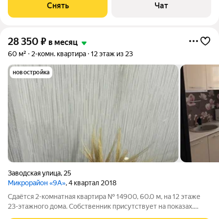
машина Холодильник Кондиционер Дом - панельный. Есть
Снять
Чат
консьерж. Жилец оплачивает
28 350
₽
в месяц
60 м²
2-комн. квартира
12 этаж из 23
новостройка
Заводская улица
,
25
Микрорайон «9А»
, 4 квартал 2018
Сдаётся 2-комнатная квартира № 14900, 60.0 м, на 12 этаже
23-этажного дома. Собственник присутствует на показах.
Коммунальные платежи оплачиваются отдельно. Счетчики