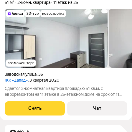
51 м²
2-комн. квартира
11 этаж из 25
3D-тур
новостройка
возможен торг
Заводская улица
,
35
ЖК «Zапад»
, 3 квартал 2020
Сдаётся 2-комнатная квартира площадью 51 кв.м. с
евроремонтом на 11 этаже в 25-этажном доме на срок от 11
месяцев. Из техники есть: Телевизор Духовой шкаф
Стиральная машина Холодильник Кондиционер
Снять
Чат
Микроволновка Дом - кирпичный, окна выходят во