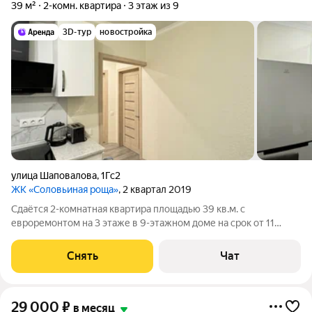
39 м²
2-комн. квартира
3 этаж из 9
3D-тур
новостройка
улица Шаповалова
,
1Гс2
ЖК «Соловьиная роща»
, 2 квартал 2019
Сдаётся 2-комнатная квартира площадью 39 кв.м. с
евроремонтом на 3 этаже в 9-этажном доме на срок от 11
месяцев. Из техники есть: Телевизор Духовой шкаф
Стиральная машина Холодильник Посудомоечная машина
Снять
Чат
Кондиционер Микроволновка Пылесос Дом
29 000
₽
в месяц