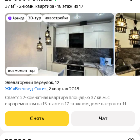
37 м²
2-комн. квартира
15 этаж из 17
3D-тур
новостройка
возможен торг
Элеваторный переулок
,
12
ЖК «Военвед-Сити»
, 2 квартал 2018
Сдаётся 2-комнатная квартира площадью 37 кв.м. с
евроремонтом на 15 этаже в 17-этажном доме на срок от 11
месяцев. Из техники есть: Телевизор Духовой шкаф
Стиральная машина Холодильник Кондиционер Бойлер
Снять
Чат
Микроволновка Дом - монолитный, окна