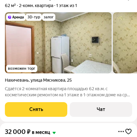
62 м²
2-комн. квартира
1 этаж из 1
3D-тур
залог
возможен торг
Нахичевань
,
улица Мясникова
,
25
Сдаётся 2-комнатная квартира площадью 62 кв.м. с
косметическим ремонтом на 1 этаже в 1-этажном доме на срок
от 11 месяцев. Из техники есть: Телевизор Духовой шкаф
Стиральная машина Холодильник Бойлер Микроволновка
Снять
Чат
Пылесос Дом - кирпичный, окна
32 000
₽
в месяц