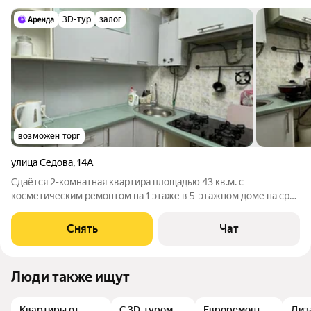
3D-тур
залог
возможен торг
улица Седова
,
14А
Сдаётся 2-комнатная квартира площадью 43 кв.м. с
косметическим ремонтом на 1 этаже в 5-этажном доме на срок
от 11 месяцев. Из техники есть: Стиральная машина
Холодильник Кондиционер Бойлер Микроволновка Дом -
Снять
Чат
кирпичный, окна выходят во двор. Во
Люди также ищут
Квартиры от
С 3D-туром
Евроремонт
Диз