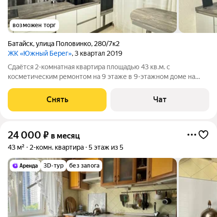
возможен торг
Батайск
,
улица Половинко
,
280/7к2
ЖК «Южный Берег»
, 3 квартал 2019
Сдаётся 2-комнатная квартира площадью 43 кв.м. с
косметическим ремонтом на 9 этаже в 9-этажном доме на
срок от 11 месяцев. Из техники есть: Телевизор Духовой шкаф
Стиральная машина Холодильник Посудомоечная машина
Снять
Чат
Кондиционер Микроволновка Дом
24 000
₽
в месяц
43 м²
2-комн. квартира
5 этаж из 5
3D-тур
без залога