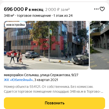
696 000
₽
в месяц
2 000 ₽ за м²
348 м²
торговое помещение
1 этаж из 24
новостройка
микрорайон Сельмаш
,
улица Сержантова
,
9/27
ЖК «Юбилейный»
, 3 квартал 2021
Номер объекта: 554121. От собственника. Без комиссии.
Сдается торговое помещение площадью 348 кв.м в Торгово-
офисном центре, по адресу: г. Ростов-на-Дону, улица
Сержантова, 9/27. Характеристики и преимущества: - 1-й этаж -
Позвонить
1-я линия, объект