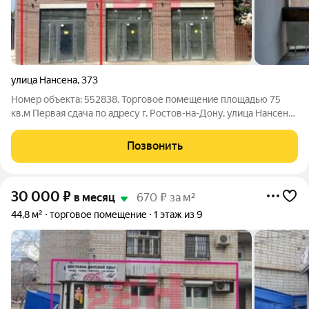
улица Нансена
,
373
Номер объекта: 552838. Торговое помещение площадью 75
кв.м Первая сдача по адресу г. Ростов-на-Дону, улица Нансена,
373. Характеристики и преимущества помещения: -
помещение расположено на 1 этаже, стрит-ритейл - первая
Позвонить
линия с отличной видимостью и
30 000
₽
в месяц
670 ₽ за м²
44,8 м²
торговое помещение
1 этаж из 9