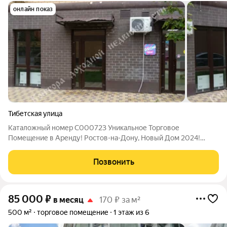
онлайн показ
Тибетская улица
Каталожный номер C000723 Уникальное Торговое
Помещение в Аренду! Ростов-на-Дону, Новый Дом 2024!
Ищете идеальную локацию для вашего бизнеса?
Представляем эксклюзивное торговое помещение в аренду в
Позвонить
самом сердце Ростова-на-Дону! Это не просто
85 000
₽
в месяц
170 ₽ за м²
500 м²
торговое помещение
1 этаж из 6