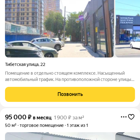
Тибетская улица
,
22
Помещение в отдельно стоящем комплексе. Насыщенный
автомобильный трафик. На противоположной стороне улицы
идет возведение жилого комплекса, часть которого уже
введена в эксплуатацию, перспектива значительного
Позвонить
увеличения трафика. На фото помещение
95 000
₽
в месяц
1 900 ₽ за м²
50 м²
торговое помещение
1 этаж из 1