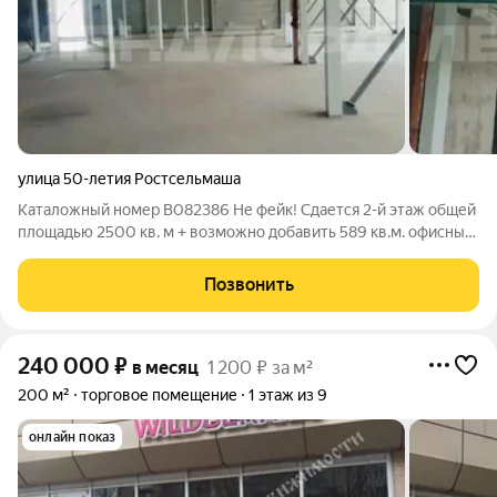
улица 50-летия Ростсельмаша
Каталожный номер B082386 Не фейк! Сдается 2-й этаж общей
площадью 2500 кв. м + возможно добавить 589 кв.м. офисных
помещений. - 2-й этаж 3-х этажного здания (офисы
расположены на 3-м этаже) - отдельный вход, предусмотрен
Позвонить
запасной выход, своя зона
240 000
₽
в месяц
1 200 ₽ за м²
200 м²
торговое помещение
1 этаж из 9
онлайн показ