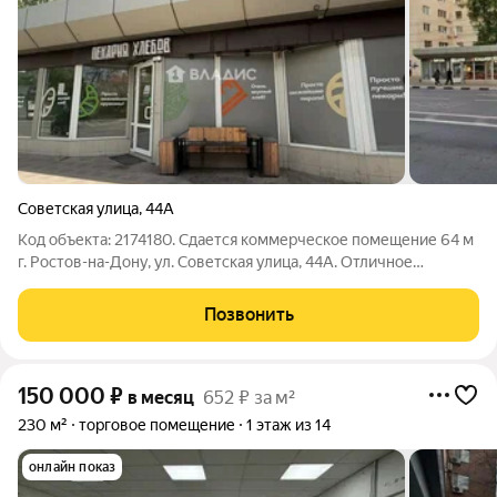
Советская улица
,
44А
Код объекта: 2174180. Сдается коммерческое помещение 64 м
г. Ростов-на-Дону, ул. Советская улица, 44А. Отличное
помещение для собственного бизнеса или инвестиции.
Активный район города с высоким трафиком. Общая площадь
Позвонить
64 м Этаж 1 Тип помещения
150 000
₽
в месяц
652 ₽ за м²
230 м²
торговое помещение
1 этаж из 14
онлайн показ