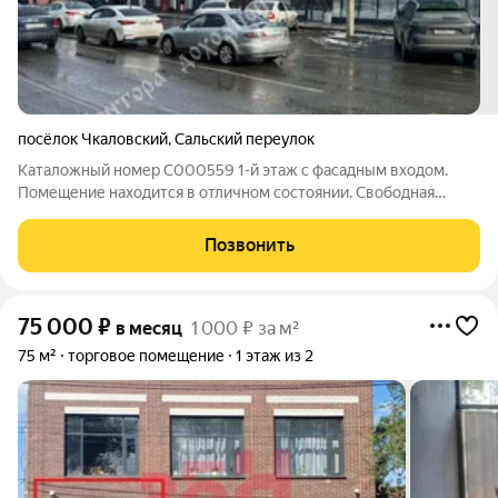
посёлок Чкаловский
,
Сальский переулок
Каталожный номер C000559 1-й этаж с фасадным входом.
Помещение находится в отличном состоянии. Свободная
планировка позволяет адаптировать пространство под любые
нужды: магазин, офис или кафе выбор за вами! Парковочный
Позвонить
карман по фасаду обеспечивает
75 000
₽
в месяц
1 000 ₽ за м²
75 м²
торговое помещение
1 этаж из 2