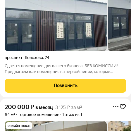
проспект Шолохова
,
74
Сдается помещение для вашего бизнеса! БЕЗ КОМИССИИ!
Предлагаем вам помещения на первой линии, которые
идеально подойдут для реализации самых смелых идей.
Площадь помещения 50 м. В помещение выполнен ремонт,
Позвонить
есть собственный санузел. Кроме того,
200 000
₽
в месяц
3 125 ₽ за м²
64 м²
торговое помещение
1 этаж из 1
онлайн показ