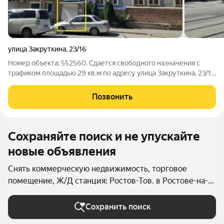
улица Закруткина
,
23/16
Номер объекта: 552560. Сдается свободного назначения с
трафиком площадью 29 кв.м по адресу улица Закруткина, 23/16
Идеально под офис, пункт выдачи заказов, салон, студию,
шоурум, консультационный центр и другие форматы бизнеса.
Позвонить
Отличный вариант в
Сохраняйте поиск и не упускайте
новые объявления
Снять коммерческую недвижимость, торговое
помещение, Ж/Д станция: Ростов-Тов. в Ростове-на-
Дону
Сохранить поиск