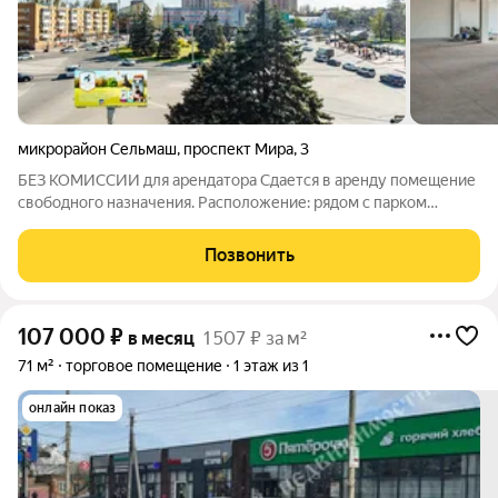
микрорайон Сельмаш
,
проспект Мира
,
3
БЕЗ КОМИССИИ для арендатора Сдается в аренду помещение
свободного назначения. Расположение: рядом с парком
Островского Площадь: 740 кв.м. Этаж: второй этаж отдельного
здания Входы: два отдельных входа (центральный и со двора)
Позвонить
Высота потолков: 4 м
107 000
₽
в месяц
1 507 ₽ за м²
71 м²
торговое помещение
1 этаж из 1
онлайн показ