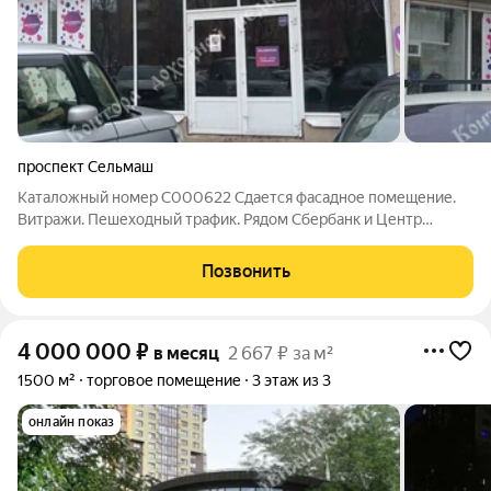
проспект Сельмаш
Каталожный номер C000622 Сдается фасадное помещение.
Витражи. Пешеходный трафик. Рядом Сбербанк и Центр
инвест. Рассмотрим все варианты аренды. Звоните!
Компанией предоставляется гарантия безопасности сделки.
Позвонить
Документы готовы к продаже. Подходят
4 000 000
₽
в месяц
2 667 ₽ за м²
1500 м²
торговое помещение
3 этаж из 3
онлайн показ