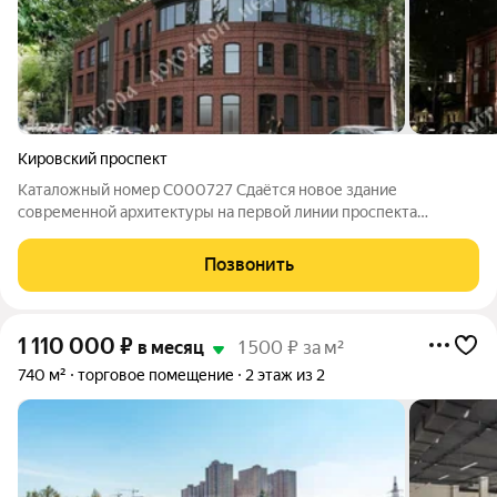
Кировский проспект
Каталожный номер C000727 Сдаётся новое здание
современной архитектуры на первой линии проспекта
Кировский в центре города , идеальная локация для любого
бизнеса. Основные преимущества и характеристики: Высота
Позвонить
потолков- 4,5 м и 3,3 м Выделенная
1 110 000
₽
в месяц
1 500 ₽ за м²
740 м²
торговое помещение
2 этаж из 2