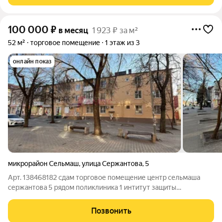
100 000
₽
в месяц
1 923 ₽ за м²
52 м²
торговое помещение
1 этаж из 3
онлайн показ
микрорайон Сельмаш
,
улица Сержантова
,
5
Арт. 138468182 сдам торговое помещение центр сельмаша
сержантова 5 рядом поликлиника 1 интитут защиты
предпринимательства рынок
Позвонить