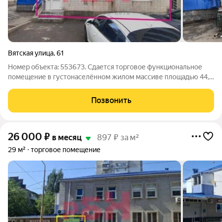
Вятская улица
,
61
Номер объекта: 553673. Сдается торговое функциональное
помещение в густонаселённом жилом массиве площадью 44,8
кв.м с тремя мокрыми точками, по адресу: Вятская улица, 61
Характеристики и преимущества: - помещение готово под ПВЗ
Позвонить
или кулинарию - 1-й
26 000
₽
в месяц
897 ₽ за м²
29 м²
торговое помещение