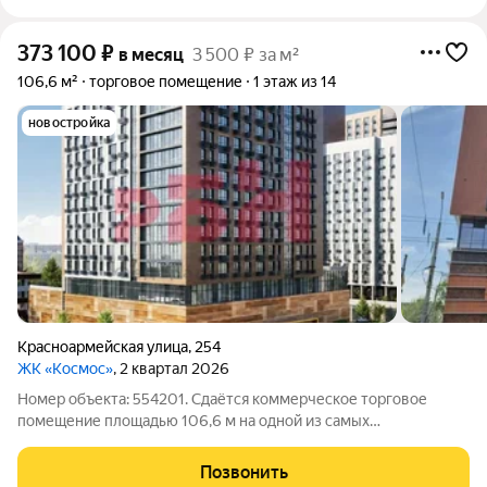
373 100
₽
в месяц
3 500 ₽ за м²
106,6 м²
торговое помещение
1 этаж из 14
новостройка
Красноармейская улица
,
254
ЖК «Космос»
, 2 квартал 2026
Номер объекта: 554201. Сдаётся коммерческое торговое
помещение площадью 106,6 м на одной из самых
востребованных торговых улиц города, по адресу:
Красноармейская улица, 254 Престижная локация для
Позвонить
успешного бизнеса Характеристики и преимущества: - 1-й