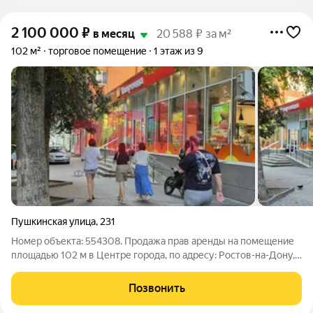
2 100 000
₽
в месяц
20 588 ₽ за м²
102 м²
торговое помещение
1 этаж из 9
Пушкинская улица
,
231
Номер объекта: 554308. Продажа прав аренды на помещение
площадью 102 м в Центре города, по адресу: Ростов-на-Дону,
Пушкинская улица, 231 Характеристики и преимущества: -
комфортные условия аренды 140 000 руб/мес - активный
Позвонить
район, Пушкинская улица -