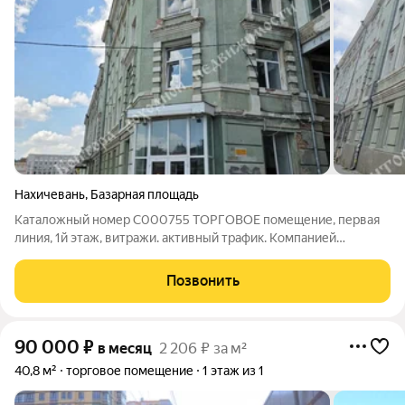
Нахичевань
,
Базарная площадь
Каталожный номер C000755 ТОРГОВОЕ помещение, первая
линия, 1й этаж, витражи. активный трафик. Компанией
предоставляется гарантия безопасности сделки. Документы
готовы к продаже. Подходят любые виды расчетов.
Позвонить
90 000
₽
в месяц
2 206 ₽ за м²
40,8 м²
торговое помещение
1 этаж из 1