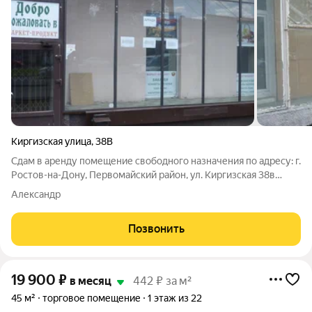
Киргизская улица
,
38В
Сдам в аренду помещение свободного назначения по адресу: г.
Ростов-на-Дону, Первомайский район, ул. Киргизская 38в
(первая линия, витрина на площадь Чкалова). Фасад 20м. 1
Александр
этаж, площадь 183 кв. м. Есть возможность отделить часть 90
кв. м. со своим
Позвонить
19 900
₽
в месяц
442 ₽ за м²
45 м²
торговое помещение
1 этаж из 22