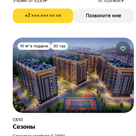
3-комн. от 53,8 м²
от 10,8 млн ₽
+7 ××× ××× ×× ××
Позвоните мне
10 м² в подарок
3D-тур
СК10
Сезоны