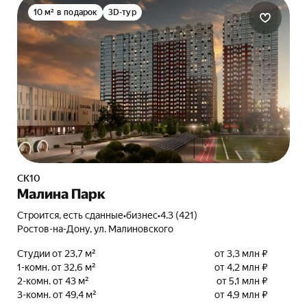
10 м² в подарок
3D-тур
СК10
Малина Парк
Строится, есть сданные
•
бизнес
•
4.3 (421)
Ростов-на-Дону, ул. Малиновского
Студии от 23,7 м²
от 3,3 млн ₽
1-комн. от 32,6 м²
от 4,2 млн ₽
2-комн. от 43 м²
от 5,1 млн ₽
3-комн. от 49,4 м²
от 4,9 млн ₽