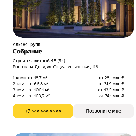
Альянс Групп
Собрание
Строится
•
элитный
•
4.5 (54)
Ростов-на-Дону, ул. Социалистическая, 118
1-комн. от 48,7 м²
от 28,1 млн ₽
2-комн. от 66,8 м²
от 31,9 млн ₽
3-комн. от 106,1 м²
от 43,5 млн ₽
4-комн. от 163,5 м²
от 74,1 млн ₽
+7 ××× ××× ×× ××
Позвоните мне