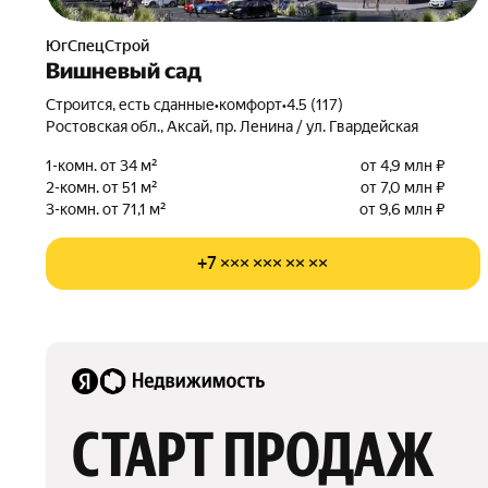
ЮгСпецСтрой
Вишневый сад
Строится, есть сданные
•
комфорт
•
4.5 (117)
Ростовская обл., Аксай, пр. Ленина / ул. Гвардейская
1-комн. от 34 м²
от 4,9 млн ₽
2-комн. от 51 м²
от 7,0 млн ₽
3-комн. от 71,1 м²
от 9,6 млн ₽
+7 ××× ××× ×× ××
СТАРТ ПРОДАЖ