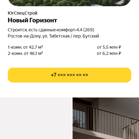
ЮгСпецСтрой
Новый Горизонт
Строится, есть сданные
•
комфорт
•
4.4 (269)
Ростов-на-Дону, ул. Тибетская / пер. Бугский
1-комн. от 42,7 м²
от 5,5 млн ₽
2-комн. от 46,1 м²
от 6,2 млн ₽
+7 ××× ××× ×× ××