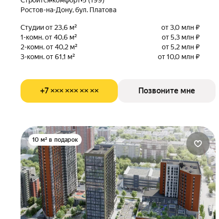
Строится
•
комфорт
•
5 (199)
Ростов-на-Дону, бул. Платова
Студии от 23,6 м²
от 3,0 млн ₽
1-комн. от 40,6 м²
от 5,3 млн ₽
2-комн. от 40,2 м²
от 5,2 млн ₽
3-комн. от 61,1 м²
от 10,0 млн ₽
+7 ××× ××× ×× ××
Позвоните мне
10 м² в подарок