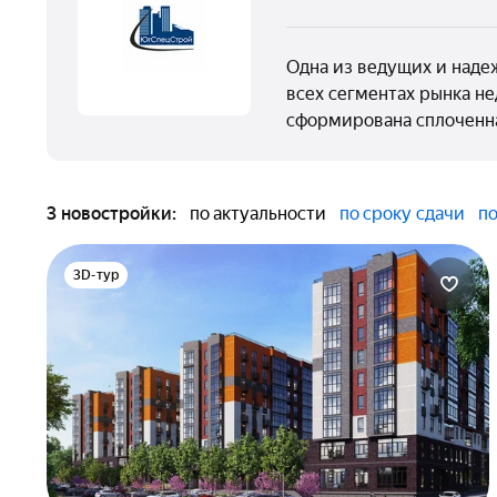
Одна из ведущих и наде
всех сегментах рынка н
сформирована сплоченн
3 новостройки:
по актуальности
по сроку сдачи
по
3D-тур