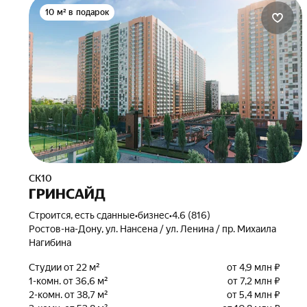
10 м² в подарок
СК10
ГРИНСАЙД
Строится, есть сданные
•
бизнес
•
4.6 (816)
Ростов-на-Дону, ул. Нансена / ул. Ленина / пр. Михаила
Нагибина
Студии от 22 м²
от 4,9 млн ₽
1-комн. от 36,6 м²
от 7,2 млн ₽
2-комн. от 38,7 м²
от 5,4 млн ₽