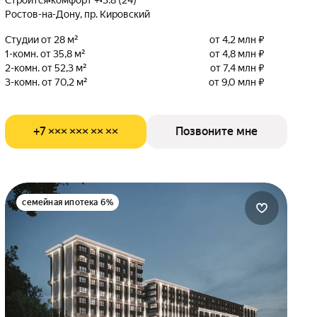
Строится
•
комфорт +
•
3.8 (24)
Ростов-на-Дону, пр. Кировский
Студии от 28 м²
от 4,2 млн ₽
1-комн. от 35,8 м²
от 4,8 млн ₽
2-комн. от 52,3 м²
от 7,4 млн ₽
3-комн. от 70,2 м²
от 9,0 млн ₽
+7 ××× ××× ×× ××
Позвоните мне
семейная ипотека 6%