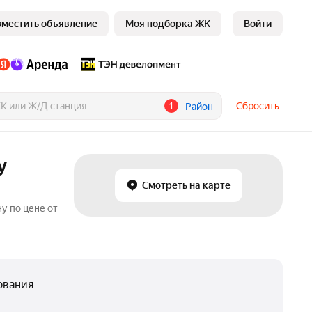
зместить объявление
Моя подборка ЖК
Войти
1
Сбросить
Район
у
Смотреть на карте
у по цене от
ования