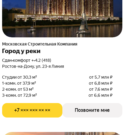
Московская Строительная Компания
Город у реки
Сдан
•
комфорт +
•
4.2 (418)
Ростов-на-Дону, ул. 23-я Линия
Студии от 30,3 м²
от 5,7 млн ₽
1-комн. от 37,9 м²
от 6,8 млн ₽
2-комн. от 53 м²
от 7,6 млн ₽
3-комн. от 72,9 м²
от 6,6 млн ₽
+7 ××× ××× ×× ××
Позвоните мне