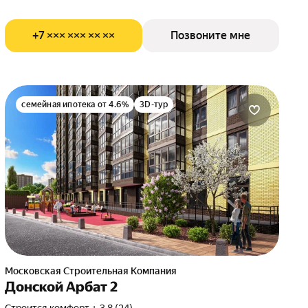
+7 ××× ××× ×× ××
Позвоните мне
семейная ипотека от 4.6%
3D-тур
Московская Строительная Компания
Донской Арбат 2