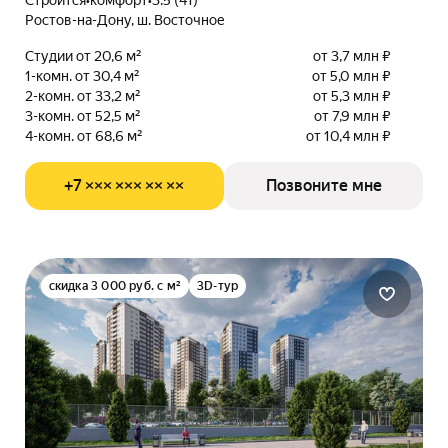
Строится
•
комфорт
•
3.5 (41)
Ростов-на-Дону, ш. Восточное
Студии от 20,6 м²
от 3,7 млн ₽
1-комн. от 30,4 м²
от 5,0 млн ₽
2-комн. от 33,2 м²
от 5,3 млн ₽
3-комн. от 52,5 м²
от 7,9 млн ₽
4-комн. от 68,6 м²
от 10,4 млн ₽
+7 ××× ××× ×× ××
Позвоните мне
скидка 3 000 руб. с м²
3D-тур