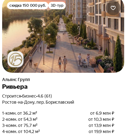
скидка 150 000 руб.
3D-тур
Альянс Групп
Ривьера
Строится
•
бизнес
•
4.6 (61)
Ростов-на-Дону, пер. Бориславский
1-комн. от 36,2 м²
от 6,9 млн ₽
2-комн. от 54,3 м²
от 10,3 млн ₽
3-комн. от 75,7 м²
от 13,9 млн ₽
4-комн. от 104,2 м²
от 19,9 млн ₽