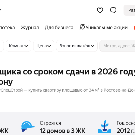
Ра
потека
Журнал
Для бизнеса
Уникальные акции
Комнат
Цена
Взнос и платёж
щика со сроком сдачи в 2026 год
ону
гСпецСтрой — купить квартиру площадью от 34 м² в Ростове-на-Дон
Строятся
Год осн
 ЖК
12 домов в 3 ЖК
2012 г.