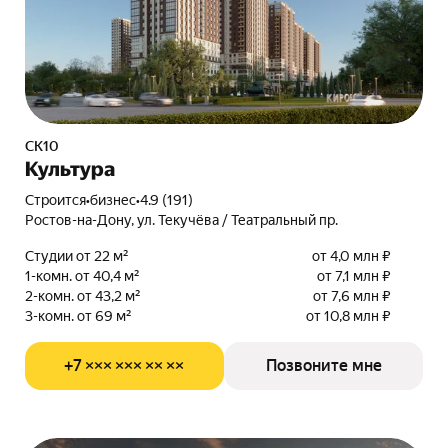
СК10
Культура
Строится
•
бизнес
•
4.9 (191)
Ростов-на-Дону, ул. Текучёва / Театральный пр.
Студии от 22 м²
от 4,0 млн ₽
1-комн. от 40,4 м²
от 7,1 млн ₽
2-комн. от 43,2 м²
от 7,6 млн ₽
3-комн. от 69 м²
от 10,8 млн ₽
+7 ××× ××× ×× ××
Позвоните мне