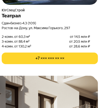
ЮгСпецСтрой
Театрал
Сдан
•
бизнес
•
4.3 (109)
Ростов-на-Дону, ул. Максима Горького, 297
2-комн. от 60,3 м²
от 14,5 млн ₽
3-комн. от 88,4 м²
от 20,5 млн ₽
4-комн. от 130,2 м²
от 28,6 млн ₽
+7 ××× ××× ×× ××