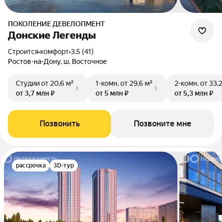
ПОКОЛЕНИЕ ДЕВЕЛОПМЕНТ
Донские Легенды
Строится
•
комфорт
•
3.5 (41)
Ростов-на-Дону, ш. Восточное
Студии
от 20,6 м²
1-комн.
от 29,6 м²
2-комн.
от 33,
от 3,7 млн ₽
от 5 млн ₽
от 5,3 млн ₽
Позвонить
Позвоните мне
рассрочка
3D-тур