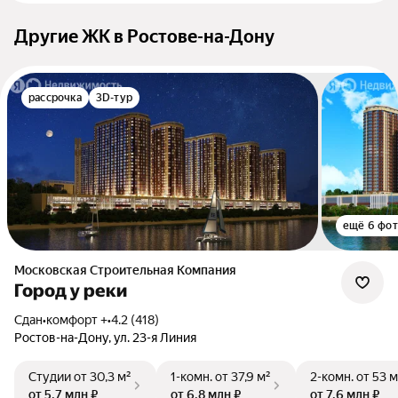
Другие ЖК в Ростове-на-Дону
рассрочка
3D-тур
ещё 6 фо
Московская Строительная Компания
Город у реки
Сдан
•
комфорт +
•
4.2 (418)
Ростов-на-Дону, ул. 23-я Линия
Студии
от 30,3 м²
1-комн.
от 37,9 м²
2-комн.
от 53 м
от 5,7 млн ₽
от 6,8 млн ₽
от 7,6 млн ₽