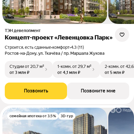
ТЭН девелопмент
Концепт-проект «Левенцовка Парк»
Строится, есть сданные
•
комфорт
•
4.3 (11)
Ростов-на-Дону, ул. Ткачёва / пр. Маршала Жукова
Студии
от 20,7 м²
1-комн.
от 29,7 м²
2-комн.
от 42,6
от 3 млн ₽
от 4,1 млн ₽
от 5 млн ₽
Позвонить
Позвоните мне
семейная ипотека от 3.5%
3D-тур