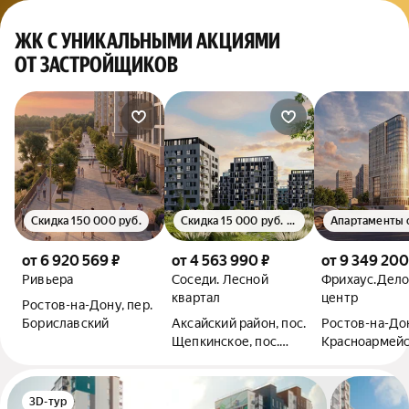
ЖК С УНИКАЛЬНЫМИ АКЦИЯМИ
ОТ ЗАСТРОЙЩИКОВ
Скидка 150 000 руб.
Скидка 15 000 руб. с м²
от 6 920 569 ₽
от 4 563 990 ₽
от 9 349 200
Ривьера
Соседи. Лесной
Фрихаус.Дел
квартал
центр
Ростов-на-Дону, пер.
Бориславский
Аксайский район, пос.
Ростов-на-Дон
Щепкинское, пос.
Красноармейс
Темерницкий,
Ростовский бул.
3D-тур