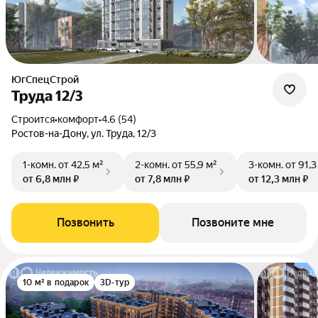
ЮгСпецСтрой
Труда 12/3
Строится
•
комфорт
•
4.6 (54)
Ростов-на-Дону, ул. Труда, 12/3
1-комн.
от 42,5 м²
2-комн.
от 55,9 м²
3-комн.
от 91,3
от 6,8 млн ₽
от 7,8 млн ₽
от 12,3 млн ₽
Позвонить
Позвоните мне
10 м² в подарок
3D-тур