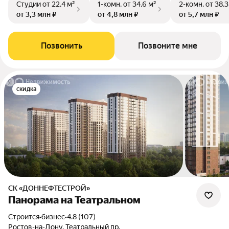
Студии
от 22,4 м²
1-комн.
от 34,6 м²
2-комн.
от 38,3
от 3,3 млн ₽
от 4,8 млн ₽
от 5,7 млн ₽
Позвонить
Позвоните мне
скидка
СК «ДОННЕФТЕСТРОЙ»
Панорама на Театральном
Строится
•
бизнес
•
4.8 (107)
Ростов-на-Дону, Театральный пр.