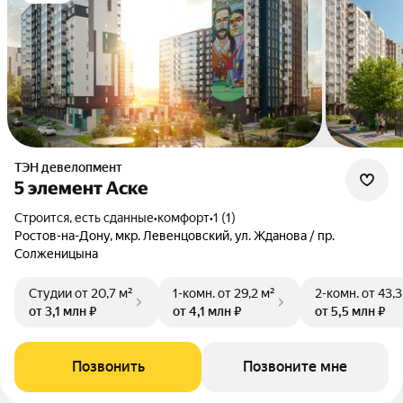
ТЭН девелопмент
5 элемент Аске
Строится, есть сданные
•
комфорт
•
1 (1)
Ростов-на-Дону, мкр. Левенцовский, ул. Жданова / пр.
Солженицына
Студии
от 20,7 м²
1-комн.
от 29,2 м²
2-комн.
от 43,3
от 3,1 млн ₽
от 4,1 млн ₽
от 5,5 млн ₽
Позвонить
Позвоните мне