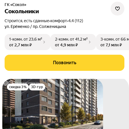
ГК «Сокол»
Сокольники
Строится, есть сданные
•
комфорт
•
4.4 (112)
ул. Ерёменко / пр. Солженицына
1-комн.
от 23,6 м²
2-комн.
от 41,2 м²
3-комн.
от 66 
от 2,7 млн ₽
от 4,9 млн ₽
от 7,1 млн ₽
Позвонить
скидка 3%
3D-тур