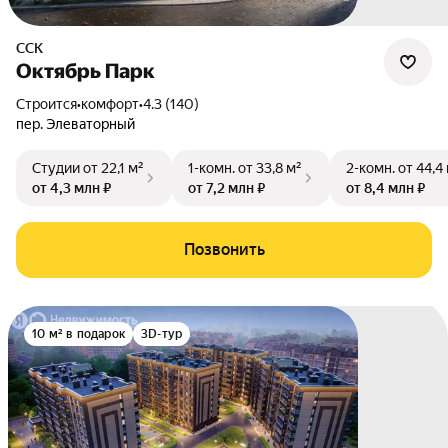
ССК
Октябрь Парк
Строится
•
комфорт
•
4.3 (140)
пер. Элеваторный
Студии
от 22,1 м²
1-комн.
от 33,8 м²
2-комн.
от 44,4
от 4,3 млн ₽
от 7,2 млн ₽
от 8,4 млн ₽
Позвонить
10 м² в подарок
3D-тур