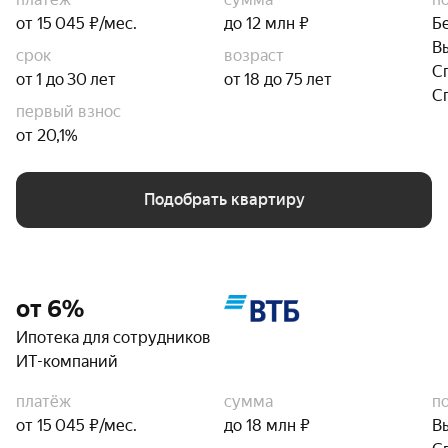
от 15 045 ₽/мес.
до 12 млн ₽
Б
В
срок
возраст
С
от 1 до 30 лет
от 18 до 75 лет
С
первый взнос
от 20,1%
Подобрать квартиру
от 6%
Ипотека для сотрудников
ИТ-компаний
платёж
сумма
п
от 15 045 ₽/мес.
до 18 млн ₽
В