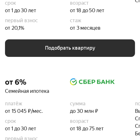
С
срок
возраст
от 1 до 30 лет
от 18 до 50 лет
первый взнос
стаж
от 20,1%
от 3 месяцев
Подобрать квартиру
от 6%
Семейная ипотека
платёж
сумма
п
от 15 045 ₽/мес.
до 30 млн ₽
В
С
срок
возраст
С
от 1 до 30 лет
от 18 до 75 лет
Б
первый взнос