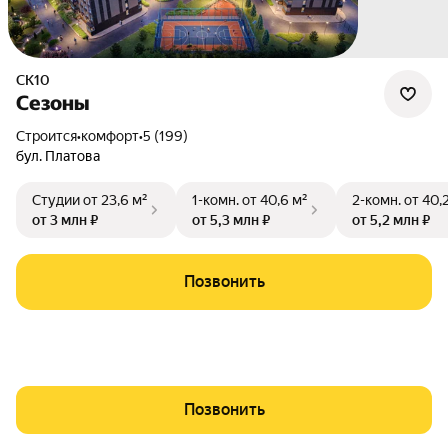
СК10
Сезоны
Строится
•
комфорт
•
5 (199)
бул. Платова
Студии
от 23,6 м²
1-комн.
от 40,6 м²
2-комн.
от 40,
от 3 млн ₽
от 5,3 млн ₽
от 5,2 млн ₽
Позвонить
Позвонить