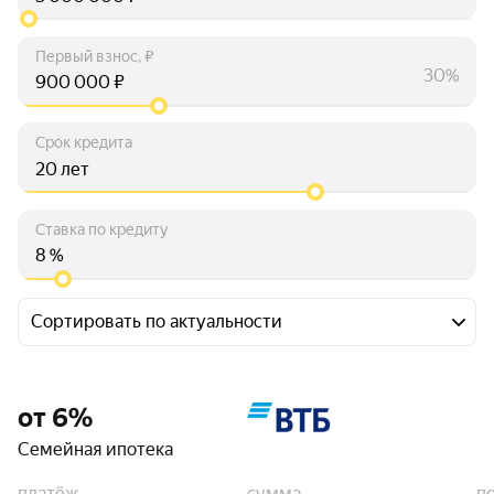
Первый взнос, ₽
30%
₽
Срок кредита
лет
Ставка по кредиту
%
Сортировать по актуальности
от 6%
Семейная ипотека
платёж
сумма
п