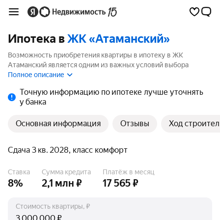
Ипотека в
ЖК «Атаманский»
Возможность приобретения квартиры в ипотеку в ЖК
Атаманский является одним из важных условий выбора
квартиры. На странице мы собрали программы кредитования
Полное описание
банков для покупки квартиры в ипотеку от 6%.
Точную информацию по ипотеке лучше уточнять
у банка
Основная информация
Отзывы
Ход строител
Сдача 3 кв. 2028, класс комфорт
Ставка
Сумма кредита
Платёж в месяц
8%
2,1 млн ₽
17 565 ₽
Стоимость квартиры, ₽
₽