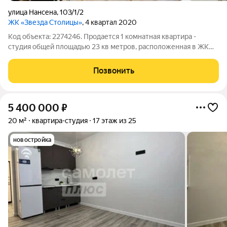
улица Нансена
,
103/1/2
ЖК «Звезда Столицы»
, 4 квартал 2020
Код объекта: 2274246. Продается 1 комнатная квартира -
студия общей площадью 23 кв метров, расположенная в ЖК
Звезда Столицы /комфорт-класса/ , на комфортном 9 этаже 25
этажного кирпичного дома. Территория комплекса огорожена
Позвонить
и классно обустроена ,
5 400 000
₽
20 м²
квартира-студия
17 этаж из 25
новостройка