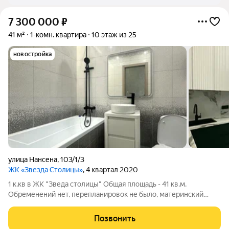
7 300 000
₽
41 м²
1-комн. квартира
10 этаж из 25
новостройка
улица Нансена
,
103/1/3
ЖК «Звезда Столицы»
, 4 квартал 2020
1 к.кв в ЖК "Зведа столицы" Общая площадь - 41 кв.м.
Обременений нет, перепланировок не было, материнский
капитал не привлекался. 1 взрослый собственник. Ипотека
подходит (при необходимости помогу с одобрением).
Позвонить