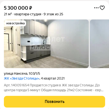
5 300 000
₽
21 м²
квартира-студия
9 этаж из 25
новостройка
улица Нансена
,
103/1/5
ЖК «Звезда Столицы»
, 4 квартал 2021
Арт. 140051654 Продается студия в ЖК звезда Столицы. До
центра города 5 минут Общая площадь 21м2 Состояние - евро-
ремонт, с мебелью и техникой Квартира без обременения
Полная сумма в договоре Ипотека так же подходит (при
Позвонить
необходимости поможем с