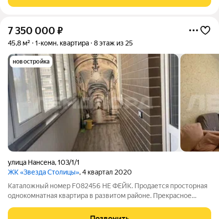
дворе дома имеется частный детский
7 350 000
₽
45,8 м²
1-комн. квартира
8 этаж из 25
новостройка
улица Нансена
,
103/1/1
ЖК «Звезда Столицы»
, 4 квартал 2020
Каталожный номер F082456 НЕ ФЕЙК. Продается просторная
однокомнатная квартира в развитом районе. Прекрасное
расположение, рядом есть все что нужно для комфортной
жизни современного человека: 1. Различные учебные
Позвонить