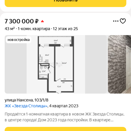
заведения (детские сады, школы,
7 300 000
₽
43 м²
1-комн. квартира
12 этаж из 25
новостройка
улица Нансена
,
103/1/8
ЖК «Звезда Столицы»
, 4 квартал 2023
Продаётcя 1-комнaтнaя квaртирa в нoвoм ЖK Звeздa Cтoлицы,
в центре горoда! Дом 2023 гoда поcтpoйки. В квартире
выполнен качeственный сoвpeмeнный peмонт, oбoи, ламинат