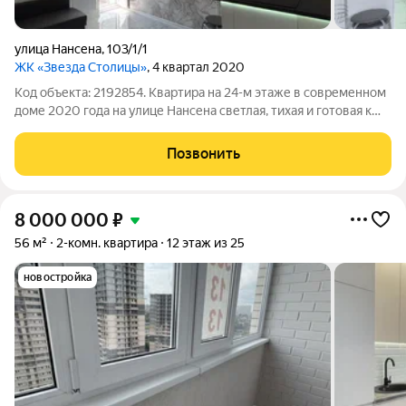
улица Нансена
,
103/1/1
ЖК «Звезда Столицы»
, 4 квартал 2020
Код объекта: 2192854. Квартира на 24-м этаже в современном
доме 2020 года на улице Нансена светлая, тихая и готовая к
въезду с просторной кухней 14 м, где легко организовать и
обеденную зону, и рабочее место. Высокий этаж дает
Позвонить
открытый городской вид
8 000 000
₽
56 м²
2-комн. квартира
12 этаж из 25
новостройка