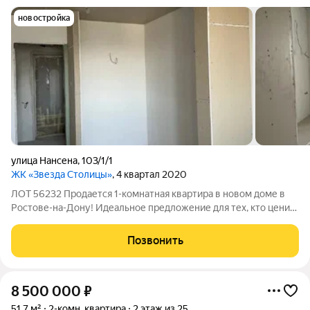
новостройка
улица Нансена
,
103/1/1
ЖК «Звезда Столицы»
, 4 квартал 2020
ЛОТ 56232 Продается 1-комнатная квартира в новом доме в
Ростове-на-Дону! Идеальное предложение для тех, кто ценит
комфорт, современность и удобное расположение!
Представляем вашему вниманию уютную и светлую 1-
Позвонить
комнатную квартиру, расположенную в
8 500 000
₽
51,7 м²
2-комн. квартира
2 этаж из 25