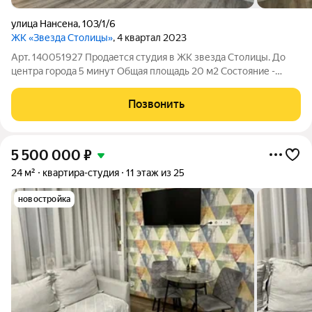
улица Нансена
,
103/1/6
ЖК «Звезда Столицы»
, 4 квартал 2023
Арт. 140051927 Продается студия в ЖК звезда Столицы. До
центра города 5 минут Общая площадь 20 м2 Состояние -
евро-ремонт, с мебелью и техникой 1 собственник Ипотека так
же подходит (при необходимости поможем с рассмотрением
Позвонить
бесплатно)
5 500 000
₽
24 м²
квартира-студия
11 этаж из 25
новостройка