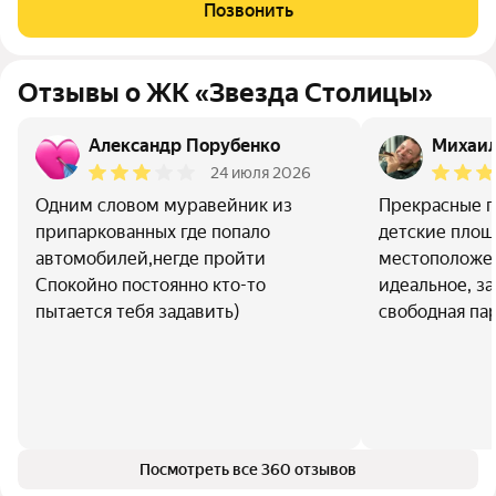
33 класcа, установлена сплит-система, кухня с электроплитой,
Позвонить
духовым шкафом и
Отзывы о ЖК «Звезда Столицы»
Александр Порубенко
Михаил
24 июля 2026
Одним словом муравейник из
Прекрасные п
припаркованных где попало
детские площ
автомобилей,негде пройти
местоположен
Спокойно постоянно кто-то
идеальное, з
пытается тебя задавить)
свободная па
Посмотреть все 360 отзывов