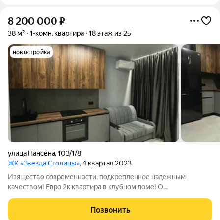
8 200 000
₽
38 м²
1-комн. квартира
18 этаж из 25
новостройка
улица Нансена
,
103/1/8
ЖК «Звезда Столицы»
, 4 квартал 2023
Изящество современности, подкрепленное надежным
качеством! Евро 2к квартира в клубном доме! О
квартире:Площадь 38 м2 Планировка отвечает современным
требованиям зонирования: кухня-столовая, объединяет
Позвонить
пространство для отдыха и рабочую зону, спальня с