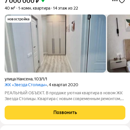
7 000 000
₽
40 м²
1-комн. квартира
14 этаж из 22
новостройка
улица Нансена
,
103/1/1
ЖК «Звезда Столицы»
, 4 квартал 2020
РЕАЛЬНЫЙ ОБЪЕКТ. В продаже уютная квартира в новом ЖК
Звезда Столицы. Квартира с новым современным ремонтом,
мебелью и техникой. Закрытая территория, подземный
паркинг. Рядом крупнейшие ВУЗы города ДГТУ, РГУПС, и
Позвонить
другие учебные заведения. Практически