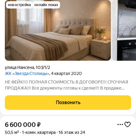
новостройка
онлайн показ
улица Нансена
,
103/1/2
ЖК «Звезда Столицы»
, 4 квартал 2020
НЕ ФЕЙК!!!! ПОЛНАЯ СТОИМОСТЬ В ДОГОВОРЕ!!! СРОЧНАЯ
ПРОДАЖА!!! Все документы готовы к сделке!!! В продаже
полноценная 2х комнатная квартира с 2-я большими
лоджиями. Квартира чистая, светлая с хорошим ремонтом.
Позвонить
Жилой Kомплeкс «Звeзда Столицы» Вaш
6 600 000
₽
50,5 м²
1-комн. квартира
16 этаж из 24