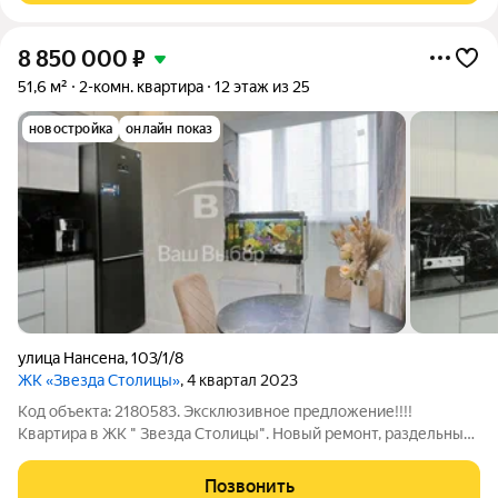
8 850 000
₽
51,6 м²
2-комн. квартира
12 этаж из 25
новостройка
онлайн показ
улица Нансена
,
103/1/8
ЖК «Звезда Столицы»
, 4 квартал 2023
Код объекта: 2180583. Эксклюзивное предложение!!!!
Квартира в ЖК " Звезда Столицы". Новый ремонт, раздельные
комнаты. В шаговой доступности вся необходимая
инфраструктура. Зарытый двор. Консьерж в подъезде. Во
Позвонить