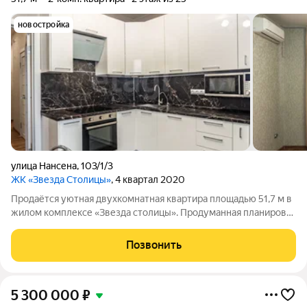
новостройка
улица Нансена
,
103/1/3
ЖК «Звезда Столицы»
, 4 квартал 2020
Продаётся уютная двухкомнатная квартира площадью 51,7 м в
жилом комплексе «Звезда столицы». Продуманная планировка
включает просторную кухню, оборудованную всей
необходимой техникой можно сразу заселяться и жить с
Позвонить
комфортом. В квартире выполнен
5 300 000
₽