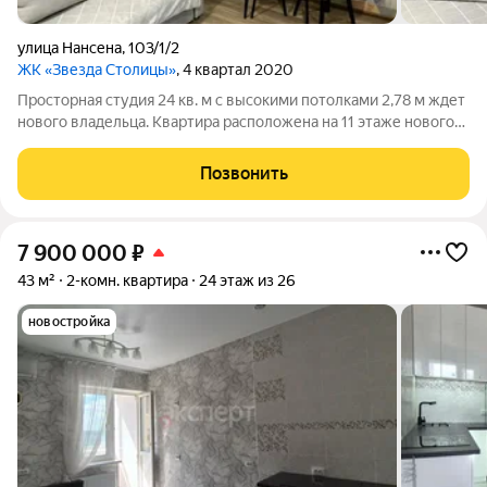
улица Нансена
,
103/1/2
ЖК «Звезда Столицы»
, 4 квартал 2020
Просторная студия 24 кв. м с высокими потолками 2,78 м ждет
нового владельца. Квартира расположена на 11 этаже нового
кирпичного дома 2020 года постройки. Окна выходят во двор,
что гарантирует тишину и спокойствие. Внутри выполнен
Позвонить
качественный
7 900 000
₽
43 м²
2-комн. квартира
24 этаж из 26
новостройка