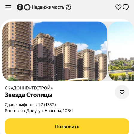
СК «ДОННЕФТЕСТРОЙ»
Звезда Столицы
Сдан
•
комфорт +
•
4.7 (1352)
Ростов-на-Дону
,
ул. Нансена
,
103/1
Позвонить