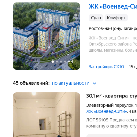
ЖК «Военвед-С
Сдан
комфорт
Ростов-на-Дону
,
Таганр
ЖК «Военвед-Сити» - н
Октябрьского района Р
школы, магазины, больн
Сити».
+
4
Застройщик СК10
15 
45 объявлений:
по актуальности
30,1 м² · квартира-ст
Элеваторный переулок
,
ЖК «Военвед-Сити»
, 4 к
ЛОТ 56105 Предлагаем к
комнатную квартиру-сту
на 6 этаже 18-этажного 