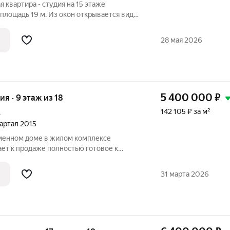
 квартира - студия на 15 этаже
 открывается вид
что обеспечивает хорошее естественное
ребуется ремонт, но это даёт
28 мая 2026
5 400 000
₽
ия · 9 этаж из 18
142 105 ₽ за м²
3
вартал 2015
менном доме в жилом комплексе
ет к продаже полностью готовое к
о с дизайнерским ремонтом. Объект
еством строительства и
31 марта 2026
что обеспечивает