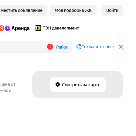
зместить объявление
Моя подборка ЖК
Войти
1
Сохранить поиск
Район
 цене от
Смотреть на карте
йках и