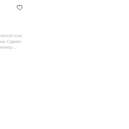
еленой зоне
ны. Садики,
оенвед-