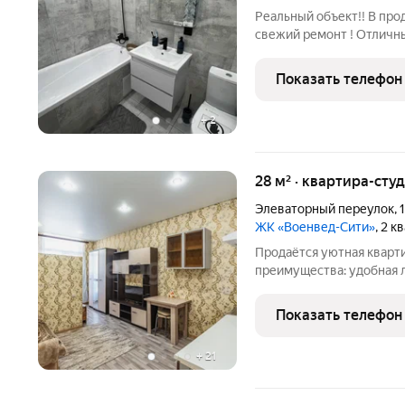
Реальный объект!! В про
свежий ремонт ! Отличны
программы по ипотеке Сп
208252
Показать телефон
+
2
28 м² · квартира-студ
Элеваторный переулок
,
ЖК «Военвед-Сити»
, 2 к
Продаётся уютная кварт
преимущества: удобная локация рядом магази
общественного транспорт
подъезд и доброжелатель
Показать телефон
кухонный гарнитур, шка
+
21