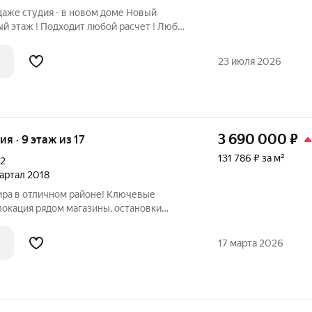
даже студия - в новом доме Новый
й этаж ! Подходит любой расчет ! Любые
ешите !! Номер объекта по каталогу
23 июля 2026
3 690 000
₽
ия · 9 этаж из 17
131 786 ₽ за м²
12
вартал 2018
ира в отличном районе! Ключевые
ны, остановки
а, школы и детские сады; чистый
ные соседи. остаётся вся мебель:
17 марта 2026
фы,