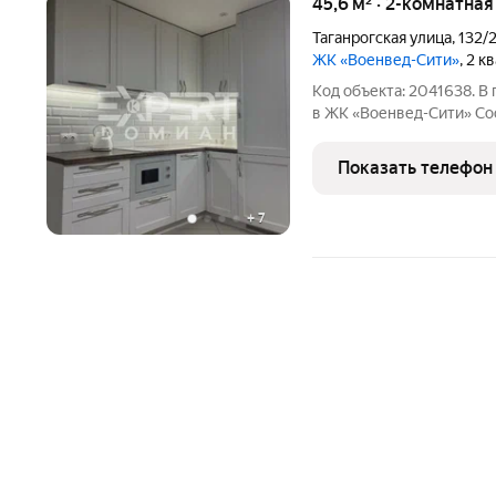
45,6 м² · 2-комнатна
Таганрогская улица
,
132/
ЖК «Военвед-Сити»
, 2 к
Код объекта: 2041638. В
в ЖК «Военвед-Сити» Со
меблировка. Оснащение: Кухня: встроенный холодильник
варочная панель, микроволновая печь. Ко
Показать телефон
каждом
+
7