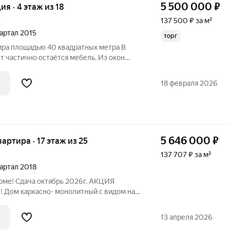
5 500 000
₽
ия · 4 этаж из 18
137 500 ₽ за м²
2
вартал 2015
торг
ира площадью 40 квадратных метра В
 частично остаётся мебель. Из окон
д на двор, где расположены детская и
еальное место для отдыха и развлечений
18 февраля 2026
5 646 000
₽
квартира · 17 этаж из 25
137 707 ₽ за м²
вартал 2018
оме! Сдача октябрь 2026г. АКЦИЯ
!! Дом каркасно- монолитный с видом на
бассейном на 2500 мест, стадион, 3
ада на 765 мест, поликлиника, зоны
13 апреля 2026