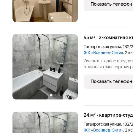
квартире: Функциональн
Показать телефон
эффективно
+
1
55 м² · 2-комнатная 
Таганрогская улица
,
132/
ЖК «Военвед-Сити»
, 2 к
Очень выгодное предлож
отличная транспортная 
застройщиком БЕЗ КОМИ
менеджер - ИПОTЕКА 
Показать телефон
CEMEЙHAЯ ИПOTЕКА под 3
+
4
24 м² · квартира-студ
Таганрогская улица
,
132/
ЖК «Военвед-Сити»
, 2 к