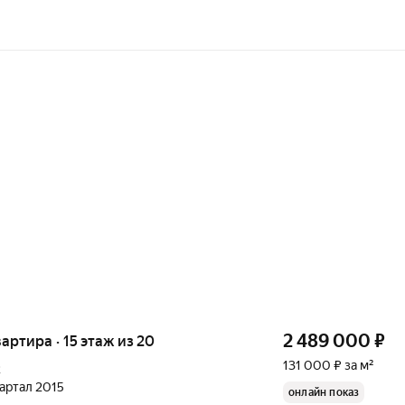
2 489 000
₽
вартира · 15 этаж из 20
131 000 ₽ за м²
2
вартал 2015
онлайн показ