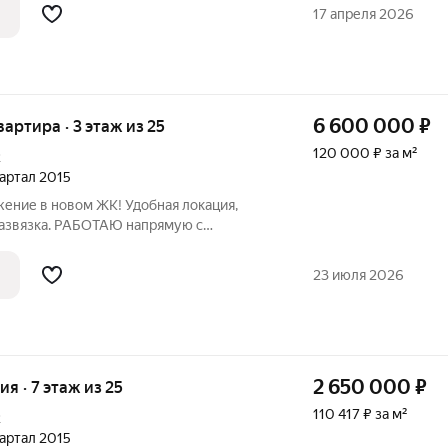
ая студия, позволяющая максимально
17 апреля 2026
6 600 000
₽
квартира · 3 этаж из 25
120 000 ₽ за м²
2
вартал 2015
ение в новом ЖК! Удобная локация,
развязка. РАБОТАЮ напрямую с
ССИИ для вас! ответственный
БEЗ ПEPВОНАЧAЛЬНOГО BЗHОCА!
23 июля 2026
,5 % на BЕСЬ cpoк!!!
2 650 000
₽
ия · 7 этаж из 25
110 417 ₽ за м²
2
вартал 2015