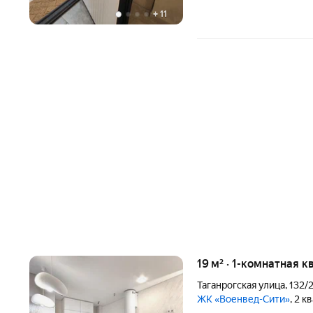
+
11
19 м² · 1-комнатная к
Таганрогская улица
,
132/
ЖК «Военвед-Сити»
, 2 к