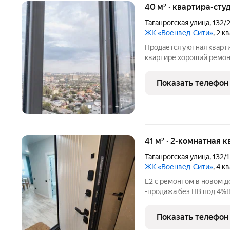
40 м² · квартира-студ
Таганрогская улица
,
132/
ЖК «Военвед-Сити»
, 2 к
Продаётся уютная кварт
квартире хороший ремонт
открывается приятный ви
спортивная площадки ид
Показать телефон
всей семьи.
+
1
41 м² · 2-комнатная 
Таганрогская улица
,
132/1
ЖК «Военвед-Сити»
, 4 к
Е2 с ремонтом в новом д
-продажа без ПВ под 4%!
парк 1га, рядом школа с 
муниципальных детских с
Показать телефон
активности,