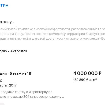
ити»
огская ул.
овый жилой комплекс высокой комфортности, располагающийся в з
остова-на-Дону. Прилегающие к комплексу территории благоустрое
ицы и аптеки, - всё в шаговой доступности от жилого комплекса «В
сдано
4 строятся
4 000 000
₽
удия · 6 этаж из 18
132 890 ₽ за м²
10
вартал 2017
 продаже светлую и просторную 1-
дию площадью 30,1 кв.м., расположенную
монолитного дома 2018 года постройки О