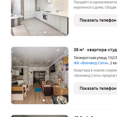
Продаётся однокомнатная
кирпичного дома. Общая площадь 19 м. Из окон
на солнечную сторону, 
освещение. В квартире т
Показать телефон
возможность создать
+
9
38 м² · квартира-студ
Таганрогская улица
,
132/
ЖК «Военвед-Сити»
, 2 к
Квартира в новом совре
«Военвед Сити» предлага
проживанию пространств
отличается высоким кач
Показать телефон
энергоэффективностью, 
+
16