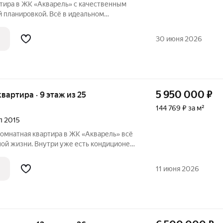
ртира в ЖК «Акварель» с качественным
 планировкой. Всё в идеальном
фитнес-клуб. Транспортная развязка
30 июня 2026
5 950 000
₽
 квартира · 9 этаж из 25
144 769 ₽ за м²
ал 2015
мнатная квартира в ЖК «Акварель» всё
ой жизни. Внутри уже есть кондиционер,
я и посудомоечная машины,
ховой шкаф. В доме три лифта и
11 июня 2026