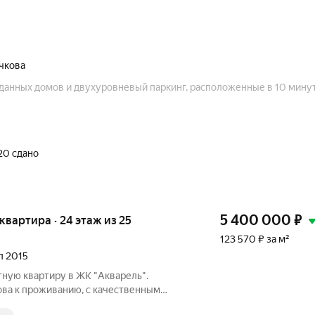
ачкова
сданных домов и двухуровневый паркинг, расположенные в 10 минут
20 сдано
5 400 000
₽
я квартира · 24 этаж из 25
123 570 ₽ за м²
ал 2015
ную квартиру в ЖК "Акварель".
ова к проживанию, с качественным
 Удобная планировка, просторная кухня