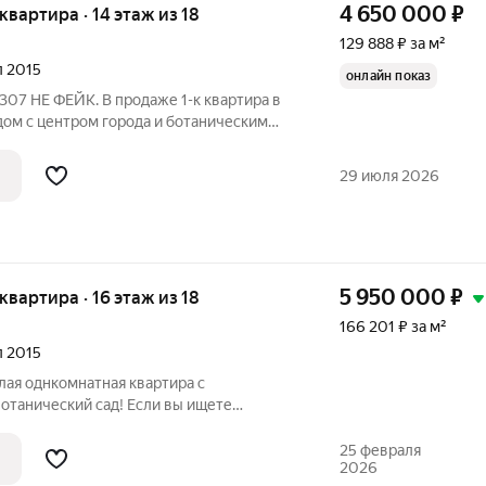
4 650 000
₽
 квартира · 14 этаж из 18
129 888 ₽ за м²
л 2015
онлайн показ
ом с центром города и ботаническим
нен качественный ремонт. Кухня,
нузел, гардероб, балкон. Полная
29 июля 2026
5 950 000
₽
 квартира · 16 этаж из 18
166 201 ₽ за м²
л 2015
лая однкомнатная квартира с
отанический сад! Если вы ищете
жизни или выгодного вложения в
 нужно!
25 февраля
2026
я и комфортная,