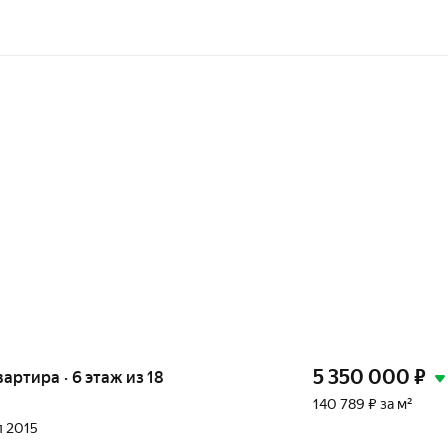
5 350 000
₽
вартира · 6 этаж из 18
140 789 ₽ за м²
л 2015