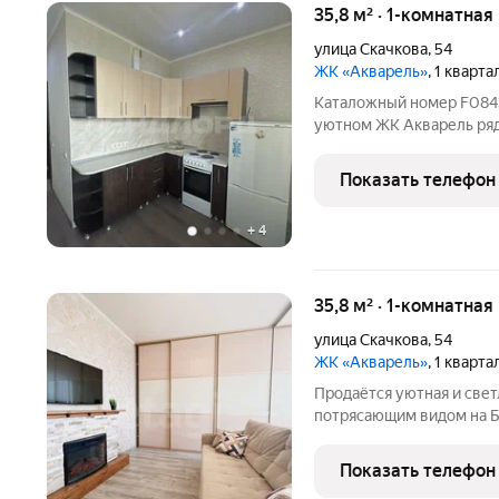
35,8 м² · 1-комнатная
улица Скачкова
,
54
ЖК «Акварель»
, 1 кварта
Каталожный номер F084307 НЕ ФЕЙК. В продаже 1-к квартира в
уютном ЖК Акварель ряд
садом. В квартире выпол
спальня, совмещенный са
Показать телефон
комплектация. Квартира
+
4
35,8 м² · 1-комнатная
улица Скачкова
,
54
ЖК «Акварель»
, 1 кварта
Продаётся уютная и свет
потрясающим видом на Б
идеальный вариант для 
недвижимость, эта квартира именно то, что вам
Показать телефон
Просторная, современна