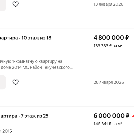
лоджию. Отличный вариант для сдачи в
13 января 2026
4 800 000
₽
квартира · 10 этаж из 18
133 333 ₽ за м²
чную 1-комнатную квартиру на
доме 2014 г.п,. Район Текучёвского
нен евроремонт, делали для себя, не на
ачестве ремонта. Квартира теплая,
28 января 2026
6 000 000
₽
вартира · 7 этаж из 25
146 341 ₽ за м²
ал 2015