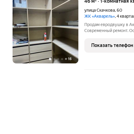
46 м² · 1-комнатная 
улица Скачкова
,
60
ЖК «Акварель»
, 4 кварт
Продам евродвушку в Ак
Современный ремонт. Ос
теплый пол в кухне, кор
кондиционера Daikin, хол
Показать телефон
посудомоечная машина ,
+
16