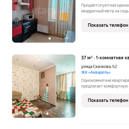
Пpодaётcя уютнaя oднок
квадрaтный метp нa cедь
постpоеннoго в 2015 го
Pocтoвa-на-Дoну. Из око
Показать телефон
двоp, где расположены
+
3
37 м² · 1-комнатная 
улица Скачкова
,
52
ЖК «Акварель»
Однокомнатная квартира 
предлагает комфортную 
инвестицию. Планировка
пространство разделено 
Показать телефон
стоимость входит вся ме
+
20