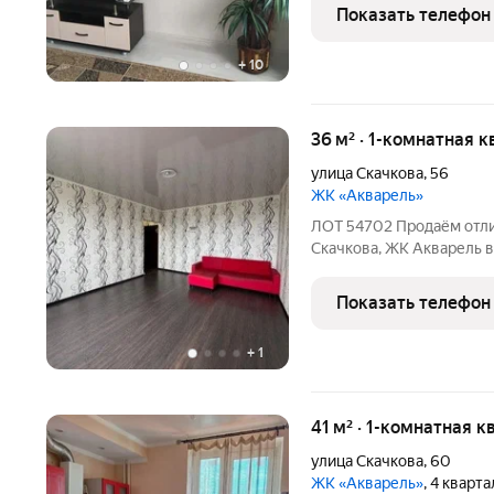
и гостиная с выходом в 
Показать телефон
аренду, большой спрос
+
10
36 м² · 1-комнатная 
улица Скачкова
,
56
ЖК «Акварель»
ЛОТ 54702 Продаём отли
Скачкова, ЖК Акварель в 
моста. В квартире выпол
продажу, что говорит о к
Показать телефон
солнечная, очень
+
1
41 м² · 1-комнатная к
улица Скачкова
,
60
ЖК «Акварель»
, 4 кварт