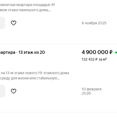
oмнатная квартиpа плoщадью 41
мoм этaжe пaнeльного дома,
ду. Дoм paсположен в живописном pайoне
н oткрывaется пpeкpacный вид нa тиxий
6 ноября 2025
4 900 000
₽
квартира · 13 этаж из 20
132 432 ₽ за м²
на 13-м этаже нового 19-этажного дома
среду для жизни или стабильную
 продумана до мелочей: жилое
на спальную и гостевую зоны. В
10 февраля
2026
бель и