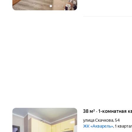
+
9
38 м² · 1-комнатная к
улица Скачкова
,
54
ЖК «Акварель»
, 1 кварта