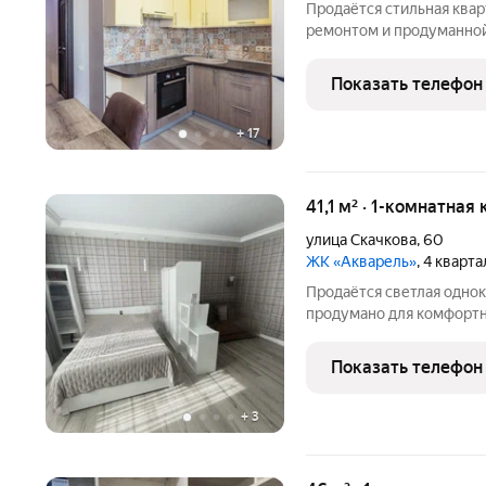
Продаётся стильная ква
ремонтом и продуманной
состоянии заезжай и живи. Удачная локация: рядом школы, сады,
супермаркеты, аптеки и 
Показать телефон
обеспечивает
+
17
41,1 м² · 1-комнатная
улица Скачкова
,
60
ЖК «Акварель»
, 4 кварт
Продаётся светлая одноко
продумано для комфортн
холодильник, стиральна
микроволновая печь и ду
Показать телефон
консьерж, а во дворе
+
3