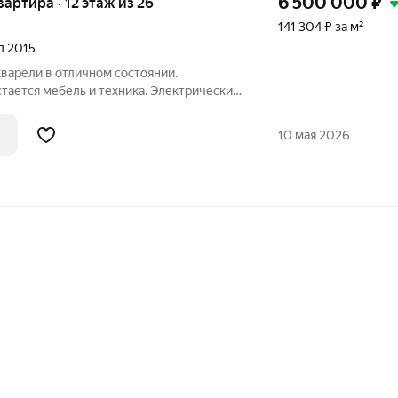
6 500 000
₽
квартира · 12 этаж из 26
141 304 ₽ за м²
ал 2015
варели в отличном состоянии.
тается мебель и техника. Электрический
идоре, ванной и лоджии. Два
одильник Haier, микроволновая печь LG,
10 мая 2026