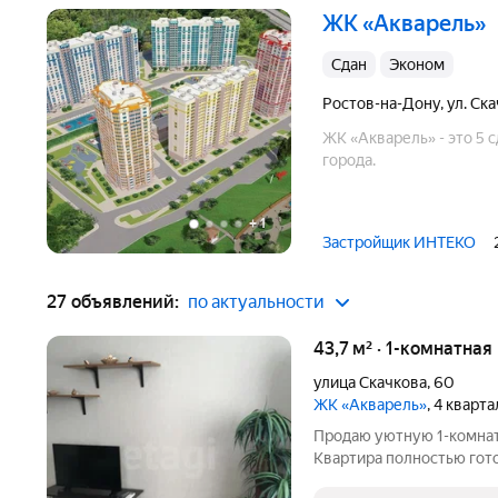
ЖК «Акварель»
Сдан
эконом
Ростов-на-Дону
,
ул. Ск
ЖК «Акварель» - это 5 
города.
+
1
Застройщик ИНТЕКО
27 объявлений:
по актуальности
43,7 м² · 1-комнатна
улица Скачкова
,
60
ЖК «Акварель»
, 4 кварт
Продаю уютную 1-комнат
Квартира полностью гот
ремонтом и меблировкой.