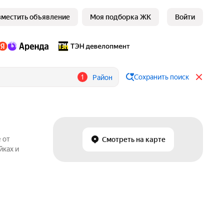
зместить объявление
Моя подборка ЖК
Войти
1
Сохранить поиск
Район
 от
Смотреть на карте
йках и