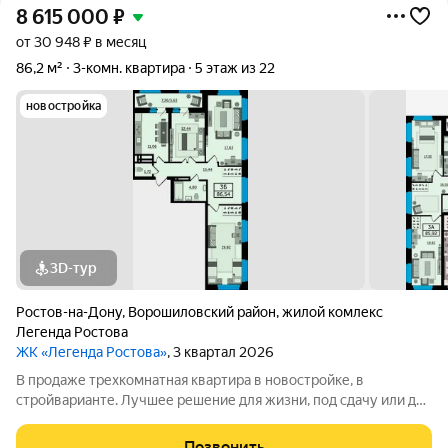
8 615 000
₽
от 30 948 ₽ в месяц
86,2 м²
3-комн. квартира
5 этаж из 22
новостройка
3D-тур
Ростов-на-Дону
,
Ворошиловский район
,
жилой комлекс
Легенда Ростова
ЖК «Легенда Ростова»
, 3 квартал 2026
В продаже трехкомнатная квартира в новостройке, в
стройварианте. Лучшее решение для жизни, под сдачу или для
инвестиций. Большая квартира площадью от 85 квадратных
метров, с раздельным санузлом, просторная прихожая, в
Позвонить