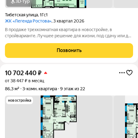
3D-тур
Тибетская улица
,
1Гс1
ЖК «Легенда Ростова»
, 3 квартал 2026
В продаже трехкомнатная квартира в новостройке, в
стройварианте. Лучшее решение для жизни, под сдачу или для
инвестиций. Просторная прихожая в данной планировке даёт
достаточно места для хранения. Одним из главных
Позвонить
преимуществ этой квартиры - три
10 702 440
₽
от 38 447 ₽ в месяц
86,3 м²
3-комн. квартира
9 этаж из 22
новостройка