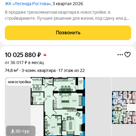
ЖК «Легенда Ростова»
, 3 квартал 2026
В продаже трехкомнатная квартира в новостройке, в
стройварианте. Лучшее решение для жизни, под сдачу или для
инвестиций. Большая квартира площадью от 85 квадратных
метров, с раздельным санузлом, просторная прихожая, в
Позвонить
которой есть место и для
10 025 880
₽
от 36 017 ₽ в месяц
74,8 м²
3-комн. квартира
17 этаж из 22
новостройка
3D-тур