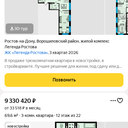
3D-тур
Ростов-на-Дону
,
Ворошиловский район
,
жилой комлекс
Легенда Ростова
ЖК «Легенда Ростова»
, 3 квартал 2026
В продаже трехкомнатная квартира в новостройке, в
стройварианте. Лучшее решение для жизни, под сдачу или для
инвестиций. Большая квартира площадью от 85 квадратных
метров, с раздельным санузлом, просторная прихожая, в
Позвонить
которой есть место и для
9 330 420
₽
от 33 518 ₽ в месяц
69,6 м²
3-комн. квартира
12 этаж из 22
новостройка