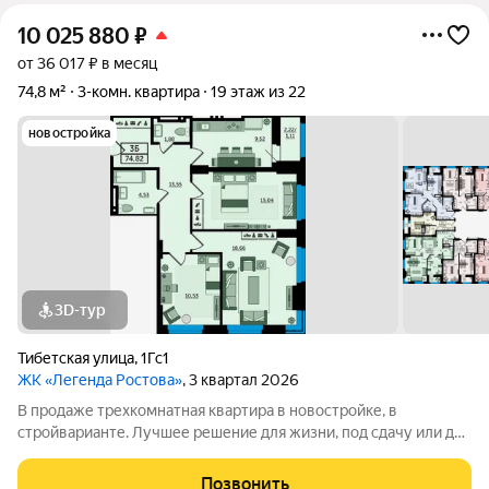
10 025 880
₽
от 36 017 ₽ в месяц
74,8 м²
3-комн. квартира
19 этаж из 22
новостройка
3D-тур
Тибетская улица
,
1Гс1
ЖК «Легенда Ростова»
, 3 квартал 2026
В продаже трехкомнатная квартира в новостройке, в
стройварианте. Лучшее решение для жизни, под сдачу или для
инвестиций. Просторная прихожая в данной планировке даёт
достаточно места для хранения. Одним из главных
Позвонить