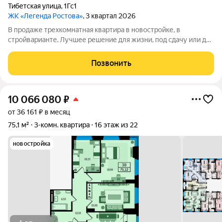
Тибетская улица
,
1Гс1
ЖК «Легенда Ростова»
, 3 квартал 2026
В продаже трехкомнатная квартира в новостройке, в
стройварианте. Лучшее решение для жизни, под сдачу или для
инвестиций. Просторная прихожая в данной планировке даёт
достаточно места для хранения. Одним из главных
Позвонить
преимуществ этой квартиры - три
10 066 080
₽
от 36 161 ₽ в месяц
75,1 м²
3-комн. квартира
16 этаж из 22
новостройка