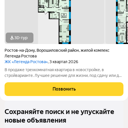
3D-тур
Ростов-на-Дону
,
Ворошиловский район
,
жилой комлекс
Легенда Ростова
ЖК «Легенда Ростова»
, 3 квартал 2026
В продаже трехкомнатная квартира в новостройке, в
стройварианте. Лучшее решение для жизни, под сдачу или для
инвестиций. Большая квартира площадью от 85 квадратных
метров, с раздельным санузлом, просторная прихожая, в
Позвонить
которой есть место и для
Сохраняйте поиск и не упускайте
новые объявления