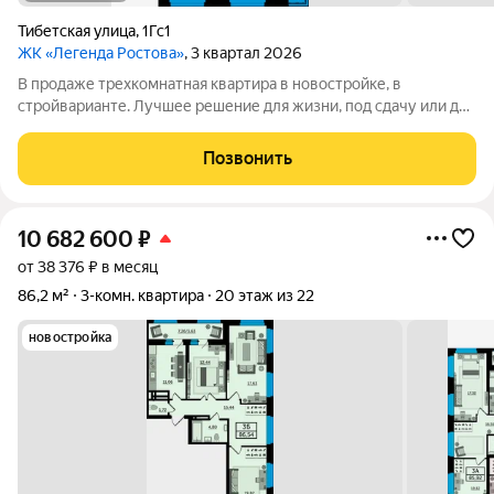
Тибетская улица
,
1Гс1
ЖК «Легенда Ростова»
, 3 квартал 2026
В продаже трехкомнатная квартира в новостройке, в
стройварианте. Лучшее решение для жизни, под сдачу или для
инвестиций. Просторная прихожая в данной планировке даёт
достаточно места для хранения. Одним из главных
Позвонить
преимуществ этой квартиры - три
10 682 600
₽
от 38 376 ₽ в месяц
86,2 м²
3-комн. квартира
20 этаж из 22
новостройка