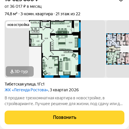
от 36 017 ₽ в месяц
74,8 м²
3-комн. квартира
21 этаж из 22
новостройка
3D-тур
Тибетская улица
,
1Гс1
ЖК «Легенда Ростова»
, 3 квартал 2026
В продаже трехкомнатная квартира в новостройке, в
стройварианте. Лучшее решение для жизни, под сдачу или для
инвестиций. Просторная прихожая в данной планировке даёт
достаточно места для хранения. Одним из главных
Позвонить
преимуществ этой квартиры - три