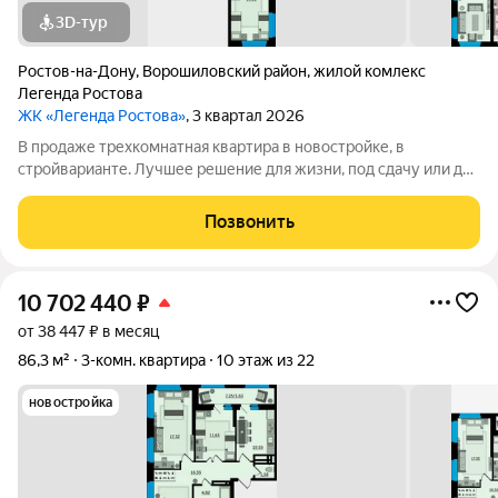
3D-тур
Ростов-на-Дону
,
Ворошиловский район
,
жилой комлекс
Легенда Ростова
ЖК «Легенда Ростова»
, 3 квартал 2026
В продаже трехкомнатная квартира в новостройке, в
стройварианте. Лучшее решение для жизни, под сдачу или для
инвестиций. Большая квартира площадью от 85 квадратных
метров, с раздельным санузлом, просторная прихожая, в
Позвонить
которой есть место и для
10 702 440
₽
от 38 447 ₽ в месяц
86,3 м²
3-комн. квартира
10 этаж из 22
новостройка