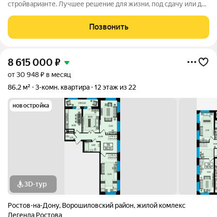
стройварианте. Лучшее решение для жизни, под сдачу или для
инвестиций. Большая квартира площадью от 85 квадратных
метров, с раздельным санузлом, просторная прихожая, в
Позвонить
которой есть место и для
8 615 000
₽
от 30 948 ₽ в месяц
86,2 м²
3-комн. квартира
12 этаж из 22
новостройка
3D-тур
Ростов-на-Дону
,
Ворошиловский район
,
жилой комлекс
Легенда Ростова