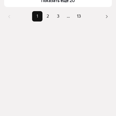
Показать ещё 20
комбинации фильтров, например «» или «»
Помимо удобной сортировки по цене продажи вы 
можете отсортировать результаты по стоимости 
1
2
3
...
13
квадратного метра или площади