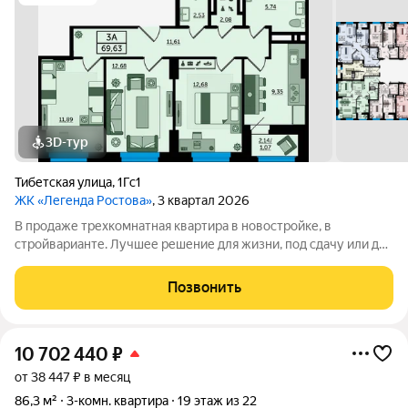
3D-тур
Тибетская улица
,
1Гс1
ЖК «Легенда Ростова»
, 3 квартал 2026
В продаже трехкомнатная квартира в новостройке, в
стройварианте. Лучшее решение для жизни, под сдачу или для
инвестиций. Планировка квартиры организована с учетом
максимальной функциональности, чтобы обеспечить уют
Позвонить
будущих жильцов. Большой коридор
10 702 440
₽
от 38 447 ₽ в месяц
86,3 м²
3-комн. квартира
19 этаж из 22