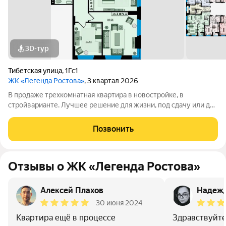
3D-тур
Тибетская улица
,
1Гс1
ЖК «Легенда Ростова»
, 3 квартал 2026
В продаже трехкомнатная квартира в новостройке, в
стройварианте. Лучшее решение для жизни, под сдачу или для
инвестиций. Просторная прихожая в данной планировке даёт
достаточно места для хранения. Одним из главных
Позвонить
преимуществ этой квартиры - три
Отзывы о ЖК «Легенда Ростова»
Алексей Плахов
Надежд
30 июня 2024
Квартира ещё в процессе
Здравствуйте