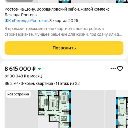
Ростов-на-Дону
,
Ворошиловский район
,
жилой комлекс
Легенда Ростова
ЖК «Легенда Ростова»
, 3 квартал 2026
В продаже трехкомнатная квартира в новостройке, в
стройварианте. Лучшее решение для жизни, под сдачу или для
инвестиций. Большая квартира площадью от 85 квадратных
метров, с раздельным санузлом, просторная прихожая, в
Позвонить
которой есть место и для
8 615 000
₽
от 30 948 ₽ в месяц
86,2 м²
3-комн. квартира
11 этаж из 22
новостройка