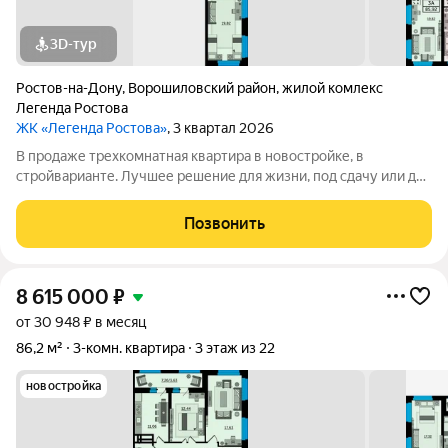
3D-тур
Ростов-на-Дону
,
Ворошиловский район
,
жилой комлекс
Легенда Ростова
ЖК «Легенда Ростова»
, 3 квартал 2026
В продаже трехкомнатная квартира в новостройке, в
стройварианте. Лучшее решение для жизни, под сдачу или для
инвестиций. Большая квартира площадью от 85 квадратных
метров, с раздельным санузлом, просторная прихожая, в
Позвонить
которой есть место и для
8 615 000
₽
от 30 948 ₽ в месяц
86,2 м²
3-комн. квартира
3 этаж из 22
новостройка