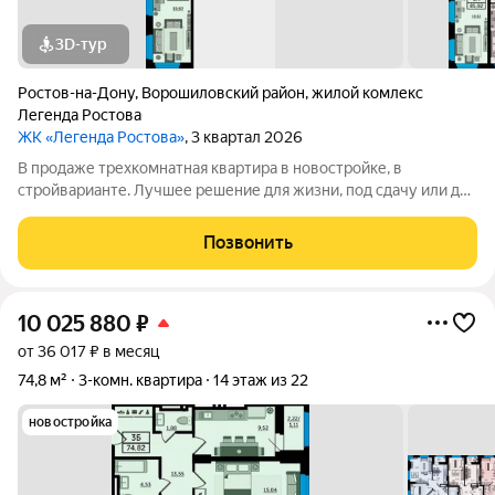
3D-тур
Ростов-на-Дону
,
Ворошиловский район
,
жилой комлекс
Легенда Ростова
ЖК «Легенда Ростова»
, 3 квартал 2026
В продаже трехкомнатная квартира в новостройке, в
стройварианте. Лучшее решение для жизни, под сдачу или для
инвестиций. Большая квартира площадью от 85 квадратных
метров, с раздельным санузлом, просторная прихожая, в
Позвонить
которой есть место и для
10 025 880
₽
от 36 017 ₽ в месяц
74,8 м²
3-комн. квартира
14 этаж из 22
новостройка