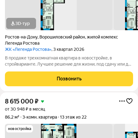
3D-тур
Ростов-на-Дону
,
Ворошиловский район
,
жилой комлекс
Легенда Ростова
ЖК «Легенда Ростова»
, 3 квартал 2026
В продаже трехкомнатная квартира в новостройке, в
стройварианте. Лучшее решение для жизни, под сдачу или для
инвестиций. Большая квартира площадью от 85 квадратных
метров, с раздельным санузлом, просторная прихожая, в
Позвонить
которой есть место и для
8 615 000
₽
от 30 948 ₽ в месяц
86,2 м²
3-комн. квартира
13 этаж из 22
новостройка