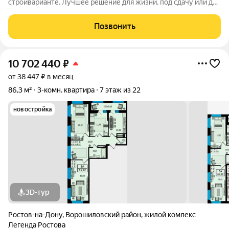
стройварианте. Лучшее решение для жизни, под сдачу или для
инвестиций. Большая квартира площадью от 85 квадратных
метров, с раздельным санузлом, просторная прихожая, в
Позвонить
которой есть место и для
10 702 440
₽
от 38 447 ₽ в месяц
86,3 м²
3-комн. квартира
7 этаж из 22
новостройка
3D-тур
Ростов-на-Дону
,
Ворошиловский район
,
жилой комлекс
Легенда Ростова