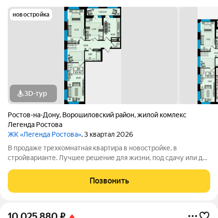
новостройка
3D-тур
Ростов-на-Дону
,
Ворошиловский район
,
жилой комлекс
Легенда Ростова
ЖК «Легенда Ростова»
, 3 квартал 2026
В продаже трехкомнатная квартира в новостройке, в
стройварианте. Лучшее решение для жизни, под сдачу или для
инвестиций. Большая квартира площадью от 85 квадратных
метров, с раздельным санузлом, просторная прихожая, в
Позвонить
которой есть место и для
10 025 880
₽