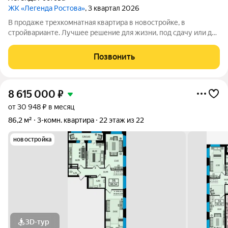
ЖК «Легенда Ростова»
, 3 квартал 2026
В продаже трехкомнатная квартира в новостройке, в
стройварианте. Лучшее решение для жизни, под сдачу или для
инвестиций. Большая квартира площадью от 85 квадратных
метров, с раздельным санузлом, просторная прихожая, в
Позвонить
которой есть место и для
8 615 000
₽
от 30 948 ₽ в месяц
86,2 м²
3-комн. квартира
22 этаж из 22
новостройка
3D-тур