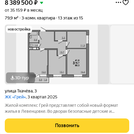
8 389 500
₽
от 35 159 ₽ в месяц
79,9 м²
3-комн. квартира
13 этаж из 15
новостройка
3D-тур
улица Ткачёва
,
3
ЖК «Грей»
, 3 квартал 2025
Жилой комплекс Грей представляет собой новый формат
жилья в Левенцовке. Во дворах безопасные детские и
спортивные площадки, прогулочные зоны, барбекю и многое
другое. Большая территория под гостевую парковку, теплый
Позвонить
подземный паркинг. На территории