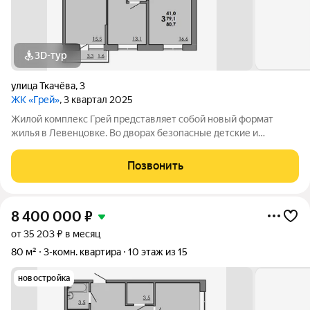
3D-тур
улица Ткачёва
,
3
ЖК «Грей»
, 3 квартал 2025
Жилой комплекс Грей представляет собой новый формат
жилья в Левенцовке. Во дворах безопасные детские и
спортивные площадки, прогулочные зоны, барбекю и многое
другое. Большая территория под гостевую парковку, теплый
Позвонить
подземный паркинг. На территории
8 400 000
₽
от 35 203 ₽ в месяц
80 м²
3-комн. квартира
10 этаж из 15
новостройка