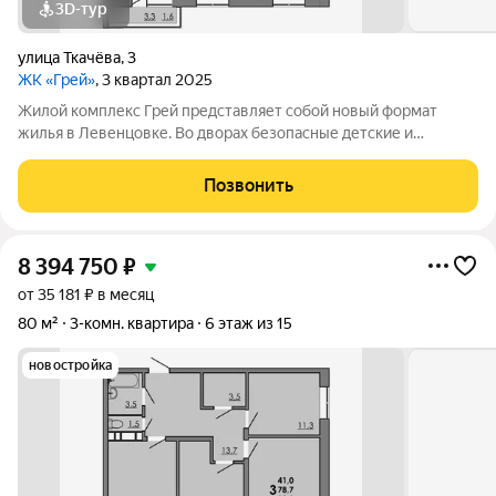
3D-тур
улица Ткачёва
,
3
ЖК «Грей»
, 3 квартал 2025
Жилой комплекс Грей представляет собой новый формат
жилья в Левенцовке. Во дворах безопасные детские и
спортивные площадки, прогулочные зоны, барбекю и многое
другое. Большая территория под гостевую парковку, теплый
Позвонить
подземный паркинг. На территории
8 394 750
₽
от 35 181 ₽ в месяц
80 м²
3-комн. квартира
6 этаж из 15
новостройка