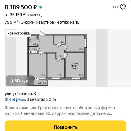
8 389 500
₽
от 35 159 ₽ в месяц
79,9 м²
3-комн. квартира
4 этаж из 15
новостройка
3D-тур
улица Ткачёва
,
3
ЖК «Грей»
, 3 квартал 2025
Жилой комплекс Грей представляет собой новый формат
жилья в Левенцовке. Во дворах безопасные детские и
спортивные площадки, прогулочные зоны, барбекю и многое
другое. Большая территория под гостевую парковку, теплый
Позвонить