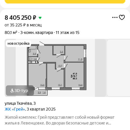
подземный паркинг. На территории
8 405 250
₽
от 35 225 ₽ в месяц
80,1 м²
3-комн. квартира
11 этаж из 15
новостройка
3D-тур
улица Ткачёва
,
3
ЖК «Грей»
, 3 квартал 2025
Жилой комплекс Грей представляет собой новый формат
жилья в Левенцовке. Во дворах безопасные детские и
спортивные площадки, прогулочные зоны, барбекю и многое