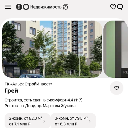
ГК «АльфаСтройИнвест»
Грей
Строится, есть сданные
•
комфорт
•
4.4 (117)
Ростов-на-Дону
,
пр. Маршала Жукова
2-комн.
от 52,3 м²
3-комн.
от 79,5 м²
от 7,1 млн ₽
от 8,3 млн ₽