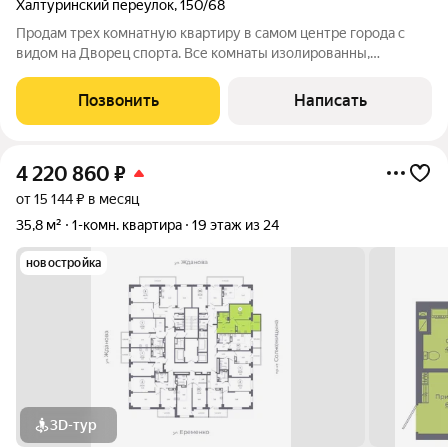
Халтуринский переулок
,
150/68
Продам трех комнатную квартиру в самом центре города с
видом на Дворец спорта. Все комнаты изолированны,
просторная кухня, санузел совмещение. Удобная транспортная
развязки, рядом находятся садики, школы, учебные заведения,
Позвонить
Написать
магазины, медицинские
4 220 860
₽
от 15 144 ₽ в месяц
35,8 м²
1-комн. квартира
19 этаж из 24
новостройка
3D-тур