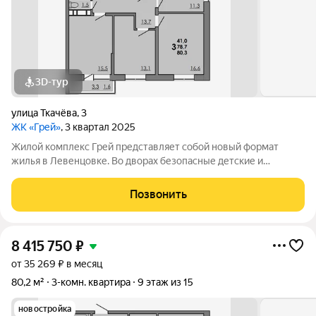
3D-тур
улица Ткачёва
,
3
ЖК «Грей»
, 3 квартал 2025
Жилой комплекс Грей представляет собой новый формат
жилья в Левенцовке. Во дворах безопасные детские и
спортивные площадки, прогулочные зоны, барбекю и многое
другое. Большая территория под гостевую парковку, теплый
Позвонить
подземный паркинг. На территории
8 415 750
₽
от 35 269 ₽ в месяц
80,2 м²
3-комн. квартира
9 этаж из 15
новостройка