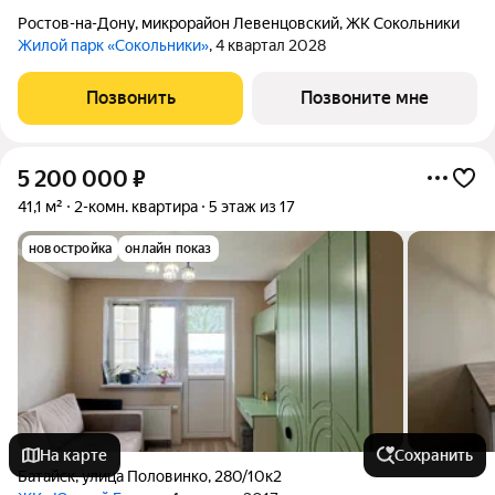
Ростов-на-Дону
,
микрорайон Левенцовский
,
ЖК Сокольники
Жилой парк «Сокольники»
, 4 квартал 2028
Позвонить
Позвоните мне
5 200 000
₽
41,1 м²
2-комн. квартира
5 этаж из 17
новостройка
онлайн показ
На карте
Сохранить
Батайск
,
улица Половинко
,
280/10к2