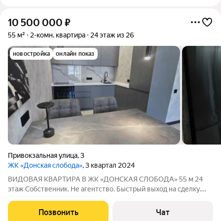
10 500 000
₽
55 м²
2-комн. квартира
24 этаж из 26
новостройка
онлайн показ
Привокзальная улица
,
3
ЖК «Донская слобода»
, 3 квартал 2024
ВИДОВАЯ КВАРТИРА В ЖК «ДОНСКАЯ СЛОБОДА» 55 м 24
этаж Собственник. Не агентство. Быстрый выход на сделку.
Квартира без обременений. Никто не проживал вы будете
первыми владельцами. Всё, что представлено на фото,
Позвонить
Чат
остаётся новым хозяевам. Возможна