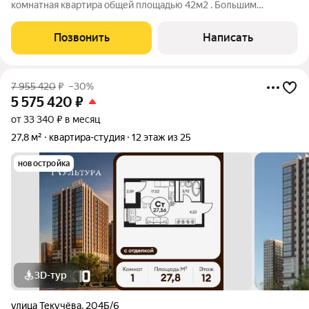
комнатная квартира общей площадью 42м2 . Большим
преимуществом квартиры является гардеробная, что
помогает хранить все необходимое, так же есть еще сис-мы
Позвонить
Написать
хранения, места точно хватит! Дом
7 955 420
₽
–30%
5 575 420
₽
от 33 340 ₽ в месяц
27,8 м²
квартира-студия
12 этаж из 25
новостройка
3D-тур
улица Текучёва
,
204Б/6