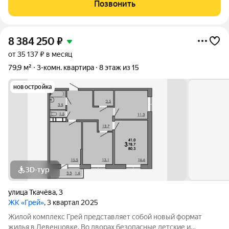
другое. Большая территория под гостевую парковку, теплый
Позвонить
подземный паркинг. На территории
8 384 250
₽
от 35 137 ₽ в месяц
79,9 м²
3-комн. квартира
8 этаж из 15
новостройка
3D-тур
улица Ткачёва
,
3
ЖК «Грей»
, 3 квартал 2025
Жилой комплекс Грей представляет собой новый формат
жилья в Левенцовке. Во дворах безопасные детские и