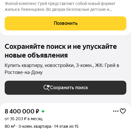
Жилой комплекс Грей представляет собой новый формат
жилья в Левенцовке. Во дворах безопасные детские и
спортивные площадки, прогулочные зоны, барбекю и многое
другое. Большая территория под гостевую парковку, теплый
Позвонить
подземный паркинг. На территории
Сохраняйте поиск и не упускайте
новые объявления
Купить квартиру, новостройки, 3-комн., ЖК: Грей в
Ростове-на-Дону
Сохранить поиск
8 400 000
₽
от 35 203 ₽ в месяц
80 м²
3-комн. квартира
14 этаж из 15