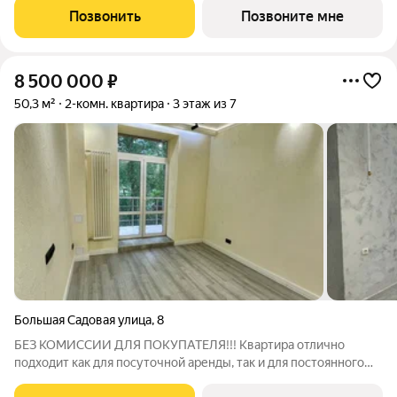
ул.Красноармейская, 16. Преимущества: полное обустройство
Позвонить
Позвоните мне
номера: современный ремонт, мебель и
8 500 000
₽
50,3 м²
2-комн. квартира
3 этаж из 7
Большая Садовая улица
,
8
БЕЗ КОМИССИИ ДЛЯ ПОКУПАТЕЛЯ!!! Квартира отлично
подходит как для посуточной аренды, так и для постоянного
проживания. Реальные фото и адрес, на фото с мебелью -