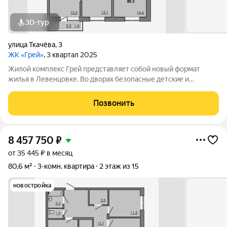
3D-тур
улица Ткачёва
,
3
ЖК «Грей»
, 3 квартал 2025
Жилой комплекс Грей представляет собой новый формат
жилья в Левенцовке. Во дворах безопасные детские и
спортивные площадки, прогулочные зоны, барбекю и многое
другое. Большая территория под гостевую парковку, теплый
Позвонить
подземный паркинг. На территории
8 457 750
₽
от 35 445 ₽ в месяц
80,6 м²
3-комн. квартира
2 этаж из 15
новостройка