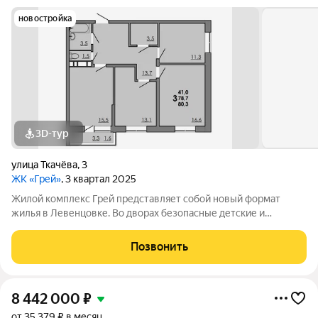
новостройка
3D-тур
улица Ткачёва
,
3
ЖК «Грей»
, 3 квартал 2025
Жилой комплекс Грей представляет собой новый формат
жилья в Левенцовке. Во дворах безопасные детские и
спортивные площадки, прогулочные зоны, барбекю и многое
другое. Большая территория под гостевую парковку, теплый
Позвонить
подземный паркинг. На территории
8 442 000
₽
от 35 379 ₽ в месяц