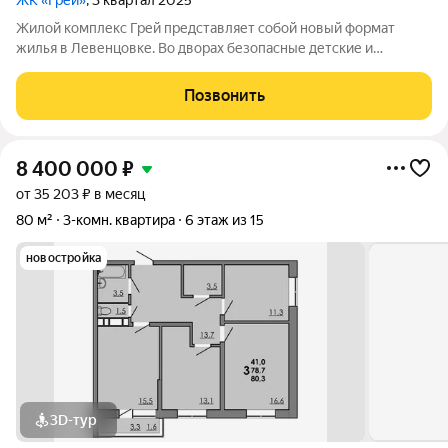
ЖК «Грей»
, 3 квартал 2025
Жилой комплекс Грей представляет собой новый формат
жилья в Левенцовке. Во дворах безопасные детские и
спортивные площадки, прогулочные зоны, барбекю и многое
другое. Большая территория под гостевую парковку, теплый
Позвонить
подземный паркинг. На территории
8 400 000
₽
от 35 203 ₽ в месяц
80 м²
3-комн. квартира
6 этаж из 15
новостройка
3D-тур