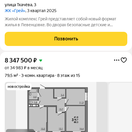
улица Ткачёва
,
3
ЖК «Грей»
, 3 квартал 2025
Жилой комплекс Грей представляет собой новый формат
жилья в Левенцовке. Во дворах безопасные детские и
спортивные площадки, прогулочные зоны, барбекю и многое
другое. Большая территория под гостевую парковку, теплый
Позвонить
подземный паркинг. На территории
8 347 500
₽
от 34 983 ₽ в месяц
79,5 м²
3-комн. квартира
8 этаж из 15
новостройка