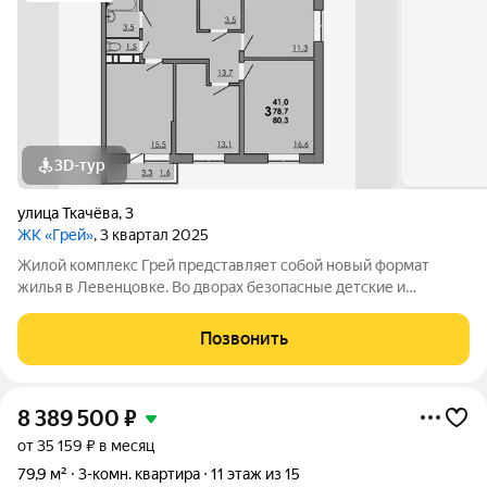
3D-тур
улица Ткачёва
,
3
ЖК «Грей»
, 3 квартал 2025
Жилой комплекс Грей представляет собой новый формат
жилья в Левенцовке. Во дворах безопасные детские и
спортивные площадки, прогулочные зоны, барбекю и многое
другое. Большая территория под гостевую парковку, теплый
Позвонить
подземный паркинг. На территории
8 389 500
₽
от 35 159 ₽ в месяц
79,9 м²
3-комн. квартира
11 этаж из 15