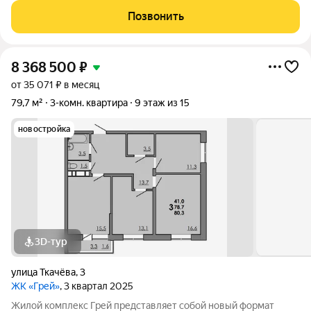
другое. Большая территория под гостевую парковку, теплый
Позвонить
подземный паркинг. На территории
8 368 500
₽
от 35 071 ₽ в месяц
79,7 м²
3-комн. квартира
9 этаж из 15
новостройка
3D-тур
улица Ткачёва
,
3
ЖК «Грей»
, 3 квартал 2025
Жилой комплекс Грей представляет собой новый формат