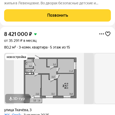
жилья в Левенцовке. Во дворах безопасные детские и
спортивные площадки, прогулочные зоны, барбекю и многое
другое. Большая территория под гостевую парковку, теплый
Позвонить
подземный паркинг. На территории
8 421 000
₽
от 35 291 ₽ в месяц
80,2 м²
3-комн. квартира
5 этаж из 15
новостройка
3D-тур
улица Ткачёва
,
3