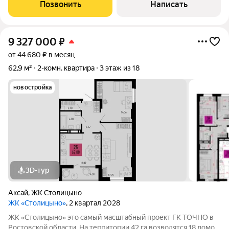
варианты расстановки мебели в квартире. Квартира без
Позвонить
Написать
мебели. В квартире дизайнерский
9 327 000
₽
от 44 680 ₽ в месяц
62,9 м²
2-комн. квартира
3 этаж из 18
новостройка
3D-тур
Аксай
,
ЖК Столицыно
ЖК «Столицыно»
, 2 квартал 2028
ЖК «Столицыно» это самый масштабный проект ГК ТОЧНО в
Ростовской области. На территории 42 га возводятся 18 домов