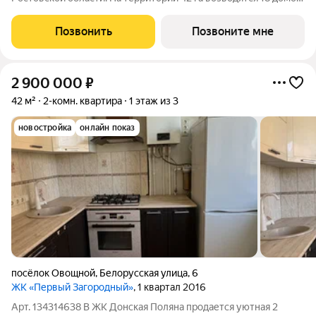
переменной этажности, школа на 1300 мест, два детских сада
на 600 мест, медицинский центр, парк 8,4 га и фитнес-центр с
Позвонить
Позвоните мне
бассейном.
2 900 000
₽
42 м²
2-комн. квартира
1 этаж из 3
новостройка
онлайн показ
посёлок Овощной
,
Белорусская улица
,
6
ЖК «Первый Загородный»
, 1 квартал 2016
Арт. 134314638 В ЖК Донская Поляна продается уютная 2