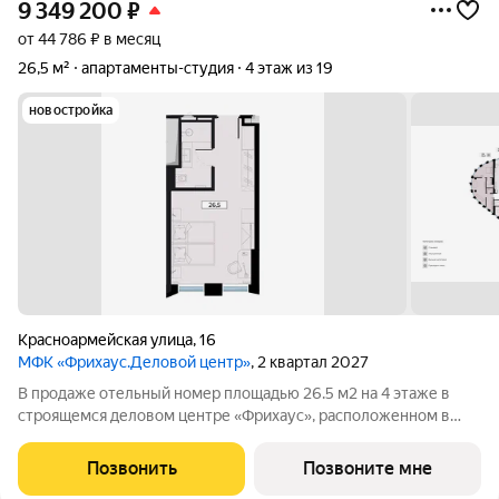
9 349 200
₽
от 44 786 ₽ в месяц
26,5 м²
апартаменты-студия
4 этаж из 19
новостройка
Красноармейская улица
,
16
МФК «Фрихаус.Деловой центр»
, 2 квартал 2027
В продаже отельный номер площадью 26.5 м2 на 4 этаже в
строящемся деловом центре «Фрихаус», расположенном в
историческом центре Ростова-на-Дону, по адресу
ул.Красноармейская, 16. Преимущества: полное обустройство
Позвонить
Позвоните мне
номера: современный ремонт, мебель и