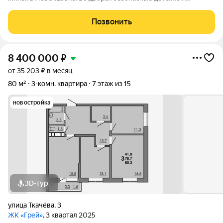
спортивные площадки, прогулочные зоны, барбекю и многое
другое. Большая территория под гостевую парковку, теплый
Позвонить
подземный паркинг. На территории
8 400 000
₽
от 35 203 ₽ в месяц
80 м²
3-комн. квартира
7 этаж из 15
новостройка
3D-тур
улица Ткачёва
,
3
ЖК «Грей»
, 3 квартал 2025