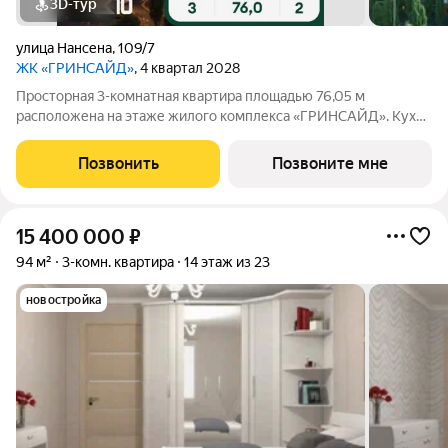
3D-тур
улица Нансена
,
109/7
ЖК «ГРИНСАЙД»
, 4 квартал 2028
Просторная 3-комнатная квартира площадью 76,05 м
расположена на этаже жилого комплекса «ГРИНСАЙД». Кухня
площадью 0 м станет уютным местом для семейных обедов и
ужинов. Светлые жилые комнаты общей площадью
Позвонить
Позвоните мне
15,85/9,48/12,72 м обеспечивают комфортное
15 400 000
₽
94 м²
3-комн. квартира
14 этаж из 23
новостройка