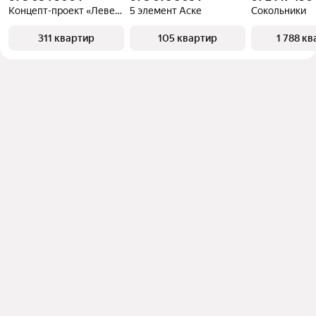
Концепт-проект «Левенцовка Парк»
5 элемент Аске
Сокольники
311 квартир
105 квартир
1 788 к