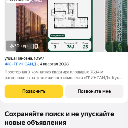
3D-тур
улица Нансена
,
109/7
ЖК «ГРИНСАЙД»
, 4 квартал 2028
Просторная 3-комнатная квартира площадью 76,14 м
расположена на этаже жилого комплекса «ГРИНСАЙД». Кухня
площадью 0 м станет уютным местом для семейных обедов и
ужинов. Светлые жилые комнаты общей площадью
Позвонить
Позвоните мне
15,85/9,48/12,72 м обеспечивают комфортное
Сохраняйте поиск и не упускайте
новые объявления