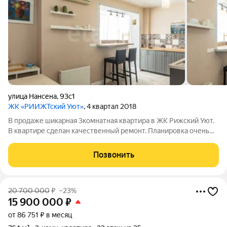
улица Нансена
,
93с1
ЖК «РИИЖТский Уют»
, 4 квартал 2018
В продаже шикарная 3комнатная квартира в ЖК Рижский Уют.
В квартире сделан качественный ремонт. Планировка очень
удобная для большой семьи- 3 изолированные комнаты,
просторная кухня с выходом на лоджию, гардеробная, два
Позвонить
санузла, прихожая, с двух
20 700 000
₽
–23%
15 900 000
₽
от 86 751 ₽ в месяц