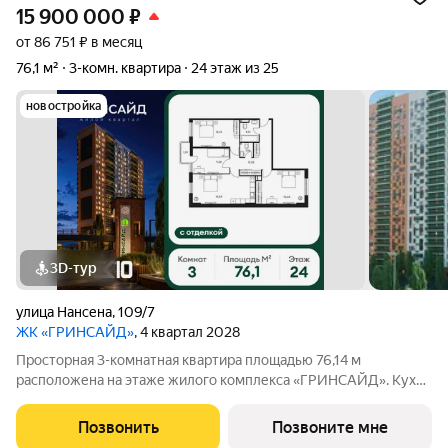
15 900 000
₽
от 86 751 ₽ в месяц
76,1 м²
3-комн. квартира
24 этаж из 25
новостройка
3D-тур
улица Нансена
,
109/7
ЖК «ГРИНСАЙД»
, 4 квартал 2028
Просторная 3-комнатная квартира площадью 76,14 м
расположена на этаже жилого комплекса «ГРИНСАЙД». Кухня
площадью 0 м станет уютным местом для семейных обедов и
ужинов. Светлые жилые комнаты общей площадью
Позвонить
Позвоните мне
15,85/9,48/12,72 м обеспечивают комфортное