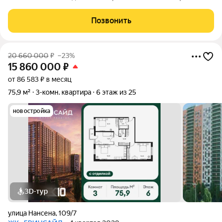
формы и жилая площадь 47 м обеспечивают комфортное
размещение семьи. Кухня площадью 9 м функционально
Позвонить
организована и оснащена встроенной
20 660 000
₽
–23%
15 860 000
₽
от 86 583 ₽ в месяц
75,9 м²
3-комн. квартира
6 этаж из 25
новостройка
3D-тур
улица Нансена
,
109/7