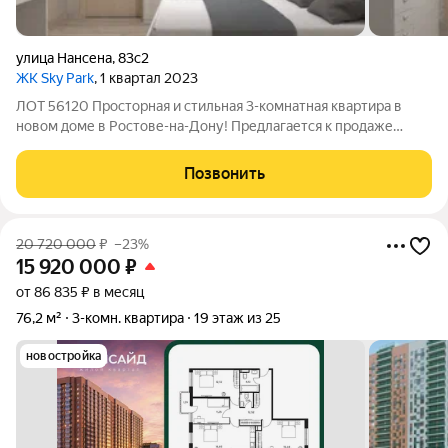
улица Нансена
,
83с2
ЖК Sky Park
, 1 квартал 2023
ЛОТ 56120 Просторная и стильная 3-комнатная квартира в
новом доме в Ростове-на-Дону! Предлагается к продаже
великолепная квартира. Дом монолитно-кирпичный, 2020
года постройки, находится на 14 этаже 23-этажного здания.
Позвонить
Общая площадь квартиры
20 720 000
₽
–23%
15 920 000
₽
от 86 835 ₽ в месяц
76,2 м²
3-комн. квартира
19 этаж из 25
новостройка