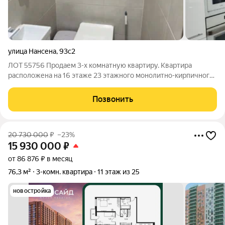
улица Нансена
,
93с2
ЛОТ 55756 Продаем 3-х комнатную квартиру. Квартира
расположена на 16 этаже 23 этажного монолитно-кирпичного
дома. Общая площадь 102 кв. м Сделан капитальный ремонт
высокого качества с дорогой чистовой отделкой и мебелью,
Позвонить
сделанной на заказ.
20 730 000
₽
–23%
15 930 000
₽
от 86 876 ₽ в месяц
76,3 м²
3-комн. квартира
11 этаж из 25
новостройка