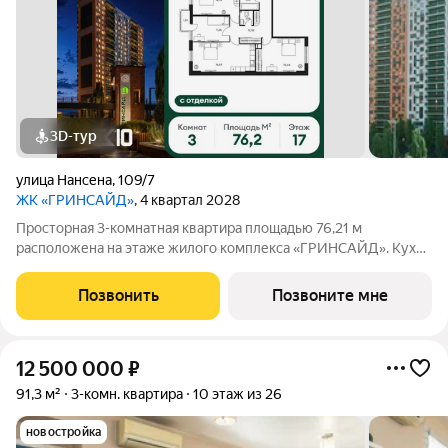
3D-тур
улица Нансена
,
109/7
ЖК «ГРИНСАЙД»
, 4 квартал 2028
Просторная 3-комнатная квартира площадью 76,21 м
расположена на этаже жилого комплекса «ГРИНСАЙД». Кухня
площадью 0 м станет уютным местом для семейных обедов и
ужинов. Светлые жилые комнаты общей площадью
Позвонить
Позвоните мне
15,85/9,48/12,72 м обеспечивают комфортное
12 500 000
₽
91,3 м²
3-комн. квартира
10 этаж из 26
новостройка