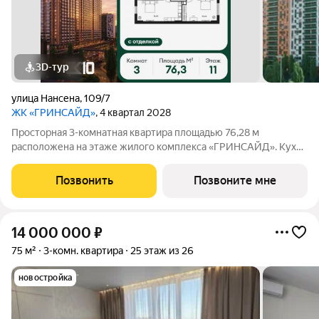
3D-тур
улица Нансена
,
109/7
ЖК «ГРИНСАЙД»
, 4 квартал 2028
Просторная 3-комнатная квартира площадью 76,28 м
расположена на этаже жилого комплекса «ГРИНСАЙД». Кухня
площадью 0 м станет уютным местом для семейных обедов и
ужинов. Светлые жилые комнаты общей площадью
Позвонить
Позвоните мне
15,85/9,48/12,72 м обеспечивают комфортное
14 000 000
₽
75 м²
3-комн. квартира
25 этаж из 26
новостройка