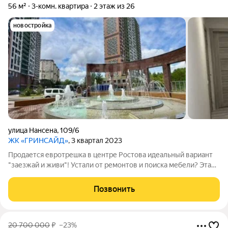
56 м²
3-комн. квартира
2 этаж из 26
новостройка
улица Нансена
,
109/6
ЖК «ГРИНСАЙД»
, 3 квартал 2023
Продается евротрешка в центре Ростова идеальный вариант
"заезжай и живи"! Устали от ремонтов и поиска мебели? Эта
квартира ваше решение! Продается полностью готовая к
проживанию евротрешка в самом сердце Ростова. Вас ждет
Позвонить
свежий, стильный ремонт,
20 700 000
₽
–23%