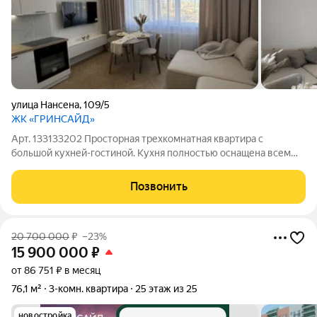
улица Нансена
,
109/5
ЖК «ГРИНСАЙД»
Арт. 133133202 Просторная трехкомнатная квартира с
большой кухней-гостиной. Кухня полностью оснащена всем
необходимым, кухонный гарнитур выполнен на заказ ,
укомплектована всей техникой . Три изолированы комнаты ,
Позвонить
установлены сплит системы, места
20 700 000
₽
–23%
15 900 000
₽
от 86 751 ₽ в месяц
76,1 м²
3-комн. квартира
25 этаж из 25
новостройка