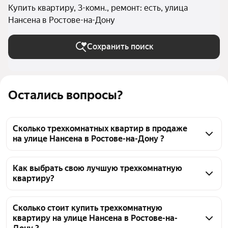
Купить квартиру, 3-комн., ремонт: есть, улица
Нансена в Ростове-на-Дону
Сохранить поиск
Остались вопросы?
Сколько трехкомнатных квартир в продаже
на улице Нансена в Ростове-на-Дону ?
На Яндекс Недвижимости в продаже на улице 
Нансена в Ростове-на-Дону 28 трехкомнатных 
Как выбрать свою лучшую трехкомнатную
квартиру?
квартир, из них 15 объявлений от агентств, 13 
объявлений от застройщиков
Чтобы купить 3-комнатную квартиру с ремонтом на 
улице Нансена, воспользуйтесь тепловой картой 
Сколько стоит купить трехкомнатную
квартиру на улице Нансена в Ростове-на-
для оценки инфраструктуры и транспортной 