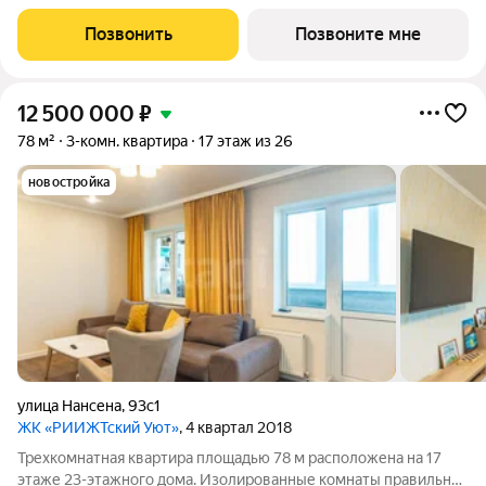
площадью 0 м станет уютным местом для семейных обедов и
ужинов. Светлые жилые комнаты общей площадью
Позвонить
Позвоните мне
15,85/9,48/12,72 м обеспечивают комфортное
12 500 000
₽
78 м²
3-комн. квартира
17 этаж из 26
новостройка
улица Нансена
,
93с1
ЖК «РИИЖТский Уют»
, 4 квартал 2018
Трехкомнатная квартира площадью 78 м расположена на 17
этаже 23-этажного дома. Изолированные комнаты правильной