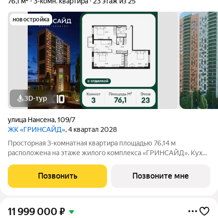
76,1 м²
3-комн. квартира
23 этаж из 25
новостройка
3D-тур
улица Нансена
,
109/7
ЖК «ГРИНСАЙД»
, 4 квартал 2028
Просторная 3-комнатная квартира площадью 76,14 м
расположена на этаже жилого комплекса «ГРИНСАЙД». Кухня
площадью 0 м станет уютным местом для семейных обедов и
ужинов. Светлые жилые комнаты общей площадью
Позвонить
Позвоните мне
15,85/9,48/12,72 м обеспечивают комфортное
11 999 000
₽