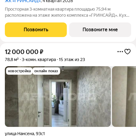
ЖК «ГРИНСАЙД»
, 4 квартал 2028
Просторная 3-комнатная квартира площадью 75,94 м
расположена на этаже жилого комплекса «ГРИНСАЙД». Кухня
площадью 0 м станет уютным местом для семейных обедов и
ужинов. Светлые жилые комнаты общей площадью
Позвонить
Позвоните мне
15,85/9,48/12,72 м обеспечивают комфортное
12 000 000
₽
78,8 м²
3-комн. квартира
15 этаж из 23
новостройка
онлайн показ
улица Нансена
,
93с1