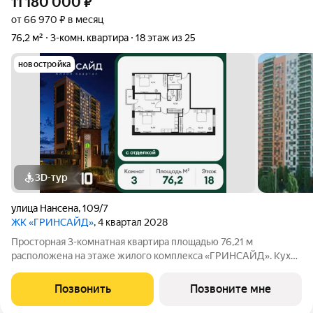
11 180 000
₽
от 66 970 ₽ в месяц
76,2 м²
3-комн. квартира
18 этаж из 25
новостройка
3D-тур
улица Нансена
,
109/7
ЖК «ГРИНСАЙД»
, 4 квартал 2028
Просторная 3-комнатная квартира площадью 76,21 м
расположена на этаже жилого комплекса «ГРИНСАЙД». Кухня
площадью 0 м станет уютным местом для семейных обедов и
ужинов. Светлые жилые комнаты общей площадью
Позвонить
Позвоните мне
15,85/9,48/12,72 м обеспечивают комфортное