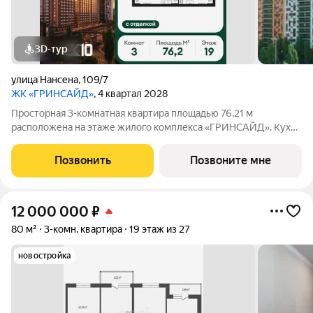
3D-тур
улица Нансена
,
109/7
ЖК «ГРИНСАЙД»
, 4 квартал 2028
Просторная 3-комнатная квартира площадью 76,21 м
расположена на этаже жилого комплекса «ГРИНСАЙД». Кухня
площадью 0 м станет уютным местом для семейных обедов и
ужинов. Светлые жилые комнаты общей площадью
Позвонить
Позвоните мне
15,85/9,48/12,72 м обеспечивают комфортное
12 000 000
₽
80 м²
3-комн. квартира
19 этаж из 27
новостройка