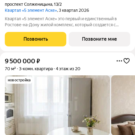
проспект Солженицына
,
13/2
Квартал «5 элемент Аске»
, 3 квартал 2026
Квартал «5 элемент Аске» это первый и единственный в
Ростове-на-Дону жилой комплекс, который создается с
привлечением известного современного художника Дмитрия
Аске. Серия масштабных произведений на фасадах,
Позвонить
Позвоните мне
выполненных художником с мировым именем
9 500 000
₽
70 м²
3-комн. квартира
4 этаж из 20
новостройка