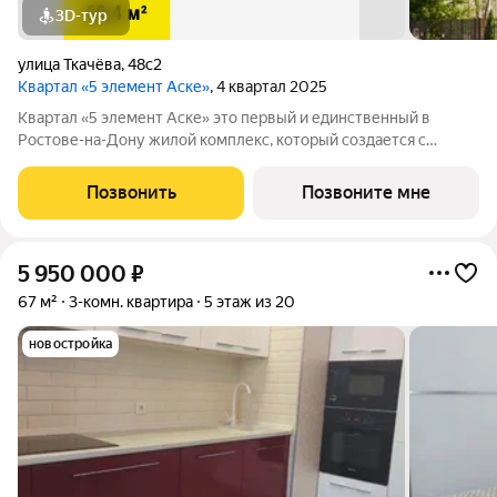
3D-тур
улица Ткачёва
,
48с2
Квартал «5 элемент Аске»
, 4 квартал 2025
Квартал «5 элемент Аске» это первый и единственный в
Ростове-на-Дону жилой комплекс, который создается с
привлечением известного современного художника Дмитрия
Аске. Серия масштабных произведений на фасадах,
Позвонить
Позвоните мне
выполненных художником с мировым именем
5 950 000
₽
67 м²
3-комн. квартира
5 этаж из 20
новостройка