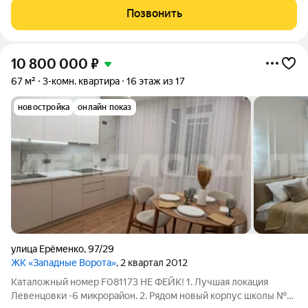
живи! Дом сдан в июле, новый качественный ремонт в
Позвонить
нейтральной цветовой гамме. Три
10 800 000
₽
67 м²
3-комн. квартира
16 этаж из 17
новостройка
онлайн показ
улица Ерёменко
,
97/29
ЖК «Западные Ворота»
, 2 квартал 2012
Каталожный номер F081173 НЕ ФЕЙК! 1. Лучшая локация
Левенцовки -6 микрорайон. 2. Рядом новый корпус школы №