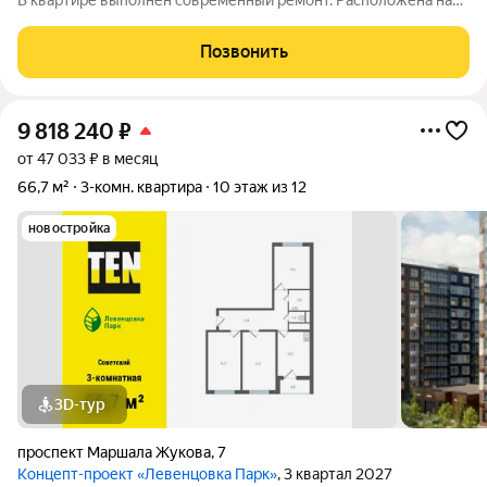
В квартире выполнен современный ремонт. Расположена на
14 из 17 этaжeй пaнeльного дома, постpоеннoго в 2017 году.
Большая часть мебели и техники остается в квартире. В
Позвонить
квартире имеется балкон.
9 818 240
₽
от 47 033 ₽ в месяц
66,7 м²
3-комн. квартира
10 этаж из 12
новостройка
3D-тур
проспект Маршала Жукова
,
7
Концепт-проект «Левенцовка Парк»
, 3 квартал 2027