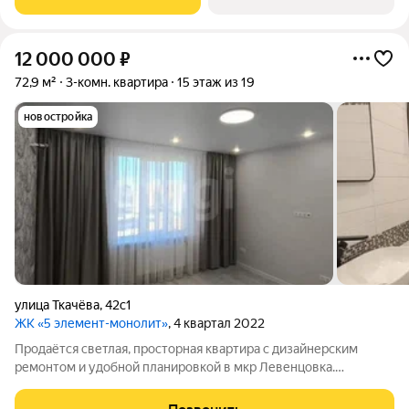
организации пространства для
12 000 000
₽
72,9 м²
3-комн. квартира
15 этаж из 19
новостройка
улица Ткачёва
,
42с1
ЖК «5 элемент-монолит»
, 4 квартал 2022
Продаётся светлая, просторная квартира с дизайнерским
ремонтом и удобной планировкой в мкр Левенцовка.
Встроенная кухня и техника остаются, обременений нет. Рядом
детские сады, школа, магазины, супермаркеты, аптеки и парк.