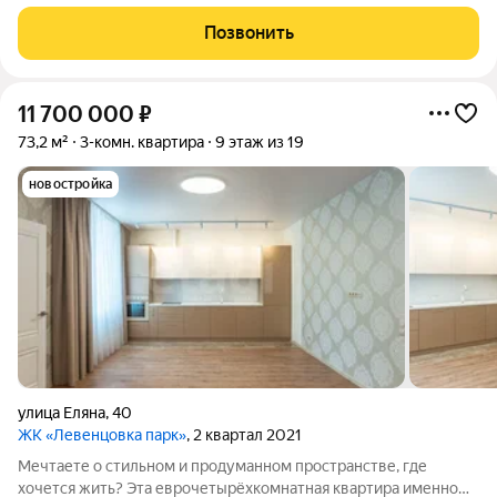
115. 3. Во дворе детский сад . 4. Благоустроенная территория. 5.
Консьерж. 6. Свободный паркинг . 7 . Мебель и техника
Позвонить
остается. 8 . Отличная
11 700 000
₽
73,2 м²
3-комн. квартира
9 этаж из 19
новостройка
улица Еляна
,
40
ЖК «Левенцовка парк»
, 2 квартал 2021
Мечтаете о стильном и продуманном пространстве, где
хочется жить? Эта еврочетырёхкомнатная квартира именно