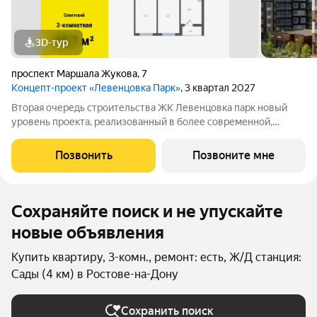
3D-тур
проспект Маршала Жукова
,
7
Концепт-проект «Левенцовка Парк»
, 3 квартал 2027
Вторая очередь строительства ЖК Левенцовка парк новый
уровень проекта, реализованный в более современной,
удобной, экологичной версии, созданной с заботой о будущих
жителях комплекса. Мы полностью изменили подход к
Позвонить
Позвоните мне
организации пространства для
Сохраняйте поиск и не упускайте
новые объявления
Купить квартиру, 3-комн., ремонт: есть, Ж/Д станция:
Сады (4 км) в Ростове-на-Дону
Сохранить поиск