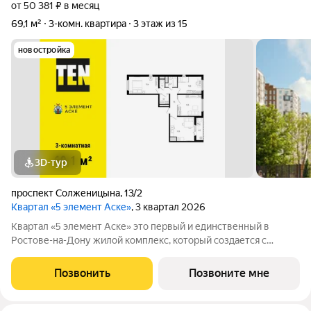
от 50 381 ₽ в месяц
69,1 м²
3-комн. квартира
3 этаж из 15
новостройка
3D-тур
проспект Солженицына
,
13/2
Квартал «5 элемент Аске»
, 3 квартал 2026
Квартал «5 элемент Аске» это первый и единственный в
Ростове-на-Дону жилой комплекс, который создается с
привлечением известного современного художника Дмитрия
Аске. Серия масштабных произведений на фасадах,
Позвонить
Позвоните мне
выполненных художником с мировым именем