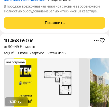
В продаже трехкомнатная квартира с новым евроремонтом
Полностью оборудована мебелью и техникой , в квартире
никто не жил Во дворе школа,детский сад,супермаркет Ключи
на руках показ в любое время Номер объекта по каталогу
Позвонить
202422
10 468 650
₽
от 50 149 ₽ в месяц
69,1 м²
3-комн. квартира
5 этаж из 15
новостройка
3D-тур