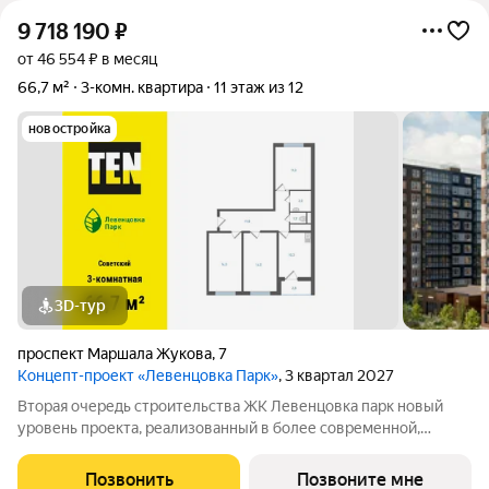
9 718 190
₽
от 46 554 ₽ в месяц
66,7 м²
3-комн. квартира
11 этаж из 12
новостройка
3D-тур
проспект Маршала Жукова
,
7
Концепт-проект «Левенцовка Парк»
, 3 квартал 2027
Вторая очередь строительства ЖК Левенцовка парк новый
уровень проекта, реализованный в более современной,
удобной, экологичной версии, созданной с заботой о будущих
жителях комплекса. Мы полностью изменили подход к
Позвонить
Позвоните мне