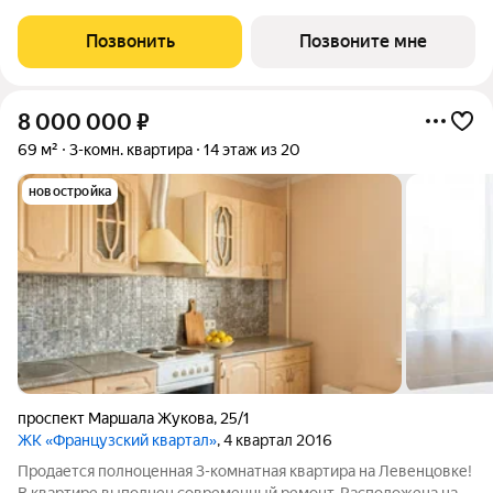
привлечением известного современного художника Дмитрия
Аске. Серия масштабных произведений на фасадах,
Позвонить
Позвоните мне
выполненных художником с мировым именем
8 000 000
₽
69 м²
3-комн. квартира
14 этаж из 20
новостройка
проспект Маршала Жукова
,
25/1
ЖК «Французский квартал»
, 4 квартал 2016
Продается полноценная 3-комнатная квaртиpа нa Левенцовке!