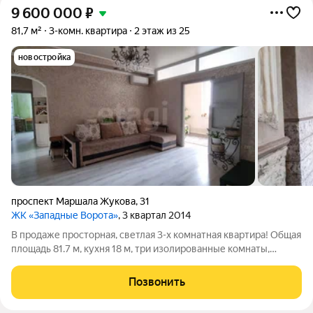
9 600 000
₽
81,7 м²
3-комн. квартира
2 этаж из 25
новостройка
проспект Маршала Жукова
,
31
ЖК «Западные Ворота»
, 3 квартал 2014
В продаже просторная, светлая 3-х комнатная квартира! Общая
площадь 81.7 м, кухня 18 м, три изолированные комнаты,
раздельный санузел. Данная квартира подойдет для
комфортного проживания большой и дружной семьи с детьми
Позвонить
- уже обустроены родительская