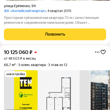
улица Ерёменко
,
94
ЖК «Английский квартал»
, 4 квартал 2015
Просторная трёхкомнатная квартира 70 м с качественным
ремонтом в современном панельном доме. Объект
расположен на улице Еременко в 20-21-этажном здании 2015
года постройки, квартира не угловая. При отделке
Позвонить
использованы дорогие материалы: паркетная
10 125 060
₽
от 48 503 ₽ в месяц
66,7 м²
3-комн. квартира
3 этаж из 12
новостройка