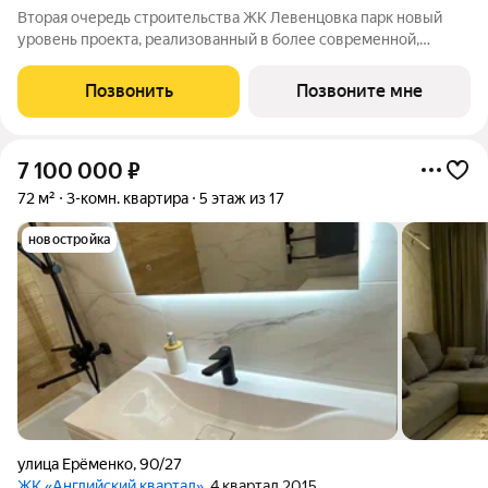
Вторая очередь строительства ЖК Левенцовка парк новый
уровень проекта, реализованный в более современной,
удобной, экологичной версии, созданной с заботой о будущих
жителях комплекса. Мы полностью изменили подход к
Позвонить
Позвоните мне
организации пространства для
7 100 000
₽
72 м²
3-комн. квартира
5 этаж из 17
новостройка
улица Ерёменко
,
90/27
ЖК «Английский квартал»
, 4 квартал 2015