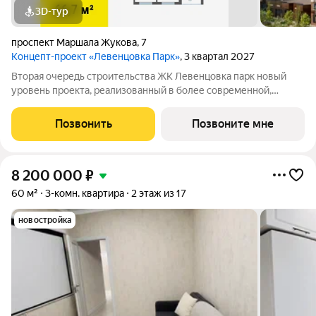
3D-тур
проспект Маршала Жукова
,
7
Концепт-проект «Левенцовка Парк»
, 3 квартал 2027
Вторая очередь строительства ЖК Левенцовка парк новый
уровень проекта, реализованный в более современной,
удобной, экологичной версии, созданной с заботой о будущих
жителях комплекса. Мы полностью изменили подход к
Позвонить
Позвоните мне
организации пространства для
8 200 000
₽
60 м²
3-комн. квартира
2 этаж из 17
новостройка