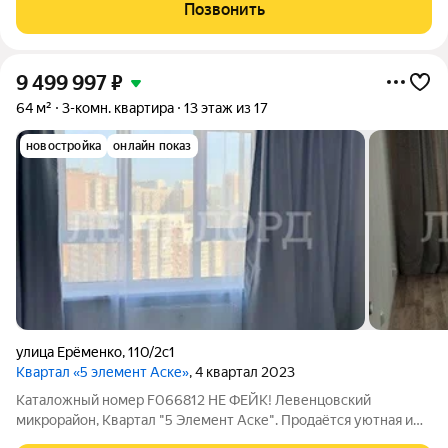
ремонт. Панорамное остекление, шикарный вид из окна. Вся
Позвонить
мебель. Отличная локация, рядом
9 499 997
₽
64 м²
3-комн. квартира
13 этаж из 17
новостройка
онлайн показ
улица Ерёменко
,
110/2с1
Квартал «5 элемент Аске»
, 4 квартал 2023
Каталожный номер F066812 НЕ ФЕЙК! Левенцовский
микрорайон, Квартал "5 Элемент Аске". Продаётся уютная и
светлая квартира для большой и дружной семьи! Заезжай и