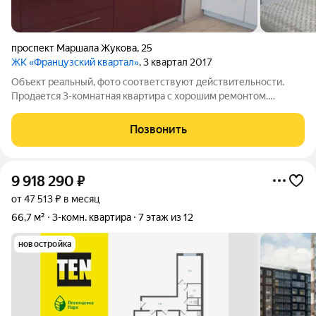
проспект Маршала Жукова
,
25
ЖК «Французский квартал»
, 3 квартал 2017
Объект реальный, фото соответствуют действительности.
Продается 3-комнатная квартира с хорошим ремонтом.
Преимущества: Просторная кухня и три изолированные
комнаты Раздельный санузел Подъезд в идеальном состоянии,
Позвонить
новые лифты Отличное расположение:
9 918 290
₽
от 47 513 ₽ в месяц
66,7 м²
3-комн. квартира
7 этаж из 12
новостройка