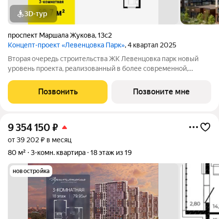
3D-тур
проспект Маршала Жукова
,
13с2
Концепт-проект «Левенцовка Парк»
, 4 квартал 2025
Вторая очередь строительства ЖК Левенцовка парк новый
уровень проекта, реализованный в более современной,
удобной, экологичной версии, созданной с заботой о будущих
жителях комплекса. Мы полностью изменили подход к
Позвонить
Позвоните мне
организации пространства для
9 354 150
₽
от 39 202 ₽ в месяц
80 м²
3-комн. квартира
18 этаж из 19
новостройка