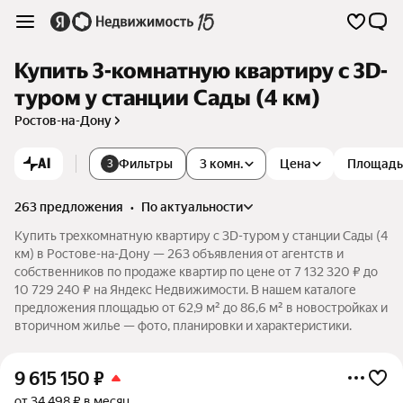
Купить 3-комнатную квартиру c 3D-
туром у станции Сады (4 км)
Ростов-на-Дону
AI
Фильтры
3 комн.
Цена
Площадь
3
263 предложения
•
по актуальности
Купить трехкомнатную квартиру c 3D-туром у станции Сады (4
км) в Ростове-на-Дону — 263 объявления от агентств и
собственников по продаже квартир по цене от 7 132 320 ₽ до
10 729 240 ₽ на Яндекс Недвижимости. В нашем каталоге
предложения площадью от 62,9 м² до 86,6 м² в новостройках и
вторичном жилье — фото, планировки и характеристики.
9 615 150
₽
от 34 498 ₽ в месяц