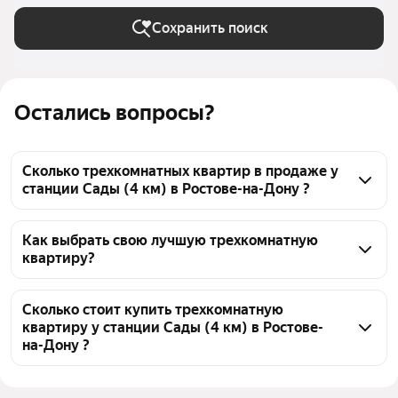
Сохранить поиск
Остались вопросы?
Сколько трехкомнатных квартир в продаже у
станции Сады (4 км) в Ростове-на-Дону ?
На Яндекс Недвижимости в продаже у станции 
Сады (4 км) в Ростове-на-Дону 263 трехкомнатных 
Как выбрать свою лучшую трехкомнатную
квартиру?
квартиры 263 объявления от застройщиков
Чтобы купить 3-комнатную квартиру c 3D-туром у 
станции Сады (4 км), воспользуйтесь тепловой 
Сколько стоит купить трехкомнатную
квартиру у станции Сады (4 км) в Ростове-
картой для оценки инфраструктуры и 
на-Дону ?
транспортной доступности в выбранном районе у 
станции Сады (4 км) в Ростове-на-Дону
Цена за квадратный метр
100 000 — 154 600 ₽