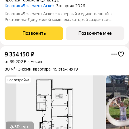
проспект Солженицына
,
13/2
Квартал «5 элемент Аске»
, 3 квартал 2026
Квартал «5 элемент Аске» это первый и единственный в
Ростове-на-Дону жилой комплекс, который создается с
привлечением известного современного художника Дмитрия
Аске. Серия масштабных произведений на фасадах,
Позвонить
Позвоните мне
выполненных художником с мировым именем
9 354 150
₽
от 39 202 ₽ в месяц
80 м²
3-комн. квартира
19 этаж из 19
новостройка
3D-тур