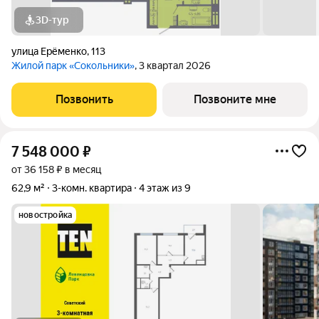
3D-тур
улица Ерёменко
,
113
Жилой парк «Сокольники»
, 3 квартал 2026
Позвонить
Позвоните мне
7 548 000
₽
от 36 158 ₽ в месяц
62,9 м²
3-комн. квартира
4 этаж из 9
новостройка