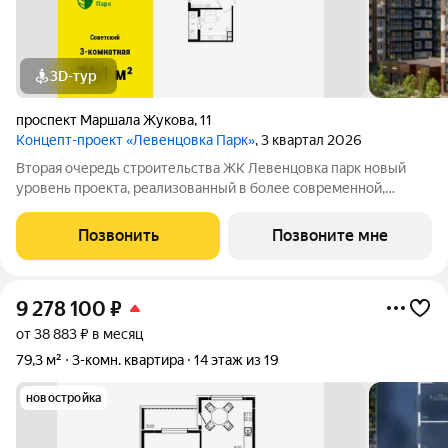
3D-тур
проспект Маршала Жукова
,
11
Концепт-проект «Левенцовка Парк»
, 3 квартал 2026
Вторая очередь строительства ЖК Левенцовка парк новый
уровень проекта, реализованный в более современной,
удобной, экологичной версии, созданной с заботой о будущих
жителях комплекса. Мы полностью изменили подход к
Позвонить
Позвоните мне
организации пространства для
9 278 100
₽
от 38 883 ₽ в месяц
79,3 м²
3-комн. квартира
14 этаж из 19
новостройка