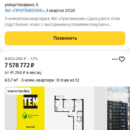
улица Назарько
,
5
ЖК «ПРИТЯЖЕНИЕ»
, 3 квартал 2026
3-комнатная квартира в ЖК «Притяжение» сдача уже в этом
году! Бизнес-класс с выгодными условиями покупки и
ограниченными предложениями. СДАЧА В ЭТОМ ГОДУ!
Условия покупки: Семейная ипотека 5% на весь срок платеж от
Позвонить
14300 /мес. Ипотека 2,2% на
8 612 240
₽
–12%
7 578 772
₽
от 41 256 ₽ в месяц
63,7 м²
3-комн. квартира
8 этаж из 12
новостройка