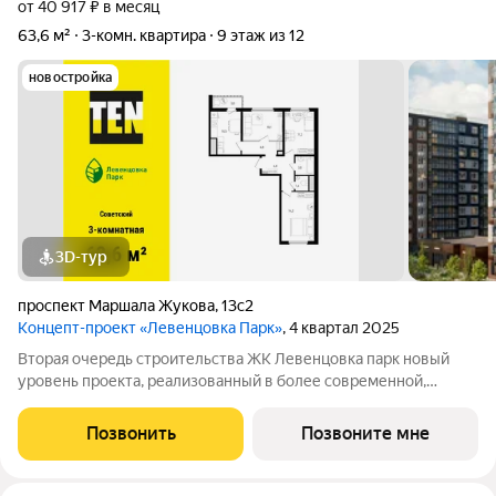
от 40 917 ₽ в месяц
63,6 м²
3-комн. квартира
9 этаж из 12
новостройка
3D-тур
проспект Маршала Жукова
,
13с2
Концепт-проект «Левенцовка Парк»
, 4 квартал 2025
Вторая очередь строительства ЖК Левенцовка парк новый
уровень проекта, реализованный в более современной,
удобной, экологичной версии, созданной с заботой о будущих
жителях комплекса. Мы полностью изменили подход к
Позвонить
Позвоните мне
организации пространства для