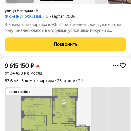
улица Назарько
,
5
ЖК «ПРИТЯЖЕНИЕ»
, 3 квартал 2026
3-комнатная квартира в ЖК «Притяжение» сдача уже в этом
году! Бизнес-класс с выгодными условиями покупки и
ограниченными предложениями. СДАЧА В ЭТОМ ГОДУ!
Условия покупки: Семейная ипотека 5% на весь срок платеж от
Позвонить
14300 /мес. Ипотека 2,2% на
9 615 150
₽
от 34 498 ₽ в месяц
83,6 м²
3-комн. квартира
23 этаж из 24
новостройка