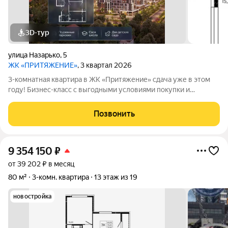
3D-тур
улица Назарько
,
5
ЖК «ПРИТЯЖЕНИЕ»
, 3 квартал 2026
3-комнатная квартира в ЖК «Притяжение» сдача уже в этом
году! Бизнес-класс с выгодными условиями покупки и
ограниченными предложениями. СДАЧА В ЭТОМ ГОДУ!
Условия покупки: Семейная ипотека 5% на весь срок платеж от
Позвонить
14300 /мес. Ипотека 2,2% на
9 354 150
₽
от 39 202 ₽ в месяц
80 м²
3-комн. квартира
13 этаж из 19
новостройка