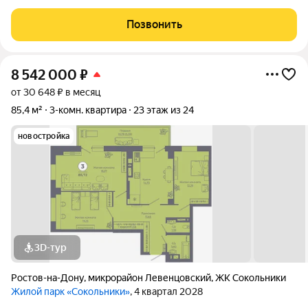
ограниченными предложениями. СДАЧА В ЭТОМ ГОДУ!
Условия покупки: Семейная ипотека 5% на весь срок платеж от
Позвонить
14300 /мес. Ипотека 2,2% на
8 542 000
₽
от 30 648 ₽ в месяц
85,4 м²
3-комн. квартира
23 этаж из 24
новостройка
3D-тур
Ростов-на-Дону
,
микрорайон Левенцовский
,
ЖК Сокольники
Жилой парк «Сокольники»
, 4 квартал 2028