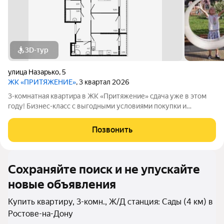
3D-тур
улица Назарько
,
5
ЖК «ПРИТЯЖЕНИЕ»
, 3 квартал 2026
3-комнатная квартира в ЖК «Притяжение» сдача уже в этом
году! Бизнес-класс с выгодными условиями покупки и
ограниченными предложениями. СДАЧА В ЭТОМ ГОДУ!
Условия покупки: Семейная ипотека 5% на весь срок платеж от
Позвонить
14300 /мес. Ипотека 2,2% на
Сохраняйте поиск и не упускайте
новые объявления
Купить квартиру, 3-комн., Ж/Д станция: Сады (4 км) в
Ростове-на-Дону