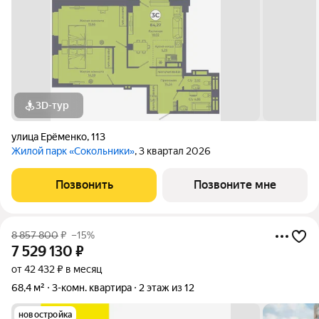
3D-тур
улица Ерёменко
,
113
Жилой парк «Сокольники»
, 3 квартал 2026
Позвонить
Позвоните мне
8 857 800
₽
–15%
7 529 130
₽
от 42 432 ₽ в месяц
68,4 м²
3-комн. квартира
2 этаж из 12
новостройка