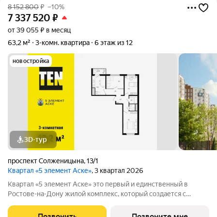
8 152 800
₽
–10%
7 337 520
₽
от 39 055 ₽ в месяц
63,2 м²
3-комн. квартира
6 этаж из 12
новостройка
3D-тур
проспект Солженицына
,
13/1
Квартал «5 элемент Аске»
, 3 квартал 2026
Квартал «5 элемент Аске» это первый и единственный в
Ростове-на-Дону жилой комплекс, который создается с
привлечением известного современного художника Дмитрия
Аске. Серия масштабных произведений на фасадах,
Позвонить
Позвоните мне