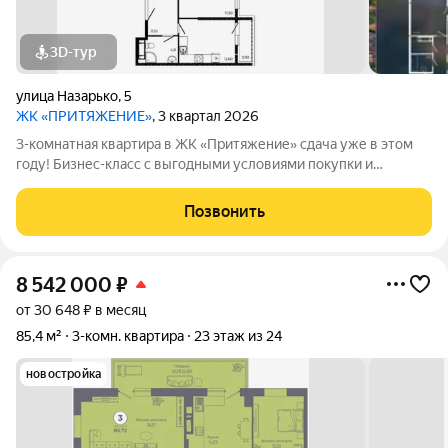
3D-тур
улица Назарько
,
5
ЖК «ПРИТЯЖЕНИЕ»
, 3 квартал 2026
3-комнатная квартира в ЖК «Притяжение» сдача уже в этом
году! Бизнес-класс с выгодными условиями покупки и
ограниченными предложениями. СДАЧА В ЭТОМ ГОДУ!
Условия покупки: Семейная ипотека 5% на весь срок платеж от
Позвонить
14300 /мес. Ипотека 2,2% на
8 542 000
₽
от 30 648 ₽ в месяц
85,4 м²
3-комн. квартира
23 этаж из 24
новостройка