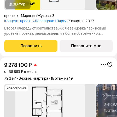
3D-тур
проспект Маршала Жукова
,
3
Концепт-проект «Левенцовка Парк»
, 3 квартал 2027
Вторая очередь строительства ЖК Левенцовка парк новый
уровень проекта, реализованный в более современной,
удобной, экологичной версии, созданной с заботой о будущих
жителях комплекса. Мы полностью изменили подход к
Позвонить
Позвоните мне
организации пространства для
9 278 100
₽
от 38 883 ₽ в месяц
79,3 м²
3-комн. квартира
15 этаж из 19
новостройка