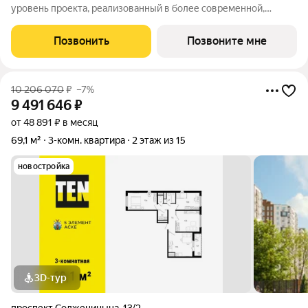
уровень проекта, реализованный в более современной,
удобной, экологичной версии, созданной с заботой о будущих
жителях комплекса. Мы полностью изменили подход к
Позвонить
Позвоните мне
организации пространства для
10 206 070
₽
–7%
9 491 646
₽
от 48 891 ₽ в месяц
69,1 м²
3-комн. квартира
2 этаж из 15
новостройка
3D-тур