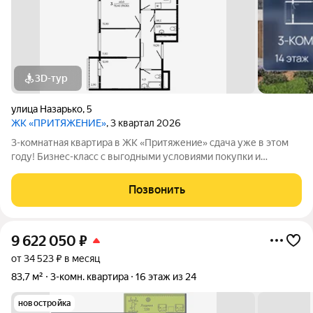
3D-тур
улица Назарько
,
5
ЖК «ПРИТЯЖЕНИЕ»
, 3 квартал 2026
3-комнатная квартира в ЖК «Притяжение» сдача уже в этом
году! Бизнес-класс с выгодными условиями покупки и
ограниченными предложениями. СДАЧА В ЭТОМ ГОДУ!
Условия покупки: Семейная ипотека 5% на весь срок платеж от
Позвонить
14300 /мес. Ипотека 2,2% на
9 622 050
₽
от 34 523 ₽ в месяц
83,7 м²
3-комн. квартира
16 этаж из 24
новостройка