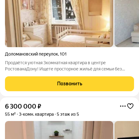
Доломановский переулок
,
101
Продаётся уютная 3комнатная квартира в центре
РостованаДону! Ищете просторное жильё для семьи без
лишних трат на срочный ремонт? Обратите внимание на это
предложение квартира полностью готова к комфортной
Позвонить
жизни! Адрес: Ростовская обл.,
6 300 000
₽
55 м²
3-комн. квартира
5 этаж из 5