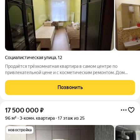
Социалистическая улица
,
12
Продаётся трёхкомнатная квартира в самом центре по
привлекательной цене и с косметическим ремонтом. Дом
двухэтажный, есть уютный внутренний дворик. До детского
сада, школы, остановки и магазина 5 минут пешком. Отличный
Позвонить
вариант как для собственного
17 500 000
₽
96 м²
3-комн. квартира
17 этаж из 25
новостройка