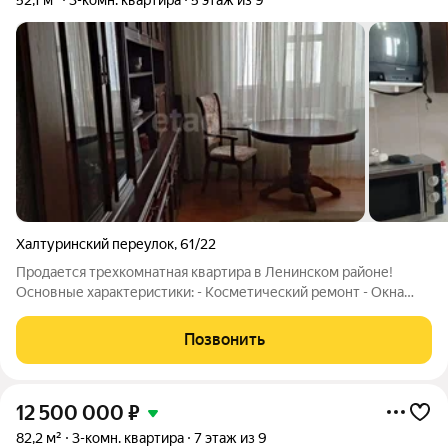
52,1 м²
3-комн. квартира
5 этаж из 9
Халтуринский переулок
,
61/22
Продается трехкомнатная квартира в Ленинском районе!
Основные характеристики: - Косметический ремонт - Окна
выходят в тихий двор, что обеспечивает спокойствие и
комфорт Включает: - Мебель - Кухонные гарнитуры - Технику
Позвонить
Уникальное расположение: -
12 500 000
₽
82,2 м²
3-комн. квартира
7 этаж из 9