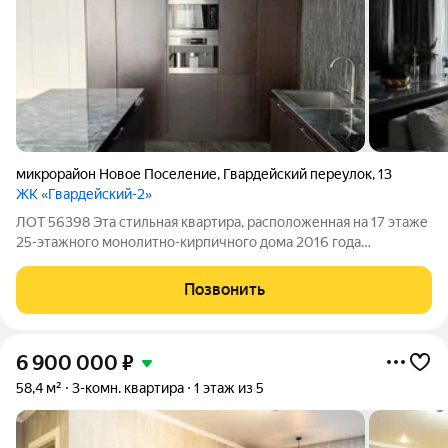
микрорайон Новое Поселение
,
Гвардейский переулок
,
13
ЖК «Гвардейский-2»
ЛОТ 56398 Эта стильная квартира, расположенная на 17 этаже
25-этажного монолитно-кирпичного дома 2016 года
постройки, предлагает идеальное сочетание комфорта,
функциональности и современного дизайна. Общая площадь
Позвонить
96 кв.м. включает в себя просторную
6 900 000
₽
58,4 м²
3-комн. квартира
1 этаж из 5