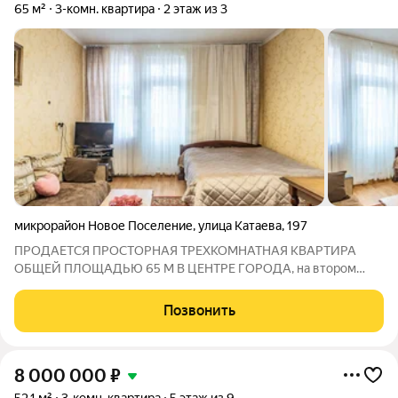
65 м²
3-комн. квартира
2 этаж из 3
микрорайон Новое Поселение
,
улица Катаева
,
197
ПРОДАЕТСЯ ПРОСТОРНАЯ ТРЕХКОМНАТНАЯ КВАРТИРА
ОБЩЕЙ ПЛОЩАДЬЮ 65 М В ЦЕНТРЕ ГОРОДА, на втором
этаже 3-х этажного кирпичного дома 1958 года постройки
Высота потолков 2,8 метра создает ощущение простора и
Позвонить
светлого объема. Планировка функциональная,
8 000 000
₽