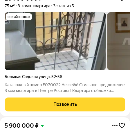
75 м²
3-комн. квартира
3 этаж из 5
онлайн показ
Большая Садовая улица
,
52-56
Каталожный номер F070022 Не фейк! Стильное предложение
3 ком квартиры в Центре Ростова ! Квартира с обложки
журнала, стильная , с авторским дизайнерским ремонтом . В
чем выгода ? 1. Безупречная локация 2. Видовая квартира 3.
Позвонить
Крепкая качественная
5 900 000
₽