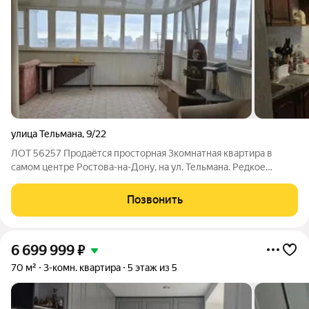
улица Тельмана
,
9/22
ЛОТ 56257 Продаётся просторная 3комнатная квартира в
самом центре Ростова-на-Дону, на ул. Тельмана. Редкое
предложение кирпичный дом, всего один сосед на этаже,
большая закрытая терраса 50,5 м с панорамным видом на
Позвонить
город. Параметры: Общая площадь с
6 699 999
₽
70 м²
3-комн. квартира
5 этаж из 5