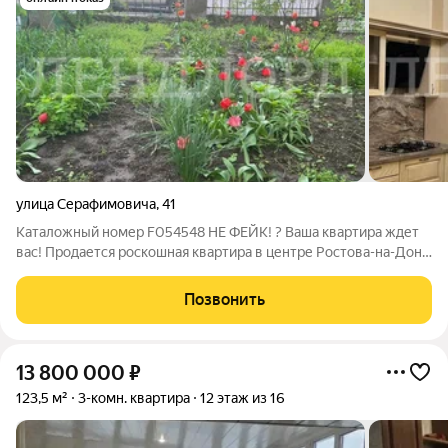
улица Серафимовича
,
41
Каталожный номер F054548 НЕ ФЕЙК! ? Ваша квартира ждет
вас! Продается роскошная квартира в центре Ростова-на-Дону.
Этаж 1 из 3, материал стен - кирпичный, фонд - сталинский. ?
Выполнен дизайнерский ремонт. Совмещенный санузел,
Позвонить
центральное отопление
13 800 000
₽
123,5 м²
3-комн. квартира
12 этаж из 16