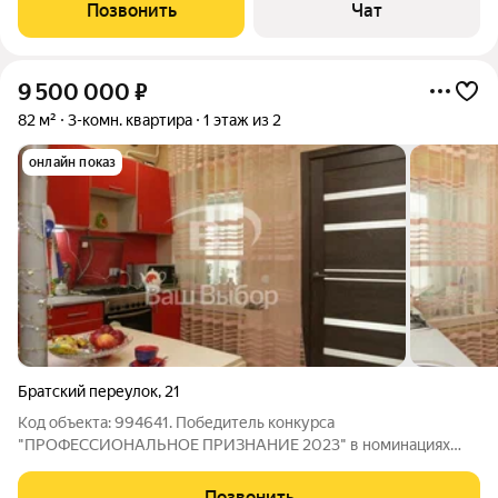
кладовка, удобная прихожая. Отличное сочетание
Позвонить
Чат
центральной локации и тишины:
9 500 000
₽
82 м²
3-комн. квартира
1 этаж из 2
онлайн показ
Братский переулок
,
21
Код объекта: 994641. Победитель конкурса
"ПРОФЕССИОНАЛЬНОЕ ПРИЗНАНИЕ 2023" в номинациях
"ЛУЧШАЯ БРОКЕРСКАЯ КОМПАНИЯ НА РЫНКЕ ПРОДАЖИ
ЖИЛЬЯ" и «ЛУЧШАЯ РЕГИОНАЛЬНАЯ РИЭЛТОРСКАЯ
Позвонить