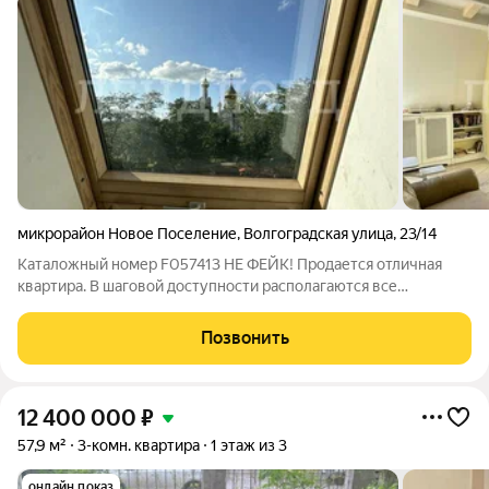
микрорайон Новое Поселение
,
Волгоградская улица
,
23/14
Каталожный номер F057413 НЕ ФЕЙК! Продается отличная
квартира. В шаговой доступности располагаются все
необходимые объекты инфраструктуры: школы, высшие
учебные заведения, детские дошкольные учреждения,
Позвонить
магазины, поликлиники. Вам не придется тратить
12 400 000
₽
57,9 м²
3-комн. квартира
1 этаж из 3
онлайн показ