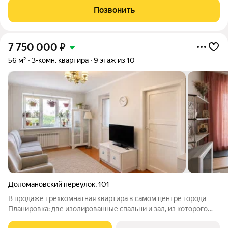
Просторные изолированные комнаты позволяют уединиться
Позвонить
при желании. Окна выходят в тихий тенистый двор
7 750 000
₽
56 м²
3-комн. квартира
9 этаж из 10
Доломановский переулок
,
101
В продаже трехкомнатная квартира в самом центре города
Планировка: две изолированные спальни и зал, из которого
есть выход на балкон, уютная кухня, раздельный санузел,