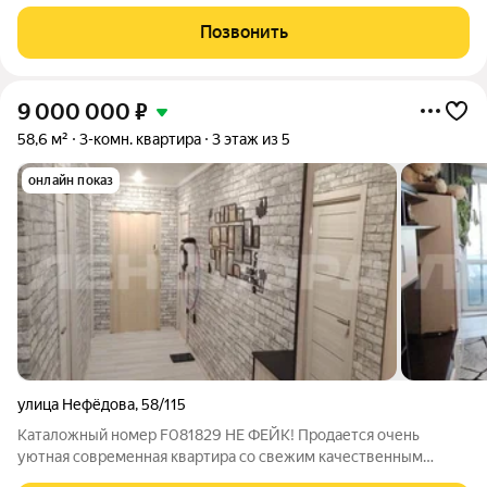
с детьми, хорошоая квадратура комнат и удачное
расположение самого дома за счет находяхся рядом
Позвонить
поликлиники, гимназии, детского сада и
9 000 000
₽
58,6 м²
3-комн. квартира
3 этаж из 5
онлайн показ
улица Нефёдова
,
58/115
Каталожный номер F081829 НЕ ФЕЙК! Продается очень
уютная современная квартира со свежим качественным
ремонтом вызывает только положительные эмоции.