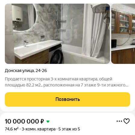
Донская улица
,
24-26
Продается просторная 3-х комнатная квартира, общей
площадью 82,2 м2,, расположенная на 7 этаже 9-ти этажного
кирпичного дома 1996г. пострйки, по ул.Ульяновская. Три
просторные изолированные комнаты, кухня 11кв.м., а так же
Позвонить
три балкона и гардеробная.
10 000 000
₽
74,6 м²
3-комн. квартира
5 этаж из 5