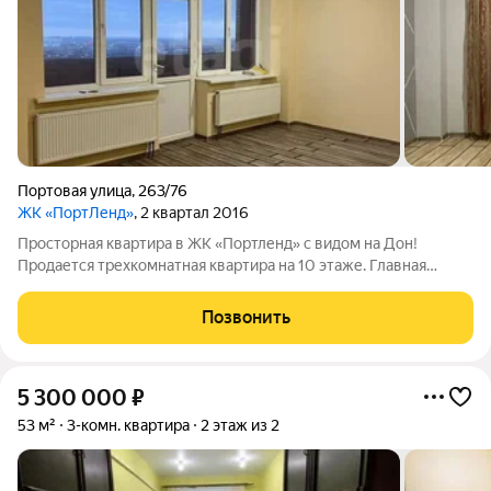
Портовая улица
,
263/76
ЖК «ПортЛенд»
, 2 квартал 2016
Просторная квартира в ЖК «Портленд» с видом на Дон!
Продается трехкомнатная квартира на 10 этаже. Главная
особенность две огромные лоджии с шикарным панорамным
видом на город и реку. При желании их можно объединить с
Позвонить
жилой зоной, увеличив площадь и
5 300 000
₽
53 м²
3-комн. квартира
2 этаж из 2