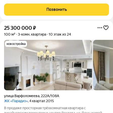
шикарным видом на р. Дон с выходом в парк мастер-спальня
гардеробные три с/у с окном СОСТОЯНИЕ: Входные двери
Позвонить
нестандартной
25 300 000
₽
100 м²
3-комн. квартира
10 этаж из 24
новостройка
улица Варфоломеева
,
222А/108А
ЖК «Парадиз»
, 4 квартал 2015
В продаже просторная трёхкомнатная квартира с