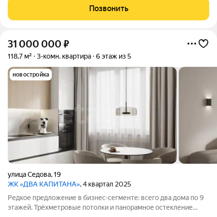
чем выгода ? 1. Безупречная локация 2. Видовая квартира 3.
Позвонить
Крепкая качественная
31 000 000
₽
118,7 м²
3-комн. квартира
6 этаж из 5
новостройка
улица Седова
,
19
ЖК «ДВА КАПИТАНА»
, 4 квартал 2025
Редкое предложение в бизнес-сегменте: всего два дома по 9
этажей. Трёхметровые потолки и панорамное остекление