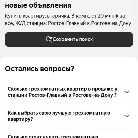
новые объявления
Купить квартиру, вторичка, 3-комн., от 20 млн ₽ за
всё, Ж/Д станция: Ростов-Главный в Ростове-на-Дону
Сохранить поиск
Остались вопросы?
Сколько трехкомнатных квартир в продаже у
станции Ростов-Главный в Ростове-на-Дону ?
На Яндекс Недвижимости в продаже у станции 
Ростов-Главный в Ростове-на-Дону 98 
Как выбрать свою лучшую трехкомнатную
квартиру?
трехкомнатных квартир, из них 1 объявление от 
собственников, 97 объявлений от агентств
Чтобы купить 3-комнатную квартиру элит и 
премиум класса у станции Ростов-Главный, 
Сколько стоит купить трехкомнатную