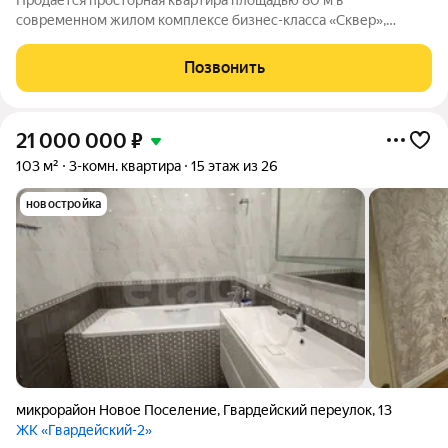
Продается просторная квартира площадью 80 м в
современном жилом комплексе бизнес-класса «Сквер»,
расположенном в центральном районе города. Объект
предлагает выгодную сделку в связи со срочной продажей.
Позвонить
Квартира представляет собой евро-трехкомнатную
21 000 000
₽
103 м²
3-комн. квартира
15 этаж из 26
новостройка
микрорайон Новое Поселение
,
Гвардейский переулок
,
13
ЖК «Гвардейский-2»