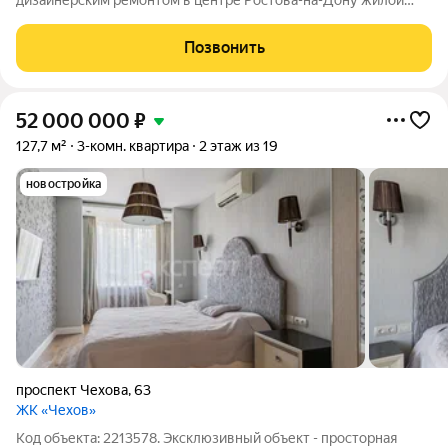
дизайнерским ремонтом в центре Ростова-на-Дону жилой
комплекс «Парадиз» на пересечении Буденновского и
Варфоломеева. Закрытый двор, консьерж, видеонаблюдение,
Позвонить
парковка. Две изолированные спальни,
52 000 000
₽
127,7 м²
3-комн. квартира
2 этаж из 19
новостройка
проспект Чехова
,
63
ЖК «Чехов»
Код объекта: 2213578. Эксклюзивный объект - просторная