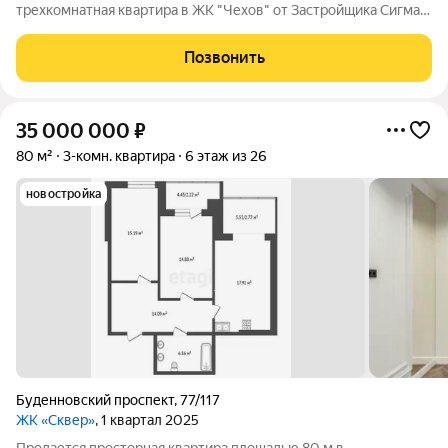
трехкомнатная квартира в ЖК "Чехов" от Застройщика Сигма
Кухня-гостиная 35,6 метров, два санузла, три спальни, много
мест хранения. Квартира полностью укомплектована техникой
Позвонить
и мебелью Встроенная
35 000 000
₽
80 м²
3-комн. квартира
6 этаж из 26
новостройка
Буденновский проспект
,
77/117
ЖК «Сквер»
, 1 квартал 2025