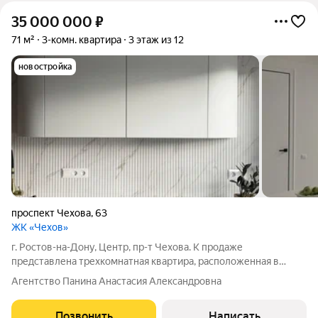
35 000 000
₽
71 м²
3-комн. квартира
3 этаж из 12
новостройка
проспект Чехова
,
63
ЖК «Чехов»
г. Ростов-на-Дону, Центр, пр-т Чехова. К продаже
представлена трехкомнатная квартира, расположенная в
элитном жилом комплексе Чехов». Общая площадь- 71м2.
Агентство Панина Анастасия Александровна
Планировка: холл, кухня-столовая, мастер-спальня с
гардеробом и санузлом и лоджией, детская,
Позвонить
Написать