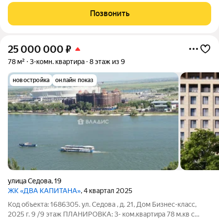
наполняют пространство воздухом и светом, а из окон
открывается живописный вид на Дон-батюшку. Планировка
Позвонить
продумана до мелочей: просторная
25 000 000
₽
78 м²
3-комн. квартира
8 этаж из 9
новостройка
онлайн показ
улица Седова
,
19
ЖК «ДВА КАПИТАНА»
, 4 квартал 2025
Код объекта: 1686305. ул. Седова , д. 21, Дом Бизнес-класс,
2025 г. 9 /9 этаж ПЛАНИРОВКА: 3- ком.квартира 78 м.кв с