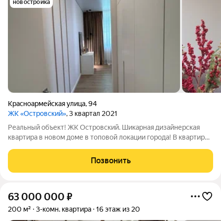
новостройка
Красноармейская улица
,
94
ЖК «Островский»
, 3 квартал 2021
Реальный объект! ЖК Островский. Шикарная дизайнерская
квартира в новом доме в топовой локации города! В квартире
есть все для комфортного проживания, вам только надо
перевезти свои вещи и наслаждаться жизнью в центре.
Позвонить
Звоните, оперативный показ.
63 000 000
₽
200 м²
3-комн. квартира
16 этаж из 20