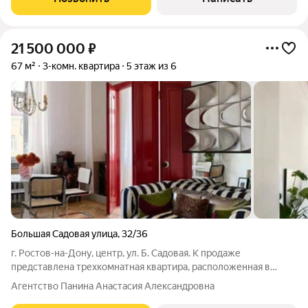
21 500 000
₽
67 м²
3-комн. квартира
5 этаж из 6
Большая Садовая улица
,
32/36
г. Ростов-на-Дону, центр, ул. Б. Садовая. К продаже
представлена трехкомнатная квартира, расположенная в
историческом доме. Общая площадь- 67м2. Ремонт завершён
Агентство Панина Анастасия Александровна
в конце 2025 года по проекту известного дизайнера. При