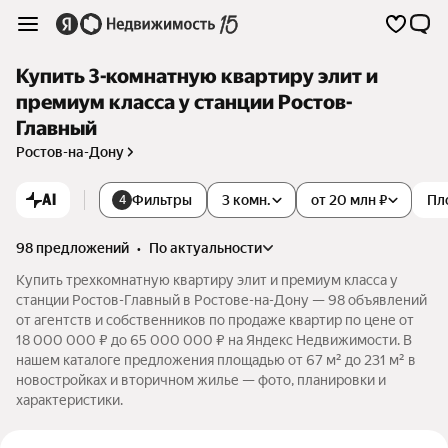
Купить 3-комнатную квартиру элит и
премиум класса у станции Ростов-
Главный
Ростов-на-Дону
AI
Фильтры
3 комн.
от 20 млн ₽
Пл
4
98 предложений
•
по актуальности
Купить трехкомнатную квартиру элит и премиум класса у
станции Ростов-Главный в Ростове-на-Дону — 98 объявлений
от агентств и собственников по продаже квартир по цене от
18 000 000 ₽ до 65 000 000 ₽ на Яндекс Недвижимости. В
нашем каталоге предложения площадью от 67 м² до 231 м² в
новостройках и вторичном жилье — фото, планировки и
характеристики.