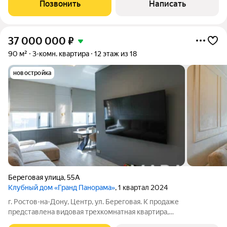
центральных улиц Ростова - парковой зоны ул. Пушкинской.
Позвонить
Написать
Общая площадь жилья составляет 120
37 000 000
₽
90 м²
3-комн. квартира
12 этаж из 18
новостройка
Береговая улица
,
55А
Клубный дом «Гранд Панорама»
, 1 квартал 2024
г. Ростов-на-Дону, Центр, ул. Береговая. К продаже
представлена видовая трехкомнатная квартира,
расположенная в элитном жилом комплексе "Гранд