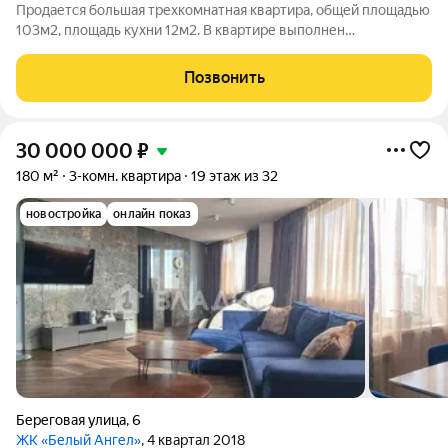
Продается большая трехкомнатная квартира, общей площадью
103м2, площадь кухни 12м2. В квартире выполнен
дизайнерский ремонт, находится на 1525 этаже. Развита
инфраструктура - множество продуктовых магазинов, парк,
Позвонить
храм, детский сад, школа и т. д.
30 000 000
₽
180 м²
3-комн. квартира
19 этаж из 32
новостройка
онлайн показ
Береговая улица
,
6
ЖК «Белый Ангел»
, 4 квартал 2018