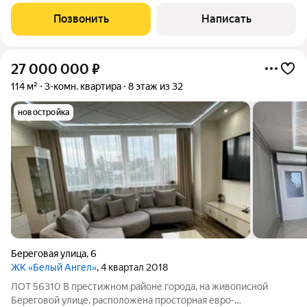
расположенная в премиальном комплексе бизнес- класса
«Сквер». Общая площадь представленного жилья- 93.4м2.
Позвонить
Написать
Планировкой предусмотрены: холл,
27 000 000
₽
114 м²
3-комн. квартира
8 этаж из 32
новостройка
Береговая улица
,
6
ЖК «Белый Ангел»
, 4 квартал 2018
ЛОТ 56310 В престижном районе города, на живописной
Береговой улице, расположена просторная евро-