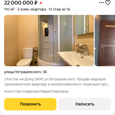
22 000 000
₽
110 м²
3-комн. квартира
12 этаж из 16
улица Петрашевского
,
36
г.Ростов-на-Дону,ЗЖМ, ул.Петрашевского. Продаю видовую
трехкомнатную квартиру в жилом комплексе «Красный город-
сад». Общая площадь 110 м2.Планировка: кухня-столовая,
Агентство Смирнова Мария Павловна
гостиная, две спальные комнаты, два санузла с ванной и
душевой кабиной, лоджия.В
Позвонить
Написать