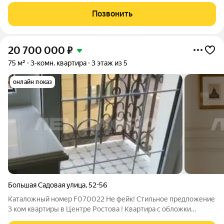
для жизни всей семьи. Квартира отличается улучшенной
планировкой с высотой потолков 3 метра, что создает
Позвонить
ощущение простора и света.
20 700 000
₽
75 м²
3-комн. квартира
3 этаж из 5
онлайн показ
Большая Садовая улица
,
52-56
Каталожный номер F070022 Не фейк! Стильное предложение
3 ком квартиры в Центре Ростова ! Квартира с обложки
журнала, стильная , с авторским дизайнерским ремонтом . В