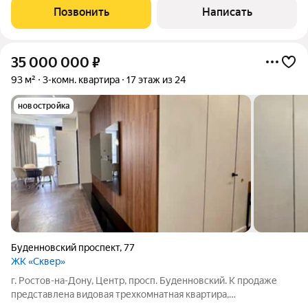
Панорама". Общая площадь 90 м2. Планировка: холл, большой
Позвонить
Написать
санузел с ванной, совмещенная зона
35 000 000
₽
93 м²
3-комн. квартира
17 этаж из 24
новостройка
Буденновский проспект
,
77
ЖК «Сквер»
г. Ростов-на-Дону, Центр, просп. Буденновский. К продаже
представлена видовая трехкомнатная квартира,