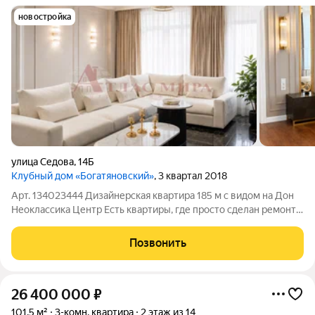
новостройка
улица Седова
,
14Б
Клубный дом «Богатяновский»
, 3 квартал 2018
Арт. 134023444 Дизайнерская квартира 185 м с видом на Дон
Неоклассика Центр Есть квартиры, где просто сделан ремонт.
А есть пространства, где продумано ощущение жизни. Свет,
масштаб, тишина, тактильность материалов и чувство
Позвонить
настоящего дома
26 400 000
₽
101,5 м²
3-комн. квартира
2 этаж из 14