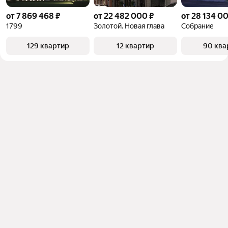
от 7 869 468 ₽
от 22 482 000 ₽
от 28 134 0
1799
Золотой. Новая глава
Собрание
129 квартир
12 квартир
90 ква