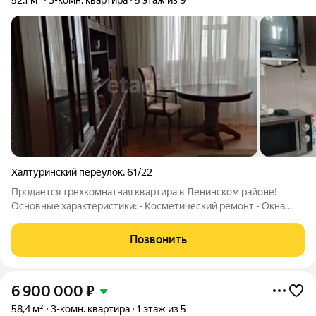
52,1 м²
3-комн. квартира
5 этаж из 9
Халтуринский переулок
,
61/22
Продается трехкомнатная квартира в Ленинском районе!
Основные характеристики: - Косметический ремонт - Окна
выходят в тихий двор, что обеспечивает спокойствие и
комфорт Включает: - Мебель - Кухонные гарнитуры - Технику
Позвонить
Уникальное расположение: -
6 900 000
₽
58,4 м²
3-комн. квартира
1 этаж из 5