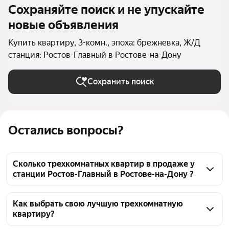
Сохраняйте поиск и не упускайте
новые объявления
Купить квартиру, 3-комн., эпоха: брежневка, Ж/Д
станция: Ростов-Главный в Ростове-на-Дону
Сохранить поиск
Остались вопросы?
Сколько трехкомнатных квартир в продаже у
станции Ростов-Главный в Ростове-на-Дону ?
На Яндекс Недвижимости в продаже у станции 
Ростов-Главный в Ростове-на-Дону 21 
Как выбрать свою лучшую трехкомнатную
квартиру?
трехкомнатных квартира, из них 21 объявление от 
агентств