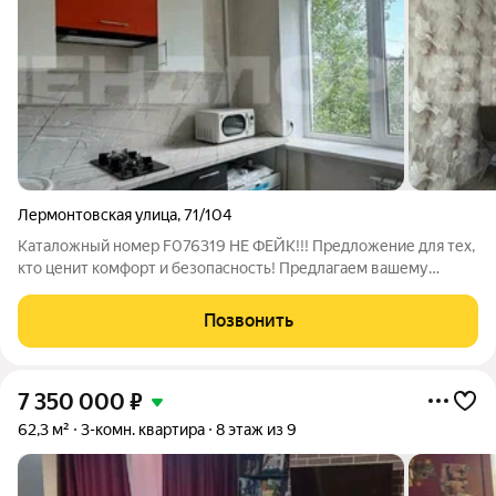
Лермонтовская улица
,
71/104
Каталожный номер F076319 НЕ ФЕЙК!!! Предложение для тех,
кто ценит комфорт и безопасность! Предлагаем вашему
вниманию прекрасную 3-комнатную квартиру в самом сердце
города, расположенную на закрытой территории. Идеальное
Позвонить
решение для семей с детьми и
7 350 000
₽
62,3 м²
3-комн. квартира
8 этаж из 9