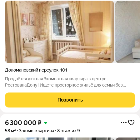
Доломановский переулок
,
101
Продаётся уютная 3комнатная квартира в центре
РостованаДону! Ищете просторное жильё для семьи без
лишних трат на срочный ремонт? Обратите внимание на это
предложение квартира полностью готова к комфортной
Позвонить
жизни! Адрес: Ростовская обл.,
6 300 000
₽
58 м²
3-комн. квартира
8 этаж из 9