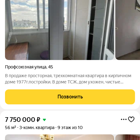
Профсоюзная улица
,
45
В продаже просторная, трехкомнатная квартира в кирпичном
доме 1977г.постройки. В доме ТСЖ, дом ухожен, чистые
подъезды, лифты, ухоженная придомовая территория. В
квартире выполнен косметический ремонт, укомплектована
Позвонить
мебелью. Комнаты просторные ,
7 750 000
₽
56 м²
3-комн. квартира
9 этаж из 10