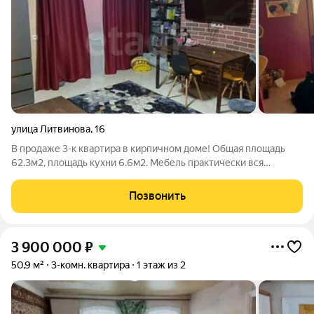
улица Литвинова
,
16
В продаже 3-к квартира в кирпичном доме! Общая площадь
62.3м2, площадь кухни 6.6м2. Мебель практически вся
остается, заходи и живи. Раздельный санузел! Срочная
продажа, готовы обсудить нюасы. Квартира юридически
Позвонить
чистая, сделка пройдет быстро и
3 900 000
₽
50,9 м²
3-комн. квартира
1 этаж из 2