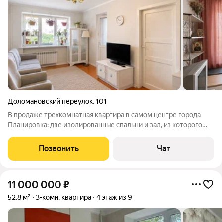
Доломановский переулок
,
101
В продаже трехкомнатная квартира в самом центре города
Планировка: две изолированные спальни и зал, из которого
есть выход на балкон, уютная кухня, раздельный санузел,
кладовка, удобная прихожая. Отличное сочетание
Позвонить
Чат
центральной локации и тишины:
11 000 000
₽
52,8 м²
3-комн. квартира
4 этаж из 9