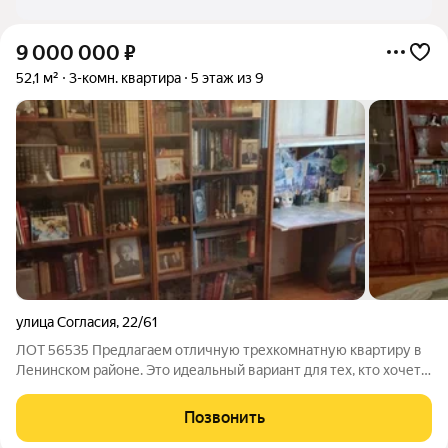
9 000 000
₽
52,1 м²
3-комн. квартира
5 этаж из 9
улица Согласия
,
22/61
ЛОТ 56535 Предлагаем отличную трехкомнатную квартиру в
Ленинском районе. Это идеальный вариант для тех, кто хочет
жить в центре событий, но ценит тишину и комфорт. О доме и
квартире: Крепкий кирпичный дом 1980 года постройки
Позвонить
отличная тепло- и