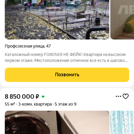
Профсоюзная улица
,
47
Каталожный номер F080569 НЕ ФЕЙК! Квартира на высоком
первом этаже. Местоположение отличное все есть в шаговой
доступности- садики, школы, больницы поликлиники, аптеки ,
пятёрочка, магнит. До остановки 7 минут пешком , до центра
Позвонить
10 минут, до вокзала
8 850 000
₽
55 м²
3-комн. квартира
5 этаж из 9