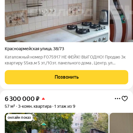
Красноармейская улица
,
38/73
Каталожный номер F075917 НЕ ФЕЙК! ВЫГОДНО! Продаю 3к
квартиру 55кв.м 5 эт./10эт. панельного дома , Центр, ул
Красноармейская, г. Ростов-на-Дону. 1. Светлая квартира для
большой семьи. 2. Все комнаты раздельные. 3. Гардеробная,
Позвонить
выделена рабочая зона.
6 300 000
₽
57 м²
3-комн. квартира
1 этаж из 9
онлайн показ