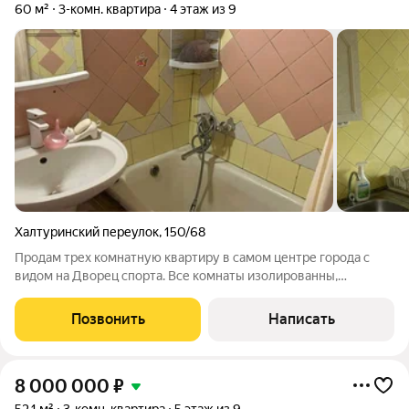
60 м²
3-комн. квартира
4 этаж из 9
Халтуринский переулок
,
150/68
Продам трех комнатную квартиру в самом центре города с
видом на Дворец спорта. Все комнаты изолированны,
просторная кухня, санузел совмещение. Удобная транспортная
развязки, рядом находятся садики, школы, учебные заведения,
Позвонить
Написать
магазины, медицинские
8 000 000
₽