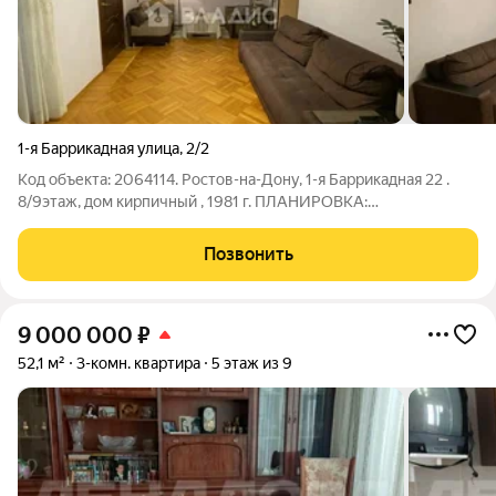
1-я Баррикадная улица
,
2/2
Код объекта: 2064114. Ростов-на-Дону, 1-я Баррикадная 22 .
8/9этаж, дом кирпичный , 1981 г. ПЛАНИРОВКА:
Трёхкомнатная планировка 53 м.кв. Паркет на полу
Раздельный су Просторный холл СОСТОЯНИЕ: квартира с
Позвонить
ремонтом мебель частично хорошая
9 000 000
₽
52,1 м²
3-комн. квартира
5 этаж из 9