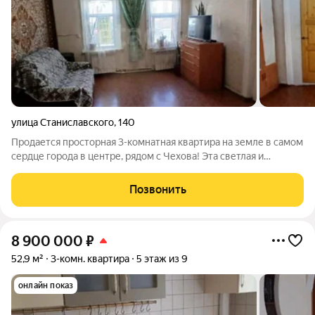
улица Станиславского
,
140
Продается просторная 3-комнатная квартира на земле в самом
сердце города в центре, рядом с Чехова! Эта светлая и
просторная квартира общей площадью 50.9 кв.м и жилой
площадью 39 кв.м станет идеальным местом для комфортной
Позвонить
жизни вашей семьи. В
8 900 000
₽
52,9 м²
3-комн. квартира
5 этаж из 9
онлайн показ