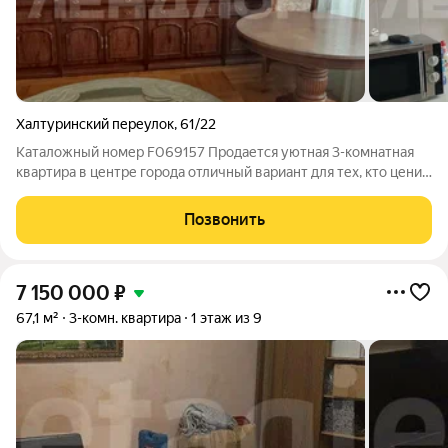
Халтуринский переулок
,
61/22
Каталожный номер F069157 Продается уютная 3-комнатная
квартира в центре города отличный вариант для тех, кто ценит
комфорт и удобство! Основные характеристики: Площадь:
общая 52,1 м, кухня 9 м достаточно места для комфортного
Позвонить
приготовления еды и
7 150 000
₽
67,1 м²
3-комн. квартира
1 этаж из 9