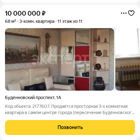
10 000 000
₽
68 м²
3-комн. квартира
11 этаж из 11
Буденновский проспект
,
1А
Код объекта: 2177607. Продается просторная 3-х комнатная
квартира в самом центре города (пересечение Будённовского
и Береговой). Описание квартиры: - Тип: Изолированная
квартира с непрерывной планировкой (комнаты 2+1). - Этаж:
Позвонить
Юго-восточная сторона с