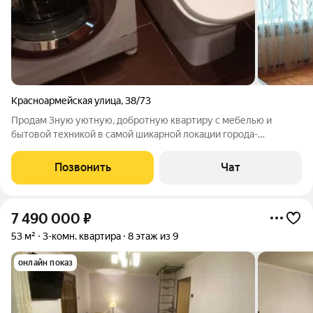
Красноармейская улица
,
38/73
Продам 3ную уютную, добротную квартиру с мебелью и
бытовой техникой в самой шикарной локации города-
центральная улица Красноармейская 38.Все инфраструктуры в
шаговой доступности.В квартире есть всё для комфортного
Позвонить
Чат
проживания. Можно купить как для
7 490 000
₽
53 м²
3-комн. квартира
8 этаж из 9
онлайн показ