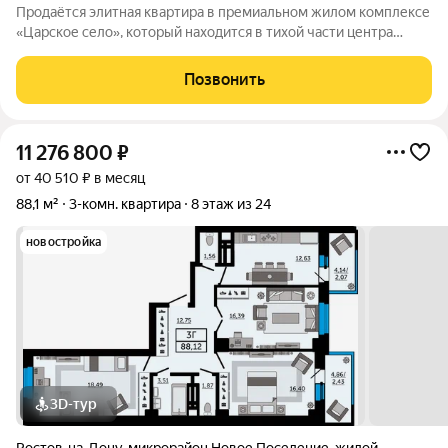
Продаётся элитная квартира в премиальном жилом комплексе
«Царское село», который находится в тихой части центра
Ростова-на-Дону, в Ленинском районе. Дом с высокой
энергоэффективностью: увеличенная толщина стен
Позвонить
обеспечивает отличную шумо- и
11 276 800
₽
от 40 510 ₽ в месяц
88,1 м²
3-комн. квартира
8 этаж из 24
новостройка
3D-тур