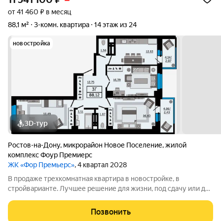
от 41 460 ₽ в месяц
88,1 м²
3-комн. квартира
14 этаж из 24
новостройка
3D-тур
Ростов-на-Дону
,
микрорайон Новое Поселение
,
жилой
комплекс Фоур Премиерс
ЖК «Фор Премьерс»
, 4 квартал 2028
В продаже трехкомнатная квартира в новостройке, в
стройварианте. Лучшее решение для жизни, под сдачу или для
инвестиций.Эта квартира-бабочка отлично подойдёт для
жизни в городе. В большой прихожей достаточно места для
Позвонить
хранения вещей, универсальные по