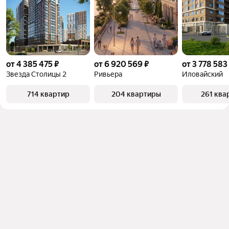
от 4 385 475 ₽
от 6 920 569 ₽
от 3 778 583
Звезда Столицы 2
Ривьера
Иловайский
714 квартир
204 квартиры
261 ква