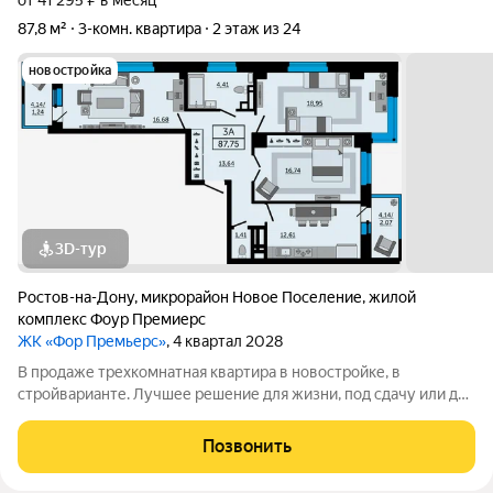
от 41 295 ₽ в месяц
87,8 м²
3-комн. квартира
2 этаж из 24
новостройка
3D-тур
Ростов-на-Дону
,
микрорайон Новое Поселение
,
жилой
комплекс Фоур Премиерс
ЖК «Фор Премьерс»
, 4 квартал 2028
В продаже трехкомнатная квартира в новостройке, в
стройварианте. Лучшее решение для жизни, под сдачу или для
инвестиций. Универсальный однокомнатный лот, в котором
есть всё необходимое для жизни: просторная комната с
Позвонить
углублением, которое можно