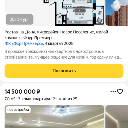
3D-тур
Ростов-на-Дону
,
микрорайон Новое Поселение
,
жилой
комплекс Фоур Премиерс
ЖК «Фор Премьерс»
, 4 квартал 2028
В продаже трехкомнатная квартира в новостройке, в
стройварианте. Лучшее решение для жизни, под сдачу или для
инвестиций.Эта квартира-бабочка отлично подойдёт для
жизни в городе. В большой прихожей достаточно места для
Позвонить
хранения вещей, универсальные по
14 500 000
₽
70 м²
3-комн. квартира
21 этаж из 25
новостройка