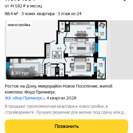
от 41 582 ₽ в месяц
88,4 м²
3-комн. квартира
3 этаж из 24
новостройка
3D-тур
Ростов-на-Дону
,
микрорайон Новое Поселение
,
жилой
комплекс Фоур Премиерс
ЖК «Фор Премьерс»
, 4 квартал 2028
В продаже трехкомнатная квартира в новостройке, в
стройварианте. Лучшее решение для жизни, под сдачу или для
инвестиций. Эта квартира-бабочка отлично подойдёт для
жизни в городе. В большой прихожей достаточно места для
Позвонить
хранения вещей, универсальные