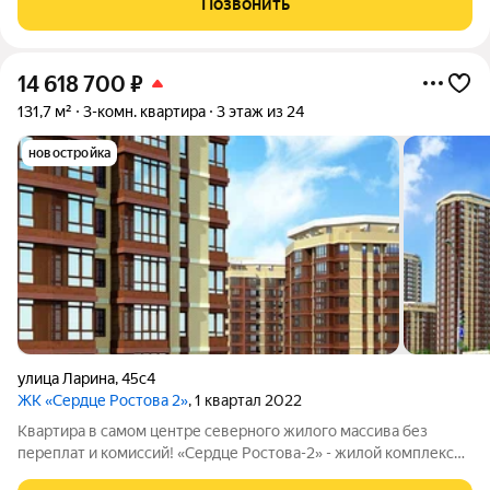
Позвонить
будущих жильцов. Основные
14 618 700
₽
131,7 м²
3-комн. квартира
3 этаж из 24
новостройка
улица Ларина
,
45с4
ЖК «Сердце Ростова 2»
, 1 квартал 2022
Квартира в самом центре северного жилого массива без
переплат и комиссий! «Сердце Ростова-2» - жилой комплекс
комфорт-класса, в котором фасад домов гармонично