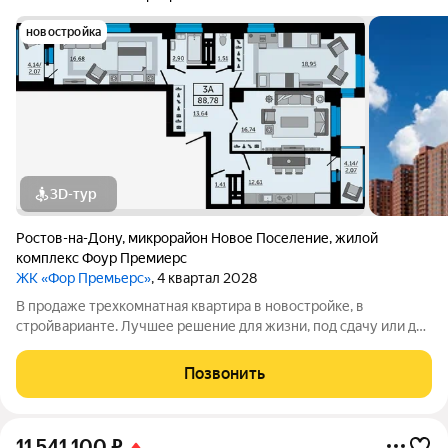
новостройка
3D-тур
Ростов-на-Дону
,
микрорайон Новое Поселение
,
жилой
комплекс Фоур Премиерс
ЖК «Фор Премьерс»
, 4 квартал 2028
В продаже трехкомнатная квартира в новостройке, в
стройварианте. Лучшее решение для жизни, под сдачу или для
инвестиций. Данная планировка идеально воплощает все идеи
жилья бизнес-класса. Здесь есть просторная прихожая, две
Позвонить
лоджии, два отдельных
11 541 100
₽