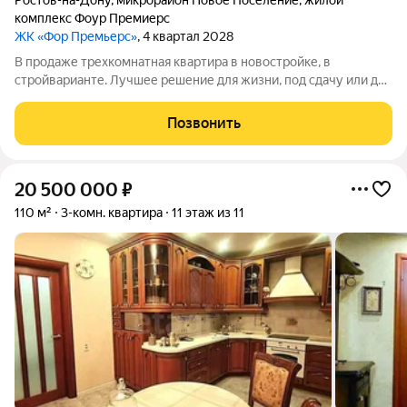
Ростов-на-Дону
,
микрорайон Новое Поселение
,
жилой
комплекс Фоур Премиерс
ЖК «Фор Премьерс»
, 4 квартал 2028
В продаже трехкомнатная квартира в новостройке, в
стройварианте. Лучшее решение для жизни, под сдачу или для
инвестиций.Эта квартира-бабочка отлично подойдёт для
жизни в городе. В большой прихожей достаточно места для
Позвонить
хранения вещей, универсальные по
20 500 000
₽
110 м²
3-комн. квартира
11 этаж из 11