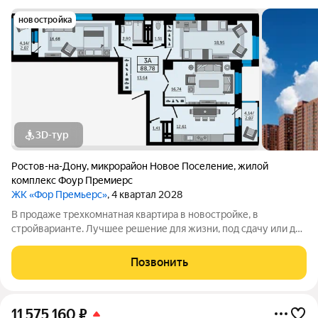
новостройка
3D-тур
Ростов-на-Дону
,
микрорайон Новое Поселение
,
жилой
комплекс Фоур Премиерс
ЖК «Фор Премьерс»
, 4 квартал 2028
В продаже трехкомнатная квартира в новостройке, в
стройварианте. Лучшее решение для жизни, под сдачу или для
инвестиций. Данная планировка идеально воплощает все идеи
жилья бизнес-класса. Здесь есть просторная прихожая, две
Позвонить
лоджии, два отдельных
11 575 160
₽