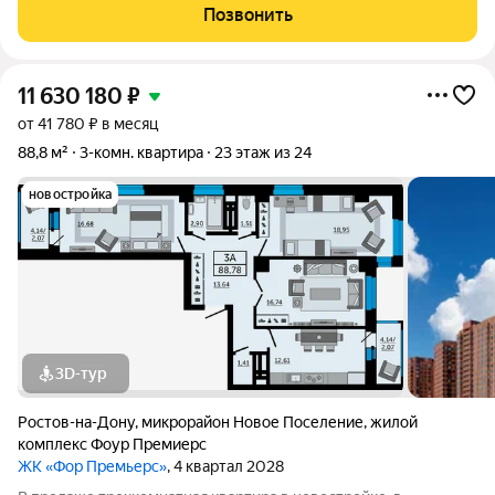
вливается в архитектурный облик города. ЖК "Сердце
Позвонить
Ростова-2" отвечает всем требованиям
11 630 180
₽
от 41 780 ₽ в месяц
88,8 м²
3-комн. квартира
23 этаж из 24
новостройка
3D-тур
Ростов-на-Дону
,
микрорайон Новое Поселение
,
жилой
комплекс Фоур Премиерс
ЖК «Фор Премьерс»
, 4 квартал 2028