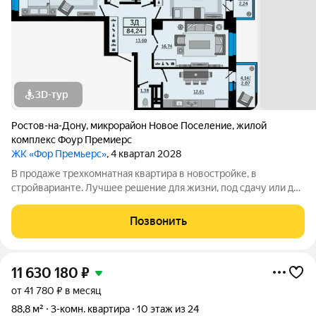
3D-тур
Ростов-на-Дону
,
микрорайон Новое Поселение
,
жилой
комплекс Фоур Премиерс
ЖК «Фор Премьерс»
, 4 квартал 2028
В продаже трехкомнатная квартира в новостройке, в
стройварианте. Лучшее решение для жизни, под сдачу или для
инвестиций.Эта квартира-бабочка отлично подойдёт для
жизни в городе. В большой прихожей достаточно места для
Позвонить
хранения вещей, универсальные по
11 630 180
₽
от 41 780 ₽ в месяц
88,8 м²
3-комн. квартира
10 этаж из 24