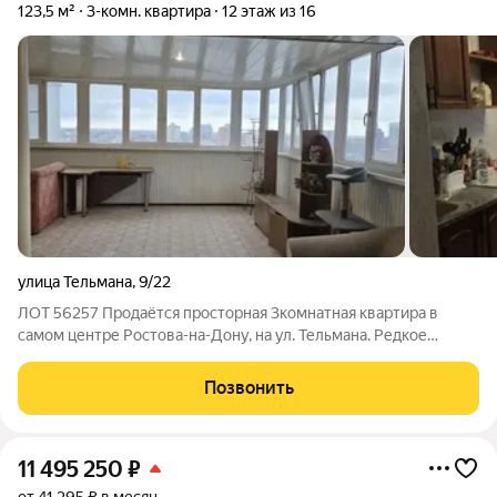
123,5 м²
3-комн. квартира
12 этаж из 16
улица Тельмана
,
9/22
ЛОТ 56257 Продаётся просторная 3комнатная квартира в
самом центре Ростова-на-Дону, на ул. Тельмана. Редкое
предложение кирпичный дом, всего один сосед на этаже,
большая закрытая терраса 50,5 м с панорамным видом на
Позвонить
город. Параметры: Общая площадь с
11 495 250
₽