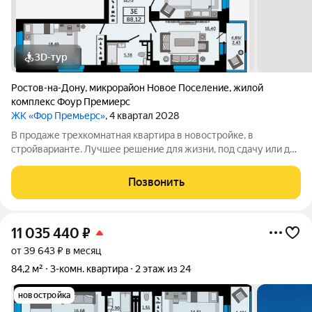
3D-тур
Ростов-на-Дону
,
микрорайон Новое Поселение
,
жилой
комплекс Фоур Премиерс
ЖК «Фор Премьерс»
, 4 квартал 2028
В продаже трехкомнатная квартира в новостройке, в
стройварианте. Лучшее решение для жизни, под сдачу или для
инвестиций. Данная планировка идеально воплощает все идеи
жилья бизнес-класса. Здесь есть просторная прихожая, две
Позвонить
лоджии, два отдельных
11 035 440
₽
от 39 643 ₽ в месяц
84,2 м²
3-комн. квартира
2 этаж из 24
новостройка