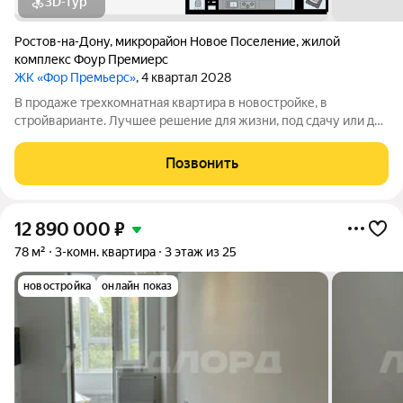
3D-тур
Ростов-на-Дону
,
микрорайон Новое Поселение
,
жилой
комплекс Фоур Премиерс
ЖК «Фор Премьерс»
, 4 квартал 2028
В продаже трехкомнатная квартира в новостройке, в
стройварианте. Лучшее решение для жизни, под сдачу или для
инвестиций. Универсальный однокомнатный лот, в котором
есть всё необходимое для жизни: просторная комната с
Позвонить
углублением, которое можно
12 890 000
₽
78 м²
3-комн. квартира
3 этаж из 25
новостройка
онлайн показ