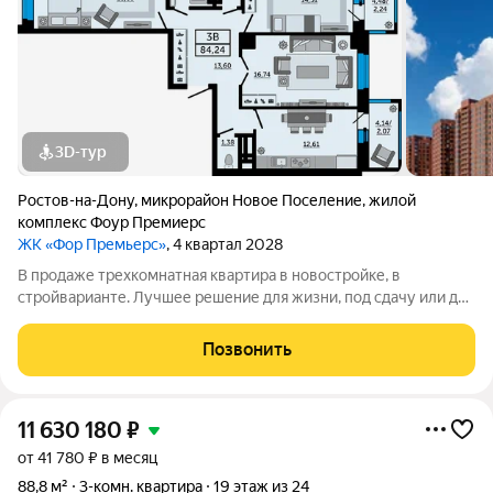
3D-тур
Ростов-на-Дону
,
микрорайон Новое Поселение
,
жилой
комплекс Фоур Премиерс
ЖК «Фор Премьерс»
, 4 квартал 2028
В продаже трехкомнатная квартира в новостройке, в
стройварианте. Лучшее решение для жизни, под сдачу или для
инвестиций.Эта квартира-бабочка отлично подойдёт для
жизни в городе. В большой прихожей достаточно места для
Позвонить
хранения вещей, универсальные по
11 630 180
₽
от 41 780 ₽ в месяц
88,8 м²
3-комн. квартира
19 этаж из 24