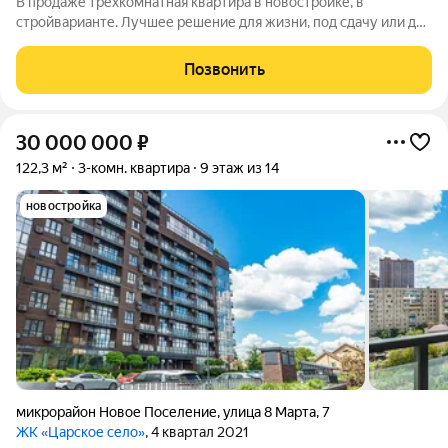
В продаже трехкомнатная квартира в новостройке, в
стройварианте. Лучшее решение для жизни, под сдачу или для
инвестиций. Данная планировка идеально воплощает все идеи
жилья бизнес-класса. Здесь есть просторная прихожая, две
Позвонить
лоджии, два отдельных
30 000 000
₽
122,3 м²
3-комн. квартира
9 этаж из 14
новостройка
микрорайон Новое Поселение
,
улица 8 Марта
,
7
ЖК «Царское село»
, 4 квартал 2021