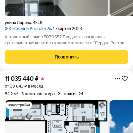
улица Ларина
,
45с6
ЖК «Сердце Ростова 2»
, 1 квартал 2023
Каталожный номер F070657 Продается роскошная
трехкомнатная квартира в жилом комплексе "Сердце Ростова
2"! Хотите жить в комфорте и наслаждаться высоким
качеством жизни? Эта квартира идеально подходит для вас!
Позвонить
Особенности квартиры: Элитный ремонт:
11 035 440
₽
от 39 643 ₽ в месяц
84,2 м²
3-комн. квартира
21 этаж из 24
новостройка