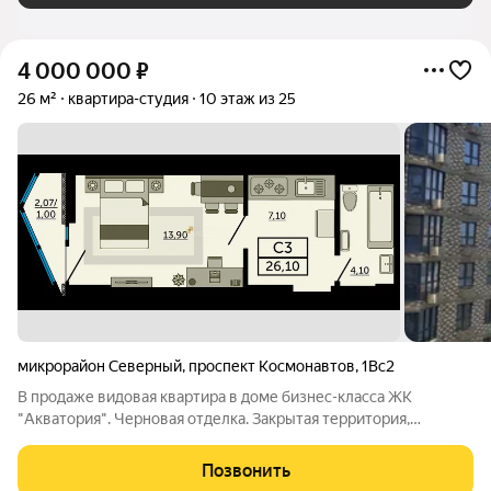
4 000 000
₽
26 м²
квартира-студия
10 этаж из 25
микрорайон Северный
,
проспект Космонавтов
,
1Вс2
В продаже видовая квартира в доме бизнес-класса ЖК
"Акватория". Черновая отделка. Закрытая территория,
круглосуточный консьерж. Три скоростных лифта. Квартира
продается БЕЗ КОМИССИИ агентству. Юридическое
Позвонить
сопровождение сделки, помощь в одобрении