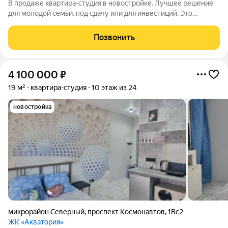
В продаже квартира-студия в новостройке. Лучшее решение
для молодой семьи, под сдачу или для инвестиций. Это
современный вариант просторной студии с полноценной
прихожей. Благодаря продуманному зонированию при входе
Позвонить
достаточно места для кухонной зоны
4 100 000
₽
19 м²
квартира-студия
10 этаж из 24
новостройка
микрорайон Северный
,
проспект Космонавтов
,
1Вс2
ЖК «Акватория»