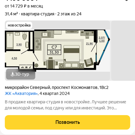
от 14 729 ₽ в месяц
31,4 м²
квартира-студия
2 этаж из 24
новостройка
3D-тур
микрорайон Северный
,
проспект Космонавтов
,
1Вс2
ЖК «Акватория»
, 4 квартал 2024
В продаже квартира-студия в новостройке. Лучшее решение
для молодой семьи, под сдачу или для инвестиций. Это
современный вариант просторной студии с полноценной
прихожей. Благодаря продуманному зонированию при входе
Позвонить
достаточно места для кухонной зоны