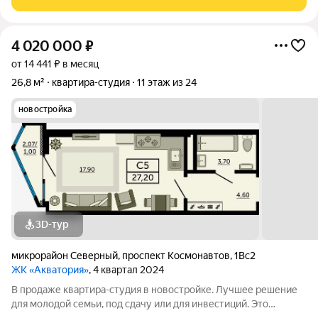
готовое жилье без лишних хлопот
4 020 000
₽
от 14 441 ₽ в месяц
26,8 м²
квартира-студия
11 этаж из 24
новостройка
3D-тур
микрорайон Северный
,
проспект Космонавтов
,
1Вс2
ЖК «Акватория»
, 4 квартал 2024
В продаже квартира-студия в новостройке. Лучшее решение
для молодой семьи, под сдачу или для инвестиций. Это