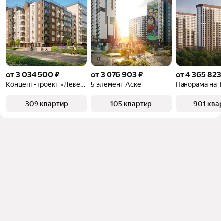
от 3 034 500 ₽
от 3 076 903 ₽
от 4 365 823
Концепт-проект «Левенцовка Парк»
5 элемент Аске
309 квартир
105 квартир
901 ква