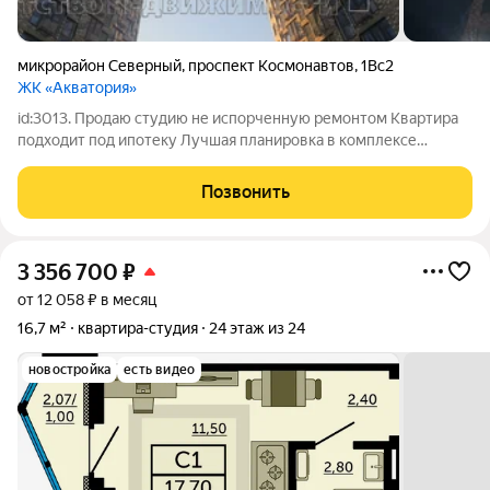
микрорайон Северный
,
проспект Космонавтов
,
1Вс2
ЖК «Акватория»
id:3013. Продаю студию не испорченную ремонтом Квартира
подходит под ипотеку Лучшая планировка в комплексе
Развита инфраструктура (рядом школа, детский сад,ПВЗ,)
транспортная развязка шикарная- в любое время можно
Позвонить
уехать в любое направлении для
3 356 700
₽
от 12 058 ₽ в месяц
16,7 м²
квартира-студия
24 этаж из 24
новостройка
есть видео