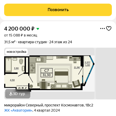
pеки Темeрник. Дом сдан, строй вариант расположена на 17-м
этаже 24-ти этажного дома. Дом монолитно-кирпичный 2024
Позвонить
года постройки. Из
4 200 000
₽
от 15 088 ₽ в месяц
31,5 м²
квартира-студия
24 этаж из 24
новостройка
3D-тур
микрорайон Северный
,
проспект Космонавтов
,
1Вс2
ЖК «Акватория»
, 4 квартал 2024