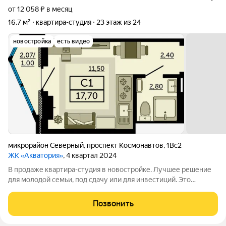
от 12 058 ₽ в месяц
16,7 м²
квартира-студия
23 этаж из 24
новостройка
есть видео
микрорайон Северный
,
проспект Космонавтов
,
1Вс2
ЖК «Акватория»
, 4 квартал 2024
В продаже квартира-студия в новостройке. Лучшее решение
для молодой семьи, под сдачу или для инвестиций. Это
идеальное предложение для всех, кто хочет создать уютное и
функциональное пространство для жизни. Вся площадь будет
Позвонить
использована максимально