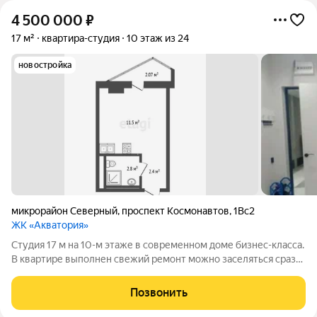
4 500 000
₽
17 м²
квартира-студия
10 этаж из 24
новостройка
микрорайон Северный
,
проспект Космонавтов
,
1Вс2
ЖК «Акватория»
Студия 17 м на 10-м этаже в современном доме бизнес-класса.
В квартире выполнен свежий ремонт можно заселяться сразу
или адаптировать пространство под свой вкус. Из окон
открывается приятный вид и есть выход к водоёму. Дом
Позвонить
обеспечен круглосуточной