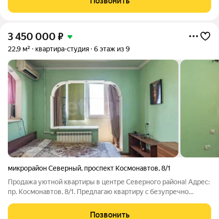
Позвонить
использована максимально
3 450 000
₽
22,9 м²
квартира-студия
6 этаж из 9
микрорайон Северный
,
проспект Космонавтов
,
8/1
Продажа уютной квартиры в центре Северного района! Адрес:
пр. Космонавтов, 8/1. Предлагаю квартиру с безупречно
чистыми документами (единственный собственник, без
обременений). Это идеальный вариант для тех, кто ценит
Позвонить