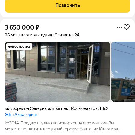
прихожей. Благодаря продуманному зонированию при входе
Позвонить
достаточно места для кухонной зоны
3 650 000
₽
26 м²
квартира-студия
9 этаж из 24
новостройка
микрорайон Северный
,
проспект Космонавтов
,
1Вс2
ЖК «Акватория»
id:3014. Продаю студию не испорченную ремонтом. Вы
можете воплотить все дизайнерские фантазии Квартира