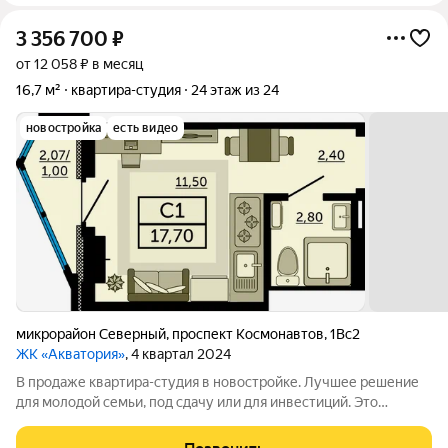
3 356 700
₽
от 12 058 ₽ в месяц
16,7 м²
квартира-студия
24 этаж из 24
новостройка
есть видео
микрорайон Северный
,
проспект Космонавтов
,
1Вс2
ЖК «Акватория»
, 4 квартал 2024
В продаже квартира-студия в новостройке. Лучшее решение
для молодой семьи, под сдачу или для инвестиций. Это
идеальное предложение для всех, кто хочет создать уютное и
функциональное пространство для жизни. Вся площадь будет