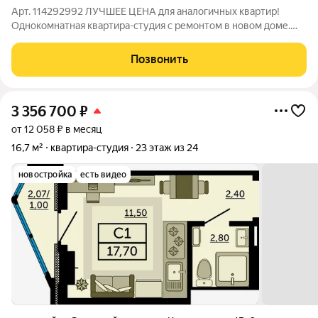
Арт. 114292992 ЛУЧШЕЕ ЦЕНА для аналогичных квартир!
Однокомнатная квартира-студия с ремонтом в новом доме.
Дизайнерская отделка мест общественного пользования.
Премиальные ЛИФТЫ. Консьерж. Закрытая территория.
Позвонить
Квартира полностью оснащена мебелью и
3 356 700
₽
от 12 058 ₽ в месяц
16,7 м²
квартира-студия
23 этаж из 24
новостройка
есть видео