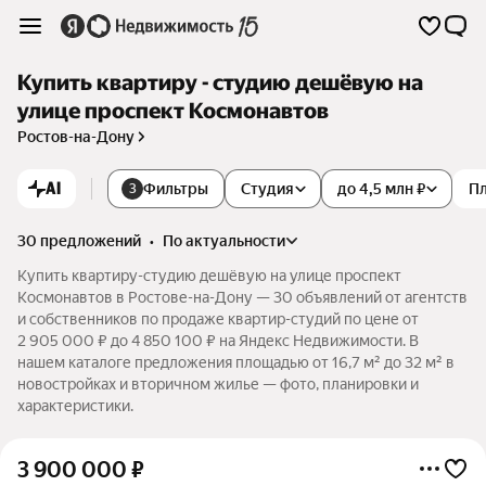
Купить квартиру - студию дешёвую на
улице проспект Космонавтов
Ростов-на-Дону
AI
Фильтры
Студия
до 4,5 млн ₽
П
3
30 предложений
•
по актуальности
Купить квартиру-студию дешёвую на улице проспект
Космонавтов в Ростове-на-Дону — 30 объявлений от агентств
и собственников по продаже квартир-студий по цене от
2 905 000 ₽ до 4 850 100 ₽ на Яндекс Недвижимости. В
нашем каталоге предложения площадью от 16,7 м² до 32 м² в
новостройках и вторичном жилье — фото, планировки и
характеристики.
3 900 000
₽