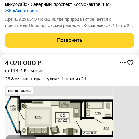
микрорайон Северный
,
проспект Космонавтов
,
1Вс2
ЖК «Акватория»
Арт. 139296510 Локация, где природа встречается с
престижем Ворошиловский район, ул. Космонавтов, 1В стр. 2.
Закрытая территория жилого комплекса бизнес-класса. В 3
минутах ходьбы - сразу две автобусные остановки с
Позвонить
маршрутами во все концы города. При
4 020 000
₽
от 14 441 ₽ в месяц
26,8 м²
квартира-студия
11 этаж из 24
новостройка