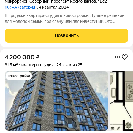
микрорайон Северный
,
проспект Космонавтов
,
1Вс2
ЖК «Акватория»
, 4 квартал 2024
В продаже квартира-студия в новостройке. Лучшее решение
для молодой семьи, под сдачу или для инвестиций. Это
идеальное предложение для всех, кто хочет создать уютное и
функциональное пространство для жизни. Вся площадь будет
Позвонить
использована максимально
4 200 000
₽
31,5 м²
квартира-студия
24 этаж из 25
новостройка