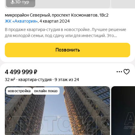
3D-тур
микрорайон Северный
,
проспект Космонавтов
,
1Вс2
ЖК «Акватория»
, 4 квартал 2024
В продаже квартира-студия в новостройке. Лучшее решение
для молодой семьи, под сдачу или для инвестиций. Это
современный вариант просторной студии с полноценной
прихожей. Благодаря продуманному зонированию при входе
Позвонить
достаточно места для кухонной зоны
4 499 999
₽
32 м²
квартира-студия
9 этаж из 24
новостройка
онлайн показ