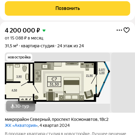
подходит под ипотеку Развита инфраструктура (рядом школа,
детский сад,ПВЗ,) транспортная развязка шикарная- в любое
Позвонить
время можно уехать в любое
4 200 000
₽
от 15 088 ₽ в месяц
31,5 м²
квартира-студия
24 этаж из 24
новостройка
3D-тур
микрорайон Северный
,
проспект Космонавтов
,
1Вс2
ЖК «Акватория»
, 4 квартал 2024
В продаже квартира-студия в новостройке. Лучшее решение