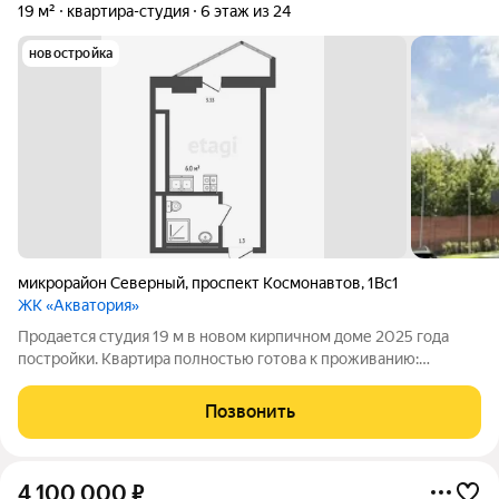
19 м²
квартира-студия
6 этаж из 24
новостройка
микрорайон Северный
,
проспект Космонавтов
,
1Вс1
ЖК «Акватория»
Продается студия 19 м в новом кирпичном доме 2025 года
постройки. Квартира полностью готова к проживанию:
Выполнен качественный евроремонт Установлена кухня Есть
места для хранения вещей Оборудовано спальное место
Позвонить
Кондиционер Холодильник
4 100 000
₽