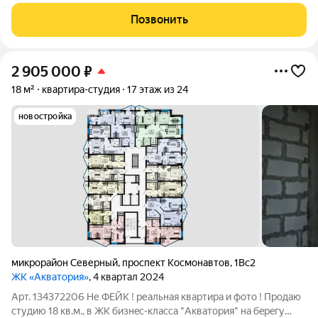
современный вариант просторной студии с полноценной
прихожей. Благодаря продуманному зонированию при входе
Позвонить
достаточно места для кухонной зоны
2 905 000
₽
18 м²
квартира-студия
17 этаж из 24
новостройка
микрорайон Северный
,
проспект Космонавтов
,
1Вс2
ЖК «Акватория»
, 4 квартал 2024
Арт. 134372206 Не ФЕЙК ! реальная квартира и фото ! Продаю
студию 18 кв.м., в ЖК бизнeс-клaсса "Аквaтoрия" нa бepeгу