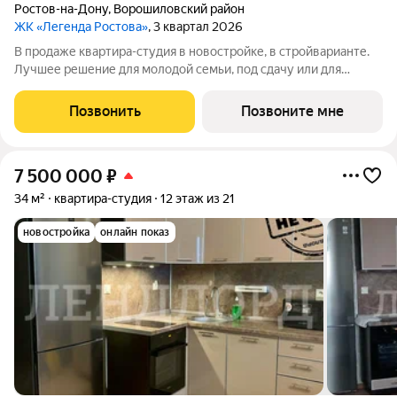
Ростов-на-Дону
,
Ворошиловский район
ЖК «Легенда Ростова»
, 3 квартал 2026
В продаже квартира-студия в новостройке, в стройварианте.
Лучшее решение для молодой семьи, под сдачу или для
инвестиций. В данной планировке в реальности воплотилась
идея - отделить кухонную зону перегородкой. Теперь, все
Позвонить
Позвоните мне
ваши дизайнерские идеи
7 500 000
₽
34 м²
квартира-студия
12 этаж из 21
новостройка
онлайн показ