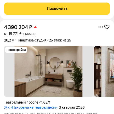
ценит комфорт, стиль и готов к переезду без лишних хлопот!
Представляем вашему вниманию уютную студию, полностью
Позвонить
преображенную после
4 390 204
₽
от 15 771 ₽ в месяц
28,2 м²
квартира-студия
25 этаж из 25
новостройка
Театральный проспект
,
62/1
ЖК «Панорама на Театральном»
, 3 квартал 2026