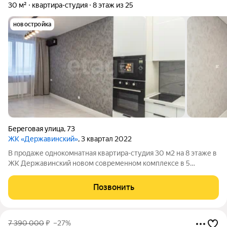
30 м²
квартира-студия
8 этаж из 25
новостройка
Береговая улица
,
73
ЖК «Державинский»
, 3 квартал 2022
В продаже однокомнатная квартира-студия 30 м2 на 8 этаже в
ЖК Державинский новом современном комплексе в 5
минутах от Большой Садовой и Театральной площади! В
квартире выполнен современный качественный ремонт
Позвонить
установлена некоторая мебель и техника.
7 390 000
₽
–27%