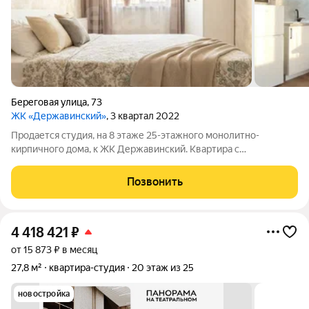
Береговая улица
,
73
ЖК «Державинский»
, 3 квартал 2022
Продается студия, на 8 этаже 25-этажного монолитно-
кирпичного дома, к ЖК Державинский. Квартира с
качественным дорогим ремонтом. Лоджия утеплена - как
дополнительное пространство для организации рабочего
Позвонить
места Плитка в ванной Испания и Иран, кухонный
4 418 421
₽
от 15 873 ₽ в месяц
27,8 м²
квартира-студия
20 этаж из 25
новостройка