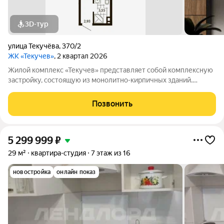
3D-тур
улица Текучёва
,
370/2
ЖК «Текучев»
, 2 квартал 2026
Жилой комплекс «Текучев» представляет собой комплексную
застройку, состоящую из монолитно-кирпичных зданий.
Застройщиком спроектированы квартиры с различными
планировками. Благоустройство прилегающей территории
Позвонить
включает в себя организацию детской и
5 299 999
₽
29 м²
квартира-студия
7 этаж из 16
новостройка
онлайн показ