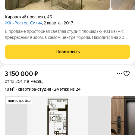
Кировский проспект
,
46
ЖК «Ростов-Сити»
, 2 квартал 2017
В продаже просторная светлая студия площадью 40.1 кв/м с
прекрасным видом, в самом центре города. Находится на 20
этаже от куда открывается отличный вид на город. Тихий двор,
все в шаговой доступности. Дизайнерский ремонт с
Позвонить
премиальной мебелью,
3 150 000
₽
от 13 201 ₽ в месяц
18 м²
квартира-студия
24 этаж из 24
новостройка