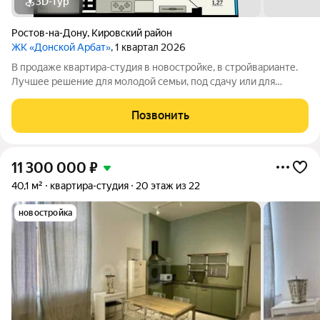
3D-тур
Ростов-на-Дону
,
Кировский район
ЖК «Донской Арбат»
, 1 квартал 2026
В продаже квартира-студия в новостройке, в стройварианте.
Лучшее решение для молодой семьи, под сдачу или для
инвестиций. Это функциональный вариант с большой
прихожей. Благодаря её уникальной форме: основная комната
Позвонить
отделена от входа коридором, что
11 300 000
₽
40,1 м²
квартира-студия
20 этаж из 22
новостройка