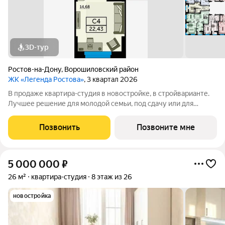
3D-тур
Ростов-на-Дону
,
Ворошиловский район
ЖК «Легенда Ростова»
, 3 квартал 2026
В продаже квартира-студия в новостройке, в стройварианте.
Лучшее решение для молодой семьи, под сдачу или для
инвестиций. В данной планировке в реальности воплотилась
идея - отделить кухонную зону перегородкой. Теперь, все
Позвонить
Позвоните мне
ваши дизайнерские замыслы
5 000 000
₽
26 м²
квартира-студия
8 этаж из 26
новостройка