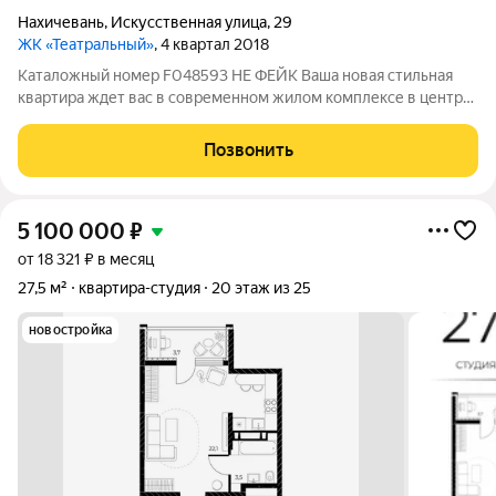
Нахичевань
,
Искусственная улица
,
29
ЖК «Театральный»
, 4 квартал 2018
Каталожный номер F048593 НЕ ФЕЙК Ваша новая стильная
квартира ждет вас в современном жилом комплексе в центре
Ростова-на-Дону! В студии выполнен ремонт из
высококачественных отделочных материалов, которые
Позвонить
гарантируют комфорт и функциональность для
5 100 000
₽
от 18 321 ₽ в месяц
27,5 м²
квартира-студия
20 этаж из 25
новостройка