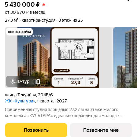
5 430 000
₽
от 30 970 ₽ в месяц
27,3 м²
квартира-студия
8 этаж из 25
новостройка
3D-тур
улица Текучёва
,
204Б/6
ЖК «Культура»
, 1 квартал 2027
Современная студия площадью 27,27 м на этаже жилого
комплекса «КУЛЬТУРА» идеально подходит для молодых
специалистов и студентов. А также может стать идеальным
инструментом для инвестиций. Общая жилая площадь м
Позвонить
Позвоните мне
позволяет создать уютное пространство