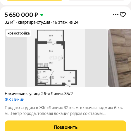
5 650 000
₽
32 м²
квартира-студия
16 этаж из 24
новостройка
Нахичевань
,
улица 26-я Линия
,
35/2
ЖК Линии
Продаю студию в ЖК «Линии» 32 кв. м, включая лоджию 6 кв.
м. Центр города, топовая локация рядом со старым
автовокзалом, отличная транспортная развязка во все концы.
В студии выполнен дизайнерский ремонт, продумано всё до
Позвонить