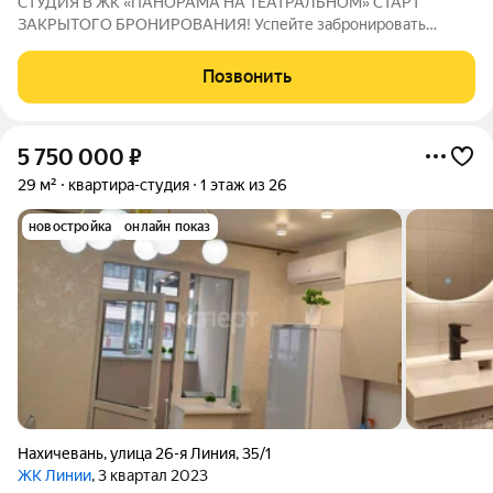
СТУДИЯ В ЖК «ПАНОРАМА НА ТЕАТРАЛЬНОМ» СТАРТ
ЗАКРЫТОГО БРОНИРОВАНИЯ! Успейте забронировать
студию в новом проекте бизнес-класса «Панорама на
Театральном» на выгодных условиях старта продаж. Сейчас
Позвонить
доступны первые предложения в рамках закрытого
5 750 000
₽
29 м²
квартира-студия
1 этаж из 26
новостройка
онлайн показ
Нахичевань
,
улица 26-я Линия
,
35/1
ЖК Линии
, 3 квартал 2023