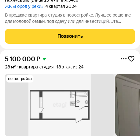
Нахичевань
,
улица 23-я Линия
,
54с6
ЖК «Город у реки»
, 4 квартал 2024
В продаже квартира-студия в новостройке. Лучшее решение
для молодой семьи, под сдачу или для инвестиций. Эта
квартира привлекает внимание своей функциональностью,
уютом и современным планированием помещений. Прихожая
Позвонить
переходит в просторную основную
5 100 000
₽
28 м²
квартира-студия
18 этаж из 24
новостройка