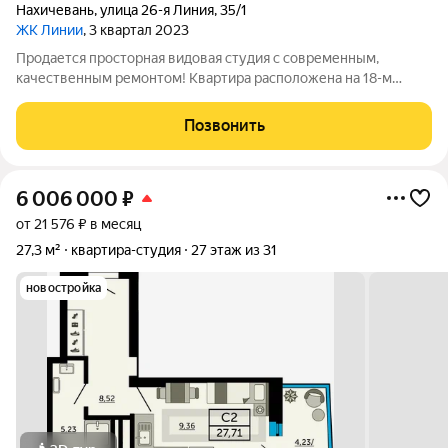
Нахичевань
,
улица 26-я Линия
,
35/1
ЖК Линии
, 3 квартал 2023
Продается просторная видовая студия с современным,
качественным ремонтом! Квартира расположена на 18-м
этаже нового жилого комплекса. Дом оснащен лифтами,
системой видеонаблюдения и круглосуточной охраной, что
Позвонить
обеспечивает безопасность и комфорт.
6 006 000
₽
от 21 576 ₽ в месяц
27,3 м²
квартира-студия
27 этаж из 31
новостройка