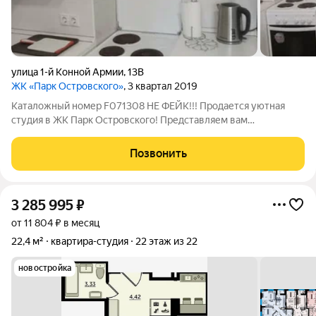
улица 1-й Конной Армии
,
13В
ЖК «Парк Островского»
, 3 квартал 2019
Каталожный номер F071308 НЕ ФЕЙК!!! Продается уютная
студия в ЖК Парк Островского! Представляем вам
уникальную возможность стать владельцем стильной студии
в одном из самых привлекательных районов города!
Позвонить
Ключевые преимущества: Удобное
3 285 995
₽
от 11 804 ₽ в месяц
22,4 м²
квартира-студия
22 этаж из 22
новостройка