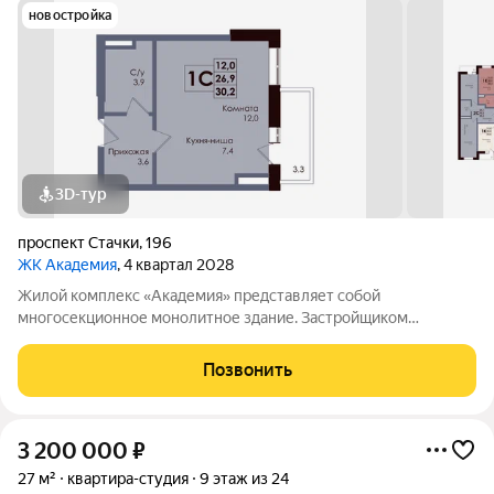
новостройка
3D-тур
проспект Стачки
,
196
ЖК Академия
, 4 квартал 2028
Жилой комплекс «Академия» представляет собой
многосекционное монолитное здание. Застройщиком
спроектированы различные планировки. Внутренняя отделка
не осуществляется. Благоустройство прилегающей
Позвонить
территории включает в себя организацию детских игровых
3 200 000
₽
27 м²
квартира-студия
9 этаж из 24