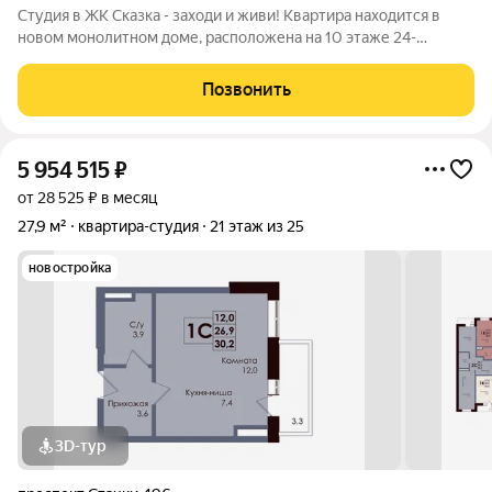
Студия в ЖК Сказка - заходи и живи! Квартира находится в
новом монолитном доме, расположена на 10 этаже 24-
этажного здания, общая площадь 22 кв. м. Высокие потолки 2.7
метра и расширенные окна, обеспечивают свет и простор,
Позвонить
окна выходят во двор. В
5 954 515
₽
от 28 525 ₽ в месяц
27,9 м²
квартира-студия
21 этаж из 25
новостройка
3D-тур