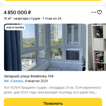
4 850 000
₽
31 м²
квартира-студия
7 этаж из 24
новостройка
Западный
,
улица Жмайлова
,
19А
ЖК «Сказка»
, 4 квартал 2021
Лот 55764 Продаем студию , площадью 31 кв, 7/24-кирпичного
дома , дом 2021 года, окна выходят на улицу, все удобства,
ТЭЦ, санузел совмещенный, ламинат, отличное состояние.
Покажем в любое для вас время Контактное лицо Иван
Позвонить