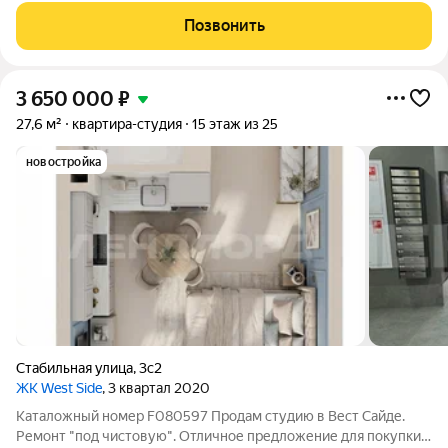
не осуществляется. Благоустройство прилегающей
Позвонить
территории включает в себя организацию детских игровых
3 650 000
₽
27,6 м²
квартира-студия
15 этаж из 25
новостройка
Стабильная улица
,
3с2
ЖК West Side
, 3 квартал 2020
Каталожный номер F080597 Продам студию в Вест Сайде.
Ремонт "под чистовую". Отличное предложение для покупки