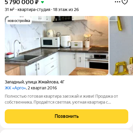
5 790 000
₽
31 м²
квартира-студия
18 этаж из 26
новостройка
Западный
,
улица Жмайлова
,
4Г
ЖК «Арго»
, 2 квартал 2016
Полностью готовая квартира заезжай и живи! Продажа от
собственника. Продаётся светлая, уютная квартира с
качественным евроремонтом. Всё делали для себя, поэтому
квартира находится в отличном состоянии и не требует
Позвонить
абсолютно никаких вложений.