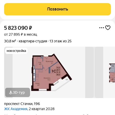
собственного жилья в активно развивающемся районе. Этаж:
15 из 25 (окна выходят во внутренний закрытый двор).
Позвонить
Выполнена разводка
5 823 090
₽
от 27 895 ₽ в месяц
30,8 м²
квартира-студия
13 этаж из 25
новостройка
3D-тур
проспект Стачки
,
196
ЖК Академия
, 2 квартал 2028