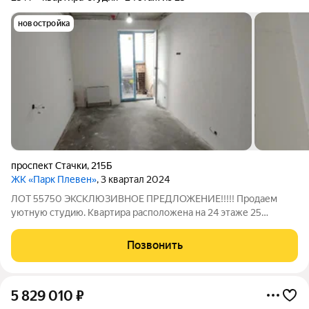
новостройка
проспект Стачки
,
215Б
ЖК «Парк Плевен»
, 3 квартал 2024
ЛОТ 55750 ЭКСКЛЮЗИВНОЕ ПРЕДЛОЖЕНИЕ!!!!! Продаем
уютную студию. Квартира расположена на 24 этаже 25
этажного дома. Общая площадь 25 кв.м. В квартире проведена
электрика, оштукатурены стены под обои. В шаговой
Позвонить
доступности вся развитая инфраструктура:
5 829 010
₽