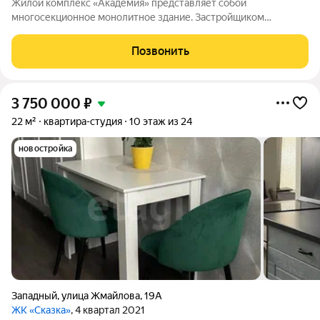
Жилой комплекс «Академия» представляет собой
многосекционное монолитное здание. Застройщиком
спроектированы различные планировки. Внутренняя отделка
не осуществляется. Благоустройство прилегающей
Позвонить
территории включает в себя организацию детских игровых
3 750 000
₽
22 м²
квартира-студия
10 этаж из 24
новостройка
Западный
,
улица Жмайлова
,
19А
ЖК «Сказка»
, 4 квартал 2021