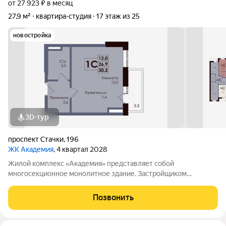
от 27 923 ₽ в месяц
27,9 м²
квартира-студия
17 этаж из 25
новостройка
3D-тур
проспект Стачки
,
196
ЖК Академия
, 4 квартал 2028
Жилой комплекс «Академия» представляет собой
многосекционное монолитное здание. Застройщиком
спроектированы различные планировки. Внутренняя отделка
не осуществляется. Благоустройство прилегающей
Позвонить
территории включает в себя организацию детских игровых