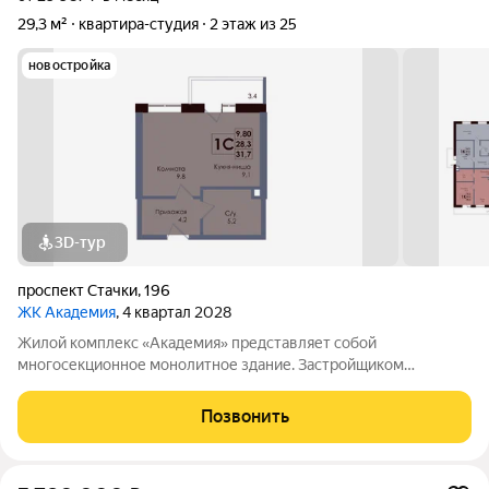
29,3 м²
квартира-студия
2 этаж из 25
новостройка
3D-тур
проспект Стачки
,
196
ЖК Академия
, 4 квартал 2028
Жилой комплекс «Академия» представляет собой
многосекционное монолитное здание. Застройщиком
спроектированы различные планировки. Внутренняя отделка
не осуществляется. Благоустройство прилегающей
Позвонить
территории включает в себя организацию детских игровых