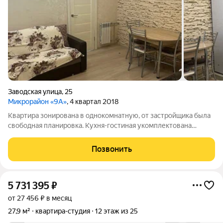
Заводская улица
,
25
Микрорайон «9А»
, 4 квартал 2018
Квартира зонирована в однокомнатную, от застройщика была
свободная планировка. Кухня-гостиная укомплектована
гарнитуром, всей бытовой техникой, установлен раскладной
диван. В спальне шкаф, двух-спальная кровать с
Позвонить
ортопедическим матрасом. Прихожая
5 731 395
₽
от 27 456 ₽ в месяц
27,9 м²
квартира-студия
12 этаж из 25