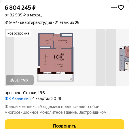
6 804 245
₽
от 32 595 ₽ в месяц
31,9 м²
квартира-студия
21 этаж из 25
новостройка
3D-тур
проспект Стачки
,
196
ЖК Академия
, 4 квартал 2028
Жилой комплекс «Академия» представляет собой
многосекционное монолитное здание. Застройщиком
спроектированы различные планировки. Внутренняя отделка
не осуществляется. Благоустройство прилегающей
Позвонить