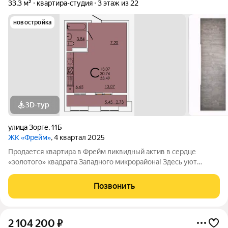
33,3 м²
квартира-студия
3 этаж из 22
новостройка
3D-тур
улица Зорге
,
11Б
ЖК «Фрейм»
, 4 квартал 2025
Продается квартира в Фрейм ликвидный актив в сердце
«золотого» квадрата Западного микрорайона! Здесь уют
домашнего очага переплетается с ритмом повседневной
жизни. Всего два шага и вы уже у школы или на остановке
Позвонить
общественного транспорта. Добраться
2 104 200
₽