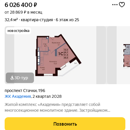
6 026 400
₽
от 28 869 ₽ в месяц
32,4 м²
квартира-студия
6 этаж из 25
новостройка
3D-тур
проспект Стачки
,
196
ЖК Академия
, 2 квартал 2028
Жилой комплекс «Академия» представляет собой
многосекционное монолитное здание. Застройщиком
спроектированы различные планировки. Внутренняя отделка
не осуществляется. Благоустройство прилегающей
Позвонить
территории включает в себя организацию детских игровых